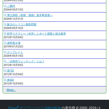
2026年05月25日
ご案内
2026年05月13日
博士課程（前期・後期）進学希望者へ
2020年12月31日
阪大のシリコン製剤問題
2026年05月16日
科学リテラシー（化学）レポート課題と採点基準
2012年10月04日
資料置き場
2019年01月25日
テンプレート
2026年05月14日
「水商売ウォッチング」とは？
2012年10月03日
第7回
2012年10月04日
第6回
2012年10月04日
最
More…
近
の
更
®
Plone
オープンソース CMS/WCM
の著作権
©
2000- 2026 は
新