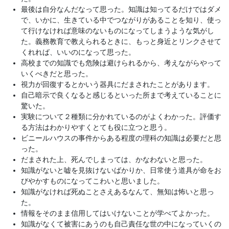
最後は自分なんだなって思った。知識は知ってるだけではダメ
で、いかに、生きている中でつながりがあることを知り、使っ
て行けなければ意味のないものになってしまうような気がし
た。義務教育で教えられるときに、もっと身近とリンクさせて
くれれば、いいのになって思った。
高校までの知識でも危険は避けられるから、考えながらやって
いくべきだと思った。
視力が回復するとかいう器具にだまされたことがあります。
自己暗示で良くなると感じるといった所まで考えていることに
驚いた。
実験について２種類に分かれているのがよくわかった。評価す
る方法はわかりやすくとても役に立つと思う。
ビニールハウスの事件からある程度の理科の知識は必要だと思
った。
だまされた上、死んでしまっては、かなわないと思った。
知識がないと嘘を見抜けないばかりか、日常使う道具が命をお
びやかすものになってこわいと思いました。
知識がなければ死ぬことさえあるなんて、無知は怖いと思っ
た。
情報をそのまま信用してはいけないことが学べてよかった。
知識がなくて被害にあうのも自己責任な世の中になっていくの