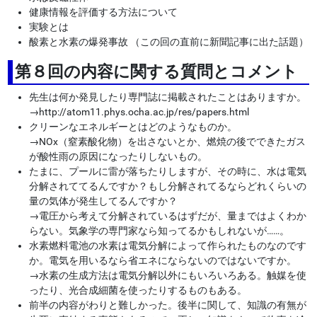
健康情報を評価する方法について
実験とは
酸素と水素の爆発事故 （この回の直前に新聞記事に出た話題）
第８回の内容に関する質問とコメント
先生は何か発見したり専門誌に掲載されたことはありますか。
→
http://atom11.phys.ocha.ac.jp/res/papers.html
クリーンなエネルギーとはどのようなものか。
→
NOx（窒素酸化物）を出さないとか、燃焼の後でできたガス
が酸性雨の原因になったりしないもの。
たまに、プールに雷が落ちたりしますが、その時に、水は電気
分解されててるんですか？もし分解されてるならどれくらいの
量の気体が発生してるんですか？
→
電圧から考えて分解されているはずだが、量まではよくわか
らない。気象学の専門家なら知ってるかもしれないが……。
水素燃料電池の水素は電気分解によって作られたものなのです
か。電気を用いるなら省エネにならないのではないですか。
→
水素の生成方法は電気分解以外にもいろいろある。触媒を使
ったり、光合成細菌を使ったりするものもある。
前半の内容がわりと難しかった。後半に関して、知識の有無が