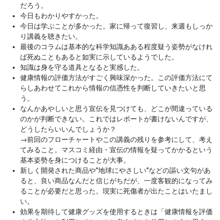
だろう。
今日もわかりやすかった。
今日は学ぶことが多かった。家に帰って復習し、来週もしっか
り講義を聴きたい。
最後のコラムは基本的な科学知識あある程度疑う姿勢がなけれ
ば死ぬこともあると如実に示しているようでした。
知識は身を守る道具となると実感した。
健康情報の評価方法がすごく興味深かった。この評価方法にて
らしあわせてこれから情報の信憑性を判断していきたいと思
う。
なんかあやしいと思う宣伝を見つけても、どこが間違っている
のかが判断できない。これではレポートが書けないんですが、
どうしたらいいんでしょうか？
→
前回のフローチャートやこの講義の残りを参考にして、考え
てみること。マスコミ経由・宣伝の情報を疑ってかかるという
基本姿勢を身につけることが大事。
新しく開発された商品や”地球にやさしい”などの謳い文句があ
ると、良い商品なんだと信じがちだが、一度客観的になってみ
ることが必要だと思った。現実に死傷者が出たことはいたまし
い。
効果を期待して健康グッズを使用するときは「健康情報を評価