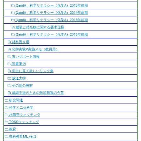
QandA：科学リテラシー（化学A）2013年前期
QandA：科学リテラシー（化学A）2014年前期
QandA：科学リテラシー（化学A）2015年前期
服装と持ち物に関する要求仕様
QandA：科学リテラシー（化学A）2016年前期
材料置き場
化学実験V実施メモ（教員用）
古いサポート情報
読書案内
学生に見て欲しいリンク集
放送大学
その他の教材
成績不振のときの救済措置の今昔
研究関連
科学とニセ科学
水商売ウォッチング
TOSSウォッチング
教育
理科教育ML ver.2