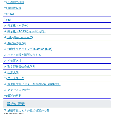
その他の情報
資料置き場
News
apj
掲示板（水ヲチ）
掲示板（TOSSウォッチング）
v2log(blog version2)
Archives(blog)
水商売ウオッチング in action (blog)
ネット表現と濫訴を考える
メモ置き場
理学部物質生命化学科
山形大学
ブックマーク
冨永研究室ビジター案内の記録（編集中）
アクセスログ統計
最近の更新
最近の更新
成績不振のときの救済措置の今昔