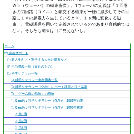
Ｗｂ（ウェーバ）の磁束密度」。1ウェーバの定義は「１回巻
きの閉回路（コイル）と鎖交する磁束が一様に減少してその回
路に１Ｖの起電力を生じているとき、１ｓ間に変化する磁
束」。電磁誘導を用いて定義されているのであまり直感的では
ない。そもそも磁束は目に見えないし。
ナ
ホーム
ビ
講義サポート
ゲ
新入生向け・進学する人向け情報など
ー
担当講義一覧（最近のもの）
シ
科学リテラシー等
ョ
科学リテラシー参考図書一覧
ン
科学リテラシー（化学）レポート課題と採点基準
「ゲーム脳の恐怖」の恐怖
QandA：科学リテラシー（化学A）2005年前期
QandA：科学リテラシー（化学A）2005年後期
第1回
第2回
第3回