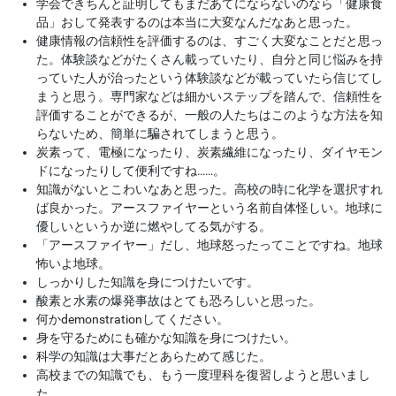
学会できちんと証明してもまだあてにならないのなら「健康食
品」おして発表するのは本当に大変なんだなあと思った。
健康情報の信頼性を評価するのは、すごく大変なことだと思っ
た。体験談などがたくさん載っていたり、自分と同じ悩みを持
っていた人が治ったという体験談などが載っていたら信じてし
まうと思う。専門家などは細かいステップを踏んで、信頼性を
評価することができるが、一般の人たちはこのような方法を知
らないため、簡単に騙されてしまうと思う。
炭素って、電極になったり、炭素繊維になったり、ダイヤモン
ドになったりして便利ですね……。
知識がないとこわいなあと思った。高校の時に化学を選択すれ
ば良かった。アースファイヤーという名前自体怪しい。地球に
優しいというか逆に燃やしてる気がする。
「アースファイヤー」だし、地球怒ったってことですね。地球
怖いよ地球。
しっかりした知識を身につけたいです。
酸素と水素の爆発事故はとても恐ろしいと思った。
何かdemonstrationしてください。
身を守るためにも確かな知識を身につけたい。
科学の知識は大事だとあらためて感じた。
高校までの知識でも、もう一度理科を復習しようと思いまし
た。