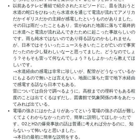
以前あるテレビ番組で紹介されたエピソードに、皿を洗おうと
水道の蛇口をひねったら水道水を通じて電流が流れてアメリカ
だかイギリスだかの主婦が感電したというものがありました。
その日は雨だったこともあり、雷がぬれた地面に落ちて最終的
に水道へと電流が流れ込んできたために起こった事故らしいの
です。雨も純水ではないのであり得る話なのかもしれません
が、日本ではそういったニュースをきいたことが亡いので事実
だったのか少し疑わしいなーと思ってました。どうなのでしょ
う？そもそも雷って何なんでしょう？もしよかったら教えてほ
しいです。
→
水道経由の感電は非常に珍しいが、配管がどうなっているか
にもよるので無いとは言えない。地面に落ちた雷で地下水経由
で感電する話なら日本でもある。
雷については自分で調べるように。高校までの理科でもある程
度のことは出てくるはずだし、図書館で気象関係の本をあたっ
てみれば出ている。
電場の強さにはかたよりがあってという電場の強さの話が難し
くてよくわからなかったので、簡単に説明してほしかったで
す。O2とH2の爆発事故の話は普通に考えれば分かるのに、知
らないって怖いなと思いました。
→
本日の最初に簡単な説明をする。