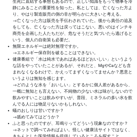
生死に直結する事態もあるので、正しい知識をもって物事を冷
静にみることの重要性を知った。私としては、亡くなった方よ
り、やはり製造販売の側の非が明らかに大きいと考える。
→
亡くなった方は販売を手伝わされていた。後から責任の追及
をしても、亡くなった方は戻ってはこない。悪いのはインチキ
商売を企画した人たちだが、危なそうだと気づいたら逃げると
いう、個人の自衛策も必要だ。
無限エネルギーは絶対無理ですか。
→
エネルギー保存則を破ることはできない。
健康番組で「水は純水であればあるほどおいしい」というよう
な話をやっていたことがあるが、それだと、MgやCaなども含
まれなくなるわけで、かえってまずくなってませんか？悪意と
いうよりは無知を感じます。
→
どのような水を「おいしい」とするかに個人差があるから、
一概に無知とも言えない。不純物の少ない水は味がしないので
飲みやすいことは飲みやすいが、普段、ミネラルの多い水を飲
んでる人には物足りないかもしれない。
蟻のおしりは甘いですか？
→
舐めてみてはどうか？
ふと思ったのですが、耳鳴りってどういう現象なのですか？
→
ネットで調べてみればよい。怪しい健康法サイトではなく、
きちんとした医学情報を提供しているところを探すこと。