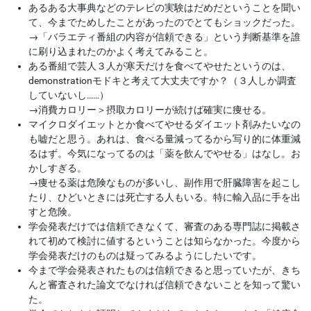
あるある大事典などのテレビの実験はだめだということを聞い
て、今までためしたことがあったのでとてもショックだった。
→
「バラエティ番組の内容が信頼できる」という判断基準を誰
に刷り込まれたのかよく考えてみること。
ある番組で芸人３人が寒天だけを食べてやせたというのは、
demonstrationモドキと考えて大丈夫ですか？（３人しか調査
していないし……）
→
消費カロリー＞摂取カロリーが続けば確実に痩せる。
マイクロダイエットとか食べてやせるダイエット剤みたいなの
も嘘だと思う。あれは、食べる量減ってるから写り的に体重減
るはず。今気になってるのは「薬を飲んでやせる」はなし。お
かしすぎる。
→
痩せる薬は危険なものが多いし、副作用で肝臓障害を起こし
たり、ひどいときには死亡する人もいる。特に輸入品に手を出
すと危険。
学会発表だけでは信頼できなくて、審査のある専門誌に掲載さ
れて初めて検討に値するということは知らなかった。今度から
学会発表だけのものは疑ってみるようにしたいです。
今まで学会発表されたものは信頼できると思っていたが、きち
んと審査された論文でなければ信頼できないことを知って驚い
た。