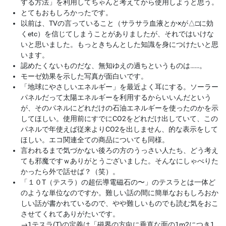
する方法」を利用してちゃんと考えてから使用しようと思う。
とてもおもしろかったです。
以前は、TVの言っていること（サラサラ血液とか×が△□に効
くetc）を信じてしまうことがありましたが、それではいけな
いと思いました。もっときちんとした知識を身につけたいと思
います。
認めたくないものだな、無知ゆえの過ちというものは……。
モーゼ効果を示した写真が面白いです。
「地球にやさしいエネルギー」を最近よく耳にする。ソーラー
パネルだって太陽エネルギーを利用するからいいんだという
が、そのパネルにどれだけの石油エネルギーを使ったのかを示
してほしい。使用前にすでにCO2をどれだけ出していて、この
パネルで年使えば従来よりCO2を出しません、的な表示をして
ほしい。エコ関連全ての商品についても同様。
言われるまで気づかない後ろの方のうっさい人たち、どう考え
ても邪魔ですｗありがとうございました。そんなにしゃべりた
かったら外で話せば？（笑）。
「１０T（テスラ）の超伝導電磁石の〜」のテスラとは一体ど
のような単位なのですか。難しい話の間に簡単なおもしろおか
しい話が書かれているので、やや難しいものでも読む気をおこ
させてくれてありがたいです。
→
1テスラ(T)の定義は「磁界の方向に垂直な面の1m2につき1