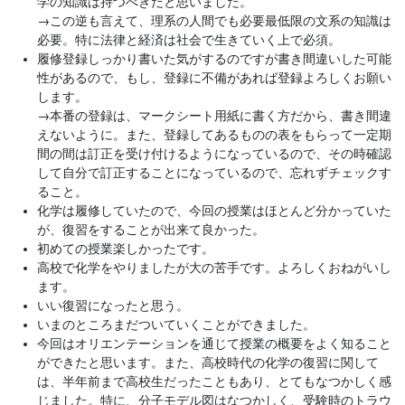
学の知識は持つべきだと思いました。
→
この逆も言えて、理系の人間でも必要最低限の文系の知識は
必要。特に法律と経済は社会で生きていく上で必須。
履修登録しっかり書いた気がするのですが書き間違いした可能
性があるので、もし、登録に不備があれば登録よろしくお願い
します。
→
本番の登録は、マークシート用紙に書く方だから、書き間違
えないように。また、登録してあるものの表をもらって一定期
間の間は訂正を受け付けるようになっているので、その時確認
して自分で訂正することになっているので、忘れずチェックす
ること。
化学は履修していたので、今回の授業はほとんど分かっていた
が、復習をすることが出来て良かった。
初めての授業楽しかったです。
高校で化学をやりましたが大の苦手です。よろしくおねがいし
ます。
いい復習になったと思う。
いまのところまだついていくことができました。
今回はオリエンテーションを通じて授業の概要をよく知ること
ができたと思います。また、高校時代の化学の復習に関して
は、半年前まで高校生だったこともあり、とてもなつかしく感
じました。特に、分子モデル図はなつかしく、受験時のトラウ