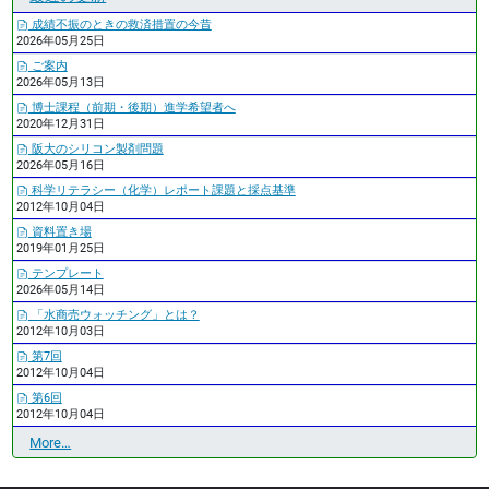
成績不振のときの救済措置の今昔
2026年05月25日
ご案内
2026年05月13日
博士課程（前期・後期）進学希望者へ
2020年12月31日
阪大のシリコン製剤問題
2026年05月16日
科学リテラシー（化学）レポート課題と採点基準
2012年10月04日
資料置き場
2019年01月25日
テンプレート
2026年05月14日
「水商売ウォッチング」とは？
2012年10月03日
第7回
2012年10月04日
第6回
2012年10月04日
最
More…
近
の