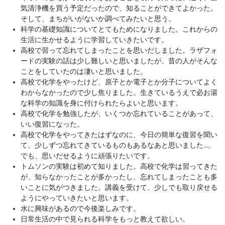
気清浄機を買う予定だったので、知ることができてよかった。
そして、まちがいがないか調べてみたいと思う。
科学の基礎知識についてとてもためになりました。これからの
生活に生かせるように学習していきたいです。
高校で習って忘れてしまったことを思いだしました。ラザフォ
ードの実験の話は少し難しいと思いましたが、昔の人がそんな
ことをしていたのは凄いと思いました。
高校で化学をやったけど、原子とか電子とか分子についてよく
わからなかったので少し焦りました。生きているうえで必お湯
な科学の知識を身に付けられたらよいと思います。
高校で化学を勉強したが、いくつか忘れていることがあって、
いい復習になった。
高校で化学をやってきたはずなのに、今日の簡単な復習を聞い
て、少しずつ忘れてきているものもあるなあと思いました…。
でも、思いだせるように頑張りたいです。
トムソンの実験は初めて知りました。高校で化学は習ってきた
が、知らなかったことが多かったし、忘れてしまったことも多
いことに気がつきました。講義を受けて、少しでも取り戻せる
ようにやっていきたいと思います。
水に興味があるので今後楽しみです。
日常生活の中で見られる科学をもっと教えて欲しい。