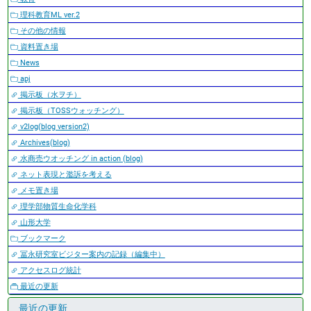
理科教育ML ver.2
その他の情報
資料置き場
News
apj
掲示板（水ヲチ）
掲示板（TOSSウォッチング）
v2log(blog version2)
Archives(blog)
水商売ウオッチング in action (blog)
ネット表現と濫訴を考える
メモ置き場
理学部物質生命化学科
山形大学
ブックマーク
冨永研究室ビジター案内の記録（編集中）
アクセスログ統計
最近の更新
最近の更新