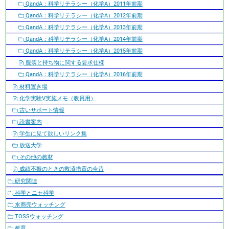
QandA：科学リテラシー（化学A）2011年前期
QandA：科学リテラシー（化学A）2012年前期
QandA：科学リテラシー（化学A）2013年前期
QandA：科学リテラシー（化学A）2014年前期
QandA：科学リテラシー（化学A）2015年前期
服装と持ち物に関する要求仕様
QandA：科学リテラシー（化学A）2016年前期
材料置き場
化学実験V実施メモ（教員用）
古いサポート情報
読書案内
学生に見て欲しいリンク集
放送大学
その他の教材
成績不振のときの救済措置の今昔
研究関連
科学とニセ科学
水商売ウォッチング
TOSSウォッチング
教育