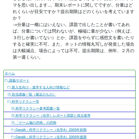
マを思い出します…。期末レポートに関してですが、分量はど
れくらいが目安ですか？提出期限はどのくらいを考えています
か？
→
分量は一概にはいえない。課題で出したことが書いてあれ
ば、分量については問わないが、極端に量が少ない（例えば、
３行しか書いてない）とか、課題をやらずに感想文を書いたり
すると確実に不可。また、ネットの情報丸写しが発覚した場合
は大幅減点、場合によっては不可。提出期限は、例年、２月の
第一週くらい。
ナ
ホーム
ビ
講義サポート
ゲ
新入生向け・進学する人向け情報など
ー
担当講義一覧（最近のもの）
シ
科学リテラシー等
ョ
科学リテラシー参考図書一覧
ン
科学リテラシー（化学）レポート課題と採点基準
「ゲーム脳の恐怖」の恐怖
QandA：科学リテラシー（化学A）2005年前期
QandA：科学リテラシー（化学A）2005年後期