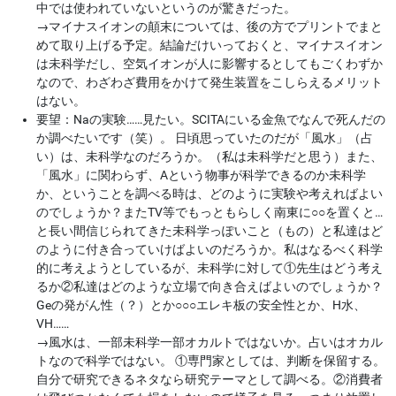
中では使われていないというのが驚きだった。
→
マイナスイオンの顛末については、後の方でプリントでまと
めて取り上げる予定。結論だけいっておくと、マイナスイオン
は未科学だし、空気イオンが人に影響するとしてもごくわずか
なので、わざわざ費用をかけて発生装置をこしらえるメリット
はない。
要望：Naの実験……見たい。SCITAにいる金魚でなんで死んだの
か調べたいです（笑）。 日頃思っていたのだが「風水」（占
い）は、未科学なのだろうか。（私は未科学だと思う）また、
「風水」に関わらず、Aという物事が科学できるのか未科学
か、ということを調べる時は、どのように実験や考えればよい
のでしょうか？またTV等でもっともらしく南東に○○を置くと…
と長い間信じられてきた未科学っぽいこと（もの）と私達はど
のように付き合っていけばよいのだろうか。私はなるべく科学
的に考えようとしているが、未科学に対して①先生はどう考え
るか②私達はどのような立場で向き合えばよいのでしょうか？
Geの発がん性（？）とか○○○エレキ板の安全性とか、H水、
VH……
→
風水は、一部未科学一部オカルトではないか。占いはオカル
トなので科学ではない。 ①専門家としては、判断を保留する。
自分で研究できるネタなら研究テーマとして調べる。②消費者