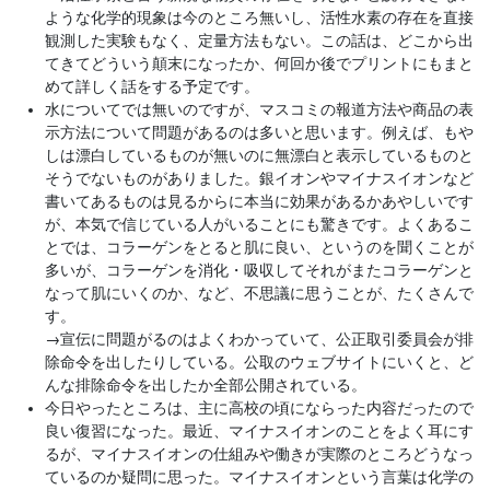
ような化学的現象は今のところ無いし、活性水素の存在を直接
観測した実験もなく、定量方法もない。この話は、どこから出
てきてどういう顛末になったか、何回か後でプリントにもまと
めて詳しく話をする予定です。
水についてでは無いのですが、マスコミの報道方法や商品の表
示方法について問題があるのは多いと思います。例えば、もや
しは漂白しているものが無いのに無漂白と表示しているものと
そうでないものがありました。銀イオンやマイナスイオンなど
書いてあるものは見るからに本当に効果があるかあやしいです
が、本気で信じている人がいることにも驚きです。よくあるこ
とでは、コラーゲンをとると肌に良い、というのを聞くことが
多いが、コラーゲンを消化・吸収してそれがまたコラーゲンと
なって肌にいくのか、など、不思議に思うことが、たくさんで
す。
→
宣伝に問題がるのはよくわかっていて、公正取引委員会が排
除命令を出したりしている。公取のウェブサイトにいくと、ど
んな排除命令を出したか全部公開されている。
今日やったところは、主に高校の頃にならった内容だったので
良い復習になった。最近、マイナスイオンのことをよく耳にす
るが、マイナスイオンの仕組みや働きが実際のところどうなっ
ているのか疑問に思った。マイナスイオンという言葉は化学の