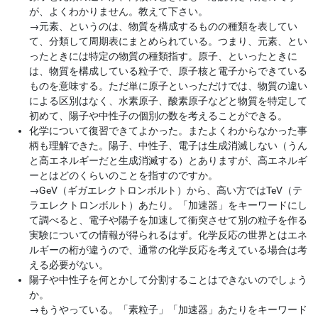
が、よくわかりません。教えて下さい。
→
元素、というのは、物質を構成するものの種類を表してい
て、分類して周期表にまとめられている。つまり、元素、とい
ったときには特定の物質の種類指す。原子、といったときに
は、物質を構成している粒子で、原子核と電子からできている
ものを意味する。ただ単に原子といっただけでは、物質の違い
による区別はなく、水素原子、酸素原子などと物質を特定して
初めて、陽子や中性子の個別の数を考えることができる。
化学について復習できてよかった。またよくわからなかった事
柄も理解できた。陽子、中性子、電子は生成消滅しない（うん
と高エネルギーだと生成消滅する）とありますが、高エネルギ
ーとはどのくらいのことを指すのですか。
→
GeV（ギガエレクトロンボルト）から、高い方ではTeV（テ
ラエレクトロンボルト）あたり。「加速器」をキーワードにし
て調べると、電子や陽子を加速して衝突させて別の粒子を作る
実験についての情報が得られるはず。化学反応の世界とはエネ
ルギーの桁が違うので、通常の化学反応を考えている場合は考
える必要がない。
陽子や中性子を何とかして分割することはできないのでしょう
か。
→
もうやっている。「素粒子」「加速器」あたりをキーワード