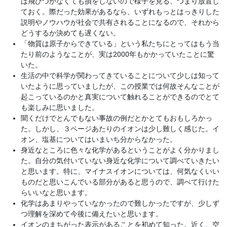
は飛びつかなくても損をしないので様子を見る、つまり放置し
ておく。際だった効果があるなら、いずれもっとはっきりした
説明やノウハウが社会で共有されることになるので、それから
どうするか決めても遅くない。
「物質は原子からできている」という私たちにとってはもう当
たり前のようなことが、実は2000年もかかっていたことに驚
いた。
生活の中で科学が関わってきていることについて少しは知って
いたように思っていましたが、この授業では何故そんなことが
起こっているのかと真実について触れることができるのでとて
も楽しみに思いました。
聞くだけでとんでもない事故の例だとかとてもおもしろかっ
た。しかし、３ページあたりのイオンは少し難しく感じた。イ
オン、塩基についてはいまいち分からなかった。
身近なところに色々な化学があるということがよく分かりまし
た。自分の気付いていない身近な化学について調べていきたい
と思います。特に、マイナスイオンについては、何気なくいい
ものだと思いこんでいる部分があると思うので、調べて行けた
らいいなと思います。
化学はあまりやっていなかったので難しかったですが、少しず
つ理解を深めて今後に備えたいと思います。
イオンのまちがった表示があることを初めて知った。近く、空