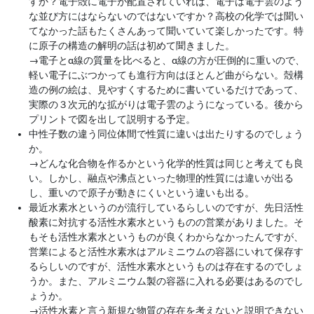
すか？電子殻に電子が配置されていれば、電子は電子雲のよう
な並び方にはならないのではないですか？高校の化学では聞い
てなかった話もたくさんあって聞いていて楽しかったです。特
に原子の構造の解明の話は初めて聞きました。
→
電子とα線の質量を比べると、α線の方が圧倒的に重いので、
軽い電子にぶつかっても進行方向はほとんど曲がらない。殻構
造の例の絵は、見やすくするために書いているだけであって、
実際の３次元的な拡がりは電子雲のようになっている。後から
プリントで図を出して説明する予定。
中性子数の違う同位体間で性質に違いは出たりするのでしょう
か。
→
どんな化合物を作るかという化学的性質は同じと考えても良
い。しかし、融点や沸点といった物理的性質には違いが出る
し、重いので原子が動きにくいという違いも出る。
最近水素水というのが流行しているらしいのですが、先日活性
酸素に対抗する活性水素水というものの営業がありました。そ
もそも活性水素水というものが良くわからなかったんですが、
営業によると活性水素水はアルミニウムの容器にいれて保存す
るらしいのですが、活性水素水というものは存在するのでしょ
うか。また、アルミニウム製の容器に入れる必要はあるのでし
ょうか。
→
活性水素と言う新規な物質の存在を考えないと説明できない