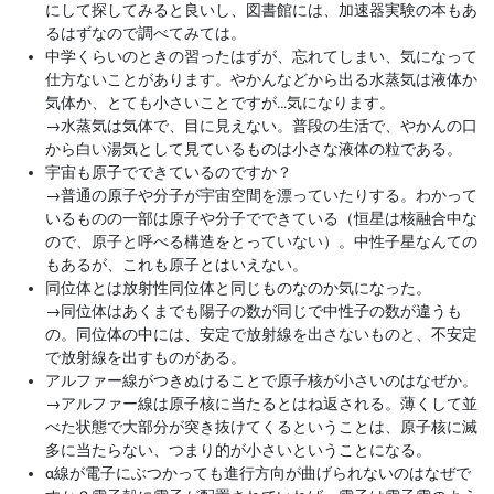
にして探してみると良いし、図書館には、加速器実験の本もあ
るはずなので調べてみては。
中学くらいのときの習ったはずが、忘れてしまい、気になって
仕方ないことがあります。やかんなどから出る水蒸気は液体か
気体か、とても小さいことですが…気になります。
→
水蒸気は気体で、目に見えない。普段の生活で、やかんの口
から白い湯気として見ているものは小さな液体の粒である。
宇宙も原子でできているのですか？
→
普通の原子や分子が宇宙空間を漂っていたりする。わかって
いるものの一部は原子や分子でできている（恒星は核融合中な
ので、原子と呼べる構造をとっていない）。中性子星なんての
もあるが、これも原子とはいえない。
同位体とは放射性同位体と同じものなのか気になった。
→
同位体はあくまでも陽子の数が同じで中性子の数が違うも
の。同位体の中には、安定で放射線を出さないものと、不安定
で放射線を出すものがある。
アルファー線がつきぬけることで原子核が小さいのはなぜか。
→
アルファー線は原子核に当たるとはね返される。薄くして並
べた状態で大部分が突き抜けてくるということは、原子核に滅
多に当たらない、つまり的が小さいということになる。
α線が電子にぶつかっても進行方向が曲げられないのはなぜで