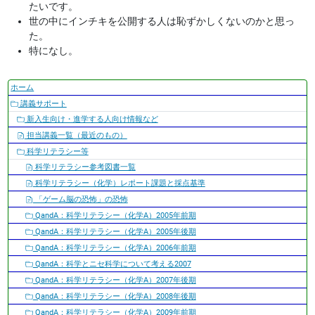
たいです。
世の中にインチキを公開する人は恥ずかしくないのかと思っ
た。
特になし。
ナ
ホーム
ビ
講義サポート
ゲ
新入生向け・進学する人向け情報など
ー
担当講義一覧（最近のもの）
シ
科学リテラシー等
ョ
科学リテラシー参考図書一覧
ン
科学リテラシー（化学）レポート課題と採点基準
「ゲーム脳の恐怖」の恐怖
QandA：科学リテラシー（化学A）2005年前期
QandA：科学リテラシー（化学A）2005年後期
QandA：科学リテラシー（化学A）2006年前期
QandA：科学とニセ科学について考える2007
QandA：科学リテラシー（化学A）2007年後期
QandA：科学リテラシー（化学A）2008年後期
QandA：科学リテラシー（化学A）2009年前期