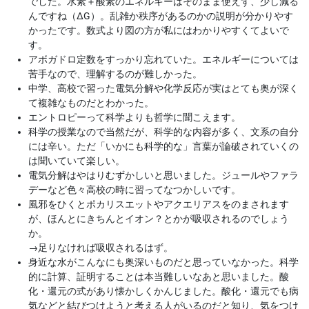
でした。水素＋酸素のエネルギーはそのまま使えず、少し減る
んですね（ΔG）。乱雑か秩序があるのかの説明が分かりやす
かったです。数式より図の方が私にはわかりやすくてよいで
す。
アボガドロ定数をすっかり忘れていた。エネルギーについては
苦手なので、理解するのが難しかった。
中学、高校で習った電気分解や化学反応が実はとても奥が深く
て複雑なものだとわかった。
エントロピーって科学よりも哲学に聞こえます。
科学の授業なので当然だが、科学的な内容が多く、文系の自分
には辛い。ただ「いかにも科学的な」言葉が論破されていくの
は聞いていて楽しい。
電気分解はやはりむずかしいと思いました。ジュールやファラ
デーなど色々高校の時に習ってなつかしいです。
風邪をひくとポカリスエットやアクエリアスをのまされます
が、ほんとにきちんとイオン？とかが吸収されるのでしょう
か。
→
足りなければ吸収されるはず。
身近な水がこんなにも奥深いものだと思っていなかった。科学
的に計算、証明することは本当難しいなあと思いました。酸
化・還元の式があり懐かしくかんじました。酸化・還元でも病
気などと結びつけようと考える人がいるのだと知り、気をつけ