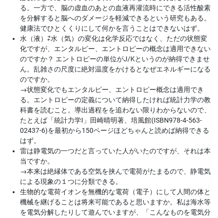
る。一方で、脳の虚血のあとの血液再灌流時にできる活性酸素
を分解すると脳へのダメージを軽減できるという研究もある。
健康法でひとくくりにして何かを言うことはできないはず。
水（液）⇄水（気）の変化は化学反応ではなく、ただの状態変
化ですが、エンタルピー、エントロピーの概念は適用できない
のですか？ エントロピーの単位がJ/Kというのが納得できませ
ん。乱雑さの尺度に絶対温度をかけるとなぜエネルギーになる
のですか。
→
状態変化でもエンタルピー、エントロピー概念は適用でき
る。エントロピーの定義について納得したければ統計力学の教
科書を読むこと。導出過程をを追わない限りわからないので、
たとえば「統計力学I」田崎晴明著、培風館(ISBN978-4-563-
02437-6)を最初から150ページほどちゃんと読めば納得できる
はず。
雷は静電気の一つだと言っていた人がいたのですが、それは本
当ですか。
→
本来は絶縁体である空気を挟んで電荷がたまるので、静電気
による現象の１つに分類できる。
生物的な電荷イオンを無機的な電荷（電子）にして人間の体と
機械を継げることは将来可能であると思いますか。私は海水等
を電気分解したりして遊んでいますが、「こんなものを電気分