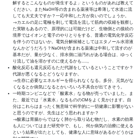
解するとこんなものが発生するよ」というものがあれば教えて
ください。またNaOH等の含まれる薬液等は希薄して水道に流
しても大丈夫ですか？一応中和した方が良いのでしょうか。
→
カエルの足に電極を刺して電流を流して筋肉の収縮を観察し
た実験もあるので、原理的には可能だけど、生物側との接続の
境界ではイオンと電子のやりとりをする、普通の電気化学反応
を伴うのではないか。電気分解候補としてはエタノール水溶液
なんかどうだろう？NaOHが含まれる薬液は中和して流すのが
基本だが、量が少なく、排水側に油汚れがある場合は、ゆっく
り流して油を溶かすのに使えるかも……。
酸化反応も還元反応もただ代謝をしているということですか？
代謝が悪くなるとどうなりますか。
→
生存に必要なエネルギーを得られなくなる。多分、元気がな
くなるとか病気になるとかいろいろ不具合が出てきそう。
一時期コンビニなどで「酸素水」なる物が売っていました。ま
た、最近では「水素水」なるもののCMをよく見かけます。自
分はこれらはまったく無意味で科学的に一切健康に影響がない
と思うのですが、先生はどう思われますか？
→
酸素は胃腸からではなく肺から取り込む物だし、水素の効果
も人についてはまだ研究中で、もし、何か病気の治療に使える
という結果が出たとしても、健康な人に意味があるかどうかは