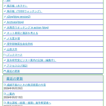
apj
掲示板（水ヲチ）
掲示板（TOSSウォッチング）
v2log(blog version2)
Archives(blog)
水商売ウオッチング in action (blog)
ネット表現と濫訴を考える
メモ置き場
理学部物質生命化学科
山形大学
ブックマーク
冨永研究室ビジター案内の記録（編集中）
アクセスログ統計
最近の更新
最近の更新
成績不振のときの救済措置の今昔
2026年05月25日
ご案内
2026年05月13日
博士課程（前期・後期）進学希望者へ