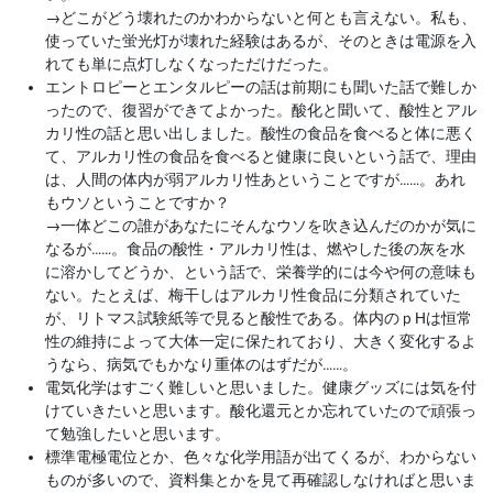
→
どこがどう壊れたのかわからないと何とも言えない。私も、
使っていた蛍光灯が壊れた経験はあるが、そのときは電源を入
れても単に点灯しなくなっただけだった。
エントロピーとエンタルピーの話は前期にも聞いた話で難しか
ったので、復習ができてよかった。酸化と聞いて、酸性とアル
カリ性の話と思い出しました。酸性の食品を食べると体に悪く
て、アルカリ性の食品を食べると健康に良いという話で、理由
は、人間の体内が弱アルカリ性あということですが……。あれ
もウソということですか？
→
一体どこの誰があなたにそんなウソを吹き込んだのかが気に
なるが……。食品の酸性・アルカリ性は、燃やした後の灰を水
に溶かしてどうか、という話で、栄養学的には今や何の意味も
ない。たとえば、梅干しはアルカリ性食品に分類されていた
が、リトマス試験紙等で見ると酸性である。体内のｐHは恒常
性の維持によって大体一定に保たれており、大きく変化するよ
うなら、病気でもかなり重体のはずだが……。
電気化学はすごく難しいと思いました。健康グッズには気を付
けていきたいと思います。酸化還元とか忘れていたので頑張っ
て勉強したいと思います。
標準電極電位とか、色々な化学用語が出てくるが、わからない
ものが多いので、資料集とかを見て再確認しなければと思いま