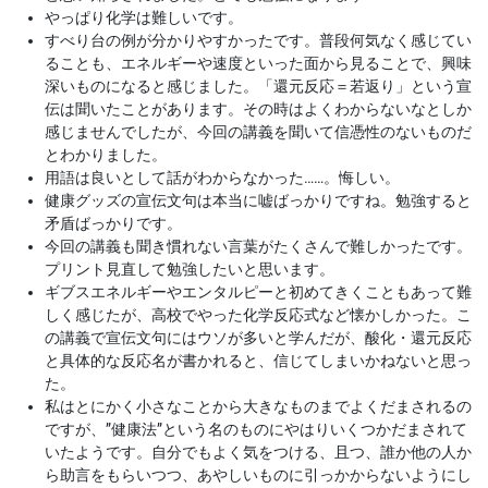
やっぱり化学は難しいです。
すべり台の例が分かりやすかったです。普段何気なく感じてい
ることも、エネルギーや速度といった面から見ることで、興味
深いものになると感じました。「還元反応＝若返り」という宣
伝は聞いたことがあります。その時はよくわからないなとしか
感じませんでしたが、今回の講義を聞いて信憑性のないものだ
とわかりました。
用語は良いとして話がわからなかった……。悔しい。
健康グッズの宣伝文句は本当に嘘ばっかりですね。勉強すると
矛盾ばっかりです。
今回の講義も聞き慣れない言葉がたくさんで難しかったです。
プリント見直して勉強したいと思います。
ギブスエネルギーやエンタルピーと初めてきくこともあって難
しく感じたが、高校でやった化学反応式など懐かしかった。こ
の講義で宣伝文句にはウソが多いと学んだが、酸化・還元反応
と具体的な反応名が書かれると、信じてしまいかねないと思っ
た。
私はとにかく小さなことから大きなものまでよくだまされるの
ですが、”健康法”という名のものにやはりいくつかだまされて
いたようです。自分でもよく気をつける、且つ、誰か他の人か
ら助言をもらいつつ、あやしいものに引っかからないようにし