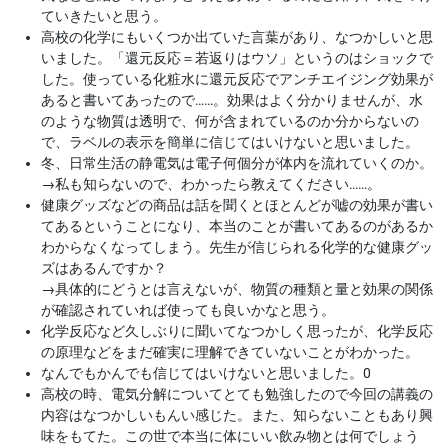
ていきたいと思う。
高校の化学にもいくつか出ていた言葉があり、なつかしいと思
いました。「還元反応＝若返りはウソ」というのはショックで
した。使っている化粧水に還元反応でアンチエイジング効果が
あると書いてあったので……。効果はよく分かりませんが、水
のような物質は透明で、何が含まれているのか分からないの
で、ラベルの表示を簡単に信じてはいけないと思いました。
冬、日常生活の静電気は電子何個分が体内を流れていくのか。
→
私も知らないので、わかったら教えてください……。
健康グッズなどの商品は話を聞くとほとんどが嘘の効果が書い
てあるということになり、本当のことが書いてあるのがあるか
わからなくなってしまう。先生が信じられる化学的な健康グッ
ズはあるんですか？
→
具体的にどうとは言えないが、物質の種類と量と効果の関係
が確認されていれば使っても良いかなと思う。
化学反応など久しぶりに聞いてなつかしく思ったが、化学反応
の原理などをまだ確実に理解できていないことがわかった。
なんでもかんでも信じてはいけないと思いました。0
高校の時、電気分解についてとても勉強したので今回の講義の
内容はなつかしいもんい感じた。また、知らないこともあり興
味をもてた。この世で本当に体にいい飲み物とは何でしょう