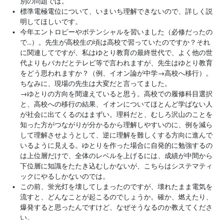
別の問題では。
標準電極電位について、いまいち理解できないので、詳しく説
明してほしいです。
今年エントロピーやポテンシャルを習いました（必修だったの
で…）。先生が高校生の頃は高校で習っていたのですか？それ
に関連してですが、私はゆとり教育の最終世代で、よく他の世
代よりもバカだとテレビ等で言われますが、先生はゆとり教育
をどう思われますか？（例、イオン論が中学→高校へ移行）。
ちなみに、現場の先生は大変だと言ってました。
→
ゆとりの方向を間違えていると思う。高校での履修科目選択
と、高校への移行の結果、イオンについてほとんど学ばない人
が社会に出てくるのはまずい。理科だと、むしろ沢山のことを
知った方がつながりが分かるから理解しやすいのに、例を減ら
して理解させようとして、逆に理解を難しくする方向に進んで
いるように見える。ゆとりを作った場合に自発的に勉強するの
は上位層だけで、全体のレベルを上げるには、成績が中間から
下位層に知識をたたき込むしかないが、こちらはシステマティ
ックにやるしかないのでは。
この前、蛍光灯を壊してしまったのですが、壊れたまま電気を
流すと、どんなことが起こるのでしょうか。確か、燃えたり、
爆発すると思ったんですけど、なぜそうなるのか教えてくださ
い。