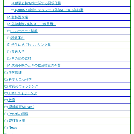
服装と持ち物に関する要求仕様
QandA：科学リテラシー（化学A）2016年前期
材料置き場
化学実験V実施メモ（教員用）
古いサポート情報
読書案内
学生に見て欲しいリンク集
放送大学
その他の教材
成績不振のときの救済措置の今昔
研究関連
科学とニセ科学
水商売ウォッチング
TOSSウォッチング
教育
理科教育ML ver.2
その他の情報
資料置き場
News