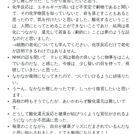
少し難しかった。しっかり復習したいと思う。
化学反応は、エネルギーが高いほど不安定で劇物であると聞い
て、その化学物質を知っていないと、命を落とすこともあると
思ったので、気を付けたいと思いました。酸化するということ
は、人間にとってとめることができないことであり、結局は老
化につながり、還元して若返る（劇的に）ことは夢のような話
なのだと思いました。
→
細胞の老化についても学んでください。化学反応だけで老化
が説明できるわけではありません。
NHKの話を聞いて、テレビ局は都合の良いように物事をはこん
でいるのだな、と感じた。今後は、少し疑いの目を持って、視
聴していきたいと思った。
なかなか複雑になってきたので、ついていけるように頑張りた
い。
う〜ん。なかなか難しかったです。しっかり復習したいと思い
ます。
高校の時もそうでしたが、あいかわらず酸化還元は難しいで
す。
どうして酸化還元反応と健康が結びつくような宣伝がされるよ
うになったか不思議に思った。
毎度のことながら、自分が健康グッズにだまされているんだな
と思い知らされました。とても勉強になります！！