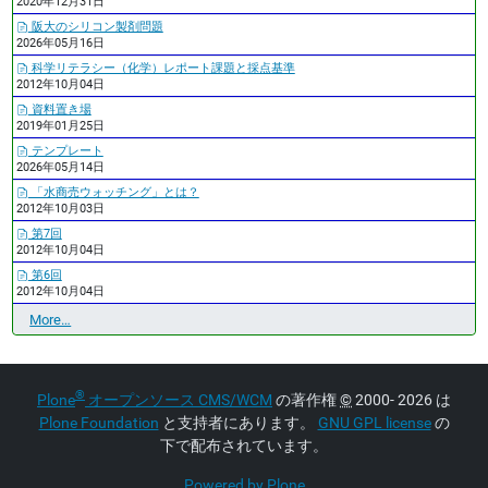
2020年12月31日
阪大のシリコン製剤問題
2026年05月16日
科学リテラシー（化学）レポート課題と採点基準
2012年10月04日
資料置き場
2019年01月25日
テンプレート
2026年05月14日
「水商売ウォッチング」とは？
2012年10月03日
第7回
2012年10月04日
第6回
2012年10月04日
最
More…
近
の
更
®
Plone
オープンソース CMS/WCM
の著作権
©
2000- 2026 は
新
-
Plone Foundation
と支持者にあります。
GNU GPL license
の
下で配布されています。
Powered by Plone