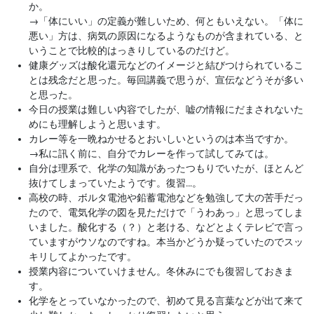
か。
→
「体にいい」の定義が難しいため、何ともいえない。「体に
悪い」方は、病気の原因になるようなものが含まれている、と
いうことで比較的はっきりしているのだけど。
健康グッズは酸化還元などのイメージと結びつけられているこ
とは残念だと思った。毎回講義で思うが、宣伝などうそが多い
と思った。
今日の授業は難しい内容でしたが、嘘の情報にだまされないた
めにも理解しようと思います。
カレー等を一晩ねかせるとおいしいというのは本当ですか。
→
私に訊く前に、自分でカレーを作って試してみては。
自分は理系で、化学の知識があったつもりでいたが、ほとんど
抜けてしまっていたようです。復習…。
高校の時、ボルタ電池や鉛蓄電池などを勉強して大の苦手だっ
たので、電気化学の図を見ただけで「うわあっ」と思ってしま
いました。酸化する（？）と老ける、などとよくテレビで言っ
ていますがウソなのですね。本当かどうか疑っていたのでスッ
キリしてよかったです。
授業内容についていけません。冬休みにでも復習しておきま
す。
化学をとっていなかったので、初めて見る言葉などが出て来て