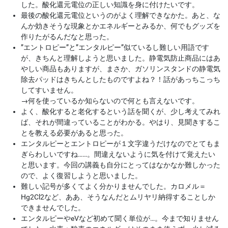
した。酸化還元電位の正しい知識を身に付けたいです。
最後の酸化還元電位というのがよく理解できなかた。あと、な
んか効きそうな現象とかエネルギーとみるか、何でもグッズを
作りたがるんだなと思った。
”エントロピー”と”エンタルピー”似ているし難しい用語です
が、きちんと理解しようと思いました。静電気防止商品にはあ
やしい商品もありますが、まさか、ガソリンスタンドの静電気
除去パッドはきちんとしたものですよね？！話があっちこっち
してすいません。
→
何を使っているか知らないので何とも言えないです。
よく、酸化すると老化するという話を聞くが、少し考えてみれ
ば、それが間違っていることがわかる。やはり、見聞きするこ
とを教える必要があると思った。
エンタルピーとエントロピーが１文字違うだけなのでとてもま
ぎらわしいですね……。間違えないように気を付けて覚えたい
と思います。今回の講義も自分にとってはなかなか難しかった
ので、よく復習しようと思いました。
難しい記号が多くてよく分かりませんでした。カロメル＝
Hg2Cl2など、ああ、そうなんだとムリヤリ納得することしか
できませんでした。
エンタルピーやeVなど初めて聞く単位が…。今まで知りません