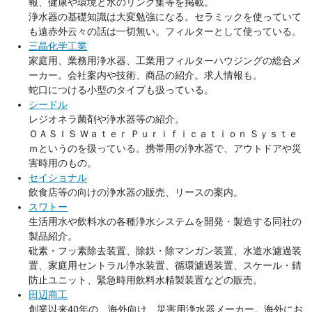
報、健康や環境と水のリンク集等を掲載。
浄水器の基礎知識は大変勉強になる。セラミックを使っていて
も遠赤外云々の話は一切無い。フィルターとして使っている。
三晶化学工業
家庭用、業務用浄水器、工業用フィルターハウジングの総合メ
ーカー。会社案内や技術、商品の紹介。求人情報も。
蛇口につける小型のタイプも扱っている。
シードル
レジオネラ菌剤や浄水器等の紹介。
ＯＡＳＩＳ Ｗａｔｅｒ Ｐｕｒｉｆｉｃａｔｉｏｎ Ｓｙｓｔｅ
ｍというのを扱っている。携帯用の浄水器で、アウトドアや災
害時用のもの。
セイショナル
飲食店等の向けの浄水器の販売、リースの案内。
スワトー
生活用水や飲料水の各種浄水システムを開発・製造する同社の
製品紹介。
砒素・フッ素除去装置、除鉄・除マンガン装置、水道水濾過装
置、家庭用セントラル浄水装置、循環濾過装置、スケール・錆
防止ユニット、緊急時用飲料水精製装置などの販売。
田辺商工
創業以来40年の、海外向け、災害用浄水器メーカー。海外にお