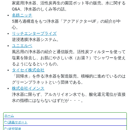
家庭用浄水器、活性炭再生の園芸ポット等の販売。水に関する
Q&A、浄水器のしくみ等の話。
名鉄ニッチ
5層ろ過構造をもつ浄水器「アクアドクターUF」の紹介が中
心。
リッチエンタープライズ
逆浸透膜浄水器システム。
ユニエルベ
風呂用の浄水器の紹介と通信販売。活性炭フィルターを使って
塩素を除去し、お肌にやさしい水（お湯？）でシャワーを使え
るようになるというもの。
タイセイ株式会社
「回帰水」を作る浄水器を製造販売。積極的に進めているのは
グリーンプラネットという団体である。
株式会社イメンス
浄水器に限らず、アルカリイオン水でも、酸化還元電位が直接
水の指標にはならないはずだが・・・。
ナ
ホーム
ビ
講義サポート
ゲ
研究関連