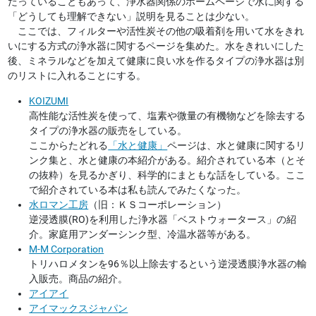
たっていることもあって、浄水器関係のホームページで水に関する
「どうしても理解できない」説明を見ることは少ない。
ここでは、フィルターや活性炭その他の吸着剤を用いて水をきれ
いにする方式の浄水器に関するページを集めた。水をきれいにした
後、ミネラルなどを加えて健康に良い水を作るタイプの浄水器は別
のリストに入れることにする。
KOIZUMI
高性能な活性炭を使って、塩素や微量の有機物などを除去する
タイプの浄水器の販売をしている。
ここからたどれる
「水と健康」
ページは、水と健康に関するリ
ンク集と、水と健康の本紹介がある。紹介されている本（とそ
の抜粋）を見るかぎり、科学的にまともな話をしている。ここ
で紹介されている本は私も読んでみたくなった。
水ロマン工房
（旧：ＫＳコーポレーション）
逆浸透膜(RO)を利用した浄水器「ベストウォータース」の紹
介。家庭用アンダーシンク型、冷温水器等がある。
M-M Corporation
トリハロメタンを96％以上除去するという逆浸透膜浄水器の輸
入販売。商品の紹介。
アイアイ
アイマックスジャパン