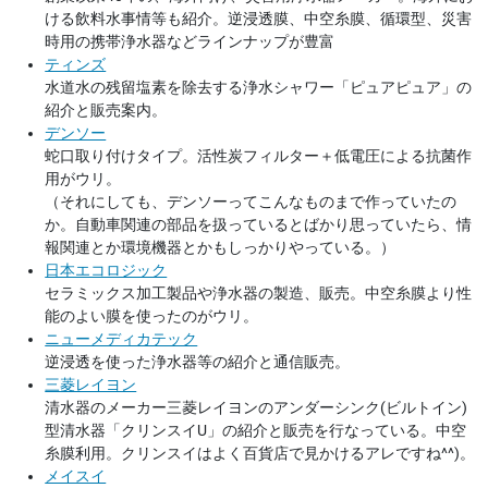
ける飲料水事情等も紹介。逆浸透膜、中空糸膜、循環型、災害
時用の携帯浄水器などラインナップが豊富
ティンズ
水道水の残留塩素を除去する浄水シャワー「ピュアピュア」の
紹介と販売案内。
デンソー
蛇口取り付けタイプ。活性炭フィルター＋低電圧による抗菌作
用がウリ。
（それにしても、デンソーってこんなものまで作っていたの
か。自動車関連の部品を扱っているとばかり思っていたら、情
報関連とか環境機器とかもしっかりやっている。）
日本エコロジック
セラミックス加工製品や浄水器の製造、販売。中空糸膜より性
能のよい膜を使ったのがウリ。
ニューメディカテック
逆浸透を使った浄水器等の紹介と通信販売。
三菱レイヨン
清水器のメーカー三菱レイヨンのアンダーシンク(ビルトイン)
型清水器「クリンスイU」の紹介と販売を行なっている。中空
糸膜利用。クリンスイはよく百貨店で見かけるアレですね^^)。
メイスイ