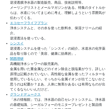
逆浸透膜浄水器の製造販売。商品、技術説明等。
メーリングリストとメールマガジンがある。特集のタイトルか
らは、水道についてまじめに考え、理解しようという雰囲気が
伝わってくる。
エコセーフライフプラン
浄水システムと、その水を使った飲料水、保湿クリームの紹
介。
逆浸透法を使っている。
シンスイ
逆浸透システムを使った「シンスイ」の紹介。水道水の化学薬
品を取り除くので「美容、健康に効果的」。
関西理研
高機能浄水シャワーの販売案内。
金属を用いた重金属などのイオン除去と脱塩素がウリ。詳しい
原理は記載されていない。高性能な金属を使ったフィルターを
使用しているらしい。そっちから金属イオンが出てこないかと
思うのは杞憂か？まあ、人体に無害かあるいは有用なものが出
てくるならいいんだけど。
グランドデュークス
「水の情報館」では、浄水器の自己セレクトシステム、浄水器
の基礎知識、シーガルフォーのモニタープレゼントと製品情