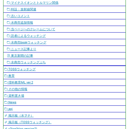
マイナスイオンとトルマリン関係
特設：放射線関連
古いコメント
水商売追加情報
当ページへのクレームについて
読者によるウォッチング
水商売bookウォッチング
ニュース記事より
東京新聞の記事
水商売ウォッチングぷち
TOSSウォッチング
教育
理科教育ML ver.2
その他の情報
資料置き場
News
apj
掲示板（水ヲチ）
掲示板（TOSSウォッチング）
v2log(blog version2)