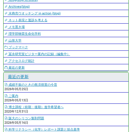
Archives(blog)
水商売ウオッチング in action (blog)
ネット表現と濫訴を考える
メモ置き場
理学部物質生命化学科
山形大学
ブックマーク
冨永研究室ビジター案内の記録（編集中）
アクセスログ統計
最近の更新
最近の更新
成績不振のときの救済措置の今昔
2026年05月25日
ご案内
2026年05月13日
博士課程（前期・後期）進学希望者へ
2020年12月31日
阪大のシリコン製剤問題
2026年05月16日
科学リテラシー（化学）レポート課題と採点基準