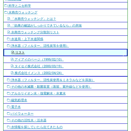
ー
科学とニセ科学
シ
水商売ウォッチング
ョ
「水商売ウォッチング」とは？
ン
「効果の確認がしっかりできているなら」の意味
水商売ウォッチング分類別リスト
水道局・上下水道関係
浄水器（フィルター、活性炭等を使用）
リスト
アイアイのページ（1999/02/10）
タイセイ株式会社（2000/03/19）
株式会社イメンス（2002/04/24）
浄水器（フィルター、活性炭使用＆ミネラルなどを添加）
その他の水滅菌・殺菌装置（蒸留、紫外線などを使用）
アルカリイオン水・強電解水・水素水
磁気処理水
電子水
パイウォーター
その他の活性水・活水器
水情報を探していたら出てきたもの