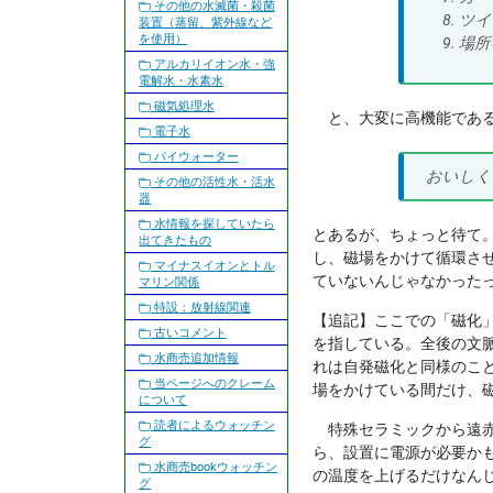
その他の水滅菌・殺菌
ツイ
装置（蒸留、紫外線など
を使用）
場所
アルカリイオン水・強
電解水・水素水
磁気処理水
と、大変に高機能である
電子水
パイウォーター
おいしく
その他の活性水・活水
器
水情報を探していたら
とあるが、ちょっと待て
出てきたもの
し、磁場をかけて循環さ
マイナスイオンとトル
ていないんじゃなかった
マリン関係
特設：放射線関連
【追記】ここでの「磁化
古いコメント
を指している。全後の文
水商売追加情報
れは自発磁化と同様のこ
当ページへのクレーム
場をかけている間だけ、
について
読者によるウォッチン
特殊セラミックから遠赤
グ
ら、設置に電源が必要か
水商売bookウォッチン
の温度を上げるだけなんじゃ.
グ