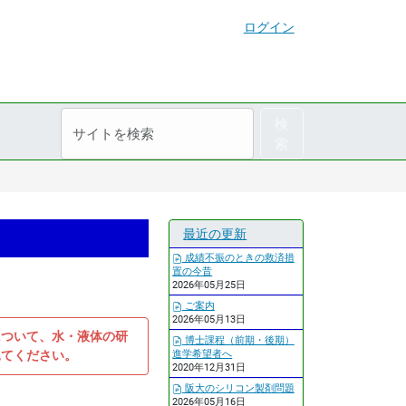
ログイン
サ
詳
検
イ
細
索
ト
検
を
索
）
検
索
最近の更新
成績不振のときの救済措
置の今昔
2026年05月25日
ご案内
2026年05月13日
について、水・液体の研
博士課程（前期・後期）
見てください。
進学希望者へ
2020年12月31日
阪大のシリコン製剤問題
2026年05月16日