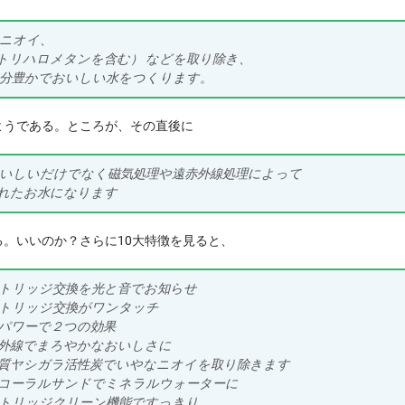
ニオイ、
トリハロメタンを含む） などを取り除き、
分豊かでおいしい水をつくります。
うである。ところが、その直後に
いしいだけでなく磁気処理や遠赤外線処理によって
れたお水になります
。いいのか？さらに10大特徴を見ると、
トリッジ交換を光と音でお知らせ
トリッジ交換がワンタッチ
パワーで２つの効果
外線でまろやかなおいしさに
質ヤシガラ活性炭でいやなニオイを取り除きます
コーラルサンドでミネラルウォーターに
トリッジクリーン機能ですっきり