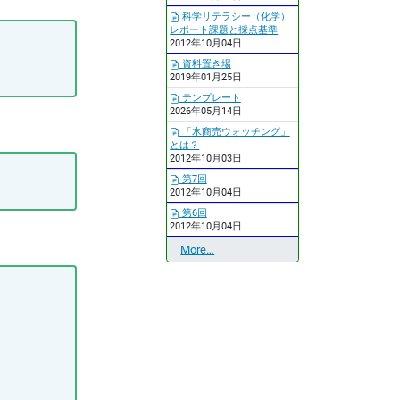
科学リテラシー（化学）
レポート課題と採点基準
2012年10月04日
資料置き場
2019年01月25日
テンプレート
2026年05月14日
「水商売ウォッチング」
とは？
2012年10月03日
第7回
2012年10月04日
第6回
2012年10月04日
最
More…
近
の
更
新
-