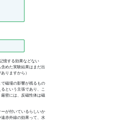
記憶する効果などない
も含めた実験結果はまだ出
がありますから）
まで磁場の影響が残るもの
えるという主張であり、こ
。厳密には、反磁性体は磁
。
サーが付いているらしいか
や遠赤外線の効果って、水