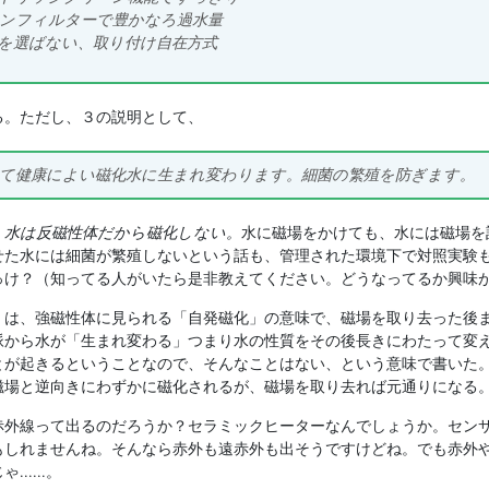
ンフィルターで豊かなろ過水量
を選ばない、取り付け自在方式
。ただし、３の説明として、
て健康によい磁化水に生まれ変わります。細菌の繁殖を防ぎます。
。
水は反磁性体だから磁化しない。
水に磁場をかけても、水には磁場を
せた水には細菌が繁殖しないという話も、管理された環境下で対照実験
っけ？（知ってる人がいたら是非教えてください。どうなってるか興味
」は、強磁性体に見られる「自発磁化」の意味で、磁場を取り去った後
脈から水が「生まれ変わる」つまり水の性質をその後長きにわたって変
とが起きるということなので、そんなことはない、という意味で書いた
磁場と逆向きにわずかに磁化されるが、磁場を取り去れば元通りになる
外線って出るのだろうか？セラミックヒーターなんでしょうか。セン
もしれませんね。そんなら赤外も遠赤外も出そうですけどね。でも赤外
.....。