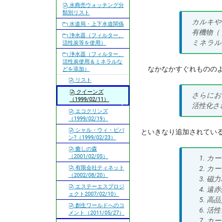
水商売ウォッチング分
類別リスト
カルキや
水道局・上下水道関係
有機物（
浄水器（フィルター、
ミネラル
活性炭等を使用）
浄水器（フィルター、
活性炭使用＆ミネラルな
なかなかすぐれもののよ
どを添加）
リスト
クイーンズ
さらにお
（1999/02/11）
活性化さ
エコクリンズ
（1999/02/19）
シャル・ウィ・ビバ
といきなり追加されている
ン?（1999/02/23）
癒しの森
（2001/02/05）
カー
有限会社ティネット
カー
（2002/08/20）
磁力
エステーエスプロジ
遠赤
ェクト2007/02/10）
高品
創生ワールドへのコ
活性
メント（2011/05/27）
カー