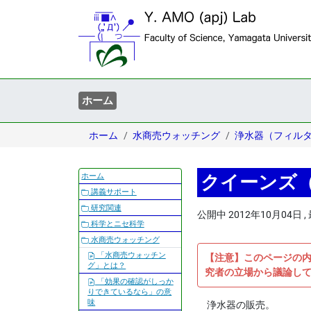
ホーム
ホーム
水商売ウォッチング
浄水器（フィル
ナ
ホーム
クイーンズ（19
ビ
講義サポート
ゲ
研究関連
公開中
2012年10月04日
,
ー
科学とニセ科学
シ
水商売ウォッチング
ョ
「水商売ウォッチン
【注意】このページの
ン
グ」とは？
究者の立場から議論し
「効果の確認がしっか
りできているなら」の意
味
浄水器の販売。