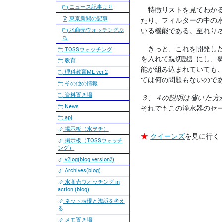
ニュース記事より
特徴リストを見てわかる
東京新聞の記事
たり、フィルターの中の
水商売ウォッチングぷ
いる機能である。至れり
ち
きっと、これを開発した
TOSSウォッチング
を入れて親切設計にし、
教育
能が組み込まれていても
理科教育ML ver.2
ては何の問題もないので
その他の情報
資料置き場
３、４の説明は省いた方
News
それでもこの浄水器のセ
apj
掲示板（水ヲチ）
★
クイーンズ
を見に行く
掲示板（TOSSウォッチ
ング）
v2log(blog version2)
Archives(blog)
水商売ウオッチング in
action (blog)
ネット表現と濫訴を考え
る
メモ置き場