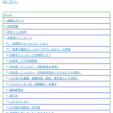
はこちら
。
ナ
ホーム
ビ
講義サポート
ゲ
研究関連
ー
科学とニセ科学
シ
水商売ウォッチング
ョ
「水商売ウォッチング」とは？
ン
「効果の確認がしっかりできているなら」の意味
水商売ウォッチング分類別リスト
水道局・上下水道関係
浄水器（フィルター、活性炭等を使用）
浄水器（フィルター、活性炭使用＆ミネラルなどを添加）
その他の水滅菌・殺菌装置（蒸留、紫外線などを使用）
アルカリイオン水・強電解水・水素水
磁気処理水
電子水
パイウォーター
その他の活性水・活水器