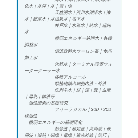
化水｜氷河｜氷｜雪｜雨
天然湧水｜河川水湖沼水｜潅
水｜鉱泉水｜水温泉水｜地下水
井戸水｜水道水｜純水｜超純
水
微弱エネルギー処理水
｜
各種
調整水
清涼飲料水ウーロン茶｜食品
加工水
化粧水｜ターミナル設置ウォ
ータークーラー水
各種アルコール
動植物抽出細胞内液・外液
洗剤羊水
｜尿｜便｜糞｜血液
｜母乳｜輸液等
活性酸素の基礎研究
フリーラジカル｜SOD｜SOD
様活性
微弱エネルギー
の基礎研究
超音波｜超短波｜高周波｜低
周波｜温熱｜磁場｜電場｜遠赤外線｜
気巧
｜