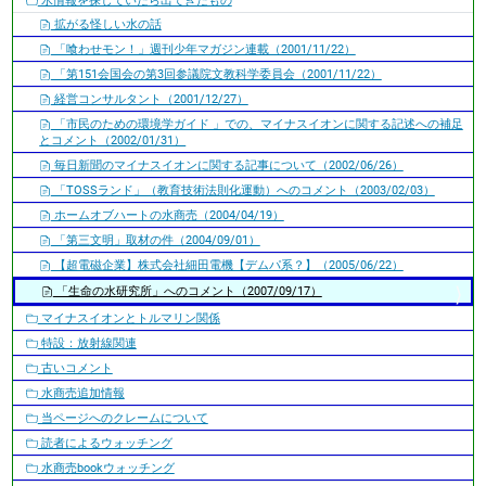
水情報を探していたら出てきたもの
拡がる怪しい水の話
「喰わせモン！」週刊少年マガジン連載（2001/11/22）
「第151会国会の第3回参議院文教科学委員会（2001/11/22）
経営コンサルタント（2001/12/27）
「市民のための環境学ガイド 」での、マイナスイオンに関する記述への補足
とコメント（2002/01/31）
毎日新聞のマイナスイオンに関する記事について（2002/06/26）
「TOSSランド」（教育技術法則化運動）へのコメント（2003/02/03）
ホームオブハートの水商売（2004/04/19）
「第三文明」取材の件（2004/09/01）
【超電磁企業】株式会社細田電機【デムパ系？】（2005/06/22）
「生命の水研究所」へのコメント（2007/09/17）
マイナスイオンとトルマリン関係
特設：放射線関連
古いコメント
水商売追加情報
当ページへのクレームについて
読者によるウォッチング
水商売bookウォッチング