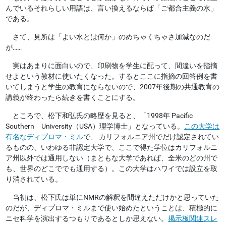
んでいるそれらしい用語は、言い換えるならば「ご都合主義の水」
である。
さて、見所は「よい水とは何か」のめちゃくちゃさ加減なのだ
が……
実はあまりに面白いので、印刷物を学生に配って、間違いを指摘
せよという教材に使いたくなった。するとここに指摘の回答例を書
いてしまうと学生の教育にならないので、2007年後期の共通教育の
講義が終わったら続きを書くことにする。
ところで、松下和弘氏の略歴を見ると、「1998年 Pacific
Southern University（USA）理学博士」となっている。
この大学は
有名なディプロマ・ミル
で、 カリフォルニア州でだけ認定されてい
るものの、いわゆる非認定大学で、ここで得た学位はカリフォルニ
ア州以外では通用しない（まともな大学であれば、全米のどの州で
も、世界のどこででも通用する）。この大学はハワイでは設立を取
り消されている。
当初は、松下氏は単にNMRの解釈を間違えただけかと思っていた
のだが、ディプロマ・ミルまで使い始めたということは、積極的に
ニセ科学を演出するつもりであるとしか思えない。
掲示板関連スレ