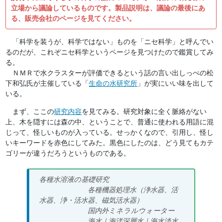
立場から議論しているものです。製品説明は、議論の最後にあ
る、販売会社のページを見てください。
「科学を装うが、科学ではない」ものを「ニセ科学」と呼んでい
るのだが、これぞニセ科学というページを見つけたので鑑賞してみ
る。
ＮＭＲで水クラスターが評価できるという話の言い出しっぺの松
下和弘氏が主催している「
生命の水研究所
」が実にいい味を出して
いる。
まず、ここの
研究内容
を見てみる。研究対象に全く脈絡がない
上、木を隠すには森の中、ということで、普通に使われる用語に混
じって、怪しいものが入っている。せっかくなので、引用し、怪し
いキーワードを赤色にしてみた。黒色にしたのは、どう見てもカテ
ゴリーが違うだろうというものである。
各種水溶液の基礎研究
各種機器処理水（浄水器、活
水器、浄・活水器、磁気活水器）
国内外ミネラルウォーター
海水｜海洋深層水｜海水淡水