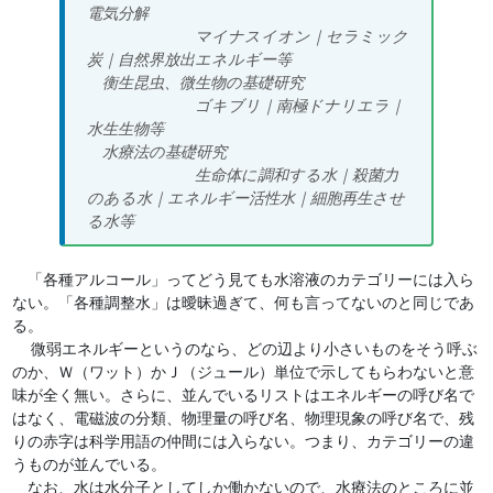
電気分解
マイナスイオン
｜
セラミック
炭
｜
自然界放出エネルギー等
衡生昆虫、微生物の基礎研究
ゴキブリ｜南極ドナリエラ｜
水生生物等
水療法の基礎研究
生命体に調和する水
｜
殺菌力
のある水
｜
エネルギー活性水
｜
細胞再生させ
る水
等
「各種アルコール」ってどう見ても水溶液のカテゴリーには入ら
ない。「各種調整水」は曖昧過ぎて、何も言ってないのと同じであ
る。
微弱エネルギーというのなら、どの辺より小さいものをそう呼ぶ
のか、Ｗ（ワット）かＪ（ジュール）単位で示してもらわないと意
味が全く無い。さらに、並んでいるリストはエネルギーの呼び名で
はなく、電磁波の分類、物理量の呼び名、物理現象の呼び名で、残
りの赤字は科学用語の仲間には入らない。つまり、カテゴリーの違
うものが並んでいる。
なお、水は水分子としてしか働かないので、水療法のところに並