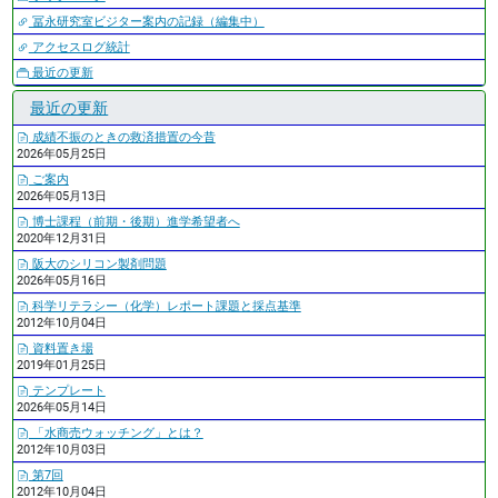
冨永研究室ビジター案内の記録（編集中）
アクセスログ統計
最近の更新
最近の更新
成績不振のときの救済措置の今昔
2026年05月25日
ご案内
2026年05月13日
博士課程（前期・後期）進学希望者へ
2020年12月31日
阪大のシリコン製剤問題
2026年05月16日
科学リテラシー（化学）レポート課題と採点基準
2012年10月04日
資料置き場
2019年01月25日
テンプレート
2026年05月14日
「水商売ウォッチング」とは？
2012年10月03日
第7回
2012年10月04日