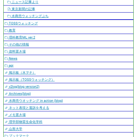
ニュース記事より
東京新聞の記事
水商売ウォッチングぷち
TOSSウォッチング
教育
理科教育ML ver.2
その他の情報
資料置き場
News
apj
掲示板（水ヲチ）
掲示板（TOSSウォッチング）
v2log(blog version2)
Archives(blog)
水商売ウオッチング in action (blog)
ネット表現と濫訴を考える
メモ置き場
理学部物質生命化学科
山形大学
ブックマーク