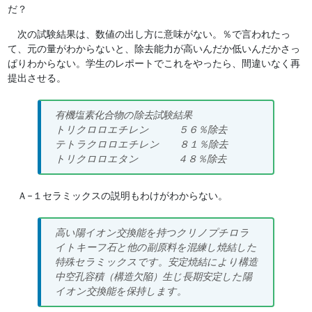
だ？
次の試験結果は、数値の出し方に意味がない。％で言われたっ
て、元の量がわからないと、除去能力が高いんだか低いんだかさっ
ぱりわからない。学生のレポートでこれをやったら、間違いなく再
提出させる。
有機塩素化合物の除去試験結果
トリクロロエチレン ５６％除去
テトラクロロエチレン ８１％除去
トリクロロエタン ４８％除去
Ａ−１セラミックスの説明もわけがわからない。
高い陽イオン交換能を持つクリノプチロラ
イトキーフ石と他の副原料を混練し焼結した
特殊セラミックスです。安定焼結により構造
中空孔容積（構造欠陥）生じ長期安定した陽
イオン交換能を保持します。