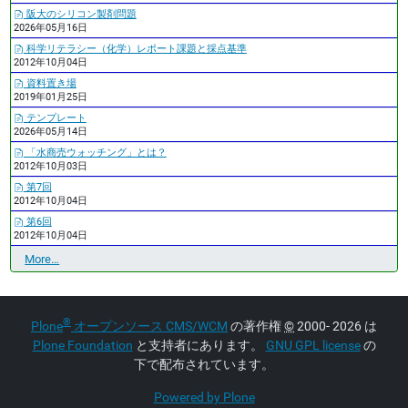
阪大のシリコン製剤問題
2026年05月16日
科学リテラシー（化学）レポート課題と採点基準
2012年10月04日
資料置き場
2019年01月25日
テンプレート
2026年05月14日
「水商売ウォッチング」とは？
2012年10月03日
第7回
2012年10月04日
第6回
2012年10月04日
最
More…
近
の
更
®
Plone
オープンソース CMS/WCM
の著作権
©
2000- 2026 は
新
-
Plone Foundation
と支持者にあります。
GNU GPL license
の
下で配布されています。
Powered by Plone