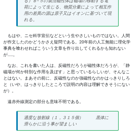
る）Ｂ−５の製法磁性体は磁場の移動する電
荷によって生じる、物質分量によって相互作
用の差異の源は原子又はイオンに基づいて現
れる。
もはや、ニセ科学宣伝などという生やさしいものではない。人間
が作文したのかどうかさえ疑問である。20年前の人工無能に理化学
事典を喰わせればこういう文章を作り出してくれるかも知れない
が……。
なお、これを書いた人は、反磁性だろうが磁性体だろうが、「静
磁場が何か特別な作用を及ぼす」と思っているらしいが、そんなこ
とはない。まあその前に、反磁性なのか強磁性なのかはっきりしろ
と（いや、はっきりしたところで説明の内容は理解できそうにない
が）。
遠赤外線測定の部分も意味不明である。
適度な放射線（１，３１５個） 黒体に
滑らかに沿う事が望ましい