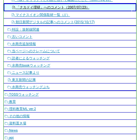
「ナカドイ理研」へのコメント（2007/07/23）
マイナスイオン関係取材一覧（//）
朝日新聞デジタルの記事へのコメント(2015/10/17)
特設：放射線関連
古いコメント
水商売追加情報
当ページへのクレームについて
読者によるウォッチング
水商売bookウォッチング
ニュース記事より
東京新聞の記事
水商売ウォッチングぷち
TOSSウォッチング
教育
理科教育ML ver.2
その他の情報
資料置き場
News
apj