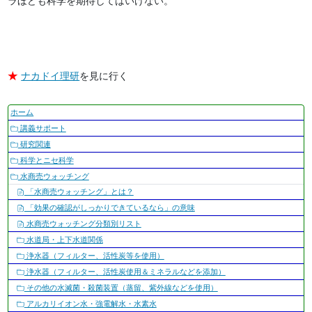
ラほども科学を期待してはいけない。
★
ナカドイ理研
を見に行く
ナ
ホーム
ビ
講義サポート
ゲ
研究関連
ー
科学とニセ科学
シ
水商売ウォッチング
ョ
「水商売ウォッチング」とは？
ン
「効果の確認がしっかりできているなら」の意味
水商売ウォッチング分類別リスト
水道局・上下水道関係
浄水器（フィルター、活性炭等を使用）
浄水器（フィルター、活性炭使用＆ミネラルなどを添加）
その他の水滅菌・殺菌装置（蒸留、紫外線などを使用）
アルカリイオン水・強電解水・水素水