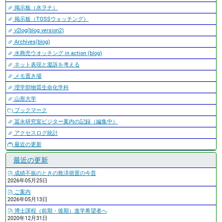
掲示板（水ヲチ）
掲示板（TOSSウォッチング）
v2log(blog version2)
Archives(blog)
水商売ウオッチング in action (blog)
ネット表現と濫訴を考える
メモ置き場
理学部物質生命化学科
山形大学
ブックマーク
冨永研究室ビジター案内の記録（編集中）
アクセスログ統計
最近の更新
最近の更新
成績不振のときの救済措置の今昔
2026年05月25日
ご案内
2026年05月13日
博士課程（前期・後期）進学希望者へ
2020年12月31日