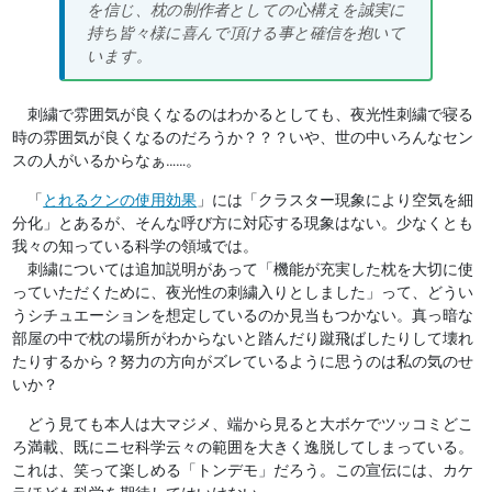
を信じ、枕の制作者としての心構えを誠実に
持ち皆々様に喜んで頂ける事と確信を抱いて
います。
刺繍で雰囲気が良くなるのはわかるとしても、
夜光性刺繍
で寝る
時の雰囲気が良くなるのだろうか？？？いや、世の中いろんなセン
スの人がいるからなぁ……。
「
とれるクンの使用効果
」には「クラスター現象により空気を細
分化」とあるが、そんな呼び方に対応する現象はない。少なくとも
我々の知っている科学の領域では。
刺繍については追加説明があって「機能が充実した枕を大切に使
っていただくために、夜光性の刺繍入りとしました」って、どうい
うシチュエーションを想定しているのか見当もつかない。真っ暗な
部屋の中で枕の場所がわからないと踏んだり蹴飛ばしたりして壊れ
たりするから？努力の方向がズレているように思うのは私の気のせ
いか？
どう見ても本人は大マジメ、端から見ると大ボケでツッコミどこ
ろ満載、既にニセ科学云々の範囲を大きく逸脱してしまっている。
これは、笑って楽しめる「トンデモ」だろう。この宣伝には、カケ