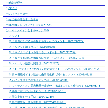
磁気処理水
電子水
パイウォーター
その他の活性水・活水器
水情報を探していたら出てきたもの
マイナスイオンとトルマリン関係
リスト
「電気石が作る水の界面活性」へのコメント（2002/08/12）
トルマリン論文リスト（2002/08/08）
「マイナスイオンを考える」レポート（2002/12/09）
「愛と英知の紀州備長炭研究会」へのコメント（2002/12/16）
トルマリン販売の問題点（2002/12/17）
「1分でできる!!『女の冷え性対策サイト』」へのコメント（2003/01/16）
日本機能性イオン協会の山田氏投稿に関するコメント（2003/03/26）
ハインズ博士の空気イオンの話（2003/04/03）
マイナスイオン医療機器行政処分：権威はこうして作られる（2003/08/18）
善意が宣伝に利用されるとき（2003/12/19）
導入実績を作る手口（2004/02/10）
怪文書警報：情報募集中（2007/04/05削除）
（株）オサリティとの話し合いで確認したこと（2007/04/05）