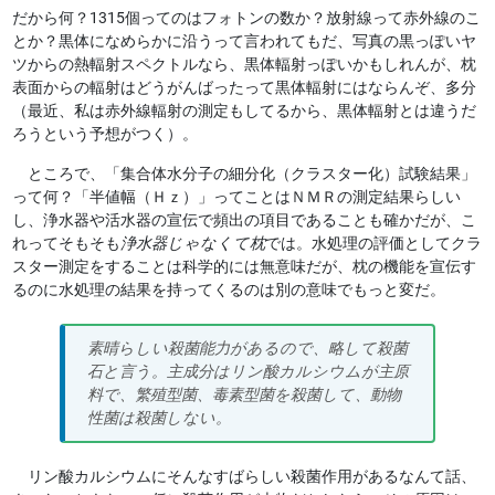
だから何？1315個ってのはフォトンの数か？放射線って赤外線のこ
とか？黒体になめらかに沿うって言われてもだ、写真の黒っぽいヤ
ツからの熱輻射スペクトルなら、黒体輻射っぽいかもしれんが、枕
表面からの輻射はどうがんばったって黒体輻射にはならんぞ、多分
（最近、私は赤外線輻射の測定もしてるから、黒体輻射とは違うだ
ろうという予想がつく）。
ところで、「集合体水分子の細分化（クラスター化）試験結果」
って何？「半値幅（Ｈｚ）」ってことはＮＭＲの測定結果らしい
し、浄水器や活水器の宣伝で頻出の項目であることも確かだが、こ
れってそもそも
浄水器じゃなくて枕
では。水処理の評価としてクラ
スター測定をすることは科学的には無意味だが、枕の機能を宣伝す
るのに水処理の結果を持ってくるのは別の意味でもっと変だ。
素晴らしい殺菌能力があるので、略して殺菌
石と言う。主成分はリン酸カルシウムが主原
料で、繁殖型菌、毒素型菌を殺菌して、動物
性菌は殺菌しない。
リン酸カルシウムにそんなすばらしい殺菌作用があるなんて話、