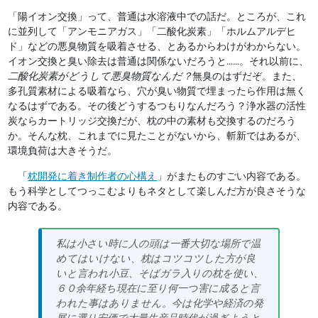
「陽イオン交換」って、普通は水溶液中での話だ。ところが、これ
に並列して「アンモニアガス」「二酸化炭素」「ホルムアルデヒ
ド」などの悪臭物質を吸着させる、とあるからわけがわからない。
イオン交換と臭い除去は普通は関係ないだろうと……。それ以前に、
二酸化炭素がどうして悪臭物質なんだ？
無臭のはずだぞ。また、
多孔質素材による吸着なら、穴が臭い物質で埋まったら作用は無く
なるはずである。その後どうするつもりなんだろう？浄水器の活性
炭ならカートリッジ交換だが、枕の中の素材も交換するのだろう
か。そんな枕、これまでに見たことがないから、斬新ではあるが、
環境負荷は大きそうだ。
「
枕開発に着き制作者の心構え
」がまたものすごい内容である。
もう科学としてつっこむよりもネタとして楽しんだ方が良さそうな
内容である。
私は小さい時に人の頭は一番大切な場所で温
めてはいけない、枕はコツコツした方が良
いと言われ小豆、そばガラ入りの枕を使い、
６０余年経ち現在に至り何一つ害に成ると言
われた事はありません。今は化学や経済の発