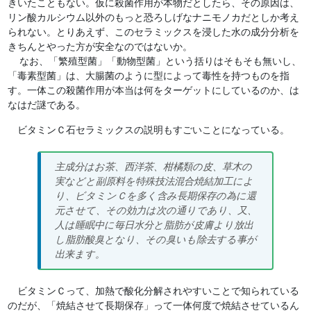
きいたこともない。仮に殺菌作用が本物だとしたら、その原因は、
リン酸カルシウム以外のもっと恐ろしげなナニモノカだとしか考え
られない。とりあえず、このセラミックスを浸した水の成分分析を
きちんとやった方が安全なのではないか。
なお、「繁殖型菌」「動物型菌」という括りはそもそも無いし、
「毒素型菌」は、大腸菌のように型によって毒性を持つものを指
す。一体この殺菌作用が本当は何をターゲットにしているのか、は
なはだ謎である。
ビタミンＣ石セラミックスの説明もすごいことになっている。
主成分はお茶、西洋茶、柑橘類の皮、草木の
実などと副原料を特殊技法混合焼結加工によ
り、ビタミンＣを多く含み長期保存の為に還
元させて、その効力は次の通りであり、又、
人は睡眠中に毎日水分と脂肪が皮膚より放出
し脂肪酸臭となり、その臭いも除去する事が
出来ます。
ビタミンＣって、加熱で酸化分解されやすいことで知られている
のだが、「焼結させて長期保存」って一体何度で焼結させているん