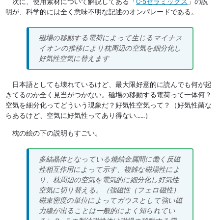
次に、使用素材について解説してある「
C-5セラミックス
」の説
明が、科学的には全く意味不明な記述のオンパレードである。
磁場の移動する電荷によって生じるマイナス
イオンの推移により枕周辺の空気を細分化し
好気性空気に替えます
日本語としても壊れているけど、最大限好意的に読んでも何が起
きてるのか全く見当がつかない。磁場の移動する電荷って一体何？
空気を細分化ってどういう現象だ？好気性空気って？（好気性菌な
らあるけど、空気に好気性ってあり得ない……）
枕の絵の下の説明もすごい。
多結晶体となっている燒結金属間に働く反磁
性相互作用によって示す、複雑な磁場性によ
り、枕周辺の空気を電気的に細分化し好気性
空気に切り替える。（強磁性（フェロ磁性）
磁束密度の単位によってガウスとして強い磁
力線が出ることは一般的によく知られてい