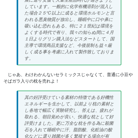
展に選り安価で大量生産品時代が過ぎようと
しています。一般的に化学有機溶剤が混入し
た場合２５℃以上に成ると環境ホルモンと言
われる悪臭物質が放出し、睡眠中に口や鼻に
吸い込む恐れもある、特に２１世紀は環境を
よくする時代で有り、我々の知らぬ間に４月
１日よりグリン購入法などスタートして、国
主導で環境商品支援など、今後規制も益々厳
しく成る事を考慮に入れて製作致しておりま
す。
じゃあ、わけわかんないセラミックスじゃなくて、普通に小豆や
そばガラ入りの枕を売れよ！
其の好評受けている素材の特徴である好機性
エネルギーを生かして、以前より枕の素材と
し各地で幅広く実験研究し、答えは、疲れが
取れる、朝目覚めが良い、快適な枕として好
評受けました。更に万全な枕を作る為に殺菌
石を入れて睡眠中に汗、脂肪酸、化粧油の酸
化などに選り雑菌が多く繁殖する場合が有