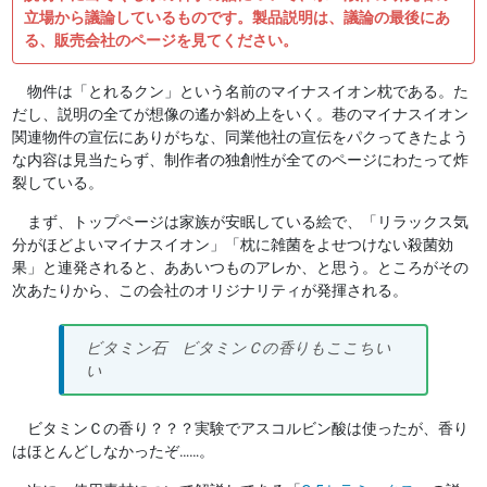
立場から議論しているものです。製品説明は、議論の最後にあ
る、販売会社のページを見てください。
物件は「とれるクン」という名前のマイナスイオン枕である。た
だし、説明の全てが想像の遙か斜め上をいく。巷のマイナスイオン
関連物件の宣伝にありがちな、同業他社の宣伝をパクってきたよう
な内容は見当たらず、制作者の独創性が全てのページにわたって炸
裂している。
まず、トップページは家族が安眠している絵で、「リラックス気
分がほどよいマイナスイオン」「枕に雑菌をよせつけない殺菌効
果」と連発されると、ああいつものアレか、と思う。ところがその
次あたりから、この会社のオリジナリティが発揮される。
ビタミン石 ビタミンＣの香りもここちい
い
ビタミンＣの香り？？？実験でアスコルビン酸は使ったが、香り
はほとんどしなかったぞ……。