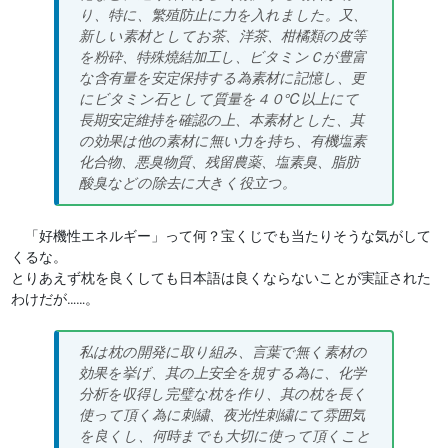
り、特に、繁殖防止に力を入れました。又、
新しい素材としてお茶、洋茶、柑橘類の皮等
を粉砕、特殊燒結加工し、ビタミンＣが豊富
な含有量を安定保持する為素材に記憶し、更
にビタミン石として質量を４０℃以上にて
長期安定維持を確認の上、本素材とした、其
の効果は他の素材に無い力を持ち、有機塩素
化合物、悪臭物質、残留農薬、塩素臭、脂肪
酸臭などの除去に大きく役立つ。
「好機性エネルギー」って何？宝くじでも当たりそうな気がして
くるな。
とりあえず枕を良くしても日本語は良くならないことが実証された
わけだが……。
私は枕の開発に取り組み、言葉で無く素材の
効果を挙げ、其の上安全を規する為に、化学
分析を収得し完璧な枕を作り、其の枕を長く
使って頂く為に刺繍、夜光性刺繍にて雰囲気
を良くし、何時までも大切に使って頂くこと