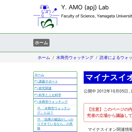
ホーム
ホーム
水商売ウォッチング
読者によるウォ
ナ
ホーム
マイナスイオン
ビ
講義サポート
ゲ
研究関連
公開中
2012年10月05日
,
ー
科学とニセ科学
シ
水商売ウォッチング
ョ
「水商売ウォッチン
【注意】このページの
ン
グ」とは？
究者の立場から議論し
「効果の確認がしっか
りできているなら」の意
味
マイナスイオン関連情報