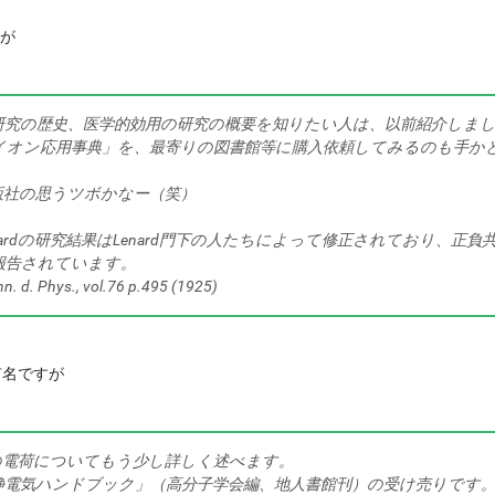
すが
研究の歴史、医学的効用の研究の概要を知りたい人は、以前紹介しま
イオン応用事典」を、最寄りの図書館等に購入依頼してみるのも手か
版社の思うツボかなー（笑）
nardの研究結果はLenard門下の人たちによって修正されており、正負
報告されています。
n. d. Phys., vol.76 p.495 (1925)
りが有名ですが
の電荷についてもう少し詳しく述べます。
静電気ハンドブック」（高分子学会編、地人書館刊）の受け売りです