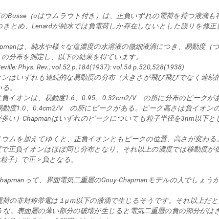
d門下のBusse（uはウムラウト付き）は、正負いずれの電荷を持つ液滴
きとめ、Lenardが純水では負電荷しか存在しないとした誤りを修正
apmanは、純水や様々な塩濃度の水溶液の微細液滴につき、易動度（
）の分布を測定し、以下の結果を得ています。
ille: Phys. Rev., vol.52 p.184(1937): vol.54 p.520,528(1938)
オンはいずれも連続的な易動度の分布（大きさが飛び飛びでなく連続
いる。
負イオンは、易動度1.6、0.95、0.32cm2/V の所に分布のピーク
動度1.0、0.4cm2/V の所にピークがある。ピーク高さは負イオン
多い）Chapmanはいずれのピークについても粒子半径を3nm以下と
ウムを加えてゆくと、正負イオンともピークの位置、高さが変わる。 4×
度で正負イオンはほぼ同じ分布となり、それ以上の濃度では移動度が
大粒子）で正＞負となる。
hapmanって、界面電気二重層のGouy-Chapmanモデルの人でしょう
電荷の非対称帯電は１μｍ以下の液滴で生じるそうです。それ以上だと
うな。表面層の薄い部分の破壊が生じると電気二重層の負の部分がは