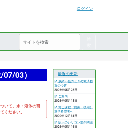
ログイン
サ
詳
検
イ
細
索
ト
検
を
索
検
索
07/03）
最近の更新
成績不振のときの救済措
置の今昔
2026年05月25日
ご案内
2026年05月13日
について、水・液体の研
博士課程（前期・後期）
見てください。
進学希望者へ
2020年12月31日
阪大のシリコン製剤問題
2026年05月16日