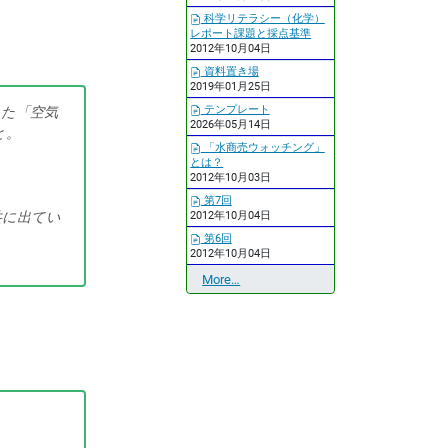
科学リテラシー（化学）
レポート課題と採点基準
2012年10月04日
資料置き場
2019年01月25日
テンプレート
した「空気
2026年05月14日
と。
「水商売ウォッチング」
とは？
2012年10月03日
第7回
共に出てい
2012年10月04日
第6回
2012年10月04日
最
More…
近
の
更
新
-
。