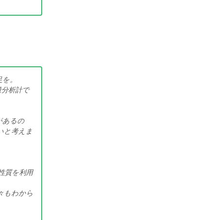
足を。
量分析計で
があるの
いと考えま
性質を利用
々もわから