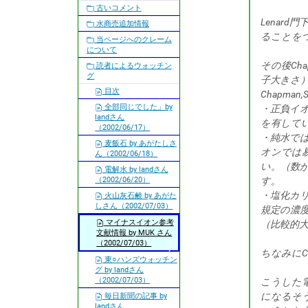
古いコメント
Lenar
水商売追加情報
ることをつ
当ページへのクレーム
について
その後Ch
読者によるウォッチン
グ
子大きさ
目次
Chapman,Sev
全部同じでした」by
・正負イ
landさん
を有して
（2002/06/17）
・純水では
麦飯石 by あがたしさ
オンでは易
ん（2002/06/18）
い。（数が
電解水 by landさん
（2002/06/20）
す。
・塩化カリ
火山灰石鹸 by あがた
しさん（2002/07/03）
規定の濃
マイナスイオン参考
（比較的
文献情報 by MUK さん
（2002/07/03）
ちなみにC
東○ハンズウォッチン
グ by landさん
（2002/07/03）
こうした
になるそ
毎日新聞の記事 by
landさん