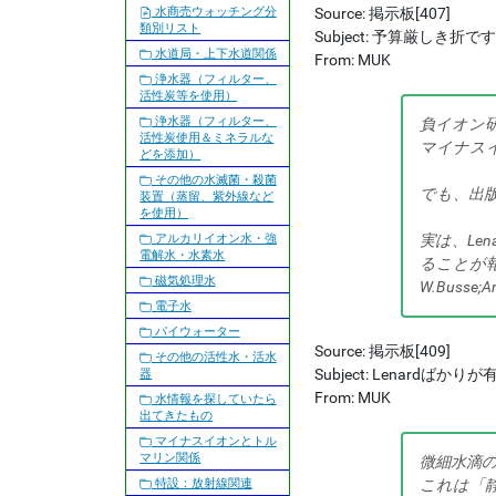
水商売ウォッチング分
Source: 掲示板[407]
類別リスト
Subject: 予算厳しき折で
水道局・上下水道関係
From: MUK
浄水器（フィルター、
活性炭等を使用）
浄水器（フィルター、
負イオン
活性炭使用＆ミネラルな
マイナス
どを添加）
その他の水滅菌・殺菌
でも、出
装置（蒸留、紫外線など
を使用）
アルカリイオン水・強
実は、Le
電解水・水素水
ることが
磁気処理水
W.Busse;An
電子水
パイウォーター
Source: 掲示板[409]
その他の活性水・活水
Subject: Lenardばか
器
From: MUK
水情報を探していたら
出てきたもの
マイナスイオンとトル
マリン関係
微細水滴
特設：放射線関連
これは「