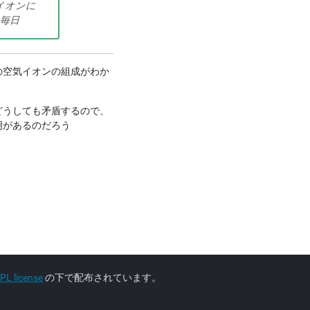
イオンに
毎日
の空気イオンの組成がわか
どうしても矛盾するので、
明があるのだろう
L license
の下で配布されています。