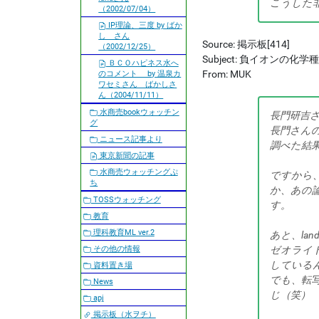
こうした
（2002/07/04）
IP理論、三度 by ばか
し さん
Source: 掲示板[414]
（2002/12/25）
Subject: 負イオンの化学
ＢＣＯハピネス水へ
From: MUK
のコメント by 温泉カ
ワセミさん ばかしさ
ん（2004/11/11）
水商売bookウォッチン
長門研吉
グ
長門さん
ニュース記事より
調べた結
東京新聞の記事
水商売ウォッチングぷ
ですから
ち
か、あの
TOSSウォッチング
す。
教育
理科教育ML ver.2
あと、la
その他の情報
ゼオライ
している
資料置き場
でも、転
News
じ（笑）
apj
掲示板（水ヲチ）