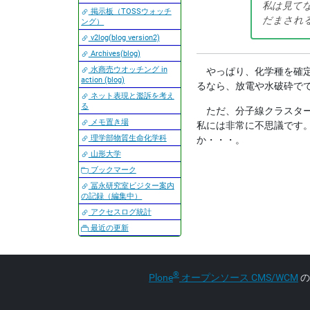
私は見て
掲示板（TOSSウォッチ
だまされ
ング）
v2log(blog version2)
Archives(blog)
水商売ウオッチング in
やっぱり、化学種を確定
action (blog)
るなら、放電や水破砕で
ネット表現と濫訴を考え
る
ただ、分子線クラスター
メモ置き場
私には非常に不思議です
理学部物質生命化学科
か・・・。
山形大学
ブックマーク
冨永研究室ビジター案内
の記録（編集中）
アクセスログ統計
最近の更新
®
Plone
オープンソース CMS/WCM
の