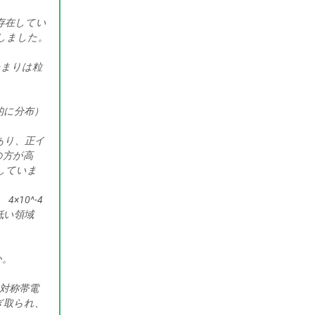
も存在してい
しました。
つまりは粒
的に分布）
があり、正イ
の方が高
していま
10^-4
低い領域
か。
対称帯電
ぎ取られ、