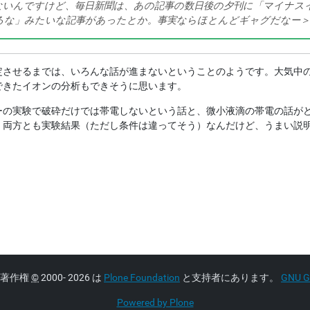
ないんですけど、毎日新聞は、あの記事の数日後の夕刊に「マイナス
るな」みたいな記事があったとか。事実ならほとんどギャグだなー＞
させるまでは、いろんな話が進まないということのようです。大気中
できたイオンの分析もできそうに思います。
の実験で破砕だけでは帯電しないという話と、微小液滴の帯電の話が
。両方とも実験結果（ただし条件は違ってそう）なんだけど、うまい説
著作権
©
2000- 2026 は
Plone Foundation
と支持者にあります。
GNU GP
Powered by Plone