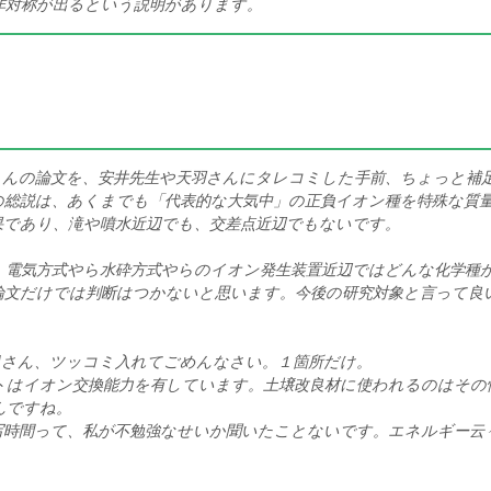
非対称が出るという説明があります。
種
さんの論文を、安井先生や天羽さんにタレコミした手前、ちょっと補
の総説は、あくまでも「代表的な大気中」の正負イオン種を特殊な質
果であり、滝や噴水近辺でも、交差点近辺でもないです。
、電気方式やら水砕方式やらのイオン発生装置近辺ではどんな化学種
論文だけでは判断はつかないと思います。今後の研究対象と言って良
ndさん、ツッコミ入れてごめんなさい。１箇所だけ。
トはイオン交換能力を有しています。土壌改良材に使われるのはその
んですね。
写時間って、私が不勉強なせいか聞いたことないです。エネルギー云