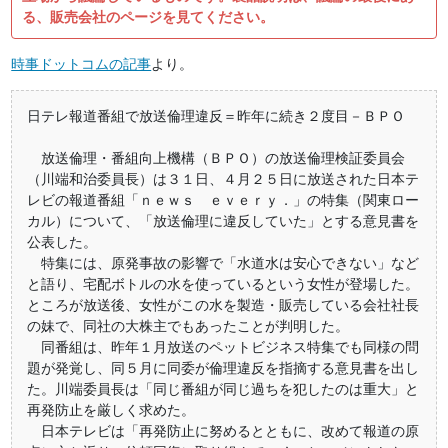
る、販売会社のページを見てください。
時事ドットコムの記事
より。
日テレ報道番組で放送倫理違反＝昨年に続き２度目－ＢＰＯ
放送倫理・番組向上機構（ＢＰＯ）の放送倫理検証委員会
（川端和治委員長）は３１日、４月２５日に放送された日本テ
レビの報道番組「ｎｅｗｓ ｅｖｅｒｙ．」の特集（関東ロー
カル）について、「放送倫理に違反していた」とする意見書を
公表した。
特集には、原発事故の影響で「水道水は安心できない」など
と語り、宅配ボトルの水を使っているという女性が登場した。
ところが放送後、女性がこの水を製造・販売している会社社長
の妹で、同社の大株主でもあったことが判明した。
同番組は、昨年１月放送のペットビジネス特集でも同様の問
題が発覚し、同５月に同委が倫理違反を指摘する意見書を出し
た。川端委員長は「同じ番組が同じ過ちを犯したのは重大」と
再発防止を厳しく求めた。
日本テレビは「再発防止に努めるとともに、改めて報道の原