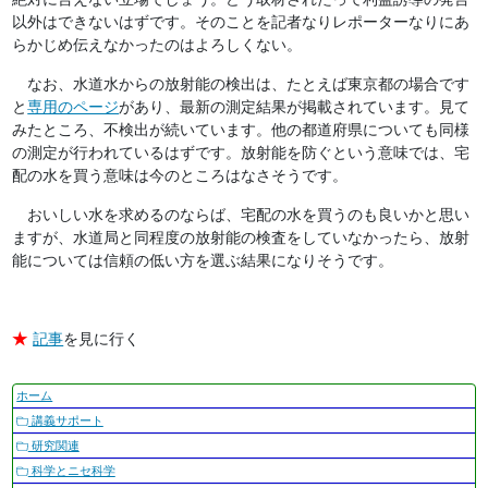
以外はできないはずです。そのことを記者なりレポーターなりにあ
らかじめ伝えなかったのはよろしくない。
なお、水道水からの放射能の検出は、たとえば東京都の場合です
と
専用のページ
があり、最新の測定結果が掲載されています。見て
みたところ、不検出が続いています。他の都道府県についても同様
の測定が行われているはずです。放射能を防ぐという意味では、宅
配の水を買う意味は今のところはなさそうです。
おいしい水を求めるのならば、宅配の水を買うのも良いかと思い
ますが、水道局と同程度の放射能の検査をしていなかったら、放射
能については信頼の低い方を選ぶ結果になりそうです。
★
記事
を見に行く
ナ
ホーム
ビ
講義サポート
ゲ
研究関連
ー
科学とニセ科学
シ