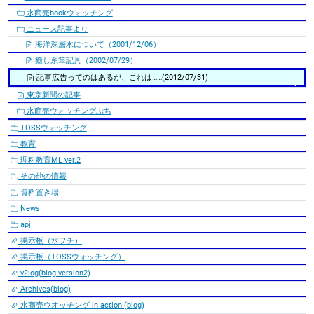
水商売bookウォッチング
ニュース記事より
海洋深層水について（2001/12/06）
癒し系筆記具（2002/07/29）
記事広告ってのはあるが、これは……(2012/07/31)
東京新聞の記事
水商売ウォッチングぷち
TOSSウォッチング
教育
理科教育ML ver.2
その他の情報
資料置き場
News
apj
掲示板（水ヲチ）
掲示板（TOSSウォッチング）
v2log(blog version2)
Archives(blog)
水商売ウオッチング in action (blog)