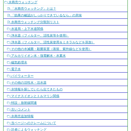
水商売ウォッチング
ョ
「水商売ウォッチング」とは？
ン
「効果の確認がしっかりできているなら」の意味
水商売ウォッチング分類別リスト
水道局・上下水道関係
浄水器（フィルター、活性炭等を使用）
浄水器（フィルター、活性炭使用＆ミネラルなどを添加）
その他の水滅菌・殺菌装置（蒸留、紫外線などを使用）
アルカリイオン水・強電解水・水素水
磁気処理水
電子水
パイウォーター
その他の活性水・活水器
水情報を探していたら出てきたもの
マイナスイオンとトルマリン関係
特設：放射線関連
古いコメント
水商売追加情報
当ページへのクレームについて
読者によるウォッチング