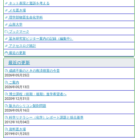
ネット表現と濫訴を考える
メモ置き場
理学部物質生命化学科
山形大学
ブックマーク
冨永研究室ビジター案内の記録（編集中）
アクセスログ統計
最近の更新
最近の更新
成績不振のときの救済措置の今昔
2026年05月25日
ご案内
2026年05月13日
博士課程（前期・後期）進学希望者へ
2020年12月31日
阪大のシリコン製剤問題
2026年05月16日
科学リテラシー（化学）レポート課題と採点基準
2012年10月04日
資料置き場
2019年01月25日