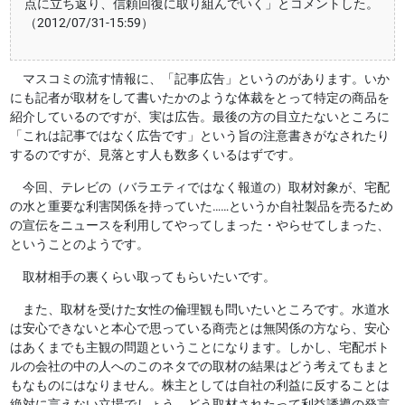
点に立ち返り、信頼回復に取り組んでいく」とコメントした。
（2012/07/31-15:59）
マスコミの流す情報に、「記事広告」というのがあります。いか
にも記者が取材をして書いたかのような体裁をとって特定の商品を
紹介しているのですが、実は広告。最後の方の目立たないところに
「これは記事ではなく広告です」という旨の注意書きがなされたり
するのですが、見落とす人も数多くいるはずです。
今回、テレビの（バラエティではなく報道の）取材対象が、宅配
の水と重要な利害関係を持っていた……というか自社製品を売るため
の宣伝をニュースを利用してやってしまった・やらせてしまった、
ということのようです。
取材相手の裏くらい取ってもらいたいです。
また、取材を受けた女性の倫理観も問いたいところです。水道水
は安心できないと本心で思っている商売とは無関係の方なら、安心
はあくまでも主観の問題ということになります。しかし、宅配ボト
ルの会社の中の人へのこのネタでの取材の結果はどう考えてもまと
もなものにはなりません。株主としては自社の利益に反することは
絶対に言えない立場でしょう。どう取材されたって利益誘導の発言