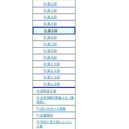
第１回
第２回
第３回
第４回
第５回
第６回
第７回
第８回
第９回
第１０回
第１１回
第１２回
第１３回
材料置き場
化学実験V実施メモ（教
員用）
古いサポート情報
読書案内
学生に見て欲しいリン
ク集