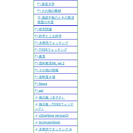
放送大学
その他の教材
成績不振のときの救済
措置の今昔
研究関連
科学とニセ科学
水商売ウォッチング
TOSSウォッチング
教育
理科教育ML ver.2
その他の情報
資料置き場
News
apj
掲示板（水ヲチ）
掲示板（TOSSウォッチ
ング）
v2log(blog version2)
Archives(blog)
水商売ウオッチング in