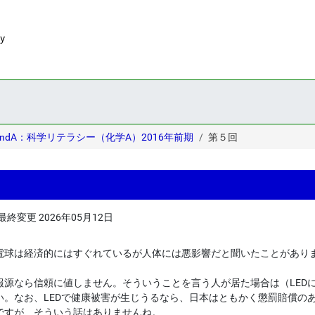
andA：科学リテラシー（化学A）2016年前期
第５回
最終変更
2026年05月12日
電球は経済的にはすぐれているが人体には悪影響だと聞いたことがあり
報源なら信頼に値しません。そういうことを言う人が居た場合は（LED
い。なお、LEDで健康被害が生じうるなら、日本はともかく懲罰賠償の
ですが、そういう話はありませんね。