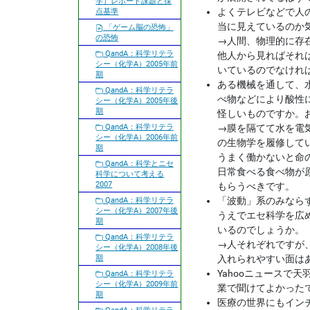
学）レポート課題と採
よくテレビなどで人
点基準
当に見えているのか
「ゲーム脳の恐怖」
の恐怖
→
人間、物理的に存
QandA：科学リテラ
他人から見ればそれ
シー（化学A）2005年前
いているのでなけれ
期
ある機械を通して、
QandA：科学リテラ
べ物などにより酸性
シー（化学A）2005年後
期
怪しいものですか。
QandA：科学リテラ
→
膜を隔てて水を電
シー（化学A）2006年前
の生物学を履修して
期
うまく働かないと命
QandA：科学とニセ
日常食べる食べ物が
科学について考える
2007
もらうべきです。
「波動」系のみなら
QandA：科学リテラ
シー（化学A）2007年後
うえでエセ科学を広
期
いるのでしょうか。
QandA：科学リテラ
→
人それぞれですが
シー（化学A）2008年後
期
入れられやすい面は
Yahooニュース
QandA：科学リテラ
シー（化学A）2009年前
業で聞けてよかった
期
医療の世界にもイン