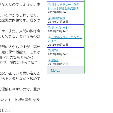
キな人なのでしょうか。本
科学リテラシー（化学）
レポート課題と採点基準
2012年10月04日
ているのかもしれません。
資料置き場
の認識の問題です。嘘をつ
2019年01月25日
テンプレート
すか。また、人間の体は食
2026年05月14日
たりできる、というものは
「水商売ウォッチング」
とは？
2012年10月03日
学部の人からですが、高校
第7回
一定に保つ機能で、これが
2012年10月04日
食べたのならともかく、
第6回
ので、病院に行って診て
2012年10月04日
最
More…
の説が正しいと思い込んだ
近
があると知りながら広めて
の
更
で理解しやすいので、受け
新
-
思います。同様の説明を授
ました。