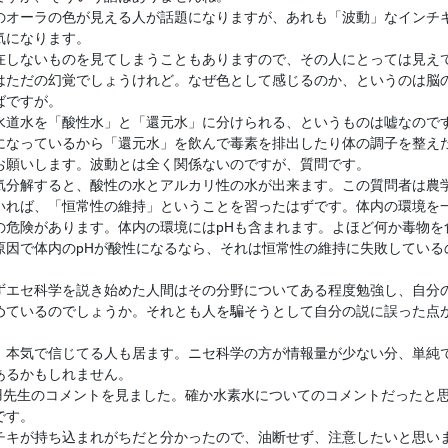
のオーラの色が見える人が話題になりますが、あれも「波動」なインチ
気になります。
在しないものを見てしまうこともありますので、その人にとっては見え
はただの幻覚でしょうけれど。なぜ色として感じるのか、というのは脳
ばですが。
水道水を「酸性水」と「還元水」に分けられる、というものは嘘なので
になっているから「還元水」を飲んで毒素を排出したり体の調子を整え
お願いします。波動とは全く関係ないのですが、質問です。
気分解すると、酸性の水とアルカリ性の水が出来ます。この質問者は農
いれば、「恒常性の維持」ということを習ったはずです。体内の環境を
の危険があります。体内の環境にはpHも含まれます。よほど何か毒物を
原因で体内のpHが酸性になるなら、それは恒常性の維持に失敗している
ずエセ科学を説き始めた人間はその分野についてある程度勉強し、自分
めているのでしょうか。それとも人を騙そうとして自分の説に誤った点
、本気で信じてる人も居ます。ニセ科学の方が情報量が少ない分、単純
あるかもしれません。
で天羽先生のコメントを見ました。確か水素水についてのコメントだったと
です。
チキが持ち込まれがちだと分かったので、油断せず、注意したいと思い