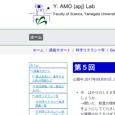
ホーム
ホーム
講義サポート
科学リテラシー等
Q
ナ
ホーム
第５回
ビ
講義サポート
ゲ
新入生向け・進学する
公開中
2017年05月01日
,
ー
人向け情報など
シ
担当講義一覧（最近の
もの）
ョ
今、はやりのＬＥＤ
科学リテラシー等
ン
しょうか。
科学リテラシー参考
→
聞いた、程度の情
図書一覧
すようにしてくださ
科学リテラシー（化
が展開されてるはず