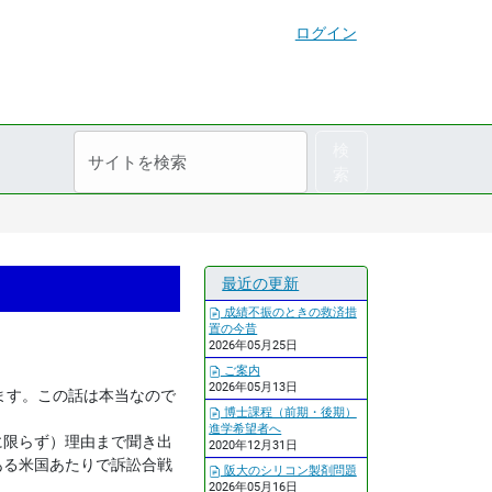
ログイン
サ
詳
検
イ
細
索
ト
検
を
索
検
索
最近の更新
成績不振のときの救済措
置の今昔
2026年05月25日
ご案内
2026年05月13日
ます。この話は本当なので
博士課程（前期・後期）
進学希望者へ
に限らず）理由まで聞き出
2020年12月31日
ある米国あたりで訴訟合戦
阪大のシリコン製剤問題
2026年05月16日