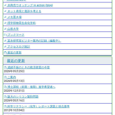
水商売ウオッチング in action (blog)
ネット表現と濫訴を考える
メモ置き場
理学部物質生命化学科
山形大学
ブックマーク
冨永研究室ビジター案内の記録（編集中）
アクセスログ統計
最近の更新
最近の更新
成績不振のときの救済措置の今昔
2026年05月25日
ご案内
2026年05月13日
博士課程（前期・後期）進学希望者へ
2020年12月31日
阪大のシリコン製剤問題
2026年05月16日
科学リテラシー（化学）レポート課題と採点基準
2012年10月04日