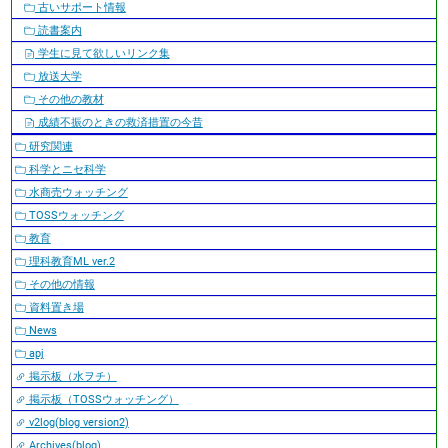
古いサポート情報
読書案内
学生に見て欲しいリンク集
放送大学
その他の教材
成績不振のときの救済措置の今昔
研究関連
科学とニセ科学
水商売ウォッチング
TOSSウォッチング
教育
理科教育ML ver.2
その他の情報
資料置き場
News
apj
掲示板（水ヲチ）
掲示板（TOSSウォッチング）
v2log(blog version2)
Archives(blog)