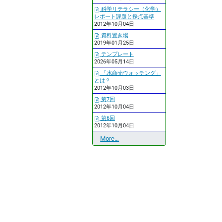
科学リテラシー（化学）
レポート課題と採点基準
2012年10月04日
資料置き場
2019年01月25日
テンプレート
2026年05月14日
「水商売ウォッチング」
とは？
2012年10月03日
第7回
2012年10月04日
第6回
2012年10月04日
最
More…
近
の
更
新
-