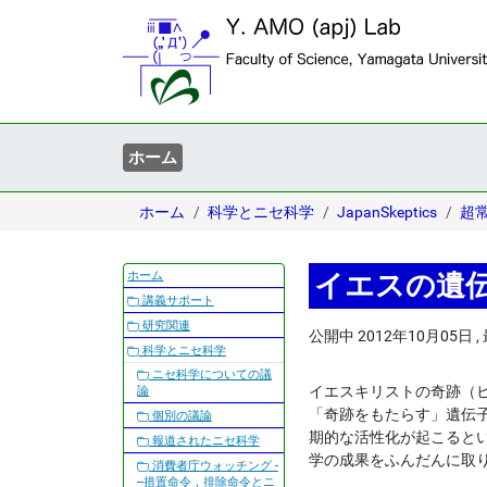
ホーム
ホーム
科学とニセ科学
JapanSkeptics
超
ナ
ホーム
イエスの遺
ビ
講義サポート
ゲ
研究関連
公開中
2012年10月05日
,
ー
科学とニセ科学
シ
ニセ科学についての議
ョ
イエスキリストの奇跡（
論
ン
「奇跡をもたらす」遺伝
個別の議論
期的な活性化が起こると
報道されたニセ科学
学の成果をふんだんに取
消費者庁ウォッチング -
--措置命令，排除命令とニ