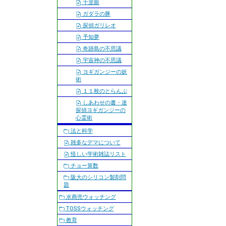
千里眼
ガダラの豚
探偵ガリレオ
予知夢
奇跡島の不思議
宇宙神の不思議
ヨギガンジーの妖
術
１１枚のとらんぷ
しあわせの書・迷
探偵ヨギガンジーの
心霊術
法と科学
雑多なデマについて
怪しい学術雑誌リスト
チョー算数
阪大のシリコン製剤問
題
水商売ウォッチング
TOSSウォッチング
教育