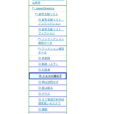
セ科学
JapanSkeptics
超常文献リスト
超常文献リスト
ノンフィクション
超常文献リスト
フィクション
ノンフィクション
個別データ
フィクション個別
データ
奇術師
航路（上下）
幻視者
イエスの遺伝子
神は沈黙せず
龍は眠る
デウス
ＳＴ警視庁科学特
捜班黒いモスクワ
催眠