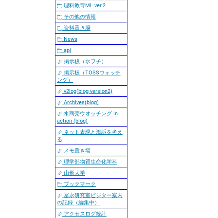
理科教育ML ver.2
その他の情報
資料置き場
News
apj
掲示板（水ヲチ）
掲示板（TOSSウォッチ
ング）
v2log(blog version2)
Archives(blog)
水商売ウオッチング in
action (blog)
ネット表現と濫訴を考え
る
メモ置き場
理学部物質生命化学科
山形大学
ブックマーク
冨永研究室ビジター案内
の記録（編集中）
アクセスログ統計