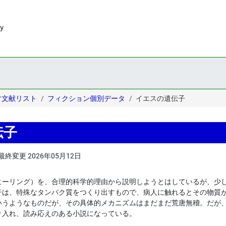
常文献リスト
フィクション個別データ
イエスの遺伝子
伝子
最終変更
2026年05月12日
ヒーリング）を、合理的科学的理由から説明しようとはしているが、少
子は、特殊なタンパク質をつくり出すもので、病人に触れるとその物質
いうようなものだが、その具体的メカニズムはまだまだ荒唐無稽。だが
り入れ、読み応えのある小説になっている。