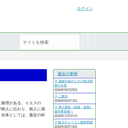
ログイン
サ
詳
検
イ
細
索
ト
検
を
索
検
索
最近の更新
成績不振のときの救済措
置の今昔
2026年05月25日
ご案内
2026年05月13日
し無理がある。イエスの
博士課程（前期・後期）
が病人に伝わり、病人に画
進学希望者へ
、全体としては、最近の科
2020年12月31日
阪大のシリコン製剤問題
2026年05月16日