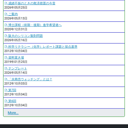
成績不振のときの救済措置の今昔
2026年05月25日
ご案内
2026年05月13日
博士課程（前期・後期）進学希望者へ
2020年12月31日
阪大のシリコン製剤問題
2026年05月16日
科学リテラシー（化学）レポート課題と採点基準
2012年10月04日
資料置き場
2019年01月25日
テンプレート
2026年05月14日
「水商売ウォッチング」とは？
2012年10月03日
第7回
2012年10月04日
第6回
2012年10月04日
最
More…
近
の