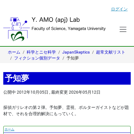
ログイン
ホーム
科学とニセ科学
JapanSkeptics
超常文献リスト
フィクション個別データ
予知夢
予知夢
公開中
2012年10月05日
,
最終変更
2026年05月12日
探偵ガリレオの第２弾。予知夢、霊視、ポルターガイストなどが題
材で、それを合理的解決にもっていく。
ナ
ホーム