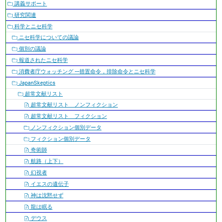
ビ
講義サポート
ゲ
研究関連
ー
科学とニセ科学
シ
ニセ科学についての議論
ョ
個別の議論
ン
報道されたニセ科学
消費者庁ウォッチング ---措置命令，排除命令とニセ科学
JapanSkeptics
超常文献リスト
超常文献リスト ノンフィクション
超常文献リスト フィクション
ノンフィクション個別データ
フィクション個別データ
奇術師
航路（上下）
幻視者
イエスの遺伝子
神は沈黙せず
龍は眠る
デウス