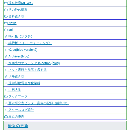
理科教育ML ver.2
その他の情報
資料置き場
News
apj
掲示板（水ヲチ）
掲示板（TOSSウォッチング）
v2log(blog version2)
Archives(blog)
水商売ウオッチング in action (blog)
ネット表現と濫訴を考える
メモ置き場
理学部物質生命化学科
山形大学
ブックマーク
冨永研究室ビジター案内の記録（編集中）
アクセスログ統計
最近の更新
最近の更新