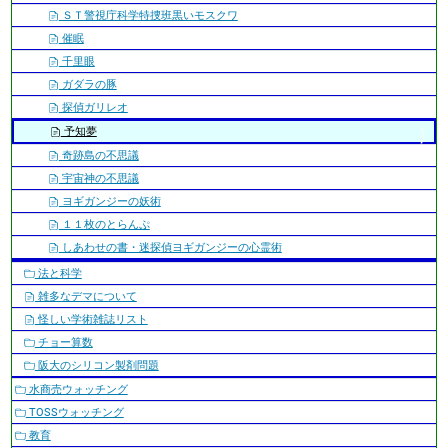
ＳＴ警視庁科学特捜班黒いモスクワ
催眠
千里眼
ガダラの豚
探偵ガリレオ
予知夢
奇跡島の不思議
宇宙神の不思議
ヨギガンジーの妖術
１１枚のとらんぷ
しあわせの書・迷探偵ヨギガンジーの心霊術
法と科学
雑多なデマについて
怪しい学術雑誌リスト
チョー算数
阪大のシリコン製剤問題
水商売ウォッチング
TOSSウォッチング
教育