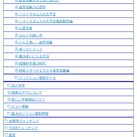
超常現象をなぜ信じるのか
超常現象の心理学
ノストラダムスの大予言
ノストラダムスの大予言最終解答編
心霊写真
カルトの祓い方
どんと来い、超常現象
神々のトリック
魔法使いになる方法
怪物科学者の時代
特命リサーチ２００Ｘ超常現象編
フィクション個別データ
法と科学
雑多なデマについて
怪しい学術雑誌リスト
チョー算数
阪大のシリコン製剤問題
水商売ウォッチング
TOSSウォッチング
教育