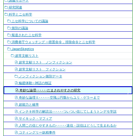
講義サポート
ゲ
研究関連
ー
科学とニセ科学
シ
ニセ科学についての議論
ョ
個別の議論
ン
報道されたニセ科学
消費者庁ウォッチング ---措置命令，排除命令とニセ科学
JapanSkeptics
超常文献リスト
超常文献リスト ノンフィクション
超常文献リスト フィクション
ノンフィクション個別データ
輪廻体験―神話の検証
奇妙な論理･･････だまされやすさの研究
奇妙な論理Ⅱ･･････空飛ぶ円盤からユリ・ゲラーまで
超能力と確率
インチキ科学の解読法･･････ついつい信じてしまうトンデモ学説
サイキック・マフィア
人間この信じやすきもの･･････迷信・誤信はどうして生まれるか
コティングリー妖精事件