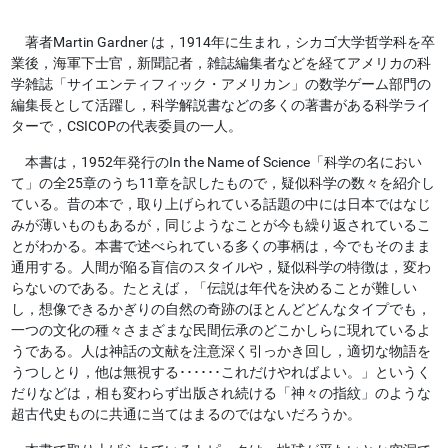
著者Martin Gardner は，1914年に生まれ，シカゴ大学哲学科を卒
業後，海軍下士官，新聞記者，雑誌編集者などを経てアメリカの科
学雑誌「サイエンティフィック・アメリカン」の数学ゲーム部門の
編集長として活躍し，科学解説書などの多くの著書がある科学ライ
ターで，CSICOPの代表委員の一人。
本書は，1952年発行のIn the Name of Science「科学の名におい
て」の全25章のうち11章を訳したもので，疑似科学の数々を紹介し
ている。昔の本で，取り上げられている話題の中には日本ではなじ
みが薄いものもあるが，同じようなことが今も繰り返されているこ
とがわかる。本書で述べられている多くの事柄は，今でもそのまま
通用する。人間が陥る盲信のスタイルや，疑似科学の特徴は，変わ
らないのである。たとえば，「伝説は年代を決めることが難しい
し，想像できるかぎりの自然の奇跡のほとんどどんなタイプでも，
一つの文化の種々さまざまな民間伝承のどこかしらに現れているよ
うである。人は神話の文献を注意深く引っかき回し，適切な物語を
うつしとり，他は無視する･･････これだけやればよい。」というく
だりなどは，相も変わらず出版され続ける「神々の指紋」のような
超古代史ものに共通に当てはまるのではないだろうか。