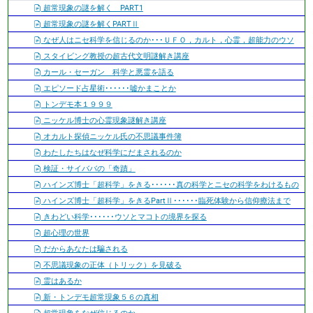
超常現象の謎を解く PART1
超常現象の謎を解くPARTⅡ
なぜ人はニセ科学を信じるのか･･･ＵＦＯ，カルト，心霊，超能力のウソ
スタイビング教授の超古代文明謎解き講座
カール・セーガン 科学と悪霊を語る
エピソード占星術･･････嘘かまことか
トンデモ本１９９９
ニッケル博士の心霊現象謎解き講座
オカルト探偵ニッケル氏の不思議事件簿
わたしたちはなぜ科学にだまされるのか
検証・サイババの「奇蹟」
ハインズ博士「超科学」をきる･･････真の科学とニセの科学をわけるもの
ハインズ博士「超科学」をきるPartⅡ･･････臨死体験から信仰療法まで
きわどい科学･･････ウソとマコトの境界を探る
超心理の世界
だからあなたは騙される
不思議現象の正体（トリック）を見破る
霊はあるか
新・トンデモ超常現象５６の真相