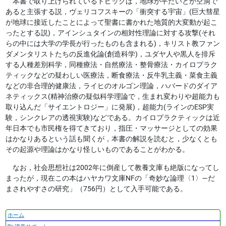
本書で取り上げられているトピックは，地球が平たいとか空洞で
あると主張する説，ヴェリコフスキーの「衝突する宇宙」(巨大彗星
が地球に接近したことによって聖書に書かれた地質的大変動が起こ
ったとする説)，アインシュタインの相対性理論に対する攻撃(それ
らの中には大学の学長が行ったものも含まれる)，キリスト教ファン
ダメンタリストたちの反進化論(創造科学)，ユダヤ人や黒人を排斥
する人種差別科学，同種療法・自然療法・整骨療法・カイロプラク
ティックなどの疑わしい医療法，断食療法・反牛乳主義・菜食主義
などの非合理的健康法，ライヒのオルゴン理論，ハバードのダイア
ネティックス(精神治療の疑似科学理論で，生まれ変わりや超能力も
取り込んだ「サイエントロジー」に発展)，超能力(ラインのESP実
験，シンクレアの透視実験)などである。カイロプラクティックは近
年日本でも市民権を得てきており，指圧・マッサージとしての効果
はかなりあるという話も聞くが，本書の解説を読むと，少なくとも
その起源や理論はかなり怪しいものであることがわかる。
なお，社会思想社は2002年に倒産して教養文庫も絶版になってし
まったが，現在この本はハヤカワ文庫NFの「奇妙な論理〈1〉―だ
まされやすさの研究」（756円）として入手可能である。
ナ
ホーム
ビ