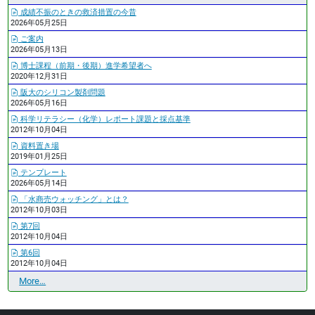
成績不振のときの救済措置の今昔
2026年05月25日
ご案内
2026年05月13日
博士課程（前期・後期）進学希望者へ
2020年12月31日
阪大のシリコン製剤問題
2026年05月16日
科学リテラシー（化学）レポート課題と採点基準
2012年10月04日
資料置き場
2019年01月25日
テンプレート
2026年05月14日
「水商売ウォッチング」とは？
2012年10月03日
第7回
2012年10月04日
第6回
2012年10月04日
最
More…
近
の