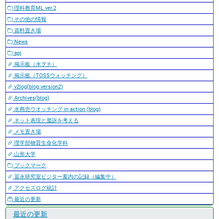
理科教育ML ver.2
その他の情報
資料置き場
News
apj
掲示板（水ヲチ）
掲示板（TOSSウォッチング）
v2log(blog version2)
Archives(blog)
水商売ウオッチング in action (blog)
ネット表現と濫訴を考える
メモ置き場
理学部物質生命化学科
山形大学
ブックマーク
冨永研究室ビジター案内の記録（編集中）
アクセスログ統計
最近の更新
最近の更新