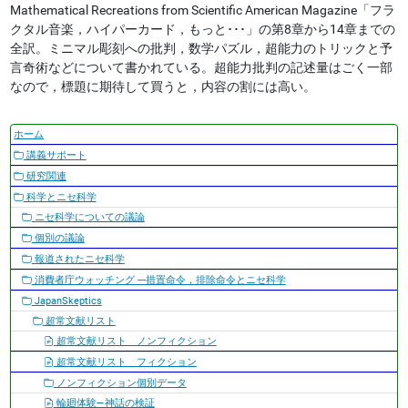
Mathematical Recreations from Scientific American Magazine「フラ
クタル音楽，ハイパーカード，もっと･･･」の第8章から14章までの
全訳。ミニマル彫刻への批判，数学パズル，超能力のトリックと予
言奇術などについて書かれている。超能力批判の記述量はごく一部
なので，標題に期待して買うと，内容の割には高い。
ナ
ホーム
ビ
講義サポート
ゲ
研究関連
ー
科学とニセ科学
シ
ニセ科学についての議論
ョ
個別の議論
ン
報道されたニセ科学
消費者庁ウォッチング ---措置命令，排除命令とニセ科学
JapanSkeptics
超常文献リスト
超常文献リスト ノンフィクション
超常文献リスト フィクション
ノンフィクション個別データ
輪廻体験―神話の検証