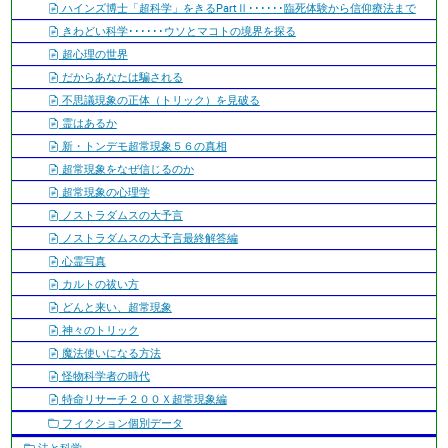
ハインズ博士「超科学」をきるPartⅡ･･････臨死体験から信仰療法まで
きわどい科学･･････ウソとマコトの境界を探る
超心理の世界
だからあなたは騙される
不思議現象の正体（トリック）を見破る
霊はあるか
新・トンデモ超常現象５６の真相
超常現象をなぜ信じるのか
超常現象の心理学
ノストラダムスの大予言
ノストラダムスの大予言最終解答編
心霊写真
カルトの祓い方
どんと来い、超常現象
神々のトリック
魔法使いになる方法
怪物科学者の時代
特命リサーチ２００Ｘ超常現象編
フィクション個別データ