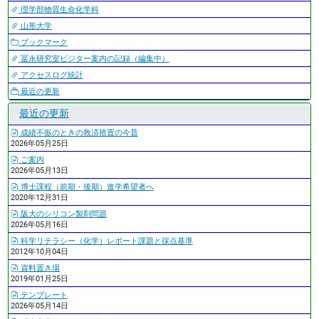
理学部物質生命化学科
山形大学
ブックマーク
冨永研究室ビジター案内の記録（編集中）
アクセスログ統計
最近の更新
最近の更新
成績不振のときの救済措置の今昔
2026年05月25日
ご案内
2026年05月13日
博士課程（前期・後期）進学希望者へ
2020年12月31日
阪大のシリコン製剤問題
2026年05月16日
科学リテラシー（化学）レポート課題と採点基準
2012年10月04日
資料置き場
2019年01月25日
テンプレート
2026年05月14日