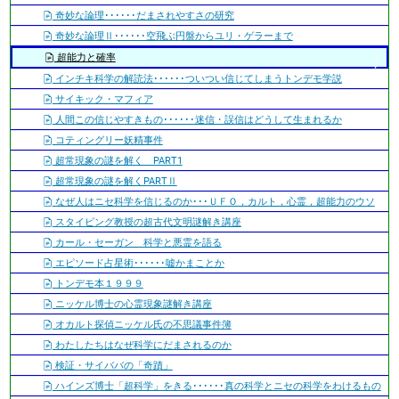
奇妙な論理･･････だまされやすさの研究
奇妙な論理Ⅱ･･････空飛ぶ円盤からユリ・ゲラーまで
超能力と確率
インチキ科学の解読法･･････ついつい信じてしまうトンデモ学説
サイキック・マフィア
人間この信じやすきもの･･････迷信・誤信はどうして生まれるか
コティングリー妖精事件
超常現象の謎を解く PART1
超常現象の謎を解くPARTⅡ
なぜ人はニセ科学を信じるのか･･･ＵＦＯ，カルト，心霊，超能力のウソ
スタイビング教授の超古代文明謎解き講座
カール・セーガン 科学と悪霊を語る
エピソード占星術･･････嘘かまことか
トンデモ本１９９９
ニッケル博士の心霊現象謎解き講座
オカルト探偵ニッケル氏の不思議事件簿
わたしたちはなぜ科学にだまされるのか
検証・サイババの「奇蹟」
ハインズ博士「超科学」をきる･･････真の科学とニセの科学をわけるもの