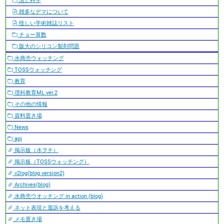
法と科学
雑多なデマについて
怪しい学術雑誌リスト
チョー算数
阪大のシリコン製剤問題
水商売ウォッチング
TOSSウォッチング
教育
理科教育ML ver.2
その他の情報
資料置き場
News
apj
掲示板（水ヲチ）
掲示板（TOSSウォッチング）
v2log(blog version2)
Archives(blog)
水商売ウオッチング in action (blog)
ネット表現と濫訴を考える
メモ置き場