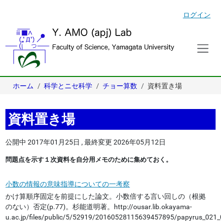
ログイン
ホーム
科学とニセ科学
チョー算数
資料置き場
資料置き場
公開中
2017年01月25日
,
最終変更
2026年05月12日
問題点を示す１次資料を自分用メモのために集めておく。
小数の情報の意味指導についての一考察
かけ算順序固定を前提にした論文。小数倍する言い回しの（根拠
のない）否定(p.77)。杉能道明著。http://ousar.lib.okayama-
u.ac.jp/files/public/5/52919/20160528115639457895/papyrus_021_