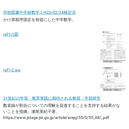
学校図書中学校数学１H23/02/24検定済
かけ算順序固定を前提にした中学数学。
ref1の図
ref1-2.jpg
21世紀の学習・教育実践に期待される教授・学習研究
数直線が割合についての理解を促進することを支持する結果がな
いことを指摘。瀬尾美紀子著。
https://www.jstage.jst.go.jp/article/arepj/55/0/55_68/_pdf