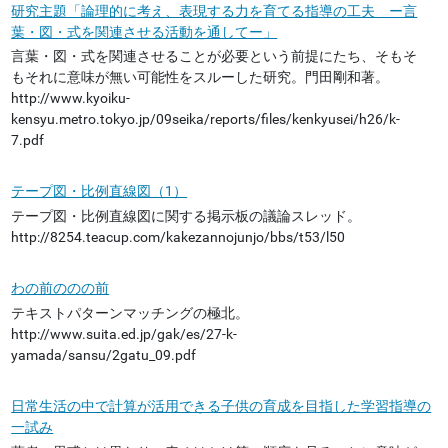
研究主題「論理的に考え、表現する力を育てる指導の工夫 ー言
葉・図・式を関連させる活動を通してー」
言葉・図・式を関連させることが必要という前提にたち、そもそ
もそれに意味が無い可能性をスルーした研究。門田剛和著。
http://www.kyoiku-
kensyu.metro.tokyo.jp/09seika/reports/files/kenkyusei/h26/k-
7.pdf
テープ図・比例直線図（1）
テープ図・比例直線図に関する掲示板の議論スレッド。
http://8254.teacup.com/kakezannojunjo/bbs/t53/l50
わの前ののの前
テキストパターンマッチングの極北。
http://www.suita.ed.jp/gak/es/27-k-
yamada/sansu/2gatu_09.pdf
日常生活の中で計算が活用できる子供の育成を目指した学習指導の
一試み