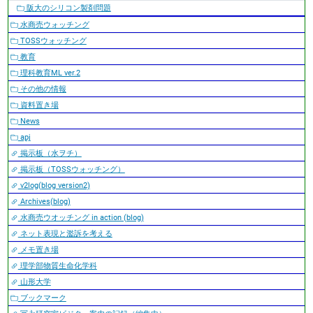
阪大のシリコン製剤問題
水商売ウォッチング
TOSSウォッチング
教育
理科教育ML ver.2
その他の情報
資料置き場
News
apj
掲示板（水ヲチ）
掲示板（TOSSウォッチング）
v2log(blog version2)
Archives(blog)
水商売ウオッチング in action (blog)
ネット表現と濫訴を考える
メモ置き場
理学部物質生命化学科
山形大学
ブックマーク