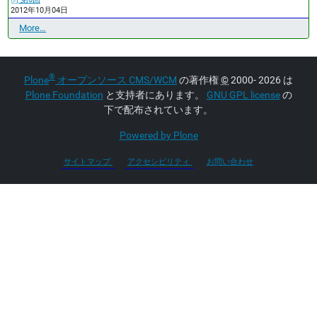
2012年10月04日
最
More…
近
の
更
®
Plone
オープンソース CMS/WCM
の著作権
©
2000- 2026 は
新
Plone Foundation
と支持者にあります。
GNU GPL license
の
-
下で配布されています。
Powered by Plone
サイトマップ
アクセシビリティ
お問い合わせ