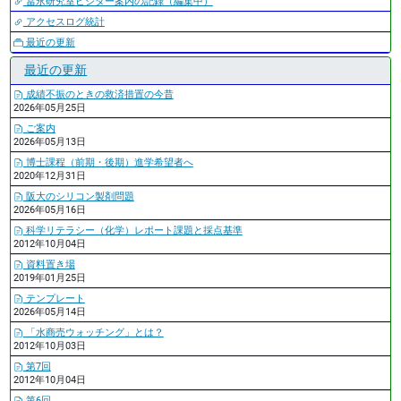
冨永研究室ビジター案内の記録（編集中）
アクセスログ統計
最近の更新
最近の更新
成績不振のときの救済措置の今昔
2026年05月25日
ご案内
2026年05月13日
博士課程（前期・後期）進学希望者へ
2020年12月31日
阪大のシリコン製剤問題
2026年05月16日
科学リテラシー（化学）レポート課題と採点基準
2012年10月04日
資料置き場
2019年01月25日
テンプレート
2026年05月14日
「水商売ウォッチング」とは？
2012年10月03日
第7回
2012年10月04日
第6回