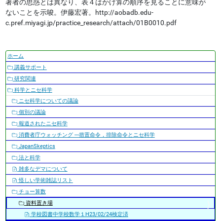
著者の思惑とは異なり、表４はかけ算の順序を見ることに意味が
ないことを示唆。伊藤宏著。http://aobadb.edu-
c.pref.miyagi.jp/practice_research/attach/01B0010.pdf
ナ
ホーム
ビ
講義サポート
ゲ
研究関連
ー
科学とニセ科学
シ
ニセ科学についての議論
ョ
個別の議論
ン
報道されたニセ科学
消費者庁ウォッチング ---措置命令，排除命令とニセ科学
JapanSkeptics
法と科学
雑多なデマについて
怪しい学術雑誌リスト
チョー算数
資料置き場
学校図書中学校数学１H23/02/24検定済