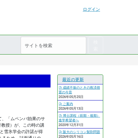
ログイン
サ
詳
検
イ
細
索
ト
検
を
索
検
索
最近の更新
成績不振のときの救済措
置の今昔
2026年05月25日
ご案内
2026年05月13日
博士課程（前期・後期）
て、「ムペンバ効果のサ
進学希望者へ
誉教授）が、この時の講
2020年12月31日
先生と雪氷学会の許諾が得
阪大のシリコン製剤問題
2026年05月16日