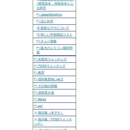
--措置命令，排除命令とニ
セ科学
JapanSkeptics
法と科学
雑多なデマについて
怪しい学術雑誌リスト
チョー算数
阪大のシリコン製剤問
題
水商売ウォッチング
TOSSウォッチング
教育
理科教育ML ver.2
その他の情報
資料置き場
News
apj
掲示板（水ヲチ）
掲示板（TOSSウォッチ
ング）