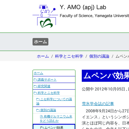
ホーム
ホーム
科学とニセ科学
個別の議論
ムペン
ナ
ホーム
ムペンバ効
ビ
講義サポート
ゲ
研究関連
公開中
2012年10月05日
,
ー
科学とニセ科学
シ
ニセ科学についての議
ョ
雪氷学会誌の記事
論
ン
個別の議論
2008年9月24日から
イエンス」というシンポ
有機ゲルマニウム水
をどう読むか
演とほぼ同じ内容を、日本雪
ムペンバ効果