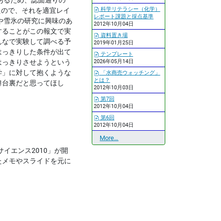
あるため、誌面通りの
科学リテラシー（化学）
たので、それを適宜レイ
レポート課題と採点基準
や雪氷の研究に興味のあ
2012年10月04日
することがこの報文で実
資料置き場
んなで実験して調べる予
2019年01月25日
はっきりした条件が出て
テンプレート
はっきりさせようという
2026年05月14日
学」に対して抱くような
「水商売ウォッチング」
とは？
舞台裏だと思ってほし
2012年10月03日
第7回
2012年10月04日
第6回
2012年10月04日
最
More…
近
イエンス2010」が開
の
たメモやスライドを元に
更
新
-