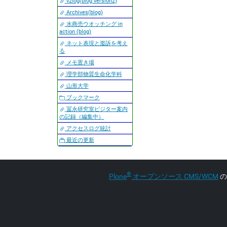
v2log(blog version2)
Archives(blog)
水商売ウオッチング in
action (blog)
ネット表現と濫訴を考え
る
メモ置き場
理学部物質生命化学科
山形大学
ブックマーク
冨永研究室ビジター案内
の記録（編集中）
アクセスログ統計
最近の更新
®
Plone
オープンソース CMS/WCM
の