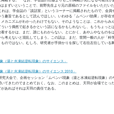
に掲載する。 なお、学会誌の出版よりもこの掲載が先になる可能性が
るのはまずいということで、前野先生より元の原稿のファイルをいただい
：これは、学会誌の「談話室」というコーナーに掲載されたもので、会員
いう趣旨であるとして読んでほしい。いわゆる「ムペンバ効果」が存在
、メカニズムがわかったわけでもない。そのようなことは、これからみ
どういう偶然で起きるかという話になるかもしれないし、もうちょっと
決着するかは、まだ、誰にもわからない。とにかく、あやふやなものを
から考えないと混乱してしまう。この話は、まだ、世間一般の人が「科
くものではない。むしろ、研究者が手掛かりを探して右往左往している
ペンバ現象（湯と水凍結逆転現象）のサイエンス」
ンバ現象（湯と水凍結逆転現象）のサイエンス 2010」
氷研究大会で、企画セッション「ムペンバ現象（湯と水凍結逆転現象）のサ
聞いてきたのでまとめておく。なお、このまとめは、天羽が会場でとっ
どがあればそれは天羽の責任である。