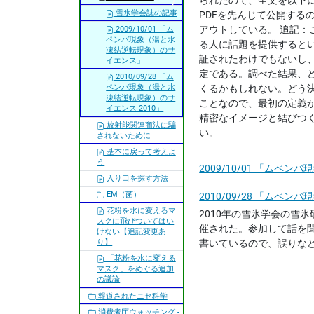
られたので、全文を以下
雪氷学会誌の記事
PDFを先んじて公開す
アウトしている。 追記
2009/10/01 「ム
ペンバ現象（湯と水
る人に話題を提供すると
凍結逆転現象）のサ
証されたわけでもないし
イエンス」
定である。調べた結果、
2010/09/28 「ム
くるかもしれない。どう
ペンバ現象（湯と水
凍結逆転現象）のサ
ことなので、最初の定義
イエンス 2010」
精密なイメージと結びつ
放射能関連商法に騙
い。
されないために
基本に戻って考えよ
う
2009/10/01 「ム
入り口を探す方法
EM（菌）
2010/09/28 「ムペ
花粉を水に変えるマ
2010年の雪氷学会の雪
スクに飛びついてはい
催された。参加して話を
けない【追記変更あ
書いているので、誤りな
り】
「花粉を水に変える
マスク」をめぐる追加
の議論
報道されたニセ科学
消費者庁ウォッチング -