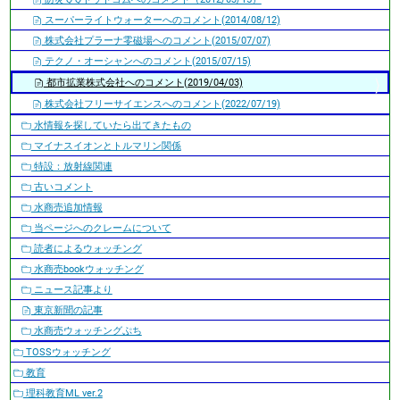
スーパーライトウォーターへのコメント(2014/08/12)
株式会社プラーナ零磁場へのコメント(2015/07/07)
テクノ・オーシャンへのコメント(2015/07/15)
都市拡業株式会社へのコメント(2019/04/03)
株式会社フリーサイエンスへのコメント(2022/07/19)
水情報を探していたら出てきたもの
マイナスイオンとトルマリン関係
特設：放射線関連
古いコメント
水商売追加情報
当ページへのクレームについて
読者によるウォッチング
水商売bookウォッチング
ニュース記事より
東京新聞の記事
水商売ウォッチングぷち
TOSSウォッチング
教育
理科教育ML ver.2