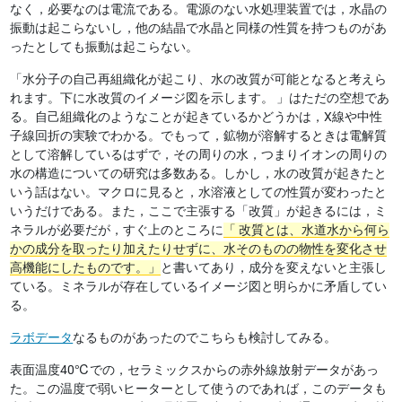
なく，必要なのは電流である。電源のない水処理装置では，水晶の
振動は起こらないし，他の結晶で水晶と同様の性質を持つものがあ
ったとしても振動は起こらない。
「水分子の自己再組織化が起こり、水の改質が可能となると考えら
れます。下に水改質のイメージ図を示します。 」はただの空想であ
る。自己組織化のようなことが起きているかどうかは，X線や中性
子線回折の実験でわかる。でもって，鉱物が溶解するときは電解質
として溶解しているはずで，その周りの水，つまりイオンの周りの
水の構造についての研究は多数ある。しかし，水の改質が起きたと
いう話はない。マクロに見ると，水溶液としての性質が変わったと
いうだけである。また，ここで主張する「改質」が起きるには，ミ
ネラルが必要だが，すぐ上のところに
改質とは、水道水から何ら
かの成分を取ったり加えたりせずに、水そのものの物性を変化させ
高機能にしたものです。
と書いてあり，成分を変えないと主張し
ている。ミネラルが存在しているイメージ図と明らかに矛盾してい
る。
ラボデータ
なるものがあったのでこちらも検討してみる。
表面温度40℃での，セラミックスからの赤外線放射データがあっ
た。この温度で弱いヒーターとして使うのであれば，このデータも