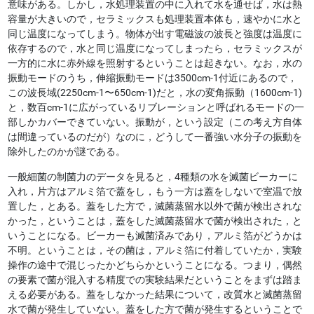
意味がある。しかし，水処理装置の中に入れて水を通せば，水は熱
容量が大きいので，セラミックスも処理装置本体も，速やかに水と
同じ温度になってしまう。物体が出す電磁波の波長と強度は温度に
依存するので，水と同じ温度になってしまったら，セラミックスが
一方的に水に赤外線を照射するということは起きない。なお，水の
振動モードのうち，伸縮振動モードは3500cm-1付近にあるので，
この波長域(2250cm-1〜650cm-1)だと，水の変角振動（1600cm-1)
と，数百cm-1に広がっているリブレーションと呼ばれるモードの一
部しかカバーできていない。振動が，という設定（この考え方自体
は間違っているのだが）なのに，どうして一番強い水分子の振動を
除外したのかが謎である。
一般細菌の制菌力のデータを見ると，4種類の水を滅菌ビーカーに
入れ，片方はアルミ箔で蓋をし，もう一方は蓋をしないで室温で放
置した，とある。蓋をした方で，滅菌蒸留水以外で菌が検出されな
かった，ということは，蓋をした滅菌蒸留水で菌が検出された，と
いうことになる。ビーカーも滅菌済みであり，アルミ箔がどうかは
不明。ということは，その菌は，アルミ箔に付着していたか，実験
操作の途中で混じったかどちらかということになる。つまり，偶然
の要素で菌が混入する精度での実験結果だということをまずは踏ま
える必要がある。蓋をしなかった結果について，改質水と滅菌蒸留
水で菌が発生していない。蓋をした方で菌が発生するということで