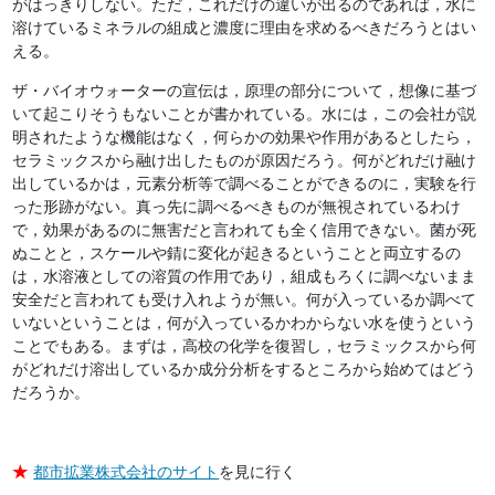
がはっきりしない。ただ，これだけの違いが出るのであれば，水に
溶けているミネラルの組成と濃度に理由を求めるべきだろうとはい
える。
ザ・バイオウォーターの宣伝は，原理の部分について，想像に基づ
いて起こりそうもないことが書かれている。水には，この会社が説
明されたような機能はなく，何らかの効果や作用があるとしたら，
セラミックスから融け出したものが原因だろう。何がどれだけ融け
出しているかは，元素分析等で調べることができるのに，実験を行
った形跡がない。真っ先に調べるべきものが無視されているわけ
で，効果があるのに無害だと言われても全く信用できない。菌が死
ぬことと，スケールや錆に変化が起きるということと両立するの
は，水溶液としての溶質の作用であり，組成もろくに調べないまま
安全だと言われても受け入れようが無い。何が入っているか調べて
いないということは，何が入っているかわからない水を使うという
ことでもある。まずは，高校の化学を復習し，セラミックスから何
がどれだけ溶出しているか成分分析をするところから始めてはどう
だろうか。
★
都市拡業株式会社のサイト
を見に行く