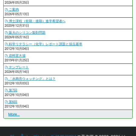
2026年05月25日
ご案内
2026年05月13日
博士課程（前期・後期）進学希望者へ
2020年12月31日
阪大のシリコン製剤問題
2026年05月16日
科学リテラシー（化学）レポート課題と採点基準
2012年10月04日
資料置き場
2019年01月25日
テンプレート
2026年05月14日
「水商売ウォッチング」とは？
2012年10月03日
第7回
2012年10月04日
第6回
2012年10月04日
最
More…
近
の
更
®