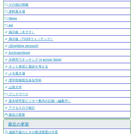
その他の情報
資料置き場
News
apj
掲示板（水ヲチ）
掲示板（TOSSウォッチング）
v2log(blog version2)
Archives(blog)
水商売ウオッチング in action (blog)
ネット表現と濫訴を考える
メモ置き場
理学部物質生命化学科
山形大学
ブックマーク
冨永研究室ビジター案内の記録（編集中）
アクセスログ統計
最近の更新
最近の更新
成績不振のときの救済措置の今昔