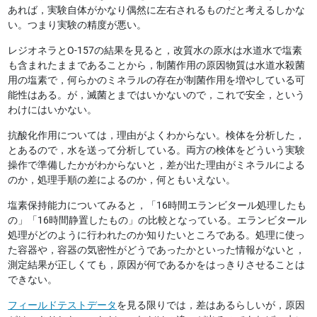
あれば，実験自体がかなり偶然に左右されるものだと考えるしかな
い。つまり実験の精度が悪い。
レジオネラとO-157の結果を見ると，改質水の原水は水道水で塩素
も含まれたままであることから，制菌作用の原因物質は水道水殺菌
用の塩素で，何らかのミネラルの存在が制菌作用を増やしている可
能性はある。が，滅菌とまではいかないので，これで安全，という
わけにはいかない。
抗酸化作用については，理由がよくわからない。検体を分析した，
とあるので，水を送って分析している。両方の検体をどういう実験
操作で準備したかがわからないと，差が出た理由がミネラルによる
のか，処理手順の差によるのか，何ともいえない。
塩素保持能力についてみると，「16時間エランビタール処理したも
の」「16時間静置したもの」の比較となっている。エランビタール
処理がどのように行われたのか知りたいところである。処理に使っ
た容器や，容器の気密性がどうであったかといった情報がないと，
測定結果が正しくても，原因が何であるかをはっきりさせることは
できない。
フィールドテストデータ
を見る限りでは，差はあるらしいが，原因