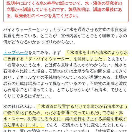
説明中に出てくる水の科学の話について、水・液体の研究者の
立場から議論しているものです。製品説明は、議論の最後にあ
る、販売会社のページを見てください。
バイオウォーターという，カラムに水を通過させる方式の水質改善
装置を売っている。ところが，宣伝内容がことごとく曖昧で，水の
何がどうなるのかさっぱりわからない。
トップページ
を見てみる。まず，
水道水を山の石清水のような水
に改質する「ザ・バイオウォーター」を開発しました
とあるが，
「石清水のような水」とは何を意味するのかがわからない。純水と
石清水を比較した場合，石清水の方は土壌や岩石の間を通ってきて
おり，ミネラルなどの不純物を含んでいるのが普通である。土壌や
岩石の組成は場所によって異なっているので，不純物の組成と濃度
も石清水ごとに違ってくる。とてもじゃないが「石清水」でひとく
くりにできるはずがない。
次の触れ込みは，
水道管に設置するだけで水道水が石清水のよう
に物性変化するため、ただ水を普通に使っているだけで赤錆・赤
水・スケール対策になるうえに、錆の進行を防止する黒錆を形成す
る効果もあります。
である。石清水のように変化したとしたら，
それは，薄い水溶液になったということであり，「物性変化」では