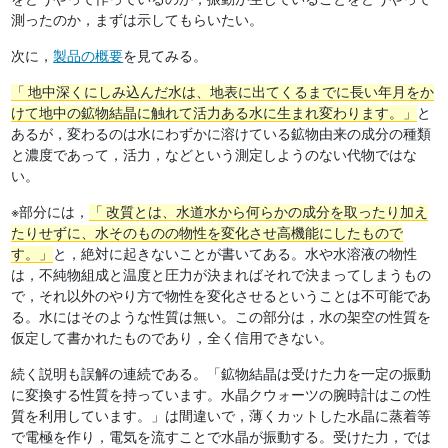
測ったのか，まずは示してもらいたい。
次に，
製品の概要
を見てみる。
地中深くにしみ込んだ水は、地表に出てくるまでに長い年月をか
けて地中の鉱物結晶に触れて活力ある水に生まれ変わります。
と
あるが，変わるのは水にわずかに溶けている鉱物由来の成分の種類
と濃度であって，活力，などという測定しようのない代物ではな
い。
※部分には，
改質とは、水道水から何らかの成分を取ったり加え
たりせずに、水そのものの物性を変化させ高機能にしたもので
す。
と，絶対に起きないことが書いてある。水や水溶液の物性
は，不純物組成と温度と圧力が決まればそれで決まってしまうもの
で，それ以外のやり方で物性を変化させるということは不可能であ
る。水にはそのような性質は無い。この部分は，水の架空の性質を
仮定して書かれたものであり，全く信用できない。
続く説明も誤解の連続である。「鉱物結晶は受けた力を一定の振動
に変換する性質を持っています。水晶クウォーツの腕時計はこの性
質を利用しています。」は間違いで，薄くカットした水晶に蒸着等
で電極を作り，電気を流すことで水晶が振動する。受けた力，では