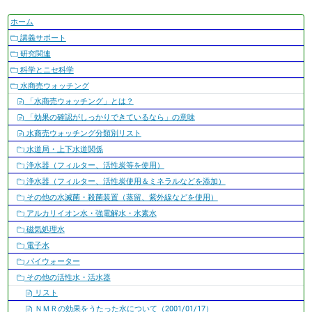
ナ
ホーム
ビ
講義サポート
ゲ
研究関連
ー
科学とニセ科学
シ
水商売ウォッチング
ョ
「水商売ウォッチング」とは？
ン
「効果の確認がしっかりできているなら」の意味
水商売ウォッチング分類別リスト
水道局・上下水道関係
浄水器（フィルター、活性炭等を使用）
浄水器（フィルター、活性炭使用＆ミネラルなどを添加）
その他の水滅菌・殺菌装置（蒸留、紫外線などを使用）
アルカリイオン水・強電解水・水素水
磁気処理水
電子水
パイウォーター
その他の活性水・活水器
リスト
ＮＭＲの効果をうたった水について（2001/01/17）