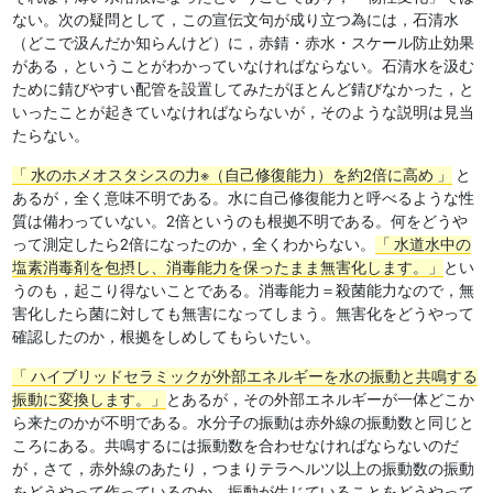
ない。次の疑問として，この宣伝文句が成り立つ為には，石清水
（どこで汲んだか知らんけど）に，赤錆・赤水・スケール防止効果
がある，ということがわかっていなければならない。石清水を汲む
ために錆びやすい配管を設置してみたがほとんど錆びなかった，と
いったことが起きていなければならないが，そのような説明は見当
たらない。
水のホメオスタシスの力※（自己修復能力）を約2倍に高め
と
あるが，全く意味不明である。水に自己修復能力と呼べるような性
質は備わっていない。2倍というのも根拠不明である。何をどうや
って測定したら2倍になったのか，全くわからない。
水道水中の
塩素消毒剤を包摂し、消毒能力を保ったまま無害化します。
とい
うのも，起こり得ないことである。消毒能力＝殺菌能力なので，無
害化したら菌に対しても無害になってしまう。無害化をどうやって
確認したのか，根拠をしめしてもらいたい。
ハイブリッドセラミックが外部エネルギーを水の振動と共鳴する
振動に変換します。
とあるが，その外部エネルギーが一体どこか
ら来たのかが不明である。水分子の振動は赤外線の振動数と同じと
ころにある。共鳴するには振動数を合わせなければならないのだ
が，さて，赤外線のあたり，つまりテラヘルツ以上の振動数の振動
をどうやって作っているのか，振動が生じていることをどうやって