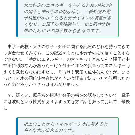
水に特定のエネルギーを与えると水の核の中
の陽子と中性子の係数が増し、一番外側の電
子軌道が小さくなると分子イオンの質量が多
くなり、Ｄ原子が直接関与し、第１同位体効
果のためにＨの原子数がきまるのです。
中学・高校・大学の原子・分子に関する記述のどれを持ってきて
つき合わせてみても、この記述をもとに水分子の絵を描くことすら
できない。「特定のエネルギー」の大きさってどんなん？陽子と中
性子に係数なんかあったっけ？分子イオンの質量ってエネルギー与
えても変わらないはずだし。ＤもＨも安定同位体なんですが。ひょ
っとして水の同位体存在比がどういう理由で決まったか説明したか
ったのだろうか？さっぱりわかりません。
で、延々と、原子核の構造と分子の構造の話をしておいて、電子
には波動という性質がありますってな方に話を振っておいて、最後
に
以上のことからエネルギーを水に与えると
色々な水が出来るのです。