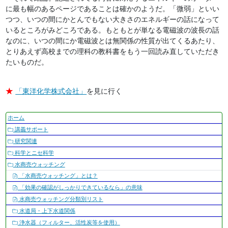
に最も幅のあるページであることは確かのようだ。「微弱」といい
つつ、いつの間にかとんでもない大きさのエネルギーの話になって
いるところがみどころである。もともとが単なる電磁波の波長の話
なのに、いつの間にか電磁波とは無関係の性質が出てくるあたり、
とりあえず高校までの理科の教科書をもう一回読み直していただき
たいものだ。
★
「東洋化学株式会社」
を見に行く
ナ
ホーム
ビ
講義サポート
ゲ
研究関連
ー
科学とニセ科学
シ
水商売ウォッチング
ョ
「水商売ウォッチング」とは？
ン
「効果の確認がしっかりできているなら」の意味
水商売ウォッチング分類別リスト
水道局・上下水道関係
浄水器（フィルター、活性炭等を使用）