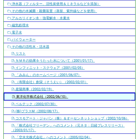
浄水器（フィルター、活性炭使用＆ミネラルなどを添加）
その他の水滅菌・殺菌装置（蒸留、紫外線などを使用）
アルカリイオン水・強電解水・水素水
磁気処理水
電子水
パイウォーター
その他の活性水・活水器
リスト
ＮＭＲの効果をうたった水について（2001/01/17）
インフィニット・スクウェア（2001/02/05）
「みみん」のホームページ（2001/06/07）
（有限会社）創栄（そうえい）（2002/02/01）
産陽商事（2002/02/19）
東洋化学株式会社（2002/06/10）
ベルテック（2002/07/30）
(株)プラスM（2002/08/17）
コスモアート・ジャパン（株）＆オーセンネットショップ（2002/10/06）
「株式会社フリーデン」へのコメント（元ネタ：日経プレスリリース）
（2003/01/17）
「空水光株式会社」へのコメント（2005/02/04）