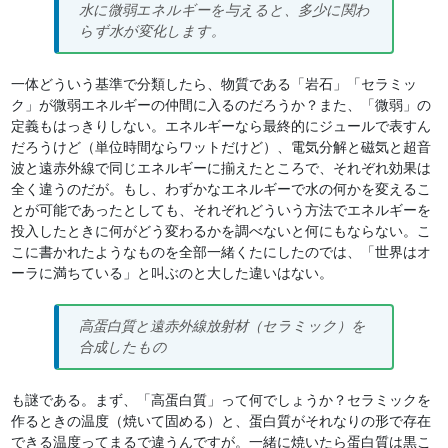
水に微弱エネルギーを与えると、多少に関わ
らず水が変化します。
一体どういう基準で分類したら、物質である「岩石」「セラミッ
ク」が微弱エネルギーの仲間に入るのだろうか？また、「微弱」の
定義もはっきりしない。エネルギーなら最終的にジュールで表すん
だろうけど（単位時間ならワットだけど）、電気分解と磁気と超音
波と遠赤外線で同じエネルギーに揃えたところで、それぞれ効果は
全く違うのだが。もし、わずかなエネルギーで水の何かを変えるこ
とが可能であったとしても、それぞれどういう方法でエネルギーを
投入したときに何がどう変わるかを調べないと何にもならない。こ
こに書かれたようなものを全部一緒くたにしたのでは、「世界はオ
ーラに満ちている」と叫ぶのと大した違いはない。
高蛋白質と遠赤外線放射材（セラミック）を
合成したもの
も謎である。まず、「高蛋白質」って何でしょうか？セラミックを
作るときの温度（焼いて固める）と、蛋白質がそれなりの形で存在
できる温度ってまるで違うんですが。一緒に焼いたら蛋白質は黒こ