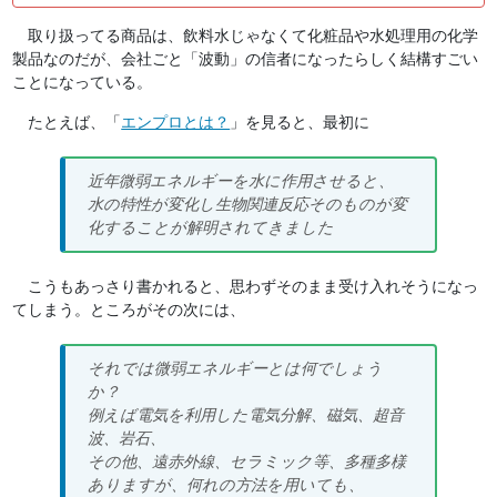
取り扱ってる商品は、飲料水じゃなくて化粧品や水処理用の化学
製品なのだが、会社ごと「波動」の信者になったらしく結構すごい
ことになっている。
たとえば、「
エンプロとは？
」を見ると、最初に
近年微弱エネルギーを水に作用させると、
水の特性が変化し生物関連反応そのものが変
化することが解明されてきました
こうもあっさり書かれると、思わずそのまま受け入れそうになっ
てしまう。ところがその次には、
それでは微弱エネルギーとは何でしょう
か？
例えば電気を利用した電気分解、磁気、超音
波、岩石、
その他、遠赤外線、セラミック等、多種多様
ありますが、何れの方法を用いても、