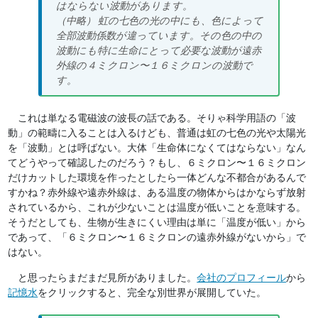
はならない波動があります。
（中略） 虹の七色の光の中にも、色によって
全部波動係数が違っています。その色の中の
波動にも特に生命にとって必要な波動が遠赤
外線の４ミクロン〜１６ミクロンの波動で
す。
これは単なる電磁波の波長の話である。そりゃ科学用語の「波
動」の範疇に入ることは入るけども、普通は虹の七色の光や太陽光
を「波動」とは呼ばない。大体「生命体になくてはならない」なん
てどうやって確認したのだろう？もし、６ミクロン〜１６ミクロン
だけカットした環境を作ったとしたら一体どんな不都合があるんで
すかね？赤外線や遠赤外線は、ある温度の物体からはかならず放射
されているから、これが少ないことは温度が低いことを意味する。
そうだとしても、生物が生きにくい理由は単に「温度が低い」から
であって、「６ミクロン〜１６ミクロンの遠赤外線がないから」で
はない。
と思ったらまだまだ見所がありました。
会社のプロフィール
から
記憶水
をクリックすると、完全な別世界が展開していた。