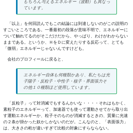
もちろん与えるエネルギー（波動）も異なっ
ています。
「以上」を何回読んでもこの結論には到達しないのがこの説明の
すごいところである。一番最初の段落が意味不明で、エネルギーに
ついて触れてるのがそこだけだから、やっぱり、わけがわからない
ままである。というか、ＨをＤに変えたりする反応って、とても
「微弱」エネルギーじゃないんですけども。
会社のプロフィールに戻ると、
エネルギー自体も何種類かあり、私たちは光
子陽子・反粒子・中性子・核子・界面張力そ
の他１０種類ほど使用しています。
「反粒子」って対消滅でもするんかいな・・・・それはもかく、
素粒子のエネルギーって、加速器でも使って運動させてから取り出
す運動エネルギーか、粒子そのものが消滅するときの、質量に光速
の２条が掛かった奴かしかないのだが。こんなのと、「表面張力」
は、大きさの桁が違いすぎて比較の対象にすらならない。