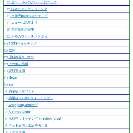
当ページへのクレームについて
読者によるウォッチング
水商売bookウォッチング
ニュース記事より
東京新聞の記事
水商売ウォッチングぷち
TOSSウォッチング
教育
理科教育ML ver.2
その他の情報
資料置き場
News
apj
掲示板（水ヲチ）
掲示板（TOSSウォッチング）
v2log(blog version2)
Archives(blog)
水商売ウオッチング in action (blog)
ネット表現と濫訴を考える
メモ置き場