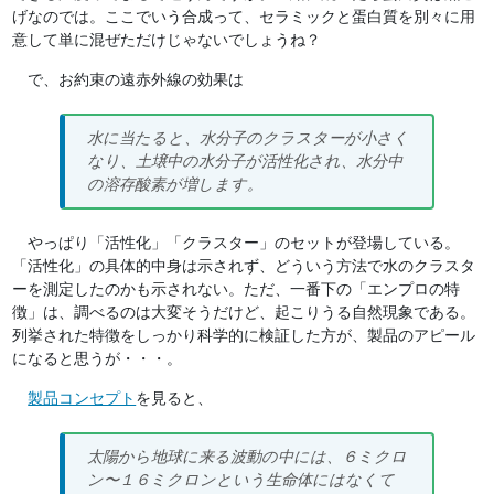
げなのでは。ここでいう合成って、セラミックと蛋白質を別々に用
意して単に混ぜただけじゃないでしょうね？
で、お約束の遠赤外線の効果は
水に当たると、水分子のクラスターが小さく
なり、土壌中の水分子が活性化され、水分中
の溶存酸素が増します。
やっぱり「活性化」「クラスター」のセットが登場している。
「活性化」の具体的中身は示されず、どういう方法で水のクラスタ
ーを測定したのかも示されない。ただ、一番下の「エンプロの特
徴」は、調べるのは大変そうだけど、起こりうる自然現象である。
列挙された特徴をしっかり科学的に検証した方が、製品のアピール
になると思うが・・・。
製品コンセプト
を見ると、
太陽から地球に来る波動の中には、６ミクロ
ン〜１６ミクロンという生命体にはなくて