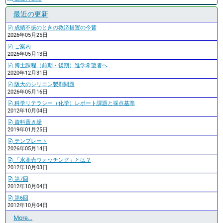
最近の更新
成績不振のときの救済措置の今昔
2026年05月25日
ご案内
2026年05月13日
博士課程（前期・後期）進学希望者へ
2020年12月31日
阪大のシリコン製剤問題
2026年05月16日
科学リテラシー（化学）レポート課題と採点基準
2012年10月04日
資料置き場
2019年01月25日
テンプレート
2026年05月14日
「水商売ウォッチング」とは？
2012年10月03日
第7回
2012年10月04日
第6回
2012年10月04日
最
More…