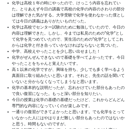
化学は高校１年の時にやったので、けっこう内容を忘れてい
た。とりあえず今日の講義で高校の化学の内容のさわりの部分
は理解できた気がする。大学受験で化学を使わなかった僕とし
ては今日の講義はありがたいものだった。
化学は高校でセンター試験のために勉強していたので、今日の
内容は理解できた。しかし、今までは私見のための”化学”とし
て化学を見つめていたので、実生活のための”化学”としてこれ
からは化学と付き合っていかなければならないと気づいた。
中学、高校えやったことを少し思い出せました！
化学がぜんぜんできないので基礎を学べてよかったです。今日
やったことをちゃんと覚えたいです。
高１以来の化学ですが、興味を持ち、少しでも多く学べるよう
真面目に取り組みたいと思います。それと、先生の話を聞いて
いないと分からなくなってしまうなと思います。
化学の基本的な説明だったが、忘れかけていた部分もあったの
で良い復習になった。もっと深い部分を知りたい。
今日の授業は化学の基礎の基礎だったけど、これからどんどん
専門的な内容になっていくのが楽しみです。
一通りの復習ができてよかったと思います。でも化学をとって
いなかった人にはやはりまだ難しい部分もあったのではないか
と思う。時間もないのですが。