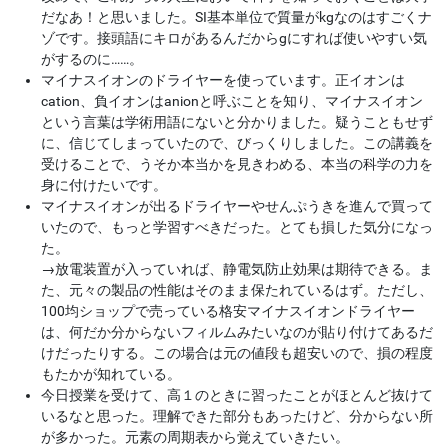
だなあ！と思いました。SI基本単位で質量がkgなのはすごくナ
ゾです。接頭語にキロがあるんだからgにすれば使いやすい気
がするのに……。
マイナスイオンのドライヤーを使っています。正イオンは
cation、負イオンはanionと呼ぶことを知り、マイナスイオン
という言葉は学術用語にないと分かりました。疑うこともせず
に、信じてしまっていたので、びっくりしました。この講義を
受けることで、うそか本当かを見きわめる、本当の科学の力を
身に付けたいです。
マイナスイオンが出るドライヤーやせんぷうきを進んで買って
いたので、もっと学習すべきだった。とても損した気分になっ
た。
→
放電装置が入っていれば、静電気防止効果は期待できる。ま
た、元々の製品の性能はそのまま保たれているはず。ただし、
100均ショップで売っている格安マイナスイオンドライヤー
は、何だか分からないフィルムみたいなのが貼り付けてあるだ
けだったりする。この場合は元の値段も超安いので、損の程度
もたかが知れている。
今日授業を受けて、高１のときに習ったことがほとんど抜けて
いるなと思った。理解できた部分もあったけど、分からない所
が多かった。元素の周期表から覚えていきたい。