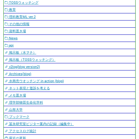
TOSSウォッチング
教育
理科教育ML ver.2
その他の情報
資料置き場
News
apj
掲示板（水ヲチ）
掲示板（TOSSウォッチング）
v2log(blog version2)
Archives(blog)
水商売ウオッチング in action (blog)
ネット表現と濫訴を考える
メモ置き場
理学部物質生命化学科
山形大学
ブックマーク
冨永研究室ビジター案内の記録（編集中）
アクセスログ統計
最近の更新