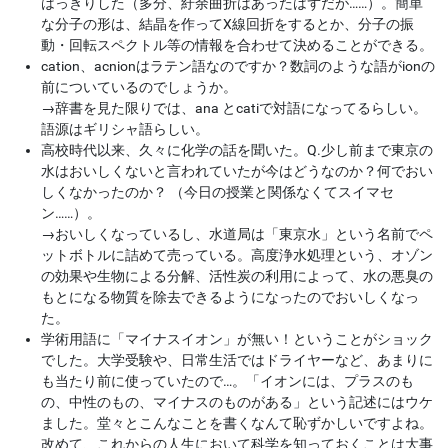
はっきりした（多分、紆余曲折はあったはずだが……）。簡単
な分子の形は、結晶を作ってX線回折をするとか、分子の振
動・回転スペクトル等の情報を合わせて決めることができる。
cation、acnionはラテン語なのですか？数詞のような語がionの
前についているのでしょうか。
→
辞書を見た限りでは、ana とcatiで対語になってるらしい。
語源はギリシャ語らしい。
高校時代以来、久々に化学の話を聞いた。Q.少し前まで東京の
水はおいしくないと言われていたが今はどうなのか？何でおい
しくなかったのか？ （今日の授業と関係なくてスイマセ
ン……）。
→
おいしくなっているし、水道局は「東京水」という名前でペ
ットボトルに詰めて売っている。高度浄水処理という、オゾン
の効果や生物による分解、活性炭の利用によって、水の悪臭の
もとになる物質を除去できるようになったのでおいしくなっ
た。
学術用語に「マイナスイオン」が無い！ということがショック
でした。大学受験や、日常生活ではドライヤーなど、あまりに
も当たり前に使っていたので…。「イオンには、プラスのも
の、中性のもの、マイナスのものがある」という記述にはウケ
ました。堂々とこんなことを書くなんて恥ずかしいですよね。
改めて、これからの人生において科学を知っておくことは大事