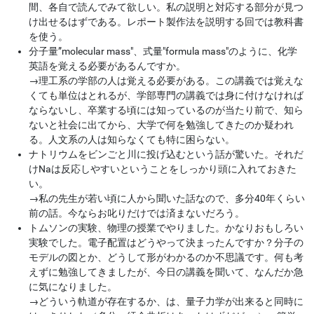
間、各自で読んでみて欲しい。私の説明と対応する部分が見つ
け出せるはずである。レポート製作法を説明する回では教科書
を使う。
分子量”molecular mass"、式量"formula mass"のように、化学
英語を覚える必要があるんですか。
→
理工系の学部の人は覚える必要がある。この講義では覚えな
くても単位はとれるが、学部専門の講義では身に付けなければ
ならないし、卒業する頃には知っているのが当たり前で、知ら
ないと社会に出てから、大学で何を勉強してきたのか疑われ
る。人文系の人は知らなくても特に困らない。
ナトリウムをビンごと川に投げ込むという話が驚いた。それだ
けNaは反応しやすいということをしっかり頭に入れておきた
い。
→
私の先生が若い頃に人から聞いた話なので、多分40年くらい
前の話。今ならお叱りだけでは済まないだろう。
トムソンの実験、物理の授業でやりました。かなりおもしろい
実験でした。電子配置はどうやって決まったんですか？分子の
モデルの図とか、どうして形がわかるのか不思議です。何も考
えずに勉強してきましたが、今日の講義を聞いて、なんだか急
に気になりました。
→
どういう軌道が存在するか、は、量子力学が出来ると同時に