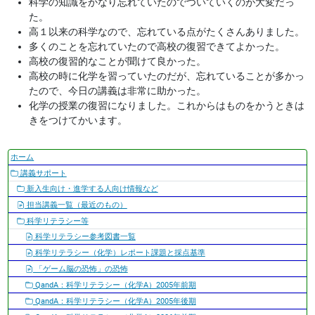
科学の知識をかなり忘れていたのでついていくのが大変だっ
た。
高１以来の科学なので、忘れている点がたくさんありました。
多くのことを忘れていたので高校の復習できてよかった。
高校の復習的なことが聞けて良かった。
高校の時に化学を習っていたのだが、忘れていることが多かっ
たので、今日の講義は非常に助かった。
化学の授業の復習になりました。これからはものをかうときは
きをつけてかいます。
ナ
ホーム
ビ
講義サポート
ゲ
新入生向け・進学する人向け情報など
ー
担当講義一覧（最近のもの）
シ
科学リテラシー等
ョ
科学リテラシー参考図書一覧
ン
科学リテラシー（化学）レポート課題と採点基準
「ゲーム脳の恐怖」の恐怖
QandA：科学リテラシー（化学A）2005年前期
QandA：科学リテラシー（化学A）2005年後期