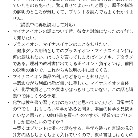
ていたものもあった。覚え直せてよかったと思う。原子の構造
の解明のところが難しくて、プリントを読んでもよくわかりま
せん。
→
（講義中に再度説明して対応）
マイナスイオンの話について昔、彼女と討論になったので詳し
く知りたい。
プラスイオン、マイナスイオンのことを知りたい。
→
健康グッズ用語としてのプラスイオン・マイナスイオンには
何の意味もない。はっきり言ってしまえばインチキ、デタラメ
である。理科の教科書に出てくる正イオン・負イオンは、前回
の説明の通りで、これからも説明の中に出てくる。
マイナスイオン商品の利点などをもっと知りたい。
→
残念ながら利点は殆ど無いに等しい。マイナスイオン自体
が、化学物質としての実体がはっきりしていない。この話も講
義中で詳しくやる予定。
化学は教科書で習うだけのものだと思っていたけど、日常生活
の中でも、おもしろい科学があると聞き、本当の科学を見抜き
たいなと思った。Q教科書を買ったのですが、授業ではプリン
トしか使わないのですか？
→
暫くはプリントに沿って話をする。科学を装った言説の見分
け方の話もちょくちょく入れていくので、教科書はしばらくの