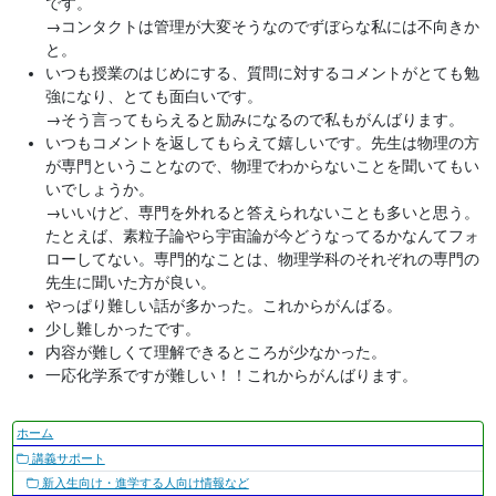
です。
→
コンタクトは管理が大変そうなのでずぼらな私には不向きか
と。
いつも授業のはじめにする、質問に対するコメントがとても勉
強になり、とても面白いです。
→
そう言ってもらえると励みになるので私もがんばります。
いつもコメントを返してもらえて嬉しいです。先生は物理の方
が専門ということなので、物理でわからないことを聞いてもい
いでしょうか。
→
いいけど、専門を外れると答えられないことも多いと思う。
たとえば、素粒子論やら宇宙論が今どうなってるかなんてフォ
ローしてない。専門的なことは、物理学科のそれぞれの専門の
先生に聞いた方が良い。
やっぱり難しい話が多かった。これからがんばる。
少し難しかったです。
内容が難しくて理解できるところが少なかった。
一応化学系ですが難しい！！これからがんばります。
ナ
ホーム
ビ
講義サポート
ゲ
新入生向け・進学する人向け情報など