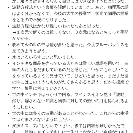
か、延々と計算するなんて自分にはできなさそうだと思った。
波動方程式という言葉を誤解していました。あと、物理系の話
はよく分からなくて、今後の大学の授業で、後期で物理の授業
をとるので不安になりました。
波動方程式はかなり難しいものだなあと思った。
→
１次元で解くのは難しくない。３次元になるとちょっと手間
がかかる。
改めて今の世の中は嘘が多いと思った。今度ブルーバックスを
見てみようと思う。
水はいろいろすごいと思いました。
インチキな商品を売っている人たちは難しい単語を用いて、農
家の人たちをだましているのだと感じた。いかにも正しいこと
をやっているように見せていて、ひどいと思った。まだまだ世
の中にはこのようなものがたくさんあると思う。だから授業で
学び、慎重に考えていきたい。
世の中インチキばっかりで困る。マイナスイオン然り「波動」
然り。騙されない知識と物事に対しての疑いの目を得られるよ
うにしたい。
世の中には多くの波動があることがわかった。これからの生活
ではだまされないようにしたい。
変換ミス、気にしないで下さい。後半は内容が難しかったで
す。「波動」系インチキには一生ひっかからない自信がつきま