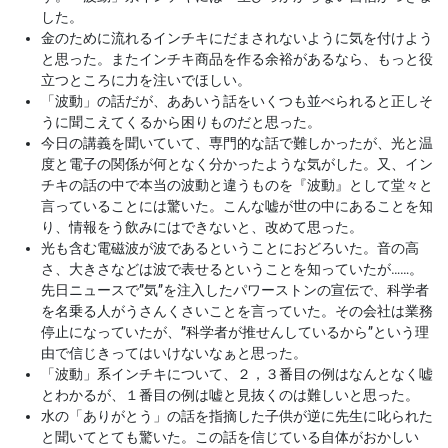
した。
金のために流れるインチキにだまされないように気を付けよう
と思った。またインチキ商品を作る余裕があるなら、もっと役
立つところに力を注いでほしい。
「波動」の話だが、ああいう話をいくつも並べられると正しそ
うに聞こえてくるから困りものだと思った。
今日の講義を聞いていて、専門的な話で難しかったが、光と温
度と電子の関係が何となく分かったような気がした。又、イン
チキの話の中で本当の波動と違うものを『波動』として堂々と
言っていることには驚いた。こんな嘘が世の中にあることを知
り、情報をう飲みにはできないと、改めて思った。
光も含む電磁波が波であるということにおどろいた。音の高
さ、大きさなどは波で表せるということを知っていたが……。
先日ニュースで”気”を注入したパワーストンの宣伝で、科学者
を名乗る人がうさんくさいことを言っていた。その会社は業務
停止になっていたが、”科学者が推せんしているから”という理
由で信じきってはいけないなぁと思った。
「波動」系インチキについて、２，３番目の例はなんとなく嘘
とわかるが、１番目の例は嘘と見抜くのは難しいと思った。
水の「ありがとう」の話を指摘した子供が逆に先生に叱られた
と聞いてとても驚いた。この話を信じている自体がおかしい