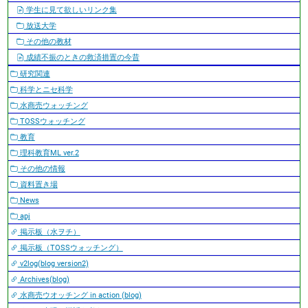
学生に見て欲しいリンク集
放送大学
その他の教材
成績不振のときの救済措置の今昔
研究関連
科学とニセ科学
水商売ウォッチング
TOSSウォッチング
教育
理科教育ML ver.2
その他の情報
資料置き場
News
apj
掲示板（水ヲチ）
掲示板（TOSSウォッチング）
v2log(blog version2)
Archives(blog)
水商売ウオッチング in action (blog)