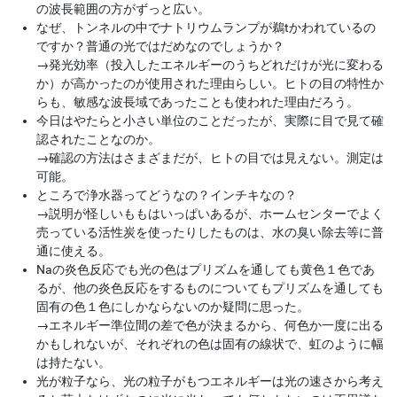
の波長範囲の方がずっと広い。
なぜ、トンネルの中でナトリウムランプが鵜tかわれているの
ですか？普通の光ではだめなのでしょうか？
→
発光効率（投入したエネルギーのうちどれだけが光に変わる
か）が高かったのが使用された理由らしい。ヒトの目の特性か
らも、敏感な波長域であったことも使われた理由だろう。
今日はやたらと小さい単位のことだったが、実際に目で見て確
認されたことなのか。
→
確認の方法はさまざまだが、ヒトの目では見えない。測定は
可能。
ところで浄水器ってどうなの？インチキなの？
→
説明が怪しいももはいっぱいあるが、ホームセンターでよく
売っている活性炭を使ったりしたものは、水の臭い除去等に普
通に使える。
Naの炎色反応でも光の色はプリズムを通しても黄色１色であ
るが、他の炎色反応をするものについてもプリズムを通しても
固有の色１色にしかならないのか疑問に思った。
→
エネルギー準位間の差で色が決まるから、何色か一度に出る
かもしれないが、それぞれの色は固有の線状で、虹のように幅
は持たない。
光が粒子なら、光の粒子がもつエネルギーは光の速さから考え