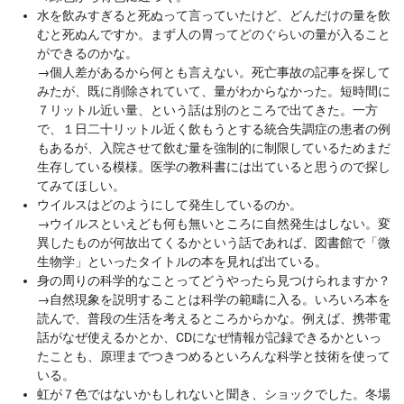
水を飲みすぎると死ぬって言っていたけど、どんだけの量を飲
むと死ぬんですか。まず人の胃ってどのぐらいの量が入ること
ができるのかな。
→
個人差があるから何とも言えない。死亡事故の記事を探して
みたが、既に削除されていて、量がわからなかった。短時間に
７リットル近い量、という話は別のところで出てきた。一方
で、１日二十リットル近く飲もうとする統合失調症の患者の例
もあるが、入院させて飲む量を強制的に制限しているためまだ
生存している模様。医学の教科書には出ていると思うので探し
てみてほしい。
ウイルスはどのようにして発生しているのか。
→
ウイルスといえども何も無いところに自然発生はしない。変
異したものが何故出てくるかという話であれば、図書館で「微
生物学」といったタイトルの本を見れば出ている。
身の周りの科学的なことってどうやったら見つけられますか？
→
自然現象を説明することは科学の範疇に入る。いろいろ本を
読んで、普段の生活を考えるところからかな。例えば、携帯電
話がなぜ使えるかとか、CDになぜ情報が記録できるかといっ
たことも、原理までつきつめるといろんな科学と技術を使って
いる。
虹が７色ではないかもしれないと聞き、ショックでした。冬場