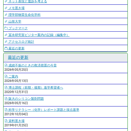
ネット表現と濫訴を考える
メモ置き場
理学部物質生命化学科
山形大学
ブックマーク
冨永研究室ビジター案内の記録（編集中）
アクセスログ統計
最近の更新
最近の更新
成績不振のときの救済措置の今昔
2026年05月25日
ご案内
2026年05月13日
博士課程（前期・後期）進学希望者へ
2020年12月31日
阪大のシリコン製剤問題
2026年05月16日
科学リテラシー（化学）レポート課題と採点基準
2012年10月04日
資料置き場
2019年01月25日