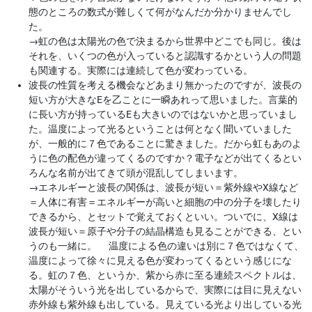
態のところの数式が難しくて何がなんだか分かりませんでし
た。
→
虹の色は太陽光の色で決まるから世界中どこでも同じ。後は
それを、いくつの色が入っていると認識するかという人の問題
も関連する。実際には連続して色が変わっている。
波長の性質を考える機会などあまり無かったのですが、波長の
短い方が大きなEを乙ことに一瞬あれって思いました。言葉的
に長い方が持っているEも大きいのではないかと思っていまし
た。温度によって光るということは何となく聞いていました
が、一般的に７色であることに驚きました。だから虹もあのよ
うに色の配色が違ってくるのですか？電子などが出てくるとい
ろんな名前が出てきて頭が混乱してしまいます。
→
エネルギーと波長の関係は、波長が短い＝紫外線やX線など
＝人体に有害＝エネルギーが高いと細胞の中の分子を壊したり
できるから、とセットで覚えておくといい。ついでに、X線は
波長が短い＝原子や分子の結晶構造も見ることができる、とい
うのも一緒に。 温度による色の違いは別に７色ではなくて、
温度によって徐々に見える色が変わってくるという感じにな
る。虹の７色、というか、紫から赤に至る連続スペクトルは、
太陽がそういう光を出しているからで、実際には目に見えない
赤外線も紫外線も出している。見えている光より出している光