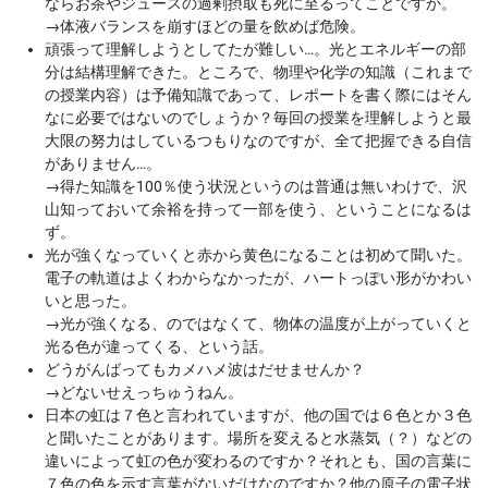
ならお茶やジュースの過剰摂取も死に至るってことですか。
→
体液バランスを崩すほどの量を飲めば危険。
頑張って理解しようとしてたが難しい…。光とエネルギーの部
分は結構理解できた。ところで、物理や化学の知識（これまで
の授業内容）は予備知識であって、レポートを書く際にはそん
なに必要ではないのでしょうか？毎回の授業を理解しようと最
大限の努力はしているつもりなのですが、全て把握できる自信
がありません…。
→
得た知識を100％使う状況というのは普通は無いわけで、沢
山知っておいて余裕を持って一部を使う、ということになるは
ず。
光が強くなっていくと赤から黄色になることは初めて聞いた。
電子の軌道はよくわからなかったが、ハートっぽい形がかわい
いと思った。
→
光が強くなる、のではなくて、物体の温度が上がっていくと
光る色が違ってくる、という話。
どうがんばってもカメハメ波はだせませんか？
→
どないせえっちゅうねん。
日本の虹は７色と言われていますが、他の国では６色とか３色
と聞いたことがあります。場所を変えると水蒸気（？）などの
違いによって虹の色が変わるのですか？それとも、国の言葉に
７色の色を示す言葉がないだけなのですか？他の原子の電子状