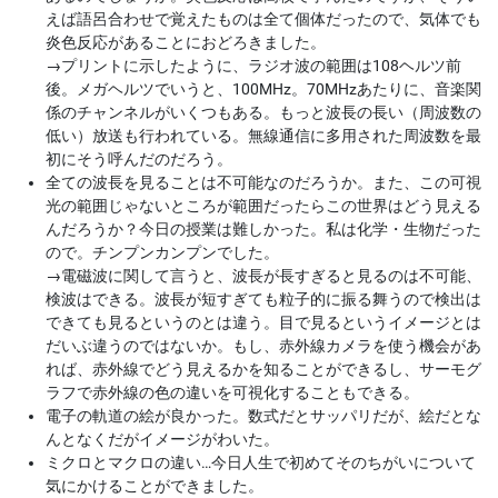
えば語呂合わせで覚えたものは全て個体だったので、気体でも
炎色反応があることにおどろきました。
→
プリントに示したように、ラジオ波の範囲は108ヘルツ前
後。メガヘルツでいうと、100MHz。70MHzあたりに、音楽関
係のチャンネルがいくつもある。もっと波長の長い（周波数の
低い）放送も行われている。無線通信に多用された周波数を最
初にそう呼んだのだろう。
全ての波長を見ることは不可能なのだろうか。また、この可視
光の範囲じゃないところが範囲だったらこの世界はどう見える
んだろうか？今日の授業は難しかった。私は化学・生物だった
ので。チンプンカンプンでした。
→
電磁波に関して言うと、波長が長すぎると見るのは不可能、
検波はできる。波長が短すぎても粒子的に振る舞うので検出は
できても見るというのとは違う。目で見るというイメージとは
だいぶ違うのではないか。もし、赤外線カメラを使う機会があ
れば、赤外線でどう見えるかを知ることができるし、サーモグ
ラフで赤外線の色の違いを可視化することもできる。
電子の軌道の絵が良かった。数式だとサッパリだが、絵だとな
んとなくだがイメージがわいた。
ミクロとマクロの違い…今日人生で初めてそのちがいについて
気にかけることができました。