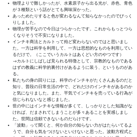
物理よりで難しかったが、水素原子から出る光が、赤色、青色
が３種類という話がとても興味深かった。
あっためたりすると色が変わるなんて知らなかったのでびっく
りしました。
物理が苦手なので今日はつらかったです。これからもっとつら
くなりそうで不安になりました。
インチキ商法とカルトって殆ど変わらないのではと思いまし
た。一方は科学を利用して、一方は思想的なものを利用してい
るだけで。（ここでいうカルトはあくどい方のやつです）
→
カルトにしばしば見られる特徴として、宗教的なものである
はずの教義に科学的裏付けがあるように装う、というものがあ
る。
私たちの身の回りには、科学のインチキがたくさんあるのだと
知り、普段の日常生活の中で、どれだけのインチキがあるのか
と気になりました。また、平気でインチキを売っている行為が
信じられないなと感じました。
世の中にはインチキな情報が多くて、しっかりとした知識がな
ければ、だまされてしまうことが多々あることを実感しまし
た。世間は信頼できないものだらけです。
「波動」って聞くと、何か自分の知らない力がはたらいてるよ
うで、自分も気をつけないといけないと思った。波動方程式と