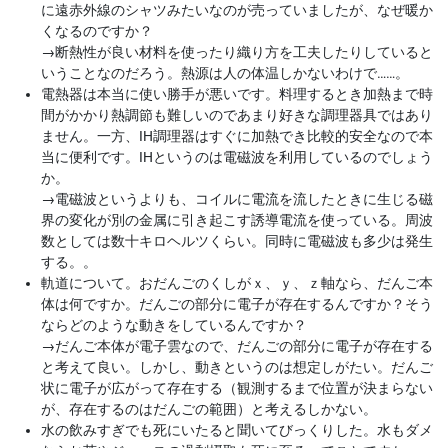
に遠赤外線のシャツみたいなのが売っていましたが、なぜ暖か
くなるのですか？
→
断熱性が良い材料を使ったり織り方を工夫したりしていると
いうことなのだろう。熱源は人の体温しかないわけで……。
電熱器は本当に使い勝手が悪いです。料理するとき加熱まで時
間がかかり熱調節も難しいのであまり好きな調理器具ではあり
ません。一方、IH調理器はすぐに加熱でき比較的安全なので本
当に便利です。IHというのは電磁波を利用しているのでしょう
か。
→
電磁波というよりも、コイルに電流を流したときに生じる磁
界の変化が別の金属に引き起こす誘導電流を使っている。周波
数としては数十キロヘルツくらい。同時に電磁波も多少は発生
する。。
軌道について。おだんごのくしがｘ、ｙ、ｚ軸なら、だんご本
体は何ですか。だんごの部分に電子が存在するんですか？そう
ならどのような動きをしているんですか？
→
だんご本体が電子雲なので、だんごの部分に電子が存在する
と考えて良い。しかし、動きというのは想定しがたい。だんご
状に電子が広がって存在する（観測するまで位置が決まらない
が、存在するのはだんごの範囲）と考えるしかない。
水の飲みすぎでも死にいたると聞いてびっくりした。水もダメ