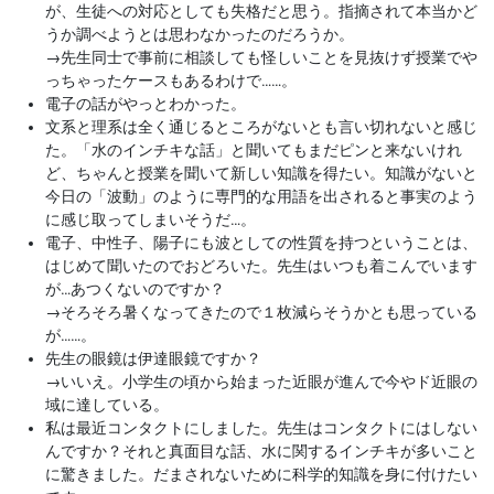
が、生徒への対応としても失格だと思う。指摘されて本当かど
うか調べようとは思わなかったのだろうか。
→
先生同士で事前に相談しても怪しいことを見抜けず授業でや
っちゃったケースもあるわけで……。
電子の話がやっとわかった。
文系と理系は全く通じるところがないとも言い切れないと感じ
た。「水のインチキな話」と聞いてもまだピンと来ないけれ
ど、ちゃんと授業を聞いて新しい知識を得たい。知識がないと
今日の「波動」のように専門的な用語を出されると事実のよう
に感じ取ってしまいそうだ…。
電子、中性子、陽子にも波としての性質を持つということは、
はじめて聞いたのでおどろいた。先生はいつも着こんでいます
が…あつくないのですか？
→
そろそろ暑くなってきたので１枚減らそうかとも思っている
が……。
先生の眼鏡は伊達眼鏡ですか？
→
いいえ。小学生の頃から始まった近眼が進んで今やド近眼の
域に達している。
私は最近コンタクトにしました。先生はコンタクトにはしない
んですか？それと真面目な話、水に関するインチキが多いこと
に驚きました。だまされないために科学的知識を身に付けたい