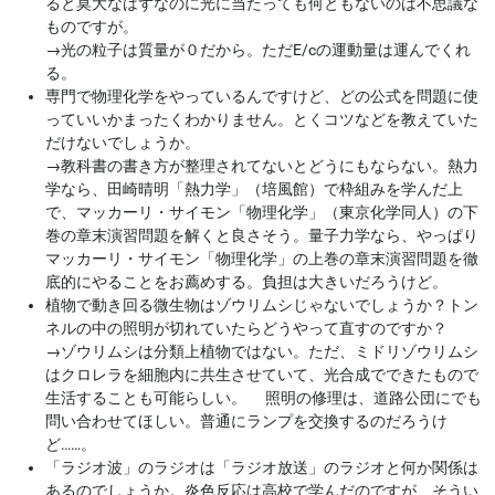
ると莫大なはずなのに光に当たっても何ともないのは不思議な
ものですが。
→
光の粒子は質量が０だから。ただE/cの運動量は運んでくれ
る。
専門で物理化学をやっているんですけど、どの公式を問題に使
っていいかまったくわかりません。とくコツなどを教えていた
だけないでしょうか。
→
教科書の書き方が整理されてないとどうにもならない。熱力
学なら、田崎晴明「熱力学」（培風館）で枠組みを学んだ上
で、マッカーリ・サイモン「物理化学」（東京化学同人）の下
巻の章末演習問題を解くと良さそう。量子力学なら、やっぱり
マッカーリ・サイモン「物理化学」の上巻の章末演習問題を徹
底的にやることをお薦めする。負担は大きいだろうけど。
植物で動き回る微生物はゾウリムシじゃないでしょうか？トン
ネルの中の照明が切れていたらどうやって直すのですか？
→
ゾウリムシは分類上植物ではない。ただ、ミドリゾウリムシ
はクロレラを細胞内に共生させていて、光合成でできたもので
生活することも可能らしい。 照明の修理は、道路公団にでも
問い合わせてほしい。普通にランプを交換するのだろうけ
ど……。
「ラジオ波」のラジオは「ラジオ放送」のラジオと何か関係は
あるのでしょうか。炎色反応は高校で学んだのですが、そうい