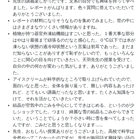
先生の講義楽しかったです。文系の自分でも興味を持って学べ
ました。レポートがんばります。色々質問に答えていただいて
ありがとうございました。
レポートの材料になりそうなものを集めてみました。世の中に
はさまざまなウソくさい情報がありますね。
植物が持つ器官外凍結機能はすごいと思った。１番大事な部分
はやはり最後まで頑張るのだなと感心した。０℃以下では水が
凍らない状態の過冷却状態という言葉は初耳であった。まだま
だ知らないことがありすぎて恥ずかしいので、もっといろんな
ことに関心の目を向けていきたい。天羽先生の授業を受けて、
自分の中の何かが変わった気がします。ありがとうございまし
た。
アイスクリームが科学的なところで取り上げられていたので、
面白いなと思った。全体を振り返って、難しい内容もあったけ
れど、とてもいい講義だったなと思います。たくさん知識をつ
けて、それを活かしていきたいです。
結晶が空気中のごみを中心にしてできはじめる、というのが少
しショックでした。つまり、綺麗な雪の結晶もごみからできて
いた、ということでしょうか？小さい時に雪を食べてしまった
んですが、ごみだと思うと悲しくなります……。
先生、おもしろい授業ありがとうございました。高校で科学は
全然やってこなかったのですが、先生が毎回話す興味深い話の