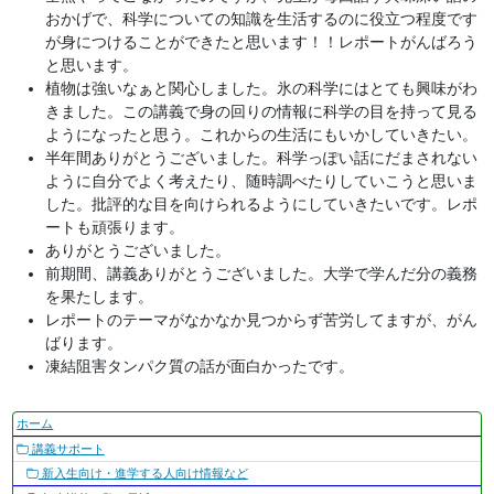
おかげで、科学についての知識を生活するのに役立つ程度です
が身につけることができたと思います！！レポートがんばろう
と思います。
植物は強いなぁと関心しました。氷の科学にはとても興味がわ
きました。この講義で身の回りの情報に科学の目を持って見る
ようになったと思う。これからの生活にもいかしていきたい。
半年間ありがとうございました。科学っぽい話にだまされない
ように自分でよく考えたり、随時調べたりしていこうと思いま
した。批評的な目を向けられるようにしていきたいです。レポ
ートも頑張ります。
ありがとうございました。
前期間、講義ありがとうございました。大学で学んだ分の義務
を果たします。
レポートのテーマがなかなか見つからず苦労してますが、がん
ばります。
凍結阻害タンパク質の話が面白かったです。
ナ
ホーム
ビ
講義サポート
ゲ
新入生向け・進学する人向け情報など
ー