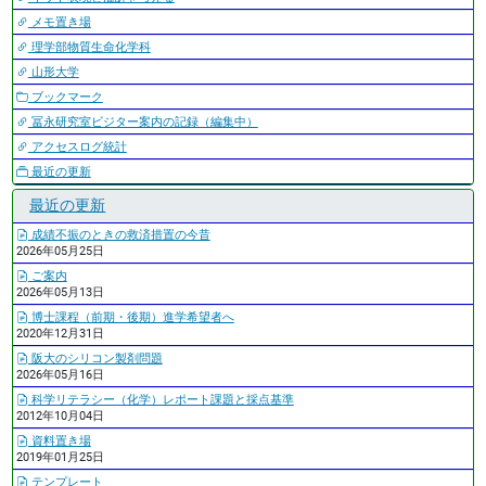
メモ置き場
理学部物質生命化学科
山形大学
ブックマーク
冨永研究室ビジター案内の記録（編集中）
アクセスログ統計
最近の更新
最近の更新
成績不振のときの救済措置の今昔
2026年05月25日
ご案内
2026年05月13日
博士課程（前期・後期）進学希望者へ
2020年12月31日
阪大のシリコン製剤問題
2026年05月16日
科学リテラシー（化学）レポート課題と採点基準
2012年10月04日
資料置き場
2019年01月25日
テンプレート