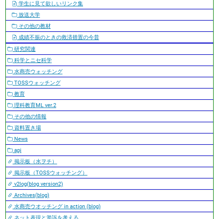
学生に見て欲しいリンク集
放送大学
その他の教材
成績不振のときの救済措置の今昔
研究関連
科学とニセ科学
水商売ウォッチング
TOSSウォッチング
教育
理科教育ML ver.2
その他の情報
資料置き場
News
apj
掲示板（水ヲチ）
掲示板（TOSSウォッチング）
v2log(blog version2)
Archives(blog)
水商売ウオッチング in action (blog)
ネット表現と濫訴を考える