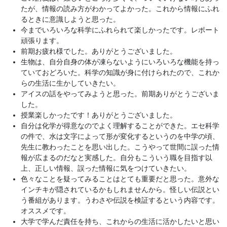
たが、情報の読み方がわかってよかった。これから情報にふれ
るときに意識しようと思った。
今までいろいろな科学にふれられて楽しかったです。レポート
頑張ります。
前期お疲れ様でした。ありがとうございました。
生物は、自分自身の体が凍らないようにいろいろな機能を持っ
ていておどろいた。科学の知識が身に付けられたので、これか
らの生活に生かしていきたい。
アイスの話をやってみようと思った。前期ありがとうございま
した。
授業楽しかったです！ありがとうございました。
自分は化学が得意なのでよく理解することができた。エセ科学
の件で、水は文字によって形が変化するというのを中学の頃、
先生に教わったことを思い出した。こうやって世間に誤った情
報が広まるのだなと実感した。自分もこういう職を目指す以
上、正しい情報、誤った情報に気をつけていきたい。
色々なことを疑ってみることはとても重要だと思った。意外な
インチキが隠されているかもしれませんから。怪しい伝説とい
う番組があります。うわさや伝説を検証するという内容です。
オススメです。
大学で学んだ責任を持ち、これからの生活に活かしたいと思い