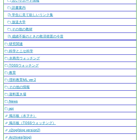
古いサポート情報
読書案内
学生に見て欲しいリンク集
放送大学
その他の教材
成績不振のときの救済措置の今昔
研究関連
科学とニセ科学
水商売ウォッチング
TOSSウォッチング
教育
理科教育ML ver.2
その他の情報
資料置き場
News
apj
掲示板（水ヲチ）
掲示板（TOSSウォッチング）
v2log(blog version2)
Archives(blog)