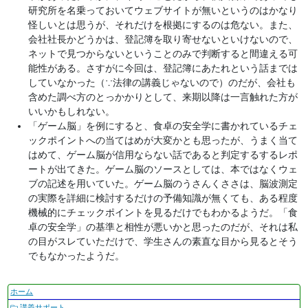
研究所を名乗っておいてウェブサイトが無いというのはかなり
怪しいとは思うが、それだけを根拠にするのは危ない。また、
会社社長かどうかは、登記簿を取り寄せないといけないので、
ネットで見つからないということのみで判断すると間違える可
能性がある。さすがに今回は、登記簿にあたれという話までは
していなかった（∵法律の講義じゃないので）のだが、会社も
含めた調べ方のとっかかりとして、来期以降は一言触れた方が
いいかもしれない。
「ゲーム脳」を例にすると、食卓の安全学に書かれているチェ
ックポイントへの当てはめが大変かとも思ったが、うまく当て
はめて、ゲーム脳が信用ならない話であると判定するするレポ
ートが出てきた。ゲーム脳のソースとしては、本ではなくウェ
ブの記述を用いていた。ゲーム脳のうさんくささは、脳波測定
の実際を詳細に検討するだけの予備知識が無くても、ある程度
機械的にチェックポイントを見るだけでもわかるようだ。「食
卓の安全学」の基準と相性が悪いかと思ったのだが、それは私
の目がスレていただけで、学生さんの素直な目から見るとそう
でもなかったようだ。
ナ
ホーム
ビ
講義サポート