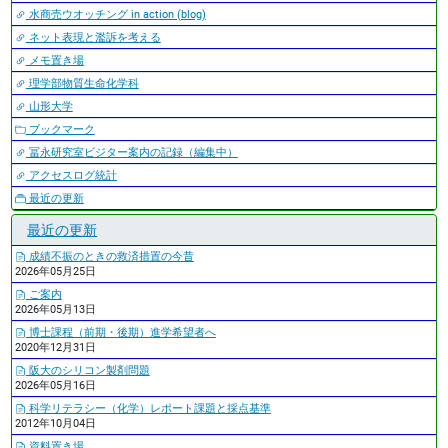
水商売ウオッチング in action (blog)
ネット表現と濫訴を考える
メモ置き場
理学部物質生命化学科
山形大学
ブックマーク
冨永研究室ビジター案内の記録（編集中）
アクセスログ統計
最近の更新
最近の更新
成績不振のときの救済措置の今昔
2026年05月25日
ご案内
2026年05月13日
博士課程（前期・後期）進学希望者へ
2020年12月31日
阪大のシリコン製剤問題
2026年05月16日
科学リテラシー（化学）レポート課題と採点基準
2012年10月04日
資料置き場