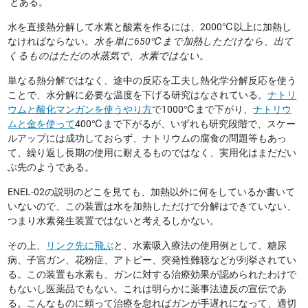
とある。
水を直接熱分解して水素と酸素を作るには、2000℃以上に加熱し
なければならない。
水を単に650℃まで加熱しただけなら、出て
くるものはただの水蒸気で、水素ではない
。
単なる熱分解ではなく、途中の反応を工夫し熱化学分解反応を使う
ことで、水分解に必要な温度を下げる研究はなされている。
ナトリ
ウムと酸化マンガンを使うやり方
で1000℃まで下がり、
ナトリウ
ムと金を使って
400℃まで下がるが、いずれも研究段階で、スケー
ルアップには成功しておらず、ナトリウムの腐食の問題等もあっ
て、繰り返し長期の使用に耐えるものではなく、実用化はまだだい
ぶ先のようである。
ENEL-02の説明のどこを見ても、加熱以外に何をしているか書いて
いないので、この装置は水を加熱しただけで分解はできていない、
つまり水素発生装置ではないと考えるしかない。
その上、
リンク先に飛ぶ
と、水素吸入療法の使用例として、糖尿
病、子宮ガン、花粉症、アトピー、突発性難聴などが列挙されてい
る。この装置も水素も、ガンに対する治療効果が認められたわけで
もないし医薬品でもない。これは明らかに薬事法違反の宣伝であ
る。こんなものに頼って治療を怠ればガンが手遅れになって、適切