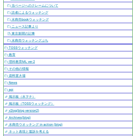
当ページへのクレームについて
読者によるウォッチング
水商売bookウォッチング
ニュース記事より
東京新聞の記事
水商売ウォッチングぷち
TOSSウォッチング
教育
理科教育ML ver.2
その他の情報
資料置き場
News
apj
掲示板（水ヲチ）
掲示板（TOSSウォッチング）
v2log(blog version2)
Archives(blog)
水商売ウオッチング in action (blog)
ネット表現と濫訴を考える