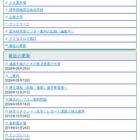
メモ置き場
理学部物質生命化学科
山形大学
ブックマーク
冨永研究室ビジター案内の記録（編集中）
アクセスログ統計
最近の更新
最近の更新
成績不振のときの救済措置の今昔
2026年05月25日
ご案内
2026年05月13日
博士課程（前期・後期）進学希望者へ
2020年12月31日
阪大のシリコン製剤問題
2026年05月16日
科学リテラシー（化学）レポート課題と採点基準
2012年10月04日
資料置き場
2019年01月25日
テンプレート
2026年05月14日