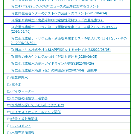
2017年2月2日のJ-CASTニュースの記事に対するコメント
国民生活センターのテストへの反論へのコメント(2017/04/14)
電解水資料室：食品添加物指定酸性電解水（「次亜塩素水）
次亜塩素酸ナトリウム液・次亜塩素酸水ミストを吸入してはいけない
(2020/05/10)
次亜塩素酸ナトリウム液・次亜塩素酸水ミストを吸入してはいけない・その
2（2020/05/30）
日本トリム株式会社はSLAPP訴訟をする会社である(2020/06/03)
情報の重み付けに気をつけて混乱を避ける(2020/06/05)
次亜塩素酸水の使用ガイドラインが確定(2020/06/26)
次亜塩素酸水商法（仮）の問題点(2020/07/04) 編集中
磁気処理水
電子水
パイウォーター
その他の活性水・活水器
水情報を探していたら出てきたもの
マイナスイオンとトルマリン関係
特設：放射線関連
古いコメント
水商売追加情報