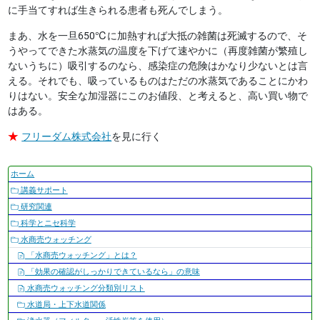
に手当てすれば生きられる患者も死んでしまう。
まあ、水を一旦650℃に加熱すれば大抵の雑菌は死滅するので、そ
うやってできた水蒸気の温度を下げて速やかに（再度雑菌が繁殖し
ないうちに）吸引するのなら、感染症の危険はかなり少ないとは言
える。それでも、吸っているものはただの水蒸気であることにかわ
りはない。安全な加湿器にこのお値段、と考えると、高い買い物で
はある。
★
フリーダム株式会社
を見に行く
ナ
ホーム
ビ
講義サポート
ゲ
研究関連
ー
科学とニセ科学
シ
水商売ウォッチング
ョ
「水商売ウォッチング」とは？
ン
「効果の確認がしっかりできているなら」の意味
水商売ウォッチング分類別リスト
水道局・上下水道関係