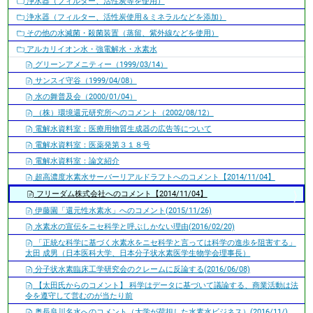
浄水器（フィルター、活性炭等を使用）
浄水器（フィルター、活性炭使用＆ミネラルなどを添加）
その他の水滅菌・殺菌装置（蒸留、紫外線などを使用）
アルカリイオン水・強電解水・水素水
グリーンアメニティー（1999/03/14）
サンスイ守谷（1999/04/08）
水の舞普及会（2000/01/04）
（株）環境還元研究所へのコメント（2002/08/12）
電解水資料室：医療用物質生成器の広告等について
電解水資料室：医薬発第３１８号
電解水資料室：論文紹介
超高濃度水素水サーバーリアルドラフトへのコメント【2014/11/04】
フリーダム株式会社へのコメント【2014/11/04】
伊藤園「還元性水素水」へのコメント(2015/11/26)
水素水の宣伝をニセ科学と呼ぶしかない理由(2016/02/20)
「正統な科学に基づく水素水をニセ科学と言っては科学の進歩を阻害する」
太田 成男（日本医科大学、日本分子状水素医学生物学会理事長）
分子状水素臨床工学研究会のクレームに反論する(2016/06/08)
【太田氏からのコメント】 科学はデータに基づいて議論する、商業活動は法
令を遵守して営むのが当たり前
奥長良川名水へのコメント（大学が荷担した水素水ビジネス）(2016/11/)