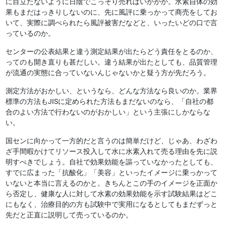
に目立たないように日陰でこっそり売ればいかがか。水素自体の効
果もまだはっきりしないのに、先に風評に乗っかって商売をしてお
いて、実際に調べられたら風評被害だなどと、いったいどの口で言
っているのか。
センターの公表結果と違う測定結果が出たらどう責任をとるのか、
ってのも開き直りも甚だしい。違う結果が出たとしても、品質管理
が流通の実態に合っていないんじゃないかと疑う方が先だろう。
測定方法がおかしい、というなら、どんな方法なら良いのか。業界
標準の方法もJISに定められた方法もまだないのなら、「自社の都
合のよい方法で行わないのがおかしい」という主張にしかならな
い。
国センに向かって一方的だと言うのは簡単だけど、じゃあ、わざわ
ざ手間暇かけてリソース投入して水に水素入れて売る理由を先に説
明すべきでしょう。自社で効果効能を謳っていなかったとしても、
すでに広まった
「抗酸化」「美容」といったイメージに乗っかって
いないと本当に言えるのかと。きちんとこの手のイメージを正面か
ら否定し、健康な人に対して水素の効果効能を示す試験結果はどこ
にもなく、治療目的の方も試験中で実用になるとしてもまだずっと
先だと正直に説明して売っているのか。