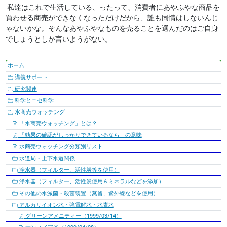
私達はこれで生活している、ったって、消費者にあやふやな商品を
買わせる商売ができなくなっただけだから、誰も同情はしないんじ
ゃないかな。そんなあやふやなものを売ることを選んだのはご自身
でしょうとしか言いようがない。
ナ
ホーム
ビ
講義サポート
ゲ
研究関連
ー
科学とニセ科学
シ
水商売ウォッチング
ョ
「水商売ウォッチング」とは？
ン
「効果の確認がしっかりできているなら」の意味
水商売ウォッチング分類別リスト
水道局・上下水道関係
浄水器（フィルター、活性炭等を使用）
浄水器（フィルター、活性炭使用＆ミネラルなどを添加）
その他の水滅菌・殺菌装置（蒸留、紫外線などを使用）
アルカリイオン水・強電解水・水素水
グリーンアメニティー（1999/03/14）