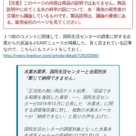
【注意】このページの内容は商品の説明ではありません。商品
説明中に出てくる水の科学の話について、水・液体の研究者の
立場から議論しているものです。製品説明は、議論の最後にあ
る、販売会社のページを見てください。
１つ前のコメントに関連して、国民生活センターの調査に対する企
業からの反論をJ-CASTニュースが掲載した。良く読まれている記事
なので、こちらにもコメントをしておく。
http://news.livedoor.com/article/detail/12620088/
水素水業界、国民生活センターと全面対決
「断じて納得できません」
「正当性の無い商品テスト結果」「容認でき
る範囲を逸脱した暴挙」――。国民生活セン
ターが2016年12月に公表した「水素水」に関
する調査報告書に対し、複数の水素水メーカ
ーが「納得できない」と怒りの声を上げた。
国民生活センターの調査対象となった水素水
生成器メーカーの取締役は17年2月1日、J-