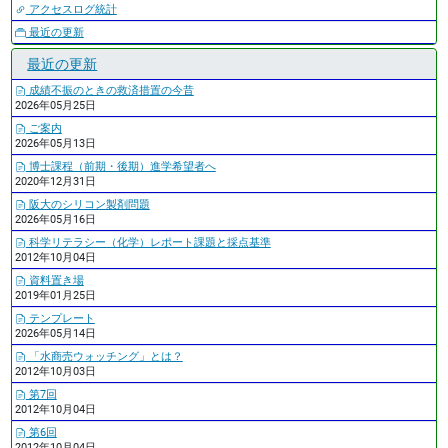
アクセスログ統計
最近の更新
最近の更新
成績不振のときの救済措置の今昔
2026年05月25日
ご案内
2026年05月13日
博士課程（前期・後期）進学希望者へ
2020年12月31日
阪大のシリコン製剤問題
2026年05月16日
科学リテラシー（化学）レポート課題と採点基準
2012年10月04日
資料置き場
2019年01月25日
テンプレート
2026年05月14日
「水商売ウォッチング」とは？
2012年10月03日
第7回
2012年10月04日
第6回
2012年10月04日