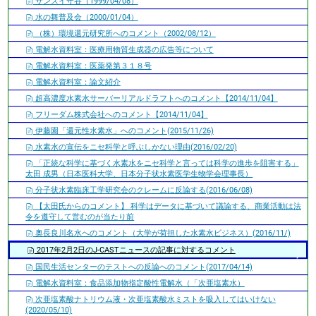
サンスイ守谷（1999/04/08）
水の舞普及会（2000/01/04）
（株）環境還元研究所へのコメント（2002/08/12）
電解水資料室：医療用物質生成器の広告等について
電解水資料室：医薬発第３１８号
電解水資料室：論文紹介
超高濃度水素水サーバーリアルドラフトへのコメント【2014/11/04】
フリーダム株式会社へのコメント【2014/11/04】
伊藤園「還元性水素水」へのコメント(2015/11/26)
水素水の宣伝をニセ科学と呼ぶしかない理由(2016/02/20)
「正統な科学に基づく水素水をニセ科学と言っては科学の進歩を阻害する」
太田 成男（日本医科大学、日本分子状水素医学生物学会理事長）
分子状水素臨床工学研究会のクレームに反論する(2016/06/08)
【太田氏からのコメント】 科学はデータに基づいて議論する、商業活動は法
令を遵守して営むのが当たり前
奥長良川名水へのコメント（大学が荷担した水素水ビジネス）(2016/11/)
2017年2月2日のJ-CASTニュースの記事に対するコメント
国民生活センターのテストへの反論へのコメント(2017/04/14)
電解水資料室：食品添加物指定酸性電解水（「次亜塩素水）
次亜塩素酸ナトリウム液・次亜塩素酸水ミストを吸入してはいけない
(2020/05/10)