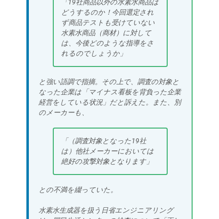
「19社商品以外の水素水商品は
どうするのか！今回選定され
ず商品テストも受けていない
水素水商品（商材）に対して
は、今後どのような指導をさ
れるのでしょうか」
と強い語調で指摘。その上で、調査の対象と
なった企業は「マイナス看板を背負った企業
経営をしている状況」だと訴えた。また、別
のメーカーも、
「（調査対象となった19社
は）他社メーカーにおいては
絶好の攻撃対象となります」
との不満を綴っていた。
水素水生成器を扱う日省エンジニアリング