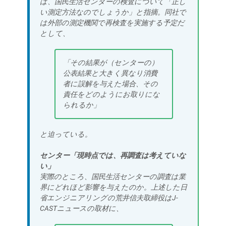
は、国民生活センターの検査について「正し
い測定方法なのでしょうか」と指摘。同社で
は外部の測定機関で再検査を実施する予定だ
として、
「その結果が（センターの）
公表結果と大きく異なり消費
者に誤解を与えた場合、その
責任をどのようにお取りにな
られるか」
と迫っている。
センター「現時点では、再調査は考えていな
い」
実際のところ、国民生活センターの調査は業
界にどれほど影響を与えたのか。上述した日
省エンジニアリングの荒井信夫取締役はJ-
CASTニュースの取材に、