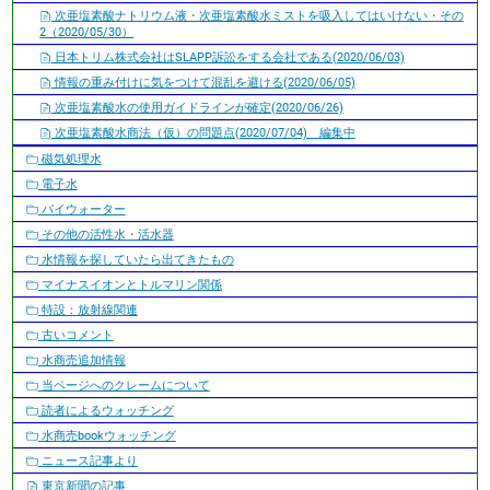
次亜塩素酸ナトリウム液・次亜塩素酸水ミストを吸入してはいけない・その
2（2020/05/30）
日本トリム株式会社はSLAPP訴訟をする会社である(2020/06/03)
情報の重み付けに気をつけて混乱を避ける(2020/06/05)
次亜塩素酸水の使用ガイドラインが確定(2020/06/26)
次亜塩素酸水商法（仮）の問題点(2020/07/04) 編集中
磁気処理水
電子水
パイウォーター
その他の活性水・活水器
水情報を探していたら出てきたもの
マイナスイオンとトルマリン関係
特設：放射線関連
古いコメント
水商売追加情報
当ページへのクレームについて
読者によるウォッチング
水商売bookウォッチング
ニュース記事より
東京新聞の記事