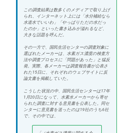
この調査結果は数多くのメディアで取り上げ
られ、インターネット上には「水分補給なら
水道水でいいわ」「やっぱりただの水だっ
たのか」といった書き込みが溢れるなど、
大きな話題を呼んだ。
その一方で、国民生活センターの調査対象に
選ばれたメーカーは、水素ガス濃度の検査方
法や調査プロセスに「問題があった」と猛反
発。実際、各メーカーは調査報告書が公表さ
れた15日に、それぞれのウェブサイトに反
論文書を掲載していた。
こうした状況の中、国民生活センターは17年
1月20日になって、水素水メーカーから寄せ
られた調査に対する意見書を公表した。同セ
ンターに意見書を送ったのは19社のうち6社
で、その中では、