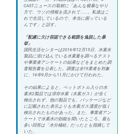
CASTニュースの取材に「あんな横暴なやり
方で、ウソの情報を流されて......。私達はこ
れで生活しているので、本当に困っている
んです」と話す。
「配慮に欠け容認できる範囲を逸脱した暴
挙」
国民生活センターは2016年12月15日、水素水
製品に溶け込んでいる水素量を調べるテスト
や事業者アンケートの結果などをまとめた調
査報告書を公表した。調査は全19業者を対象
に、16年9月から11月にかけて行われた。
その結果によると、ペットボトル入りの水
素水2製品では溶存水素（水素ガス）が全く
検出されず、他の製品でも、パッケージなど
に記載された表示よりも水素ガス濃度が低く
検出されたものがあった。また、事業者アン
ケートで水素水の効能を聞いたところ、最も
多い回答は「水分補給」だったとも指摘して
いた。