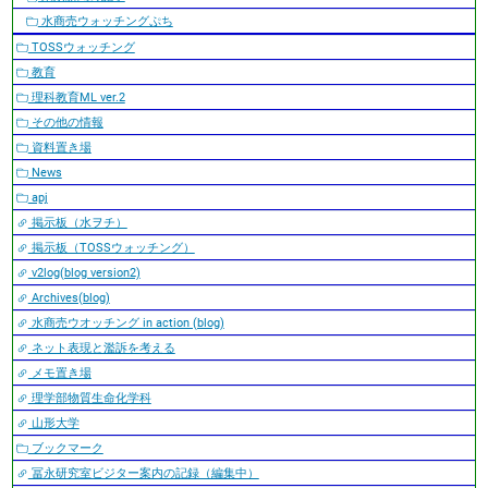
水商売ウォッチングぷち
TOSSウォッチング
教育
理科教育ML ver.2
その他の情報
資料置き場
News
apj
掲示板（水ヲチ）
掲示板（TOSSウォッチング）
v2log(blog version2)
Archives(blog)
水商売ウオッチング in action (blog)
ネット表現と濫訴を考える
メモ置き場
理学部物質生命化学科
山形大学
ブックマーク
冨永研究室ビジター案内の記録（編集中）