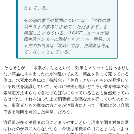
としている。
その他の意見や疑問については、「今後の商
品テストの参考にさせていただきます」と
簡潔にまとめている。 J-CASTニュースが国
民生活センターに取材したところ、商品テス
ト部の担当者は「現時点では、再調査は考え
ていない」としている。
そもそもが、「水素水」などという、効果もメリットもはっきりし
ない商品に手を出したのが間違いである。商品を作って売っている
側は、水素水の宣伝に「抗酸化」「美容」といったものが登場して
いる現状を認識していて、それに根拠が無いどころか業界標準の水
素測定方法すらなく各社ばらばらにやっていることも当然知ってい
るはずだ。それを知った上で消費者に割高な水を売っていたのだか
ら、事業者たちの商売の方こそが消費者にとって「配慮に欠け容認
できる範囲を逸脱した暴挙」だろう。
流通量が多く消費者の目にとまりやすいという理由で調査対象に選
ばれたのが気に入らないなら、今後は消費者の目にとまらないよう