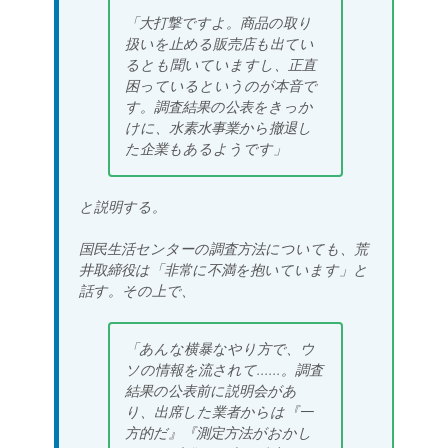
「大打撃ですよ。商品の取り
扱いを止める販売店も出てい
るとも聞いていますし、正直
困っているというのが本音で
す。調査結果の公表をきっか
けに、水素水事業から撤退し
た企業もあるようです」
と説明する。
国民生活センターの調査方法についても、荒
井取締役は「非常に不満を抱いています」と
話す。その上で、
「あんな横暴なやり方で、ウ
ソの情報を流されて......。調査
結果の公表前に説明会があ
り、出席した業者からは『一
方的だ』『測定方法がおかし