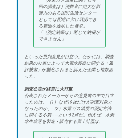
「（水素ガス濃度に関する今
回の調査は）消費者に絶大な影
響力のある国民生活センター
としては配慮に欠け容認でき
る範囲を逸脱した暴挙」
「（測定結果は）断じて納得が
できません」
といった批判意見が目立つ。なかには、調査
結果の公表によって水素水製品に関する「風
評被害」が懸念されると訴えた企業も複数あ
った。
調査公表が経営に大打撃
公表されたメーカーからの意見書の中で目立
ったのは、（1）なぜ19社だけが調査対象と
なったのか、（2）水素ガス濃度の測定方法
に関する不満――という2点だ。例えば、水素
水生成器を製造・販売する富士計器は、