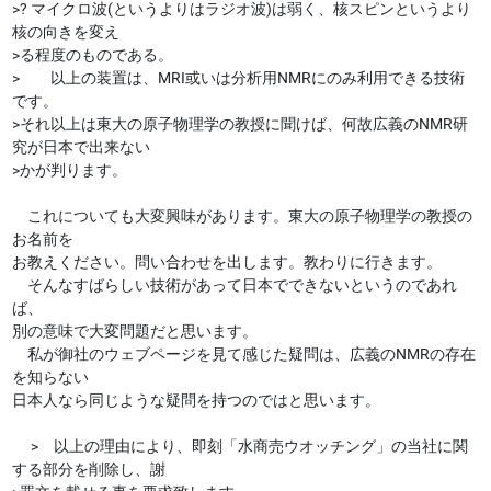
>? マイクロ波(というよりはラジオ波)は弱く、核スピンというより
核の向きを変え
>る程度のものである。
> 以上の装置は、MRI或いは分析用NMRにのみ利用できる技術
です。
>それ以上は東大の原子物理学の教授に聞けば、何故広義のNMR研
究が日本で出来ない
>かが判ります。
これについても大変興味があります。東大の原子物理学の教授の
お名前を
お教えください。問い合わせを出します。教わりに行きます。
そんなすばらしい技術があって日本でできないというのであれ
ば、
別の意味で大変問題だと思います。
私が御社のウェブページを見て感じた疑問は、広義のNMRの存在
を知らない
日本人なら同じような疑問を持つのではと思います。
> 以上の理由により、即刻「水商売ウオッチング」の当社に関
する部分を削除し、謝