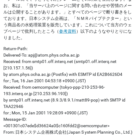
お、私は、「当サーバ上のページに関する問い合わせや苦情のメー
ルは公開することがあります。」とすべてのページで断り書きをし
ております。日本システム企画は、「ＮＭＲパイプテクター」とい
う商品名の水処理装置を販売しています。これについて当方のウェ
ブページで批判したところ（
参考資料
）以下のようなやりとりにな
りました。
Return-Path:
Delivered-To: apj@atom.phys.ocha.ac.jp
Received: from smtp01.off.interq.net (smtp01.off.interq.net
[210.157.1.56])
by atom.phys.ocha.ac.jp (Postfix) with ESMTP id EA2B6626D4
for ; Tue, 16 Jan 2001 04:53:18 +0900 (JST)
Received: from oemcomputer (tokyo-ppp-210-253-96-
193.interq.or.jp [210.253.96.193])
by smtp01.off.interq.net (8.9.3/8.9.1/matt89-pop) with SMTP id
TAA22946
for ; Mon, 15 Jan 2001 19:28:09 +0900 (JST)
Message-ID:
<001301c07ede$d36624a0$c160fdd2@oemcomputer>
From: 日本システム企画株式会社(Japan S ystem Planning Co., Ltd.)