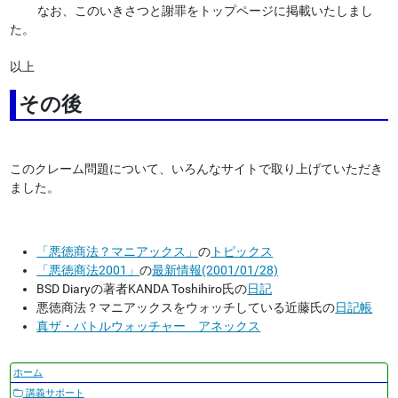
なお、このいきさつと謝罪をトップページに掲載いたしまし
た。
以上
その後
このクレーム問題について、いろんなサイトで取り上げていただき
ました。
「悪徳商法？マニアックス」
の
トピックス
「悪徳商法2001」
の
最新情報(2001/01/28)
BSD Diaryの著者KANDA Toshihiro氏の
日記
悪徳商法？マニアックスをウォッチしている近藤氏の
日記帳
真ザ・バトルウォッチャー アネックス
ナ
ホーム
ビ
講義サポート