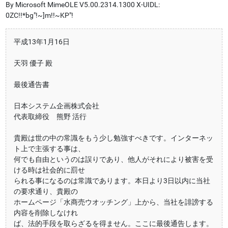
By Microsoft MimeOLE V5.00.2314.1300 X-UIDL:
0ZC!!*bg"!~]m!!~KP"!
平成13年1月16日
天羽 優子 殿
最後通告書
日本システム企画株式会社
代表取締役 熊野 活行
貴殿は世の中の常識をもう少し勉強すべきです。インターネッ
ト上で主張する事は、
何でも自由というのは誤りであり、他人がそれにより被害を受
ける時は社会的に罰せ
られる事になるのは常識であります。本日より3日以内に当社
の要求通り、貴殿の
ホームページ「水商売ウオッチング」上から、当社を誹謗する
内容を削除しなけれ
ば、法的手段を取らざるを得ません。ここに最後通告します。