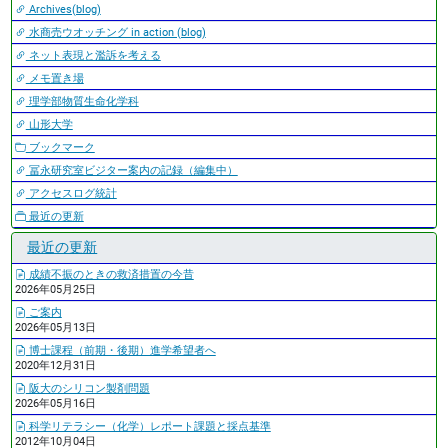
Archives(blog)
水商売ウオッチング in action (blog)
ネット表現と濫訴を考える
メモ置き場
理学部物質生命化学科
山形大学
ブックマーク
冨永研究室ビジター案内の記録（編集中）
アクセスログ統計
最近の更新
最近の更新
成績不振のときの救済措置の今昔
2026年05月25日
ご案内
2026年05月13日
博士課程（前期・後期）進学希望者へ
2020年12月31日
阪大のシリコン製剤問題
2026年05月16日
科学リテラシー（化学）レポート課題と採点基準
2012年10月04日