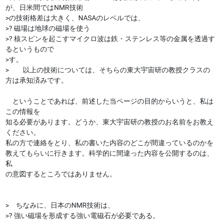
が、日米間ではNMR技術
>の技術格差は大きく、NASAのレベルでは、
>? 磁場は地球の磁場を使う
>? 核スピンを起こすマイクロ波は鉄・ステンレス等の金属を透過す
るというもので
>す。
> 以上の技術については、そちらの東大宇宙研の教授クラスの
方は承知済みです。
ということであれば、前述した当ページの目的からいうと、私は
この情報を
知る必要があります。どうか、東大宇宙研の教授のお名前をお教え
ください。
私の方で連絡をとり、私の書いた内容のどこが間違っているのかを
教えてもらいに行きます。科学的に間違った内容を公開するのは、
私
の意図するところではありません。
> ちなみに、日本のNMR技術は、
>? 強い磁場を形成する強い電磁石が必要である。