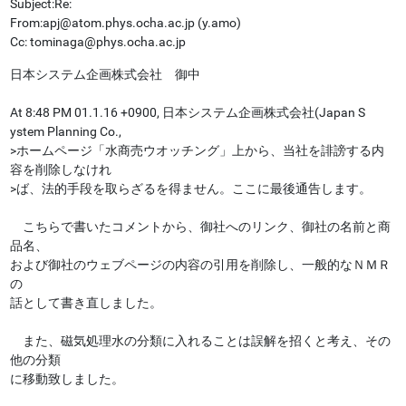
Subject:Re:
From:apj@atom.phys.ocha.ac.jp (y.amo)
Cc: tominaga@phys.ocha.ac.jp
日本システム企画株式会社 御中
At 8:48 PM 01.1.16 +0900, 日本システム企画株式会社(Japan S
ystem Planning Co.,
>ホームページ「水商売ウオッチング」上から、当社を誹謗する内
容を削除しなけれ
>ば、法的手段を取らざるを得ません。ここに最後通告します。
こちらで書いたコメントから、御社へのリンク、御社の名前と商
品名、
および御社のウェブページの内容の引用を削除し、一般的なＮＭＲ
の
話として書き直しました。
また、磁気処理水の分類に入れることは誤解を招くと考え、その
他の分類
に移動致しました。