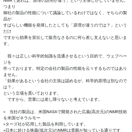
NMRであれば、原理の説明が違う」という主張しかしていません。
つまり
御社の製品の性能について議論しているわけではなく、そちらの製
品が
すばらしい機能を発揮したとしても「原理が違うのでは？」という
だけ
ですから効果を宣伝して販売なさるのに何ら差し支えないと思いま
す。
我々は正しい科学的知識を流通させるという目的で、ウェブペー
ジを
作っております。特定の会社の製品の性能を云々するものではあり
ません。
「効果があるという会社の主張は認めるが、科学的原理は別なので
は？」
という立場を貫いております。
ですから、営業には差し障りないと考えています。
> 当社の製品は、米国NASAで開発された広義(高次元)のNMR技術
を米国ゼネラルモー
>ターズ社が応用した製品を利用しています。
>日本に於ける狭義(低次元)のNMRは貴殿が知っている通りです