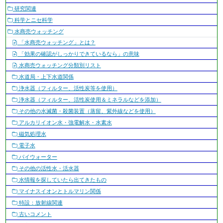
ゲ
研究関連
ー
科学とニセ科学
シ
水商売ウォッチング
ョ
「水商売ウォッチング」とは？
ン
「効果の確認がしっかりできているなら」の意味
水商売ウォッチング分類別リスト
水道局・上下水道関係
浄水器（フィルター、活性炭等を使用）
浄水器（フィルター、活性炭使用＆ミネラルなどを添加）
その他の水滅菌・殺菌装置（蒸留、紫外線などを使用）
アルカリイオン水・強電解水・水素水
磁気処理水
電子水
パイウォーター
その他の活性水・活水器
水情報を探していたら出てきたもの
マイナスイオンとトルマリン関係
特設：放射線関連
古いコメント