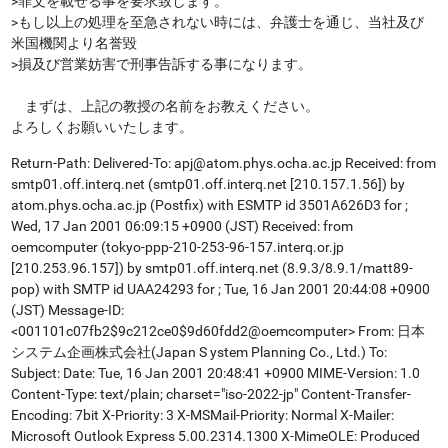
>罪文を載せる事を要求致します。
>もし以上の処理を至急されない時には、弁護士を通じ、当社及び
米国機関より名誉毀
>損及び営業妨害で刑事告訴する事になります。
まずは、上記の教授の名前をお教えください。
よろしくお願いいたします。
Return-Path: Delivered-To: apj@atom.phys.ocha.ac.jp Received: from
smtp01.off.interq.net (smtp01.off.interq.net [210.157.1.56]) by
atom.phys.ocha.ac.jp (Postfix) with ESMTP id 3501A626D3 for ;
Wed, 17 Jan 2001 06:09:15 +0900 (JST) Received: from
oemcomputer (tokyo-ppp-210-253-96-157.interq.or.jp
[210.253.96.157]) by smtp01.off.interq.net (8.9.3/8.9.1/matt89-
pop) with SMTP id UAA24293 for ; Tue, 16 Jan 2001 20:44:08 +0900
(JST) Message-ID:
<001101c07fb2$9c212ce0$9d60fdd2@oemcomputer> From: 日本
システム企画株式会社(Japan S ystem Planning Co., Ltd.) To:
Subject: Date: Tue, 16 Jan 2001 20:48:41 +0900 MIME-Version: 1.0
Content-Type: text/plain; charset="iso-2022-jp" Content-Transfer-
Encoding: 7bit X-Priority: 3 X-MSMail-Priority: Normal X-Mailer:
Microsoft Outlook Express 5.00.2314.1300 X-MimeOLE: Produced