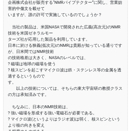
企画株式会社が販売する“NMRパイプテクター”に関し、営業妨
害的中傷文を載せて
いますが、誰の許可で実施しているのでしょうか？
当社の製品は、米国NASAで開発された広義(高次元)のNMR
技術を米国ゼネラルモー
ターズ社が応用した製品を利用しています。
日本に於ける狭義(低次元)のNMRは貴殿が知っている通りです
が、日米間ではNMR技術
の技術格差は大きく、NASAのレベルでは、
? 磁場は地球の磁場を使う
? 核スピンを起こすマイクロ波は鉄・ステンレス等の金属を透
過するというもので
す。
以上の技術については、そちらの東大宇宙研の教授クラス
の方は承知済みです。
ちなみに、日本のNMR技術は、
? 強い磁場を形成する強い電磁石が必要である。
? マイクロ波(というよりはラジオ波)は弱く、核スピンという
より核の向きを変え