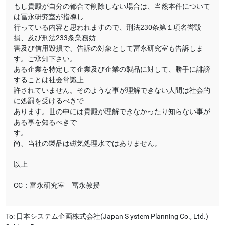
もし貴殿が自分の都合で削除しない場合は、当然本件について
は冨永研究室が指導し
行っている内容と思われますので、刑法230条第１項名誉毀
損、及び刑法233条業務妨
害及び信用毀損で、告訴の対象として冨永研究室も告訴しま
す。ご承知下さい。
ある企業を特定して企業及び企業の製品に対して、勝手に誹謗
することは社会常識上
許されていません。そのような事が理解できない人間は社会的
に処罰を受けるべきで
あります。世の中には貴殿が理解できなかったり知らない事が
ある事を知るべきで
す。
尚、当社の製品は磁気処理水ではありません。
以上
CC：富永研究室 冨永教授
To: 日本システム企画株式会社(Japan S ystem Planning Co., Ltd.)