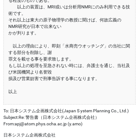
る程度のものである。
以上の装置は、MRI或いは分析用NMRにのみ利用できる技
術です。
それ以上は東大の原子物理学の教授に聞けば、何故広義の
NMR研究が日本で出来ない
かが判ります。
以上の理由により、即刻「水商売ウオッチング」の当社に関
する部分を削除し、謝
罪文を載せる事を要求致します。
もし以上の処理を至急されない時には、弁護士を通じ、当社及
び米国機関より名誉毀
損及び営業妨害で刑事告訴する事になります。
以上
To: 日本システム企画株式会社(Japan S ystem Planning Co., Ltd.)
Subject:Re: 警告書（日本システム企画株式会社）
From:apj@atom.phys.ocha.ac.jp (y.amo)
日本システム企画株式会社