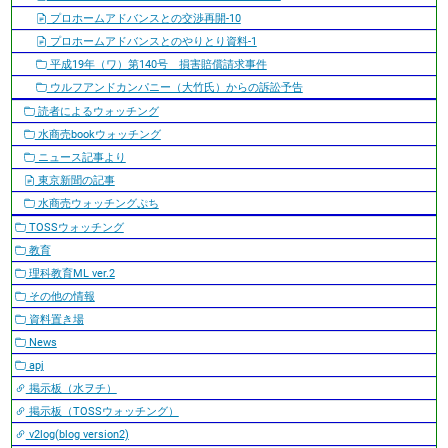
プロホームアドバンスとの交渉再開-10
プロホームアドバンスとのやりとり資料-1
平成19年（ワ）第140号 損害賠償請求事件
ウルフアンドカンパニー（大竹氏）からの訴訟予告
読者によるウォッチング
水商売bookウォッチング
ニュース記事より
東京新聞の記事
水商売ウォッチングぷち
TOSSウォッチング
教育
理科教育ML ver.2
その他の情報
資料置き場
News
apj
掲示板（水ヲチ）
掲示板（TOSSウォッチング）
v2log(blog version2)