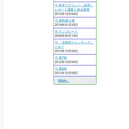
科学リテラシー（化学）
レポート課題と採点基準
2012年10月04日
資料置き場
2019年01月25日
テンプレート
2026年05月14日
「水商売ウォッチング」
とは？
2012年10月03日
第7回
2012年10月04日
第6回
2012年10月04日
最
More…
近
の
更
新
-