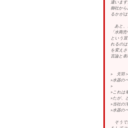
違います
御社から
るかがは
あと、こ
「水商売
という宣
れるのは
を変えさ
言論と表
> 天羽
>水器の
>
>これは
>たが、
>当社の
>水器の
そうでは