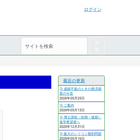
ログイン
サ
詳
検
イ
細
索
ト
検
を
索
検
索
最近の更新
成績不振のときの救済措
置の今昔
2026年05月25日
ご案内
2026年05月13日
博士課程（前期・後期）
進学希望者へ
2020年12月31日
阪大のシリコン製剤問題
2026年05月16日