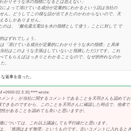
わかりそうな水の指標になるとは思えない」
位によって溶けている成分が定量的にわかるという話は当社の
せん。どうしてこの様な話が出てきたのかわからないので、天
えるしかありません。
のは、「酸化還元電位を水の指標として使う」ことに対して で
的はずれでしょう。
は「溶けている成分が定量的にわかりそうな水の指標」と具体
当社はこのような主張はしていないと指摘しただけです。これ
比べてもらえばはっきりとわかることなので、なぜ的外れなのか
した。
うな返事を送った。
M +0900 02.5.30,**** wrote:
コメント」が当社に関するコメントであることを天羽さんも認めてお
識できるのですから、このことを天羽さんに確認した時点で、他者で
能性があることを認めても良いと思いますが。
については、これ以上議論しても平行線だと思います。
は、「推測はまず無理」というものです。古いコメントに入れると