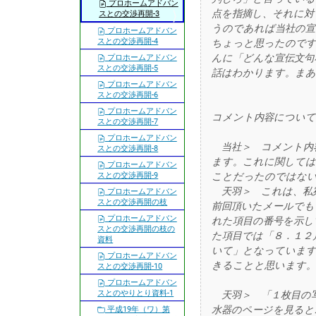
プロホームアドバン
点を指摘し、それに対
スとの交渉再開-3
うのであれば当社の宣
プロホームアドバン
スとの交渉再開-4
ちょっと思ったのです
んに「どんな宣伝文句
プロホームアドバン
スとの交渉再開-5
話はわかります。まあ
プロホームアドバン
スとの交渉再開-6
プロホームアドバン
コメント内容につい
スとの交渉再開-7
プロホームアドバン
当社＞ コメント内
スとの交渉再開-8
ます。これに関しては
プロホームアドバン
スとの交渉再開-9
ことだったのではな
天羽＞ これは、私
プロホームアドバン
スとの交渉再開の枝
前回頂いたメールでも
プロホームアドバン
れた項目の番号を示し
スとの交渉再開の枝の
た項目では「８．１２
資料
いて」となっています
プロホームアドバン
きることと思います
スとの交渉再開-10
プロホームアドバン
スとのやりとり資料-1
天羽＞ 「１枚目の
水器のページを見ると
平成19年（ワ）第