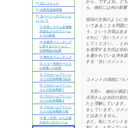
から、ですよね。ど
古いコメント
ら、御社には何の影響
水商売追加情報
当ページへのクレーム
冒頭の主張のように当
について
いてあることを問題に
日本システム企画株
う、という主張はあま
式会社よりのクレーム
とその対策
それに「古いコメント
水商売ウォッチング
してください。」とわ
に対するクレームと、
を使用する方式は当社
法律相談の結果
を書かれている浄水器
警告文ウォッチング
する「古いコメント」
スター管理サービス
の常務への回答
プロホームアドバン
スとの交渉再開の試み
コメントの添削につ
プロホームアドバン
スとの交渉再開-1
天羽＞ 御社が満足
プロホームアドバン
天羽さんは当社の宣伝
スとの交渉再開-2
たと理解しています。
プロホームアドバン
をしています。コメン
スとの交渉再開-の枝
とはありません。
私（天羽）からお茶
また、私にコメントを
の水大へのクレーム
判しろ」と言っている