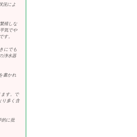
状況によ
繁殖しな
平気でや
です。
きにでも
の浄水器
を書かれ
ります。で
なり多く含
学的に批