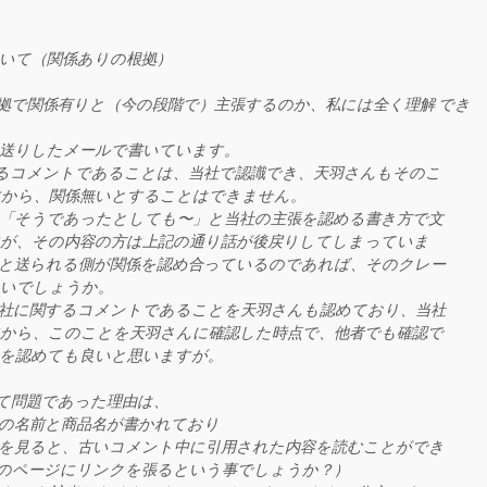
いて（関係ありの根拠）
で関係有りと（今の段階で）主張するのか、私には全く理解 でき
送りしたメールで書いています。
るコメントであることは、当社で認識でき、天羽さんもそのこ
すから、関係無いとすることはできません。
「そうであったとしても〜」と当社の主張を認める書き方で文
が、その内容の方は上記の通り話が後戻りしてしまっていま
と送られる側が関係を認め合っているのであれば、そのクレー
ないでしょうか。
社に関するコメントであることを天羽さんも認めており、当社
から、このことを天羽さんに確認した時点で、他者でも確認で
を認めても良いと思いますが。
て問題であった理由は、
の名前と商品名が書かれており
を見ると、古いコメント中に引用された内容を読むことができ
のページにリンクを張るという事でしょうか？）