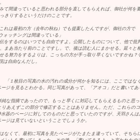
。
みて間違っていると思われる部分を直してもらえれば、御社が何を
っきりするというだけのことです。
れは最初の方（去年の秋ね）でも提案したんですが、御社の方で
ウォッチングは間違っている」
伝をするのはいつでも自由ですよ。公開したものについて、他で批
、まあ当たり前のことですし。で、後は読む人にまかせる。延々と
せる努力をするよりは、こっちの方が手っ取り早くないですかね？
現は自由なんだし。
＞ 「１枚目の写真の水の汚れの成分が何かを知るには、ここではな
ページを見るとわかる。同じ写真があって、「アオコ」だと書いてあ
単純な指摘であったので、もっと早くに対応してもらえるものと思
とりあえずこの部分で修正することはありません。ただ、これらの
浄水器のページに対してのものだと思っていたのですが、天羽さんは
ページは見ていないということでしょうか。
なくて、最初に写真を見たページがたまたま違っていて、そちら