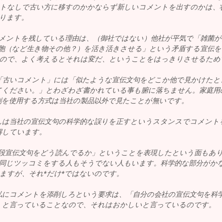
トなしで古い方に移すのかかならず新しいコメントを出すのかは、
ります。
ントを残している理由は、（御社ではない）他社が平気で「雑菌が
胞（など生き物その他？）を活き活きさせる」という矛盾する宣伝を
ので、よく考えるとそれは変だ、ということをはっきりさせるため
「古いコメント」には「似たような宣伝文句をどこか他で見かけたと
てください。」とわざわざ書かれている事も腑に落ちません。家庭用
剤を使用する方式は当社の製品以外で見たことが無いです。
んは当社の宣伝文句の科学的な誤りを正すというスタンスでコメント
解しています。
段宣伝文句をどう読んでるか」ということを表現したという面もあ
同じツッコミをする人もそうでない人もいます。科学的な部分がか
ますが、それ*だけ*ではないのです。
私にコメントを添削しろという要求は、「自分の会社の宣伝文句を科
」と言っていることなので、それはおかしいと言っているのです。