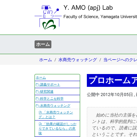
ホーム
ホーム
水商売ウォッチング
当ページへのク
ナ
ホーム
プロホームア
ビ
講義サポート
ゲ
研究関連
公開中
2012年10月05日
,
ー
科学とニセ科学
シ
水商売ウォッチング
ョ
「水商売ウォッチン
始めに当社の主張を
ン
グ」とは？
ントは、科学的批判に
「効果の確認がしっか
ているので、読者に誤
りできているなら」の意
味
ということです。そ