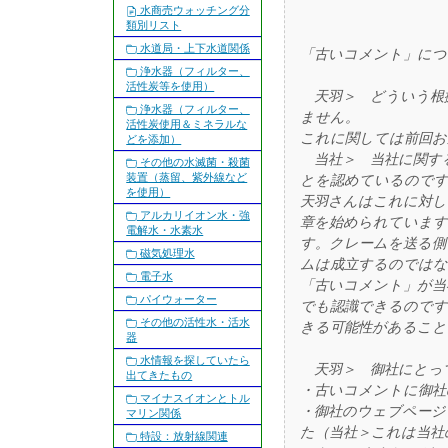
水商売ウォッチング分
類別リスト
水道局・上下水道関係
「古いコメント」につ
浄水器（フィルター、
活性炭等を使用）
天羽＞ どういう根拠
浄水器（フィルター、
ません。
活性炭使用＆ミネラルな
これに関しては前回お
どを添加）
当社＞ 当社に関す
その他の水滅菌・殺菌
装置（蒸留、紫外線など
とを認めているので
を使用）
天羽さんはこれに対し
アルカリイオン水・強
章を始められています
電解水・水素水
す。クレームを送る側
磁気処理水
ムは成立するのでは
電子水
「古いコメント」が当
パイウォーター
でも認識できるのです
その他の活性水・活水
きる可能性があること
器
水情報を探していたら
天羽＞ 御社にとっ
出てきたもの
・古いコメントに御社
マイナスイオンとトル
・御社のウェブページ
マリン関係
た（当社＞これは当社
特設：放射線関連