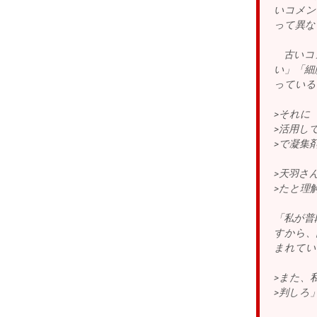
いコメン
って異な
古いコメ
い」「細
っている
>それに
>活用し
>で凝集
>天羽さ
>たと理
「私が普
すから、
まれてい
>また、
>判しろ