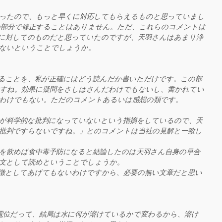
ったので、もっと早くに対応してもらえるものと思っていまし
の部分で修正することはありません。ただ、これらのコメントは
に対してのものだと思っていたのですが、天羽さんはあまり浄
いないということでしょうか。
ることを、私が正確にはどう読んだか書いただけです。この部
すね。効果に疑問をさしはさんだわけでもないし、書かれてい
わけでもない。ただのコメントあるいは感想の類です。
が科学的な批判になっていないという指摘をしているので、天
批判ですらないですね。」とのコメントは当社の見解と一致し
を飲めば食中毒予防になると結論したのは天羽さん自身の早合
文として読めということでしょうか。
徴としてあげてもないわけですから、必要の無い文章だと思い
電位だって、結局は水に何が溶けているかで変わるから、溶け