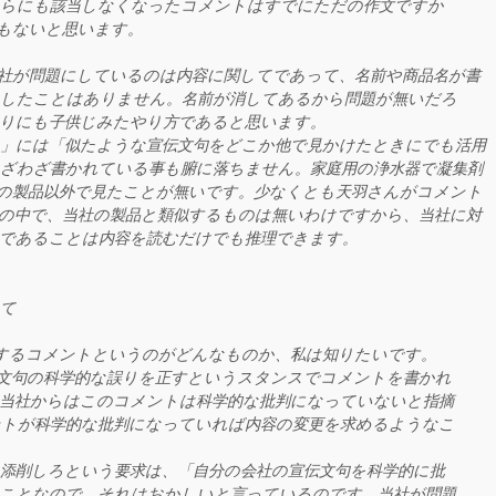
ちらにも該当しなくなったコメントはすでにただの作文ですか
もないと思います。
社が問題にしているのは内容に関してであって、名前や商品名が書
したことはありません。名前が消してあるから問題が無いだろ
りにも子供じみたやり方であると思います。
」には「似たような宣伝文句をどこか他で見かけたときにでも活用
ざわざ書かれている事も腑に落ちません。家庭用の浄水器で凝集剤
の製品以外で見たことが無いです。少なくとも天羽さんがコメント
の中で、当社の製品と類似するものは無いわけですから、当社に対
であることは内容を読むだけでも推理できます。
いて
するコメントというのがどんなものか、私は知りたいです。
文句の科学的な誤りを正すというスタンスでコメントを書かれ
当社からはこのコメントは科学的な批判になっていないと指摘
トが科学的な批判になっていれば内容の変更を求めるようなこ
添削しろという要求は、「自分の会社の宣伝文句を科学的に批
ことなので、それはおかしいと言っているのです。当社が問題