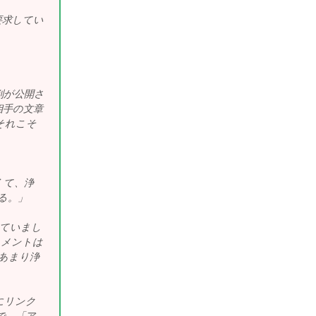
要求してい
判が公開さ
相手の文章
それこそ
くて、浄
る。」
っていまし
コメントは
あまり浄
にリンク