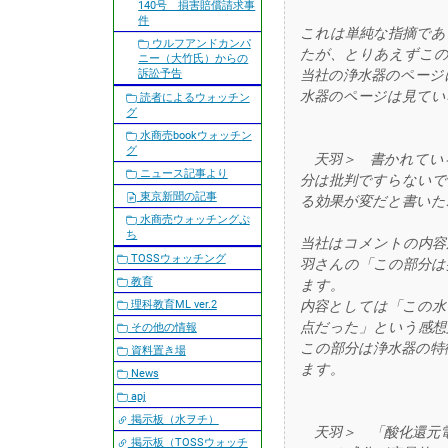
140号 損害賠償請求事
件
これは単純な指摘であ
ウルフアンドカンパ
たが、とりあえずこ
ニー（大竹氏）からの
訴訟予告
当社の浄水器のページ
水器のページは見て
読者によるウォッチン
グ
水商売bookウォッチン
グ
天羽＞ 書かれてい
ニュース記事より
分は批判ですらないで
東京新聞の記事
る効果が変だと書いた
水商売ウォッチングぷ
ち
当社はコメントの内容
TOSSウォッチング
羽さんの「この部分は
教育
ます。
理科教育ML ver.2
内容としては「この水
点だった」という感想
その他の情報
この部分は浄水器の特
資料置き場
ます。
News
apj
掲示板（水ヲチ）
天羽＞ 「酸化還元
掲示板（TOSSウォッチ