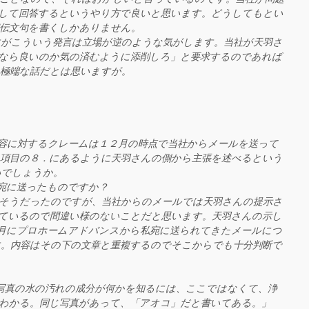
して回答するというやり方で良いと思います。どうしてもとい
伝文句を書くしかありません。
がこういう発言は立場が逆のような気がします。当社が天羽さ
なら良いのか気の済むように添削しろ」と要求するのであれば
極端な話だとは思いますが。
て
容に対するクレームは１２月の時点で当社からメールを送って
項目の８．にあるように天羽さんの側から主張を述べるという
いでしょうか。
宛に送ったものですか？
そうだったのですが、当社からのメールでは天羽さんの提示さ
ているので間違い様のないことだと思います。天羽さんの示し
月にプロホームアドバンスから私宛に送られてきたメールにつ
。内容はその下の文章と重複するのでそこからでも十分判断で
。
写真の水の汚れの成分が何かを知るには、ここではなくて、浄
わかる。同じ写真があって、「アオコ」だと書いてある。」