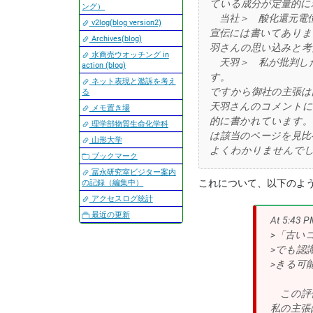
ている成分が定量的に
ング）
当社＞ 酸化還元電
v2log(blog version2)
宣伝には書いてありま
Archives(blog)
羽さんの思い込みと考
水商売ウオッチング in
天羽＞ 私が批判した
action (blog)
す。
ネット表現と濫訴を考え
ですから御社の主張は
る
天羽さんのコメントに
メモ置き場
的に書かれています。
理学部物質生命化学科
は該当のページを見
山形大学
よくわかりませんで
ブックマーク
冨永研究室ビジター案内
これについて、以下のよ
の記録（編集中）
アクセスログ統計
最近の更新
At 5:43 P
>「古い
>でも認
>きる可
この評価
私の主張