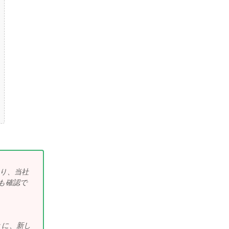
り、当社
も確認で
きに、新し