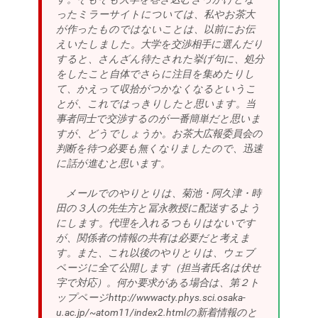
ったミラーサイトについては、私やお茶大
が作ったものではないことは、以前にお伝
えいたしました。大学を交渉相手に選んだり
すると、さんざん待たされた挙げ句に、処分
をしたこと自体でさらに注目を集めたりし
て、かえって収拾がつかなくなるというこ
とが、これではっきりしたと思います。当
事者同士で交渉するのが一番簡単だと思いま
すが、どうでしょうか。お茶大広報委員会の
判断を待つ必要も無くなりましたので、迅速
に話が進むと思います。
メールでのやりとりは、菊池・阿久津・時
田の３人の先生方と冨永教授に配送するよう
にします。代理を入れるつもりはないです
が、関係者の情報の共有は必要だと考えま
す。また、これ以後のやりとりは、ウェブ
ページに全て公開します（担当者氏名は伏せ
字で対応）。何か要求がある場合は、第２ト
ップページhttp://wwwacty.phys.sci.osaka-
u.ac.jp/~atom11/index2.htmlの新着情報のと