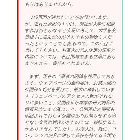
もりはありませんから。
交渉再開が遅れたことをお詫びします。
が、遅れた原因の１つは、御社が大学に相談
すれば何とかなると安易に考えて、大学を交
渉相手に選んだのがそもそもの判断ミスだ
ったということでもあるので、この点は了
承してください。お茶大の意志決定の速度と
内容については、私は関与できる立場にあり
ませんから、責任もとれません。
まず、現在の当事者の関係を整理しておき
ます。ウェブページの全内容は、お茶大側の
公開停止処分を受けて、阪大に移転していま
す（ウェブページのアクセス人数がそれな
りに多いこと、公開停止が本業の研究内容の
情報発信にまで及ぶこと、公開停止の期間も
明記されておらず公開停止のお知らせすら出
せない文言の通達がきたのでは、移転するし
かありませんでした）。お茶大は、既に、コ
ンテンツの内容に対して責任を持てる立場で