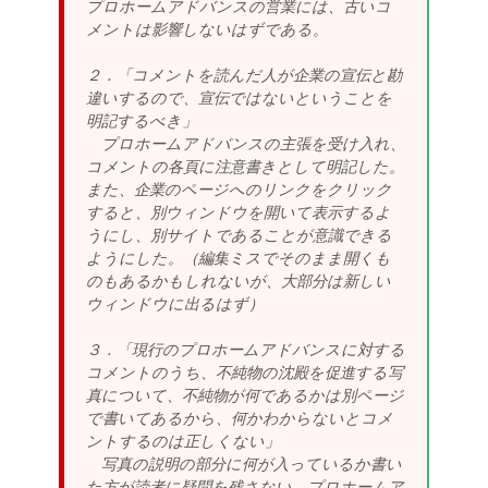
プロホームアドバンスの営業には、古いコ
メントは影響しないはずである。
２．「コメントを読んだ人が企業の宣伝と勘
違いするので、宣伝ではないということを
明記するべき」
プロホームアドバンスの主張を受け入れ、
コメントの各頁に注意書きとして明記した。
また、企業のページへのリンクをクリック
すると、別ウィンドウを開いて表示するよ
うにし、別サイトであることが意識できる
ようにした。（編集ミスでそのまま開くも
のもあるかもしれないが、大部分は新しい
ウィンドウに出るはず）
３．「現行のプロホームアドバンスに対する
コメントのうち、不純物の沈殿を促進する写
真について、不純物が何であるかは別ページ
で書いてあるから、何かわからないとコメ
ントするのは正しくない」
写真の説明の部分に何が入っているか書い
た方が読者に疑問を残さない。プロホームア