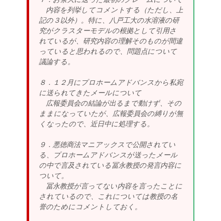
内容を列挙してコメントする（ただし、上
記の３以外）。特に、八戸工大の水溶液の研
究がクラスターモデルの根拠として引用さ
れているが、研究内容の理解そのものが間違
っていると思われるので、問題点について
議論する。
８．１２月にプロホームアドバンスから私宛
に送られてきたメールについて
広報委員会の結論が出るまで動けず、その
ままになっていたが、広報委員会の縛りが無
くなったので、近日中に処理する。
９．悪徳商法マニアックスで公開されてい
る、プロホームアドバンスが送ったメール
の中で言及されている冨永教授の発言内容に
ついて。
冨永教授が言ってない内容を言ったことに
されているので、これについては教授の名
誉のためにコメントしておく。