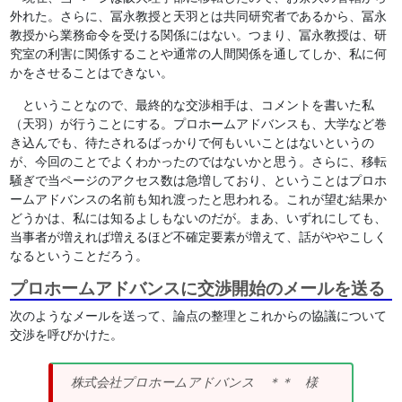
外れた。さらに、冨永教授と天羽とは共同研究者であるから、冨永
教授から業務命令を受ける関係にはない。つまり、冨永教授は、研
究室の利害に関係することや通常の人間関係を通してしか、私に何
かをさせることはできない。
ということなので、最終的な交渉相手は、コメントを書いた私
（天羽）が行うことにする。プロホームアドバンスも、大学など巻
き込んでも、待たされるばっかりで何もいいことはないというの
が、今回のことでよくわかったのではないかと思う。さらに、移転
騒ぎで当ページのアクセス数は急増しており、ということはプロホ
ームアドバンスの名前も知れ渡ったと思われる。これが望む結果か
どうかは、私には知るよしもないのだが。まあ、いずれにしても、
当事者が増えれば増えるほど不確定要素が増えて、話がややこしく
なるということだろう。
プロホームアドバンスに交渉開始のメールを送る
次のようなメールを送って、論点の整理とこれからの協議について
交渉を呼びかけた。
株式会社プロホームアドバンス ＊＊ 様