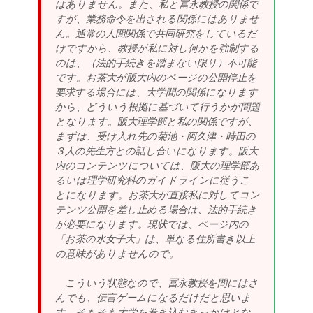
はありません。また、私と冨永教授の関係で
すが、業務命令を出される関係にはありませ
ん。通常の人間関係で共同研究をしているだ
けですから、教授が私に対し何かを強制する
のは、（法的手続きを踏まない限り）不可能
です。お茶大が阪大内のページの公開停止を
要求する場合には、大学間の関係になります
から、どういう根拠に基づいて行うかが問題
となります。阪大理学部と私の関係ですが、
まずは、受け入れ先の菊池・阿久津・時田の
３人の先生方との話し合いになります。阪大
内のコンテンツについては、阪大の理学部あ
るいは理学研究科のガイドラインに従うこ
とになります。お茶大が直接私に対してコン
テンツ公開を差し止める場合は、法的手続き
が必要になります。現状では、ページ内の
「お茶の水女子大」は、単なる住所書き以上
の意味がありませんので。
こういう状態なので、冨永教授を間にはさ
んでも、伝言ゲームになるだけだと思いま
す。そもそも大学を巻き込むきっかけとな