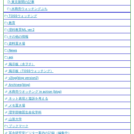
東京新聞の記事
水商売ウォッチングぷち
TOSSウォッチング
教育
理科教育ML ver.2
その他の情報
資料置き場
News
apj
掲示板（水ヲチ）
掲示板（TOSSウォッチング）
v2log(blog version2)
Archives(blog)
水商売ウオッチング in action (blog)
ネット表現と濫訴を考える
メモ置き場
理学部物質生命化学科
山形大学
ブックマーク
冨永研究室ビジター案内の記録（編集中）