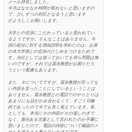
メール拝見しました。
今月はなかなか時間が取れないと思いますの
で、少しずつの対応となるうと思います
がよろしくお願いします。
大学との交渉にこだわっていると思われてい
るようですが、そんなことはありません。今
回の処分に対する理由説明を求めたのは、お茶
の水大学側との交渉のけじめをつけるためで
す。当社としては放っておいても何ら問題は無
いのですが、それでは冨永教授がお困りだろ
うという配慮もあります。
また、９についてですが、冨永教授が言ってな
い内容を言ったことにしているということは
ありません。冨永教授との電話でのやりとりは
あまりにも話がかみ合わなくて、すごく印象
的であったので今でも良く覚えています。私
としても、本当にその内容がその場しのぎで
なく、責任ある言葉として言われたのか不審に
思いましたので、電話の内容について確認のメ
ールを送ろうと考えていたほどです。