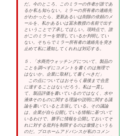
だ。今のところ、このミラーの作者が誰であ
るか私も知らない。ミラーの所有者の連絡先
がわかったら、更新あるいは削除の依頼のメ
ールを、私かあるいは冨永教授の名前で出す
ということで了承してほしい。現時点で、誰
がこのミラーを管理しているか判明してい
ない。そちらでミラー所有者の連絡先を突き
止めて私に通知してくれれば対応する。
５．「水商売ウォッチングについて、製品の
ことを調べずにコメントを書くのは無理で
はないか。企業に取材して書くべきだ」
この点についてはおそらく最後まで合意
に達することはないだろう。私は一貫し
て、製品評価を書いているのではなく、水や
液体そのものに関する理論や説明に関する議
論を書いていると主張している。その議論
は、企業が自ら公開している情報に基づいて
いるわけで、勝手に情報を公開しておいてそ
れに対する批判を制限するのは傲慢というも
のだ。プロホームアドバンスが私のコメン