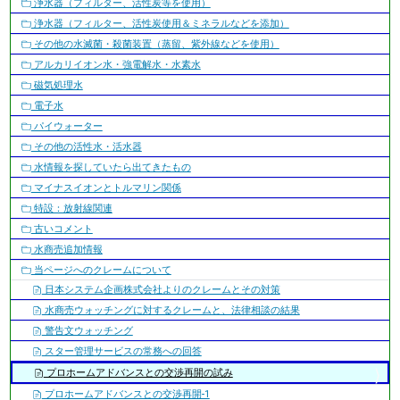
浄水器（フィルター、活性炭等を使用）
浄水器（フィルター、活性炭使用＆ミネラルなどを添加）
その他の水滅菌・殺菌装置（蒸留、紫外線などを使用）
アルカリイオン水・強電解水・水素水
磁気処理水
電子水
パイウォーター
その他の活性水・活水器
水情報を探していたら出てきたもの
マイナスイオンとトルマリン関係
特設：放射線関連
古いコメント
水商売追加情報
当ページへのクレームについて
日本システム企画株式会社よりのクレームとその対策
水商売ウォッチングに対するクレームと、法律相談の結果
警告文ウォッチング
スター管理サービスの常務への回答
プロホームアドバンスとの交渉再開の試み
プロホームアドバンスとの交渉再開-1