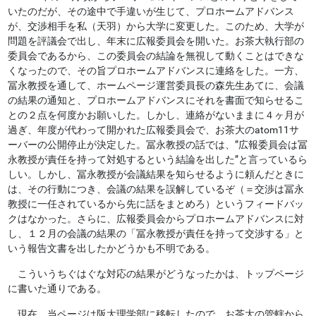
いたのだが、その途中で手違いが生じて、プロホームアドバンス
が、交渉相手を私（天羽）から大学に変更した。このため、大学が
問題を評議会で出し、年末に広報委員会を開いた。お茶大執行部の
委員会であるから、この委員会の結論を無視して動くことはできな
くなったので、その旨プロホームアドバンスに連絡をした。一方、
冨永教授を通して、ホームページ運営委員長の森先生あてに、会議
の結果の通知と、プロホームアドバンスにそれを書面で知らせるこ
との２点を何度かお願いした。しかし、連絡がないままに４ヶ月が
過ぎ、年度が代わって開かれた広報委員会で、お茶大のatom11サ
ーバーの公開停止が決定した。冨永教授の話では、”広報委員会は冨
永教授が責任を持って対処するという結論を出した”と言っているら
しい。しかし、冨永教授が会議結果を知らせるように頼んだときに
は、その行動につき、会議の結果を誤解しているぞ（＝交渉は冨永
教授に一任されているから先に話をまとめろ）というフィードバッ
クはなかった。さらに、広報委員会からプロホームアドバンスに対
し、１２月の会議の結果の「冨永教授が責任を持って交渉する」と
いう報告文書を出したかどうかも不明である。
こういうちぐはぐな対応の結果がどうなったかは、トップページ
に書いた通りである。
現在、当ページは阪大理学部に移転したので、お茶大の管轄から