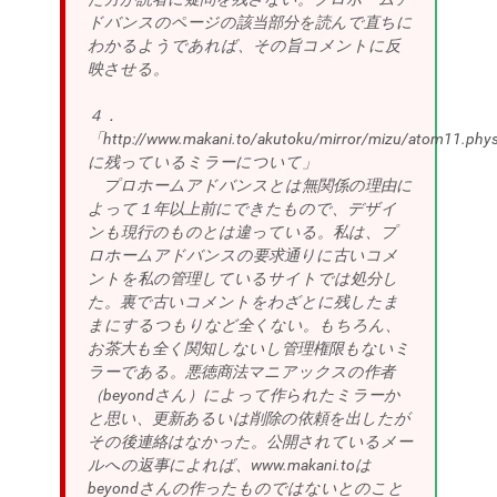
ドバンスのページの該当部分を読んで直ちに
わかるようであれば、その旨コメントに反
映させる。
４．
「http://www.makani.to/akutoku/mirror/mizu/atom11.phys.
に残っているミラーについて」
プロホームアドバンスとは無関係の理由に
よって１年以上前にできたもので、デザイ
ンも現行のものとは違っている。私は、プ
ロホームアドバンスの要求通りに古いコメ
ントを私の管理しているサイトでは処分し
た。裏で古いコメントをわざとに残したま
まにするつもりなど全くない。もちろん、
お茶大も全く関知しないし管理権限もないミ
ラーである。悪徳商法マニアックスの作者
（beyondさん）によって作られたミラーか
と思い、更新あるいは削除の依頼を出したが
その後連絡はなかった。公開されているメー
ルへの返事によれば、www.makani.toは
beyondさんの作ったものではないとのこと