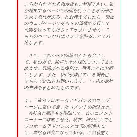
ころからたどれる掲示板もご利用下さい。私
が編集するページで公開を行うことが公平さ
を欠く恐れがある、とお考えでしたら、御社
のウェブページでそちらの流儀で並行して
公開を行ってくださってかまいません。こ
ちらのページからはリンクを貼ることで対
応します。
さて、これからの議論のたたき台とし
て、私の方で、論点とその現状についてまと
めます。異議がある場合は、番号ごとにお願
いします。また、項目が抜けている場合は、
そちらで追加をお願いします。「」内が御社
の主張をまとめたものです。
１．「昔のプロホームアドバンスのウェブ
ページに基いて書いたコメントの削除要求」
会社名と商品名を削除して、古いコメント
コーナーに移動させた。現在、誰が読んでも
プロホームアドバンスとは何の関係もな
い、単なる作文になっている。この状態で、