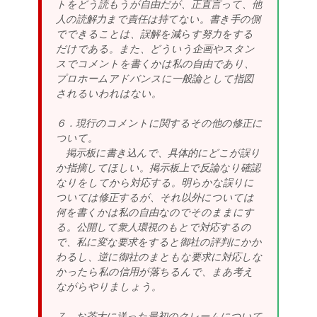
トをどう読もうが自由だが、正直言って、他
人の読解力まで責任は持てない。書き手の側
でできることは、誤解を減らす努力をする
だけである。また、どういう企画やスタン
スでコメントを書くかは私の自由であり、
プロホームアドバンスに一般論として指図
されるいわれはない。
６．現行のコメントに関するその他の修正に
ついて。
掲示板に書き込んで、具体的にどこが誤り
か指摘してほしい。掲示板上で反論なり確認
なりをしてから対応する。明らかな誤りに
ついては修正するが、それ以外については
何を書くかは私の自由なのでそのままにす
る。公開して衆人環視のもとで対応するの
で、私に変な要求をすると御社の評判にかか
わるし、逆に御社のまともな要求に対応しな
かったら私の信用が落ちるんで、まあ考え
ながらやりましょう。
７．お茶大に送った最初のクレームについて