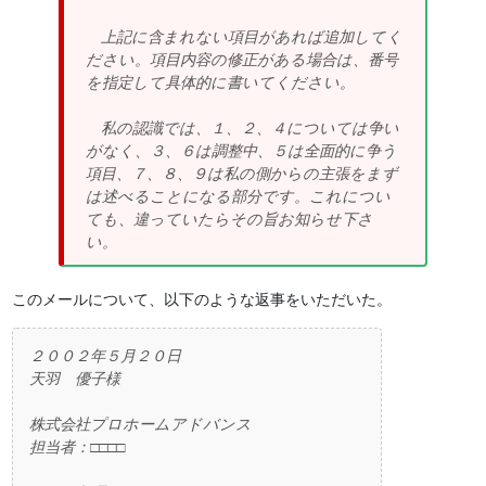
上記に含まれない項目があれば追加してく
ださい。項目内容の修正がある場合は、番号
を指定して具体的に書いてください。
私の認識では、１、２、４については争い
がなく、３、６は調整中、５は全面的に争う
項目、７、８、９は私の側からの主張をまず
は述べることになる部分です。これについ
ても、違っていたらその旨お知らせ下さ
い。
このメールについて、以下のような返事をいただいた。
２００２年５月２０日
天羽 優子様
株式会社プロホームアドバンス
担当者：□□□□