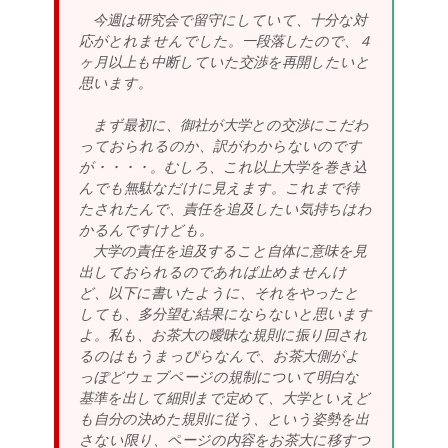
今週は研究会で留守にしていて、十分な対
応がとれませんでした。一段落したので、４
ヶ月以上も中断していた交渉を再開したいと
思います。
まず最初に、御社が大学との交渉にこだわ
っておられるのか、訳がわからないのです
が・・・・。むしろ、これ以上大学を巻き込
んでも無駄なだけに見えます。これまで待
たされたんで、責任を追及したい気持ちはわ
かるんですけども。
大学の責任を追及すること自体に意味を見
出しておられるのであれば止めませんけ
ど、以下に書いたように、それをやったと
しても、多分望む結果にならないと思います
よ。私も、お茶大の曖昧な規則に振り回され
るのはもうまっぴらなんで、お茶大側がよ
っぽどウェブページの規制について明白な
基準を出して細則まで定めて、大学といえど
も自分の決めた規則に従う、という姿勢を出
さない限り、ページの内容をお茶大に移すつ