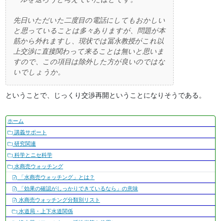
先日いただいた二度目の電話にしてもおかしい
と思っていることは多々ありますが、問題が本
筋から外れますし、現状では冨永教授がこれ以
上交渉に直接関わって来ることは無いと思いま
すので、この項目は除外した方が良いのではな
いでしょうか。
ということで、じっくり交渉再開ということになりそうである。
ナ
ホーム
ビ
講義サポート
ゲ
研究関連
ー
科学とニセ科学
シ
水商売ウォッチング
ョ
「水商売ウォッチング」とは？
ン
「効果の確認がしっかりできているなら」の意味
水商売ウォッチング分類別リスト
水道局・上下水道関係