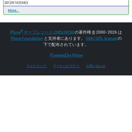
2012年10月04日
最
More…
近
の
更
®
Plone
オープンソース CMS/WCM
の著作権
©
2000- 2026 は
新
-
Plone Foundation
と支持者にあります。
GNU GPL license
の
下で配布されています。
Powered by Plone
サイトマップ
アクセシビリティ
お問い合わせ