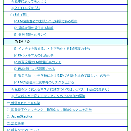
基本に戻って考えよう
入り口を探す方法
EM（菌）
EM菌推進者の主張がニセ科学である理由
提唱者側の提供する情報
批判情報へのリンク
EM汚染
インチキを教えることを正当化するEM擁護の主張
DNDメルマガの反論記事
教育現場のEM報道記事のメモ
EMは河川の汚濁源である
署名活動「小中学校におけるEMの利用を止めてほしい」の報告
EMの誤使用は食中毒のリスクを上げる
花粉を水に変えるマスクに飛びついてはいけない【追記変更あり】
「花粉を水に変えるマスク」をめぐる追加の議論
報道されたニセ科学
消費者庁ウォッチング ---措置命令，排除命令とニセ科学
JapanSkeptics
法と科学
雑多なデマについて