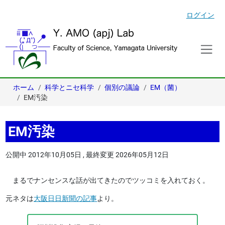
ログイン
ホーム
科学とニセ科学
個別の議論
EM（菌）
EM汚染
EM汚染
公開中
2012年10月05日
,
最終変更
2026年05月12日
まるでナンセンスな話が出てきたのでツッコミを入れておく。
元ネタは
大阪日日新聞の記事
より。