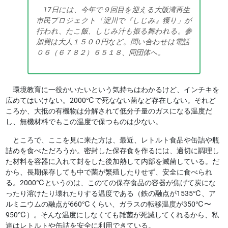
17日には、今年で９回目を迎える大阪湾再生
市民プロジェクト「淀川で『しじみ』獲り」が
行われ、たこ飯、しじみ汁も振る舞われる。参
加費は大人１５００円など。問い合わせは電話
０６（６７８２）６５１８、同団体へ。
環境教育に一役かいたいという気持ちはわかるけど、インチキを
広めてはいけない。2000℃で死なない菌など存在しない。それど
ころか、大抵の有機物は分解されて低分子量のガスになる温度だ
し、無機材料でもこの温度で保つものは少ない。
ところで、ここを見に来た方は、最近、レトルト食品や缶詰や瓶
詰めを食べただろうか。密封した保存食を作るには、適切に調理し
た材料を容器に入れて封をした後加熱して内部を滅菌している。だ
から、長期保存しても中で菌が繁殖したりせず、安全に食べられ
る。2000℃というのは、このての保存食品の容器が焦げて炭にな
ったり溶けたり壊れたりする温度である（鉄の融点が1535℃、ア
ルミニウムの融点が660℃くらい、ガラスの転移温度が350℃〜
950℃）。そんな温度にしなくても雑菌が死滅してくれるから、私
達はレトルトや缶詰を安全に利用できている。