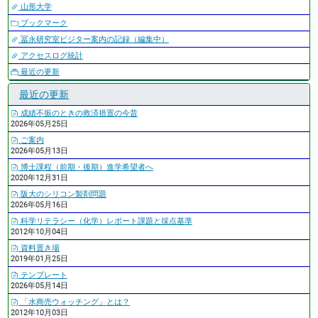
山形大学
ブックマーク
冨永研究室ビジター案内の記録（編集中）
アクセスログ統計
最近の更新
最近の更新
成績不振のときの救済措置の今昔
2026年05月25日
ご案内
2026年05月13日
博士課程（前期・後期）進学希望者へ
2020年12月31日
阪大のシリコン製剤問題
2026年05月16日
科学リテラシー（化学）レポート課題と採点基準
2012年10月04日
資料置き場
2019年01月25日
テンプレート
2026年05月14日
「水商売ウォッチング」とは？
2012年10月03日