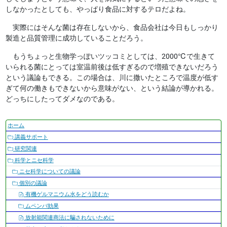
しなかったとしても、やっぱり食品に対するテロだよね。
実際にはそんな菌は存在しないから、食品会社は今日もしっかり
製造と品質管理に成功していることだろう。
もうちょっと生物学っぽいツッコミとしては、2000℃で生きて
いられる菌にとっては室温前後は低すぎるので増殖できないだろう
という議論もできる。この場合は、川に撒いたところで温度が低す
ぎて何の働きもできないから意味がない、という結論が導かれる。
どっちにしたってダメなのである。
ナ
ホーム
ビ
講義サポート
ゲ
研究関連
ー
科学とニセ科学
シ
ニセ科学についての議論
ョ
個別の議論
ン
有機ゲルマニウム水をどう読むか
ムペンバ効果
放射能関連商法に騙されないために