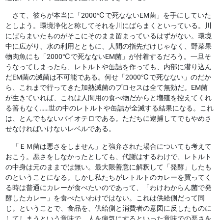
さて、彼らが本当に「2000℃で死なないEM菌」を手にしていた
としよう。環境浄化と称してそれを川にばらまくといっている。川
にばらまいたものがそこにそのまま留まっているはずがない。環境
中に広がり、水の利用とともに、人間の指先だけじゃなく、野菜果
物肉魚にも「2000℃で死なないEM菌」が付着するだろう。一旦そ
うなってしまったら、レトルトや缶詰を作っても、内部に潜り込ん
だEM菌の滅菌は不可能である。何せ「2000℃で死なない」のだか
ら、これまで行ってきた加熱滅菌のプロセスは全て無効だ。EM菌
が生きていれば、これは人間用の食べ物だからと増殖を控えてくれ
る筈もなく……世の中のレトルトや缶詰が全滅する結果になる。これ
は、とんでもないバイオテロである。ただちに逮捕してでもやめさ
せなければいけないレベルである。
「ＥＭ菌は悪さをしません」と強弁された場合についても考えて
おこう。悪さをしなかったとしても、代謝はするわけで、レトルト
の中身は元のままでは無い。最大限善意に解釈して「発酵」したも
のということになる。しかし私たちがレトルトのカレーを買ってく
る時は普通にカレーが食べたいのであって、「わけわからん菌で発
酵したカレー」を食べたいわけではない。これは供給側だって同
じ。ということで、食品を、供給側と消費者の意図に反したものに
してしまうという意味で、人を病気にするといった意味での悪さを