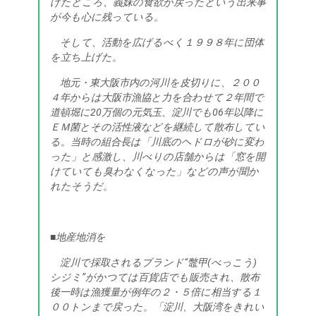
けたところ、義妹の食欲が戻ったという出来事
が今も心に残っている。
そして、活動を広げるべく１９９８年に団体
を立ち上げた。
地元・東大阪市内の河川を皮切りに、２００
４年からは大阪市漁協と力を合わせて２年間で
道頓堀に20万個の元気玉、淀川でも06年以降に
ＥＭ菌とその活性液などを継続して散布してい
る。当時の組合長は「川底のヘドロが砂に変わ
った」と感激し、川べりの店舗からは「窓を開
けていても臭わなくなった」などの声が聞か
れたそうだ。
■地産地消を
淀川で採取されるブランド“鼈甲(べっこう)
シジミ”がかつては百貨店でも販売され、散布
後一時は漁獲量が例年の２・５倍に相当する１
００トンまで戻った。「淀川、大阪湾をきれい