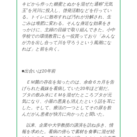
キビから作った糖蜜とぬかを混ぜた通称“元気
玉”を河川に投入し、啓発活動などを行ってい
る。トイレに散布すれば汚れが分解され、生
ごみは堆肥に変わる。そんな身近な効果をき
っかけに、主婦の目線で取り組んできた。小中
学校での環境教育にも一役買っており「みんな
が力を出し合って川を守ろうという風潮にな
れば」と前を向く。
■出合いは20年前
ＥＭ菌の存在を知ったのは、余命６カ月を告
げられた義妹を看病していた20年ほど前だ。
ブタの飲み水にＥＭを混ぜたところブタが元
気になり、小屋の悪臭も消えたという話を耳に
した。そして、療法の一つとしてその尿を飲
んだがん患者が快方に向かったと聞いた。
以来、企業や大学教授の講演を訪ね歩き、情
報を求めた。看病の傍らで素材を食事に混ぜ続