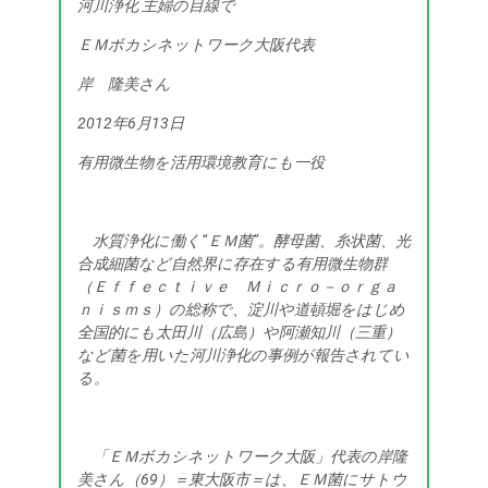
河川浄化 主婦の目線で
ＥＭボカシネットワーク大阪代表
岸 隆美さん
2012年6月13日
有用微生物を活用環境教育にも一役
水質浄化に働く“ＥＭ菌”。酵母菌、糸状菌、光
合成細菌など自然界に存在する有用微生物群
（Ｅｆｆｅｃｔｉｖｅ Ｍｉｃｒｏ－ｏｒｇａ
ｎｉｓｍｓ）の総称で、淀川や道頓堀をはじめ
全国的にも太田川（広島）や阿瀬知川（三重）
など菌を用いた河川浄化の事例が報告されてい
る。
「ＥＭボカシネットワーク大阪」代表の岸隆
美さん（69）＝東大阪市＝は、ＥＭ菌にサトウ