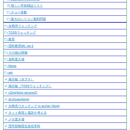
怪しい学術雑誌リスト
チョー算数
阪大のシリコン製剤問題
水商売ウォッチング
TOSSウォッチング
教育
理科教育ML ver.2
その他の情報
資料置き場
News
apj
掲示板（水ヲチ）
掲示板（TOSSウォッチング）
v2log(blog version2)
Archives(blog)
水商売ウオッチング in action (blog)
ネット表現と濫訴を考える
メモ置き場
理学部物質生命化学科