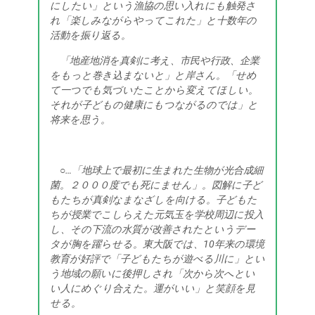
にしたい」という漁協の思い入れにも触発さ
れ「楽しみながらやってこれた」と十数年の
活動を振り返る。
「地産地消を真剣に考え、市民や行政、企業
をもっと巻き込まないと」と岸さん。「せめ
て一つでも気づいたことから変えてほしい。
それが子どもの健康にもつながるのでは」と
将来を思う。
○…「地球上で最初に生まれた生物が光合成細
菌。２０００度でも死にません」。図解に子ど
もたちが真剣なまなざしを向ける。子どもた
ちが授業でこしらえた元気玉を学校周辺に投入
し、その下流の水質が改善されたというデー
タが胸を躍らせる。東大阪では、10年来の環境
教育が好評で「子どもたちが遊べる川に」とい
う地域の願いに後押しされ「次から次へとい
い人にめぐり合えた。運がいい」と笑顔を見
せる。