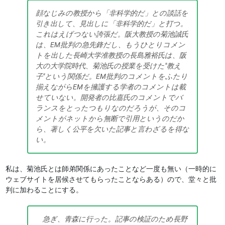
顔なじみの教授から「非科学的だ」との談話を
引き出して、見出しに「非科学的だ」と打つ。
これはえげつない誇張だ。阪大教授の菊池誠氏
は、EM批判の急先鋒だし、もうひとりコメン
トを出した長崎大学准教授の長島雅裕氏は、阪
大の大学院時代、菊池氏の授業を受けた"教え
子"という関係だ。EM批判のコメントをふたり
揃えながらEMを擁護する学者のコメントは載
せていない。開発者の比嘉氏のコメントでバ
ランスをとったつもりなのだろうが、そのコ
メントがネットから無断で引用というのだか
ら、著しく公平を欠いた記事と言わざるを得な
い。
私は、菊池氏とは師弟関係にあったことなど一度も無い（一時的に
ウェブサイトを居候させてもらったことならある）ので、堂々と批
判に加わることにする。
急ぎ、青森に行った。記事の検証のため長野