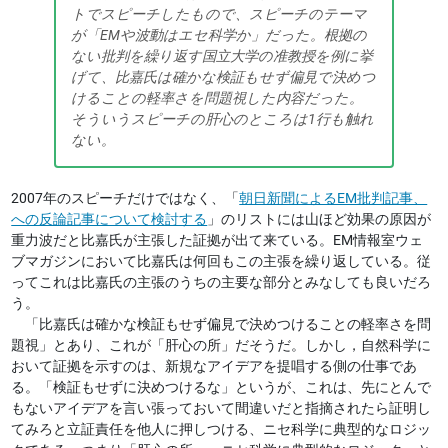
トでスピーチしたもので、スピーチのテーマ
が「EMや波動はエセ科学か」だった。根拠の
ない批判を繰り返す国立大学の准教授を例に挙
げて、比嘉氏は確かな検証もせず偏見で決めつ
けることの軽率さを問題視した内容だった。
そういうスピーチの肝心のところは1行も触れ
ない。
2007年のスピーチだけではなく、「
朝日新聞によるEM批判記事、
への反論記事について検討する
」のリストには山ほど効果の原因が
重力波だと比嘉氏が主張した証拠が出て来ている。EM情報室ウェ
ブマガジンにおいて比嘉氏は何回もこの主張を繰り返している。従
ってこれは比嘉氏の主張のうちの主要な部分とみなしても良いだろ
う。
「比嘉氏は確かな検証もせず偏見で決めつけることの軽率さを問
題視」とあり、これが「肝心の所」だそうだ。しかし，自然科学に
おいて証拠を示すのは、新規なアイデアを提唱する側の仕事であ
る。「検証もせずに決めつけるな」というが、これは、先にとんで
もないアイデアを言い張っておいて間違いだと指摘されたら証明し
てみろと立証責任を他人に押しつける、ニセ科学に典型的なロジッ