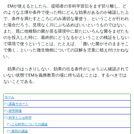
EMが使えるとしたら、提唱者の非科学宣伝をまず切り離し、ど
のような土壌や条件で使った時にどんな効果があるのか確認した上
で、条件を満たすところにのみ適切な量使う、ということが行われ
た場合だろう。見境なく川にぶち込めばいいというものではない。
また、既に他種類の菌が居る環境中に新たにいろんな菌をまぜたも
のを投入した時に、最終的にどうなるかということの検証をしない
で環境で使うということは、たとえば、「撒いた菌がそのままそこ
で働く」といった微生物相についての誤解を児童に植え付けかねな
い。
効果のはっきりしない、効果の出る条件がじゅうぶん確認されて
いない状態でEMを義務教育の場に持ち込むことは、するべきでは
ないことである。
ナ
ホーム
ビ
講義サポート
ゲ
研究関連
ー
科学とニセ科学
シ
ニセ科学についての議論
ョ
個別の議論