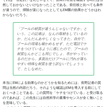
然しておかないといけなかったことである。前任校と比べても条件
が違うので、掃除が楽になったとしてもEM菌の効果かどうかはわ
からないだろう。
「プールの材質が違うんじゃないですか」と
いう。この記者は、なんの取材をしているの
か、だんだんあやしくなってきた。自分で、
プールの現場も確かめもせず、ただ電話でケ
チをつけているように感じたので、プールの
材質なんかどこも同じでしょ、市がやってい
るのだから。多賀台だけプールに汚れが落ち
やすい特殊な材質を使う訳ないでしょうっ
て、たしなめた。
本当にEMによる効果なのかどうかを知るためには、長野記者の質
問は当然の内容だろう。そのような確認はEMを導入する前にして
おくべきことである。この質問を「ケチをつけている」と受け取る
のであれば、この先生には自然科学の素養やセンスが全く無いこと
を意味している。