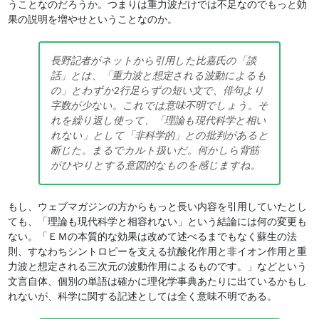
うことなのだろうか。つまりは重力波だけでは不足なのでもっと効
果の説明を増やせということなのか。
長野記者がネットから引用した比嘉氏の「談
話」とは、「重力波と想定される波動によるも
の」とわずか2行足らずの短い文で、俳句より
字数が少ない。これでは意味不明でしょう。そ
れを繰り返し使って、「理論も現代科学と相い
れない」として「非科学的」との批判があると
断じた。まるでカルト扱いだ。何かしら背筋
がひやりとする意図的なものを感じますね。
もし、ウェブマガジンの方からもっと長い内容を引用していたとし
ても、「理論も現代科学と相容れない」という結論には何の変更も
ない。「ＥＭの本質的な効果は改めて述べるまでもなく蘇生の法
則、すなわちシントロピーを支える抗酸化作用と非イオン作用と重
力波と想定される三次元の波動作用によるものです。」などという
文言自体、個別の単語は確かに理化学事典あたりに出ているかもし
れないが、科学に関する記述としては全く意味不明である。