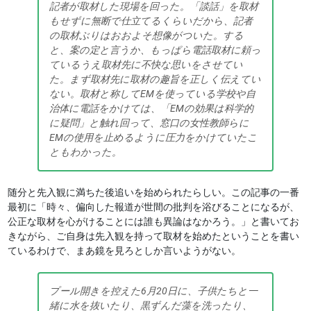
記者が取材した現場を回った。「談話」を取材
もせずに無断で仕立てるくらいだから、記者
の取材ぶりはおおよそ想像がついた。する
と、案の定と言うか、もっぱら電話取材に頼っ
ているうえ取材先に不快な思いをさせてい
た。まず取材先に取材の趣旨を正しく伝えてい
ない。取材と称してEMを使っている学校や自
治体に電話をかけては、「EMの効果は科学的
に疑問」と触れ回って、窓口の女性教師らに
EMの使用を止めるように圧力をかけていたこ
ともわかった。
随分と先入観に満ちた後追いを始められたらしい。この記事の一番
最初に「時々、偏向した報道が世間の批判を浴びることになるが、
公正な取材を心がけることには誰も異論はなかろう。」と書いてお
きながら、ご自身は先入観を持って取材を始めたということを書い
ているわけで、まあ鏡を見ろとしか言いようがない。
プール開きを控えた6月20日に、子供たちと一
緒に水を抜いたり、黒ずんだ藻を洗ったり、