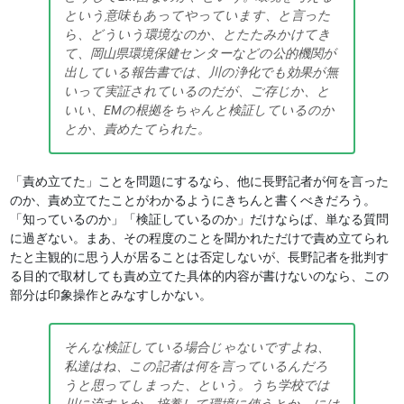
という意味もあってやっています、と言った
ら、どういう環境なのか、とたたみかけてき
て、岡山県環境保健センターなどの公的機関が
出している報告書では、川の浄化でも効果が無
いって実証されているのだが、ご存じか、と
いい、EMの根拠をちゃんと検証しているのか
とか、責めたてられた。
「責め立てた」ことを問題にするなら、他に長野記者が何を言った
のか、責め立てたことがわかるようにきちんと書くべきだろう。
「知っているのか」「検証しているのか」だけならば、単なる質問
に過ぎない。まあ、その程度のことを聞かれただけで責め立てられ
たと主観的に思う人が居ることは否定しないが、長野記者を批判す
る目的で取材しても責め立てた具体的内容が書けないのなら、この
部分は印象操作とみなすしかない。
そんな検証している場合じゃないですよね、
私達はね、この記者は何を言っているんだろ
うと思ってしまった、という。うち学校では