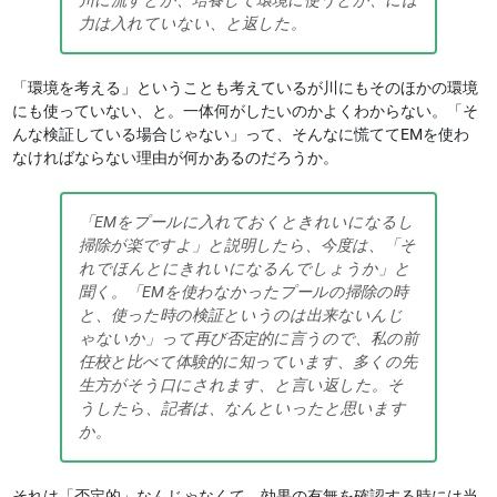
川に流すとか、培養して環境に使うとか、には
力は入れていない、と返した。
「環境を考える」ということも考えているが川にもそのほかの環境
にも使っていない、と。一体何がしたいのかよくわからない。「そ
んな検証している場合じゃない」って、そんなに慌ててEMを使わ
なければならない理由が何かあるのだろうか。
「EMをプールに入れておくときれいになるし
掃除が楽ですよ」と説明したら、今度は、「そ
れでほんとにきれいになるんでしょうか」と
聞く。「EMを使わなかったプールの掃除の時
と、使った時の検証というのは出来ないんじ
ゃないか」って再び否定的に言うので、私の前
任校と比べて体験的に知っています、多くの先
生方がそう口にされます、と言い返した。そ
うしたら、記者は、なんといったと思います
か。
それは「否定的」なんじゃなくて、効果の有無を確認する時には当