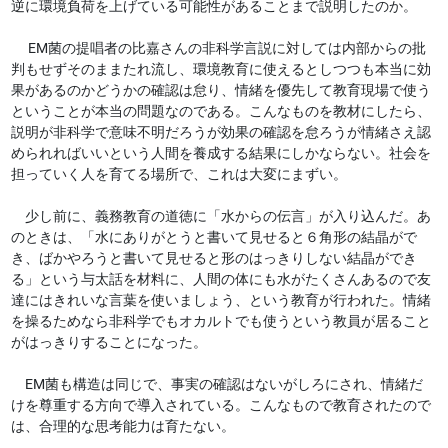
逆に環境負荷を上げている可能性があることまで説明したのか。
EM菌の提唱者の比嘉さんの非科学言説に対しては内部からの批
判もせずそのままたれ流し、環境教育に使えるとしつつも本当に効
果があるのかどうかの確認は怠り、情緒を優先して教育現場で使う
ということが本当の問題なのである。こんなものを教材にしたら、
説明が非科学で意味不明だろうが効果の確認を怠ろうが情緒さえ認
められればいいという人間を養成する結果にしかならない。社会を
担っていく人を育てる場所で、これは大変にまずい。
少し前に、義務教育の道徳に「水からの伝言」が入り込んだ。あ
のときは、「水にありがとうと書いて見せると６角形の結晶がで
き、ばかやろうと書いて見せると形のはっきりしない結晶ができ
る」という与太話を材料に、人間の体にも水がたくさんあるので友
達にはきれいな言葉を使いましょう、という教育が行われた。情緒
を操るためなら非科学でもオカルトでも使うという教員が居ること
がはっきりすることになった。
EM菌も構造は同じで、事実の確認はないがしろにされ、情緒だ
けを尊重する方向で導入されている。こんなもので教育されたので
は、合理的な思考能力は育たない。