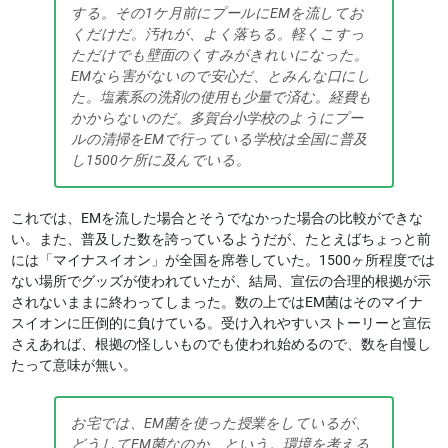
する。その1ケ月前にプールにEMを流してお
くだけだ。汚れが、よく落ちる。軽くこすっ
ただけでも壁面のくすみがきれいになった。
EMなら害がないので安心だ、とみんな口にし
た。塩素系の洗剤の使用も少量で済む。経費も
かからないのだ。多賀台小学校のようにプー
ルの清掃をEMで行っている学校は全国に普及
し1500ケ所に及んでいる。
これでは、EMを流した場合とそうでなかった場合の比較ができな
い。また、普及した数を誇っているようだが、たとえばちょっと前
には「マイナスイオン」が全国を席巻していた。1500ヶ所程度では
ない場所でグッズが使われていたが、結局、宣伝の合理的根拠が示
されないままに終わってしまった。数の上ではEM菌はそのマイナ
スイオンに圧倒的に負けている。受け入れやすいストーリーと宣伝
さえあれば、根拠の怪しいものでも使われ始めるので、数を自慢し
たって意味が無い。
お宅では、EM菌を使った授業をしているが、
どうしてEM菌なのか、という。環境を考える