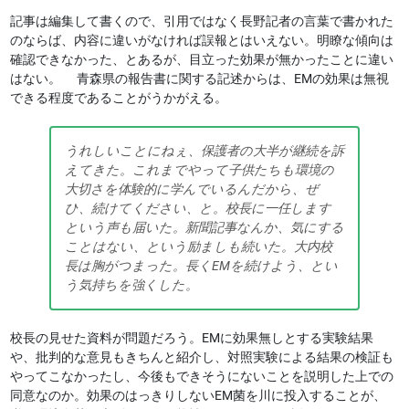
記事は編集して書くので、引用ではなく長野記者の言葉で書かれた
のならば、内容に違いがなければ誤報とはいえない。明瞭な傾向は
確認できなかった、とあるが、目立った効果が無かったことに違い
はない。 青森県の報告書に関する記述からは、EMの効果は無視
できる程度であることがうかがえる。
うれしいことにねぇ、保護者の大半が継続を訴
えてきた。これまでやって子供たちも環境の
大切さを体験的に学んでいるんだから、ぜ
ひ、続けてください、と。校長に一任します
という声も届いた。新聞記事なんか、気にする
ことはない、という励ましも続いた。大内校
長は胸がつまった。長くEMを続けよう、とい
う気持ちを強くした。
校長の見せた資料が問題だろう。EMに効果無しとする実験結果
や、批判的な意見もきちんと紹介し、対照実験による結果の検証も
やってこなかったし、今後もできそうにないことを説明した上での
同意なのか。効果のはっきりしないEM菌を川に投入することが、