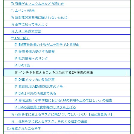
ン
有機ゲルマニウム水をどう読むか
ムペンバ効果
放射能関連商法に騙されないために
基本に戻って考えよう
入り口を探す方法
EM（菌）
EM菌推進者の主張がニセ科学である理由
提唱者側の提供する情報
批判情報へのリンク
EM汚染
インチキを教えることを正当化するEM擁護の主張
DNDメルマガの反論記事
教育現場のEM報道記事のメモ
EMは河川の汚濁源である
署名活動「小中学校におけるEMの利用を止めてほしい」の報告
EMの誤使用は食中毒のリスクを上げる
花粉を水に変えるマスクに飛びついてはいけない【追記変更あり】
「花粉を水に変えるマスク」をめぐる追加の議論
報道されたニセ科学