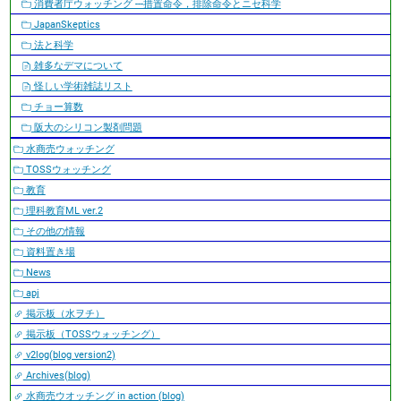
消費者庁ウォッチング ---措置命令，排除命令とニセ科学
JapanSkeptics
法と科学
雑多なデマについて
怪しい学術雑誌リスト
チョー算数
阪大のシリコン製剤問題
水商売ウォッチング
TOSSウォッチング
教育
理科教育ML ver.2
その他の情報
資料置き場
News
apj
掲示板（水ヲチ）
掲示板（TOSSウォッチング）
v2log(blog version2)
Archives(blog)
水商売ウオッチング in action (blog)