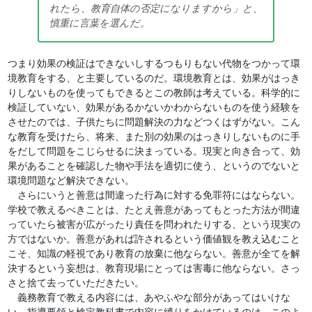
れたら、教育自体の否定になりますから」と、
慎重に言葉を選んだ。
つまり効果の検証はできないしするつもりもない代物をつかって環
境教育をする、と主要しているのだ。環境教育とは、効果がはっき
りしないものを使ってもできるとこの教師は考えている。科学的に
検証していない、効果があるかないかわからないものを使う経験を
させたのでは、子供たちに問題解決の力などつくはずがない。こん
な教育を受けたら、将来、また別の効果のはっきりしないものに手
をだして問題をこじらせるに決まっている。現実と向き合って、効
果があることを確認した物や手法を適切に使う、というのでないと
環境問題など解決できない。
さらにいうと善意は間違った行為に対する免罪符にはならない。
学校で教えるべきことは、たとえ善意があってもとった方法が間違
っていたら被害が広がったり責任を問われたりする、という現実の
方ではないか。善意があれば許されるという価値観を教え込むこと
こそ、知識の軽視であり教育の放棄に他ならない。善意が全てを解
決するという妄想は、教育現場にとっては害毒に他ならない。さっ
さと捨て去っていただきたい。
義務教育で教える内容には、あやふやな部分があってはいけな