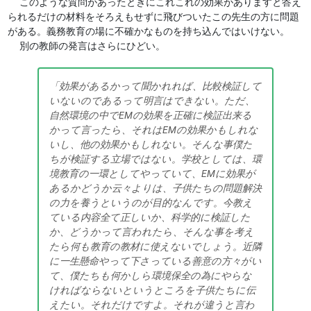
このような質問があったときにこれこれの効果がありますと答え
られるだけの材料をそろえもせずに飛びついたこの先生の方に問題
がある。義務教育の場に不確かなものを持ち込んではいけない。
別の教師の発言はさらにひどい。
「効果があるかって聞かれれば、比較検証して
いないのであるって明言はできない。ただ、
自然環境の中でEMの効果を正確に検証出来る
かって言ったら、それはEMの効果かもしれな
いし、他の効果かもしれない。そんな事僕た
ちが検証する立場ではない。学校としては、環
境教育の一環としてやっていて、EMに効果が
あるかどうか云々よりは、子供たちの問題解決
の力を養うというのが目的なんです。今教え
ている内容全て正しいか、科学的に検証した
か、どうかって言われたら、そんな事を考え
たら何も教育の教材に使えないでしょう。近隣
に一生懸命やって下さっている善意の方々がい
て、僕たちも何かしら環境保全の為にやらな
ければならないというところを子供たちに伝
えたい。それだけですよ。それが違うと言わ