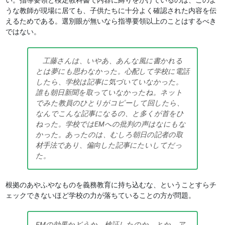
い。指導要領と検定教科書で内容に縛りをかけているのは、このよ
うな教師が現場に居ても、子供たちに十分よく確認された内容を伝
えるためである。選別眼が無いなら指導要領以上のことはするべき
ではない。
工藤さんは、いやあ、あんな風に書かれる
とは夢にも思わなかった。心配して学校に電話
したら、学校は記事に気づいていなかった。
誰も朝日新聞を取っていなかったね。ネット
でみた教員のひとりがコピーして回したら、
なんでこんな記事になるの、と多くが首をひ
ねった。学校ではEMへの批判の声はなにもな
かった。あったのは、むしろ朝日の記者の取
材手法であり、偏向した記事にたいしてだっ
た。
根拠のあやふやなものを義務教育に持ち込むな、ということすらチ
ェックできないほど学校の力が落ちていることの方が問題。
EMの効果かどうか、検証したのか、とか、ア