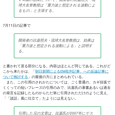
球大名誉教授は「重力波と想定される波動によ
るもの」と主張する。
7月11日の記事で
開発者の比嘉照夫・琉球大名誉教授は、効果は
「重力波と想定される波動による」と説明す
る。
と書かれて居る部分になる。内容はほとんど同じである。これがど
こから来たかは、「
朝日新聞によるEM批判記事、への反論記事に
ついて検討する
」の最後の方にまとめられている。
また、この引用のされかたについては、ごく普通の、カギ括弧で
くくっての短いフレーズの引用のみで、比嘉氏の著書あるいは過去
の発言を記録したものからただ単に引用されただけのように見え、
「「談話」風に仕立て」たようには見えない。
引用した元の文章は、比嘉氏が2007年にゲス