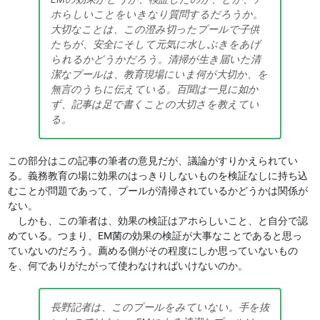
ホらしいことをいきなり質問するだろうか。
大切なことは、この澄み切ったプールで子供
たちが、安全にそして元気に水しぶきをあげ
られるかどうかだろう。清掃が生き届いた清
潔なプールは、教育現場にいま何が大切か、を
無言のうちに伝えている。百聞は一見に如か
ず、記事は足で書くことの大切さを教えてい
る。
この部分はこの記事の筆者の意見だが、議論がすりかえられてい
る。義務教育の場に効果のはっきりしないものを検証なしに持ち込
むことが問題であって、プールが清掃されているかどうかは関係が
ない。
しかも、この筆者は、効果の検証はアホらしいこと、と自分で認
めている。つまり、EM菌の効果の検証が大事なことであると思っ
ていないのだろう。薦める側がその程度にしか思っていないもの
を、何でありがたがって使わなければいけないのか。
長野記者は、このプールをみていない。手を抜