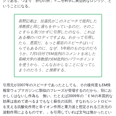
クである。つまり「肝心の所」＝ニセ科学に典型的なロジック、と
いうことになる。
長野記者は、比嘉氏がこのスピーチで批判した
准教授と同じ過ちをやっているのだ。そのこ
とすらも気づかずに引用したのなら、これは
ある種のパロディですよね。わかって引用し
たら、悪質だ。もっと最近のスピーチはいく
らでもあるのに、なぜ、5年前のものなのだろ
うか。7月3日付でEM批判のコメントを出した
長崎大学の准教授のEM批判のパワーポイント
を使うから、こんなおかしなことになってし
まうのだろう、と推察する。
引用元が2007年のスピーチであったとしても、その後何度もEM情
報室ウェブマガジンに類似のフレーズが登場するのだから、別にお
かしくはないし作為も 無い。たとえば2009年の「ＥＭの本質的な
効果は改めて述べるまでもなく蘇生の法則、すなわちシントロピー
を支える抗酸化作用と非イオン作用と重力波と想定される三次元の
波動作用によるものです。」を引用していれば文句は無かったとい