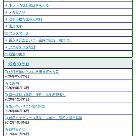
ネット表現と濫訴を考える
メモ置き場
理学部物質生命化学科
山形大学
ブックマーク
冨永研究室ビジター案内の記録（編集中）
アクセスログ統計
最近の更新
最近の更新
成績不振のときの救済措置の今昔
2026年05月25日
ご案内
2026年05月13日
博士課程（前期・後期）進学希望者へ
2020年12月31日
阪大のシリコン製剤問題
2026年05月16日
科学リテラシー（化学）レポート課題と採点基準
2012年10月04日
資料置き場
2019年01月25日