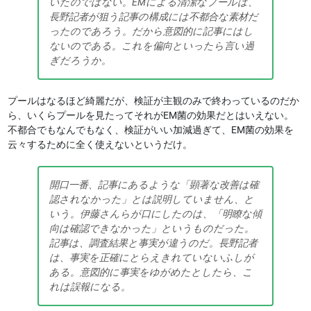
いたのではない。EMによる清潔なプールは、
長野記者が狙う記事の構成には不都合な素材だ
ったのであろう。だから意図的に記事にはし
ないのである。これを偏向といったら言い過
ぎだろうか。
プールはなるほど綺麗だが、検証が主観のみで終わっているのだか
ら、いくらプールを見たってそれがEM菌の効果だとはいえない。
不都合でもなんでもなく、検証がいい加減過ぎて、EM菌の効果を
云々するために全く使えないというだけ。
開口一番、記事にあるような「顕著な改善は確
認されなかった」とは説明していません、と
いう。伊藤さんらが口にしたのは、「明瞭な傾
向は確認できなかった」というものだった。
記事は、調査結果と事実が違うのだ。長野記者
は、事実を正確にとらえきれていないふしが
ある。意図的に事実をゆがめたとしたら、こ
れは誤報になる。