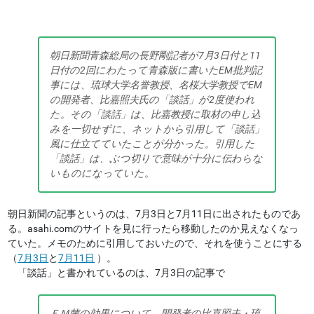
朝日新聞青森総局の長野剛記者が7月3日付と11
日付の2回にわたって青森版に書いたEM批判記
事には、琉球大学名誉教授、名桜大学教授でEM
の開発者、比嘉照夫氏の「談話」が2度使われ
た。その「談話」は、比嘉教授に取材の申し込
みを一切せずに、ネットから引用して「談話」
風に仕立てていたことが分かった。引用した
「談話」は、ぶつ切りで意味が十分に伝わらな
いものになっていた。
朝日新聞の記事というのは、7月3日と7月11日に出されたものであ
る。asahi.comのサイトを見に行ったら移動したのか見えなくなっ
ていた。メモのために引用しておいたので、それを使うことにする
（
7月3日
と
7月11日
）。
「談話」と書かれているのは、7月3日の記事で
ＥＭ菌の効果について、開発者の比嘉照夫・琉