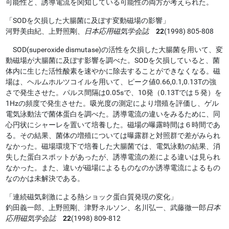
可能性と、誘導電流を関知している可能性の両方が考えられた。
「SODを欠損した大腸菌に及ぼす変動磁場の影響」
河野美由紀、上野照剛、
日本応用磁気学会誌
22
(1998) 805-808
SOD(superoxide dismutase)の活性を欠損した大腸菌を用いて、変
動磁場が大腸菌に及ぼす影響を調べた。SODを欠損していると、菌
体内に生じた活性酸素を速やかに除去することができなくなる。磁
場は、ヘルムホルツコイルを用いて、ピーク値0.66,0.1,0.13Tの強
さで発生させた。パルス間隔は0.05sで、10発（0.13Tでは５発）を
1Hzの頻度で発生させた。吸光度の測定により増殖を評価し、ゲル
電気泳動法で菌体蛋白を調べた。誘導電流の違いをみるために、同
心円状にシャーレを置いて培養した。磁場の曝露時間は６時間であ
る。その結果、菌体の増殖については曝露群と対照群で差がみられ
なかった。磁場環境下で培養した大腸菌では、電気泳動の結果、消
失した蛋白スポットがあったが、誘導電流の差による違いは見られ
なかった。また、違いが磁場によるものなのか誘導電流によるもの
なのかは未解決である。
「連続磁気刺激による熱ショック蛋白質発現の変化」
釣田義一郎、上野照剛、津野ネルソン、名川弘一、武藤徹一郎
日本
応用磁気学会誌
22
(1998) 809-812