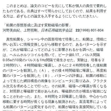
このまとめは、論文のコピーを元にして私が個人の責任で要約し
たものである。出典はすべて明らかにしておくので、結果を利用す
る方は、必ずもとの論文を入手するようにしていただきたい。
「粘菌の形態形成に及ぼす変動磁場の影響」
河野美由紀、上野照剛、
日本応用磁気学会誌
22
(1998) 801-804
真性粘菌を、シャーレ中の固形培地で培養した。粘菌は、増殖に
伴いお互いに情報交換しながら移動するので、あるパターンを示す
が、これが磁場によってどのように影響されるかを調べた。磁場
は、ヘルムホルツコイルを用いて、ピーク値0.1T、パルス間隔
0.05sの10発のパルスを1Hz間隔で発生させた。実験は、培養を２
２時間行い、４時間磁場に曝露し、さらに２４時間培養した後粘菌
のパターンを観測した（Ａ）。その後４時間磁場に曝露し、再度粘
菌のパターンを観測した（Ｂ）。パターンの評価は、粘菌の移動に
よって生じた網目構造の画像をコンピュータに取り込み、フラクタ
ル次元を求めることで行った。その結果、磁場への曝露が長くなる
と、対照群と曝磁群で差があらわれ、曝磁群の方が構造が複雑にな
ることがわかった。また、８時間を２回曝露した場合、中心からの
移動に要する時間が長くなる現象も観測された。直流電界によって
も粘菌のパターンは変化するので、粘菌が磁場を直接関知している