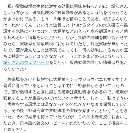
私が変動磁場の生体に対する効果に興味を持ったのは、堀江さん
という方から、磁気処理水に殺菌効果があるという話を伺ったこと
がきっかけである。もう、３年ほど前のことである。堀江さんから
は「ねおじくん」という水道管にとりつけるタイプの永久磁石を循
環する水路にとりつけて、大腸菌などの入った水を循環させると菌
が死ぬという情報をいただいた。しかし実験の詳細を問い合わせて
みたら、実験系が開放環境におかれていたり、対照実験が無かった
りで、菌が死んだことは事実であっても、何の効果によるものか直
ちに特定することはできなかった。（これをまとめるに当たって、
堀江さんのウェブページ
を見たが、殺菌効果の詳しい情報は見あた
らなかった）
静磁場をかけた状態では大腸菌もショウジョウバエもすくすくと
普通に育っているということはすでに上野教授からきいていたの
で、菌が循環するときに感じる磁場は変動磁場であるので、磁場が
変化することが重要なのではないかと考えた。しかし、私はそうい
う実験をする環境には居なかったので気がかりなまま保留していた
ら、その後上野研究室で変動磁場の実験が始まったということをき
いた。それで結果を待っていたのだが、この間上野教授にお会いし
たとき、日本語の論文のコピーをいただいたので、ここで概要をま
とめておく。