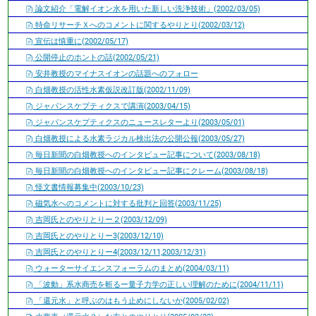
論文紹介「電解イオン水を用いた新しい洗浄技術」(2002/03/05)
特命リサーチＸへのコメントに関するやりとり(2002/03/12)
宣伝は慎重に(2002/05/17)
公開停止のホントの話(2002/05/21)
安井教授のマイナスイオンの話題へのフォロー
白畑教授の活性水素仮説改訂版(2002/11/09)
ジャパンスケプティクスで講演(2003/04/15)
ジャパンスケプティクスのニュースレターより(2003/05/01)
白畑教授による水素ラジカル検出法の公開公報(2003/05/27)
毎日新聞の白畑教授へのインタビュー記事について(2003/08/18)
毎日新聞の白畑教授へのインタビュー記事にクレーム(2003/08/18)
怪文書情報募集中(2003/10/23)
磁気水へのコメントに対する批判と回答(2003/11/25)
吉岡氏とのやりとりー２(2003/12/09)
吉岡氏とのやりとりー3(2003/12/10)
吉岡氏とのやりとりー4(2003/12/11,2003/12/31)
ウォーターサイエンスフォーラムのまとめ(2004/03/11)
「波動」系水商売を斬るー量子力学の正しい理解のために(2004/11/11)
「還元水」と呼ぶのはもう止めにしないか(2005/02/02)