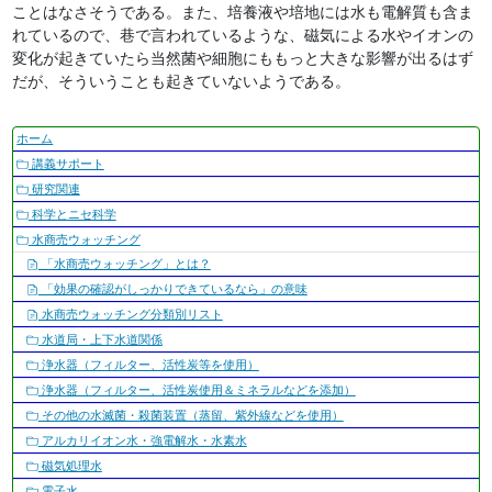
ことはなさそうである。また、培養液や培地には水も電解質も含ま
れているので、巷で言われているような、磁気による水やイオンの
変化が起きていたら当然菌や細胞にももっと大きな影響が出るはず
だが、そういうことも起きていないようである。
ナ
ホーム
ビ
講義サポート
ゲ
研究関連
ー
科学とニセ科学
シ
水商売ウォッチング
ョ
「水商売ウォッチング」とは？
ン
「効果の確認がしっかりできているなら」の意味
水商売ウォッチング分類別リスト
水道局・上下水道関係
浄水器（フィルター、活性炭等を使用）
浄水器（フィルター、活性炭使用＆ミネラルなどを添加）
その他の水滅菌・殺菌装置（蒸留、紫外線などを使用）
アルカリイオン水・強電解水・水素水
磁気処理水
電子水