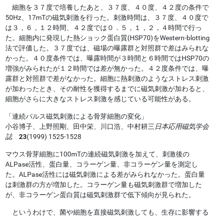
細胞を３７度で培養したあと、３７度、４０度、４２度の条件で
50Hz、17mTの磁気刺激を行った。刺激時間は、３７度、４０度で
は３，６，１２時間、４２度では０．５，１，２，４時間で行っ
た。細胞内に発現した熱ショック蛋白質(HSP70)をWestern-blotting
法で評価した。３７度では、磁場の曝露群と対照群で差はみられな
かった。４０度条件では、曝露時間が３時間と６時間ではHSP70の
増強がみられたが１２時間では差が無かった。４２度条件では、曝
露群と対照群で差がなかった。細胞に熱刺激のようなストレス刺激
が加わったとき、その耐性を獲得するまでに磁気刺激が加わると、
細胞がさらに大きなストレス刺激を感じている可能性がある。
「連続パルス磁気刺激による骨芽細胞の変化」
小谷博子、上野照剛、田中栄、川口浩、中村耕三
日本応用磁気学会
誌
23
(1999) 1525-1528
マウス骨芽細胞に100mTの連続磁気刺激を加えて、刺激後の
ALPase活性、蛋白量、コラーゲン量、非コラーゲン量を測定し
た。ALPase活性には磁気刺激による差がみられなかった。蛋白量
は刺激群の方が増加した。コラーゲン量も磁気刺激群で増加した
が、非コラーゲン蛋白質は磁気刺激群で低下傾向が見られた。
というわけで、菌や細胞を直接磁気刺激しても、生存に影響する