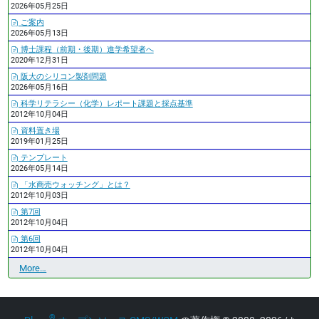
2026年05月25日
ご案内
2026年05月13日
博士課程（前期・後期）進学希望者へ
2020年12月31日
阪大のシリコン製剤問題
2026年05月16日
科学リテラシー（化学）レポート課題と採点基準
2012年10月04日
資料置き場
2019年01月25日
テンプレート
2026年05月14日
「水商売ウォッチング」とは？
2012年10月03日
第7回
2012年10月04日
第6回
2012年10月04日
最
More…
近
の
更
®