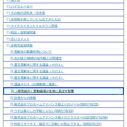
パイウォーター
その他の活性水・活水器
水情報を探していたら出てきたもの
マイナスイオンとトルマリン関係
特設：放射線関連
古いコメント
水商売追加情報
電解水の殺菌作用について
水の味とNMRの信号幅との関連性
還元電解水に関する議論（その１）
還元電解水に関する議論（その２）
還元電解水に関する議論（その３）
議論その４（白畑教授に連絡）
（研究紹介）変動磁場が生体に及ぼす影響
読者からの情報
株式会社プロホームアドバンス様よりのメール(2001/10/22)
ウチは暮らしの手帖じゃない(2001/10/22)
株式会社プロホームアドバンス様とのクラスターの話(2001/12/06)
特命リサーチＸ「磁石で二日酔いが防止できる」(2002/01/21)