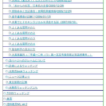
水商売（還元水？）な方とのやりとり(2005/02/22)
「水からの伝言」江本氏の主張(2005/12/28)
排除命令と立証責任：吉岡氏関連情報(2005/12/29)
産学連携発の誤解？(2006/01/13)
水素でヒドロキシラジカルを消去する話（2007/05/10）
よくある質問その１
よくある質問その２
よくある質問その３
よくある質問その４
疑似科学の見分け方
大真実裁判（「平成一〇年（ワ）第一五五号発売禁止等請求事件」）
当ページへのクレームについて
読者によるウォッチング
水商売bookウォッチング
ニュース記事より
東京新聞の記事
水商売ウォッチングぷち
TOSSウォッチング
教育
理科教育ML ver.2