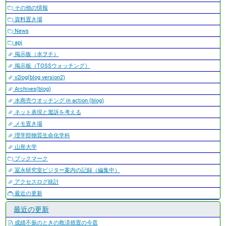
その他の情報
資料置き場
News
apj
掲示板（水ヲチ）
掲示板（TOSSウォッチング）
v2log(blog version2)
Archives(blog)
水商売ウオッチング in action (blog)
ネット表現と濫訴を考える
メモ置き場
理学部物質生命化学科
山形大学
ブックマーク
冨永研究室ビジター案内の記録（編集中）
アクセスログ統計
最近の更新
最近の更新
成績不振のときの救済措置の今昔