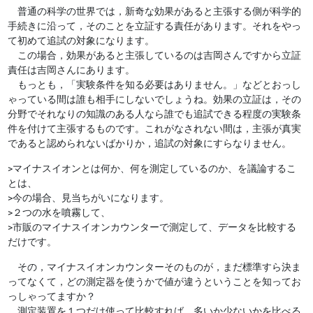
普通の科学の世界では，新奇な効果があると主張する側が科学的
手続きに沿って，そのことを立証する責任があります。それをやっ
て初めて追試の対象になります。
この場合，効果があると主張しているのは吉岡さんですから立証
責任は吉岡さんにあります。
もっとも，「実験条件を知る必要はありません。」などとおっし
ゃっている間は誰も相手にしないでしょうね。効果の立証は，その
分野でそれなりの知識のある人なら誰でも追試できる程度の実験条
件を付けて主張するものです。これがなされない間は，主張が真実
であると認められないばかりか，追試の対象にすらなりません。
>マイナスイオンとは何か、何を測定しているのか、を議論するこ
とは、
>今の場合、見当ちがいになります。
>２つの水を噴霧して、
>市販のマイナスイオンカウンターで測定して、データを比較する
だけです。
その，マイナスイオンカウンターそのものが，まだ標準すら決ま
ってなくて，どの測定器を使うかで値が違うということを知ってお
っしゃってますか？
測定装置を１つだけ使って比較すれば，多いか少ないかを比べる