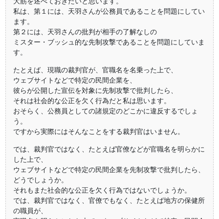
大筋を述べておきたいと思います。
私は、第１には、天羽さんが公務員であることを問題にしてい
ます。
第２には、天羽さんの批判が相手の了解なしの
ミスター・ブッシュ的な先制攻撃であることを問題にしていま
す。
たとえば、現職の裁判官が、官職名を名乗った上で、
ウェブサイトなどで特定の民間企業を、
彼らが公開した宣伝を対象に先制攻撃で批判したら、
それは社会的な公正を欠く行為だと私は思います。
おそらく、公務員としての諸規定のどこかに違反するでしょ
う。
ですから実際にはそんなことをする裁判官はいません。
では、裁判官ではなく、たとえば官僚などが官職名を明らかに
した上で、
ウェブサイトなどで特定の民間企業を先制攻撃で批判したら、
どうでしょうか。
それもまた社会的な公正を欠く行為ではないでしょうか。
では、裁判官ではなく、官僚でもなく、たとえば地方の保健所
の職員が、