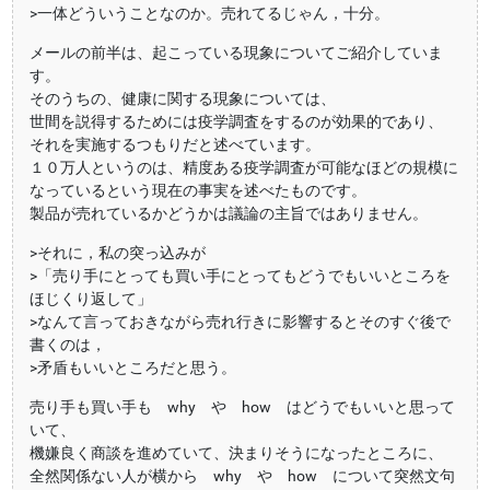
>一体どういうことなのか。売れてるじゃん，十分。
メールの前半は、起こっている現象についてご紹介していま
す。
そのうちの、健康に関する現象については、
世間を説得するためには疫学調査をするのが効果的であり、
それを実施するつもりだと述べています。
１０万人というのは、精度ある疫学調査が可能なほどの規模に
なっているという現在の事実を述べたものです。
製品が売れているかどうかは議論の主旨ではありません。
>それに，私の突っ込みが
>「売り手にとっても買い手にとってもどうでもいいところを
ほじくり返して」
>なんて言っておきながら売れ行きに影響するとそのすぐ後で
書くのは，
>矛盾もいいところだと思う。
売り手も買い手も why や how はどうでもいいと思って
いて、
機嫌良く商談を進めていて、決まりそうになったところに、
全然関係ない人が横から why や how について突然文句