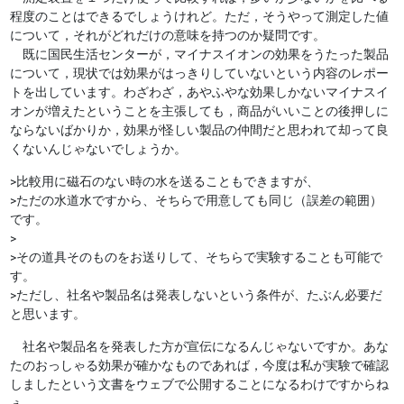
程度のことはできるでしょうけれど。ただ，そうやって測定した値
について，それがどれだけの意味を持つのか疑問です。
既に国民生活センターが，マイナスイオンの効果をうたった製品
について，現状では効果がはっきりしていないという内容のレポー
トを出しています。わざわざ，あやふやな効果しかないマイナスイ
オンが増えたということを主張しても，商品がいいことの後押しに
ならないばかりか，効果が怪しい製品の仲間だと思われて却って良
くないんじゃないでしょうか。
>比較用に磁石のない時の水を送ることもできますが、
>ただの水道水ですから、そちらで用意しても同じ（誤差の範囲）
です。
>
>その道具そのものをお送りして、そちらで実験することも可能で
す。
>ただし、社名や製品名は発表しないという条件が、たぶん必要だ
と思います。
社名や製品名を発表した方が宣伝になるんじゃないですか。あな
たのおっしゃる効果が確かなものであれば，今度は私が実験で確認
しましたという文書をウェブで公開することになるわけですからね
ぇ。