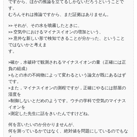
ですから、ほかの推論を立てるしかないだろうということで
す。
むろんそれは推論ですから、まだ証拠はありません。
>> それが、その水を噴霧したときに、
>> 空気中におけるマイナスイオンの増加という、
>> 意外な新しい形で検知できることが分かった、ということ
ではないかと考えま
す。
>確か，水破砕で観測されるマイナスイオンの量（正確には正
負の組成）
>もとの水の不純物によって変わるという論文が既にあるはず
です。
>また，マイナスイオンの測程ですが，正確にやるには部屋の
湿度を
>制御しないとだめのようです。ウチの学科で空気のマイナス
イオンを
>測定した先生に話をきいたんですけどね。
何を言いたいのか分かりませんが、
何を測っているかではなく、絶対値を問題にしているのでもな