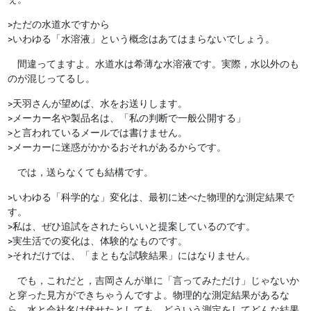
>ただの水道水ですから
>いわゆる「水溶液」という概念はあてはまらないでしょう。
間違ってますよ。水道水は希薄な水溶液です。実際，水以外のも
のが混じってるし。
>天羽さんが望めば、水をお送りします。
>メーカー名や製品名は、「私の判断で一般公開する」
>と言われているメールでは書けません。
>メーカーに迷惑がかかるおそれがあるからです。
では，送らなくても結構です。
>いわゆる「科学的な」変化は、最初に述べた物理的な測定結果で
す。
>私は、ぜひ追試をされたらいいと提案しているのです。
>実生活での変化は、体験的なものです。
>それだけでは、「まともな試験結果」にはなりません。
でも，これだと，吉岡さんが単に「言ってみただけ」じゃないか
と穿った見方ができちゃうんですよ。物理的な測定結果があるな
ら，水と会社名は伏せたとしても，どういう測定をしてどんな結果