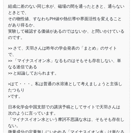
組成に差のない同じ水が、磁場の間を通ったときと、通らない
ときとで、
その物性値、すなわちPH値や熱伝導や界面活性を変えること
があり得るか、
実験して確認する価値があるのではないか、と問いかけている
のです。
>> さて、天羽さんは昨年の学会発表の「まとめ」のサイト
で、
>> 「マイナスイオン水」なるものはそもそも存在しない、単
なる迷信である
>> と結論しておられます。
>はて・・・。私は普通の水溶液として考えましょうと主張し
たつもり
>です。
日本化学会中国支部での講演予稿としてサイトで天羽さんは
次のように言っています。
「マイナスイオン水という摩訶不思議な水は、そもそも存在し
ない。
微量成分の定量無しにいわれる「マイナスイオン水」は単なる