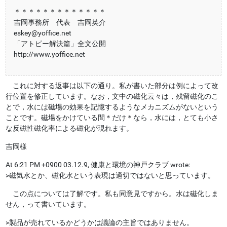
＊＊＊＊＊＊＊＊＊＊＊＊＊
吉岡事務所 代表 吉岡英介
eskey@yoffice.net
「アトピー解決篇」全文公開
http://www.yoffice.net
これに対する返事は以下の通り。私が書いた部分は例によって改
行位置を修正しています。なお，文中の磁化云々は，残留磁化のこ
とで，水には磁場の効果を記憶するようなメカニズムがないという
ことです。磁場をかけている間＊だけ＊なら，水には，とても小さ
な反磁性磁化率による磁化が現れます。
吉岡様
At 6:21 PM +0900 03.12.9, 健康と環境の神戸クラブ wrote:
>磁気水とか、磁化水という表現は適切ではないと思っています。
この点については了解です。私も同意見ですから。水は磁化しま
せん，って書いています。
>製品が売れているかどうかは議論の主旨ではありません。