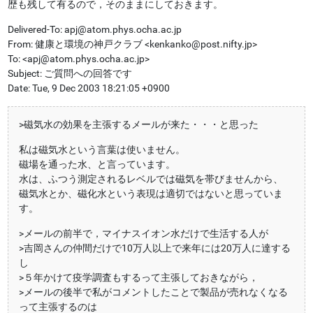
歴も残して有るので，そのままにしておきます。
Delivered-To: apj@atom.phys.ocha.ac.jp
From: 健康と環境の神戸クラブ <kenkanko@post.nifty.jp>
To: <apj@atom.phys.ocha.ac.jp>
Subject: ご質問への回答です
Date: Tue, 9 Dec 2003 18:21:05 +0900
>磁気水の効果を主張するメールが来た・・・と思った
私は磁気水という言葉は使いません。
磁場を通った水、と言っています。
水は、ふつう測定されるレベルでは磁気を帯びませんから、
磁気水とか、磁化水という表現は適切ではないと思っていま
す。
>メールの前半で，マイナスイオン水だけで生活する人が
>吉岡さんの仲間だけで10万人以上で来年には20万人に達する
し
>５年かけて疫学調査もするって主張しておきながら，
>メールの後半で私がコメントしたことで製品が売れなくなる
って主張するのは