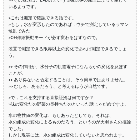
>> その変形は、E=BxVという電磁誘導の原理によって生じて
いるようです。
>これは測定で確認できる話です。
>もし，水が変形したのであれば，ウチで測定しているラマン
散乱でみた
>OH伸縮振動モードが必ず変わるはずなので。
装置で測定できる限界以上の変化であれば測定できるでしょ
う。
>> その作用が、水分子の軌道電子になんらかの変化を及ぼす
ことが、
>> あり得ないと否定することは、そう簡単ではありません。
>> むしろ、あるだろう、と考えるほうが自然です。
>で，これを支持する直接証拠は何ですか？
>味の変化だの野菜の長持ちだのといった話じゃだめですよ。
水の物性値の変化は、もしあったとしても、それは、
水の組成の変化によるものだろう、というのが天羽さんの推論
でした。
しかし現実には、水の組成は変化していないと思われます。