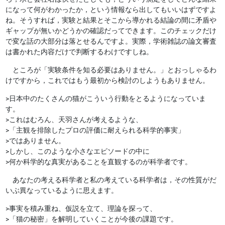
になって何がわかったか，という情報なら出してもいいはずですよ
ね。そうすれば，実験と結果とそこから導かれる結論の間に矛盾や
ギャップが無いかどうかの確認だってできます。このチェックだけ
で変な話の大部分は落とせるんですよ。実際，学術雑誌の論文審査
は書かれた内容だけで判断するわけですしね。
ところが「実験条件を知る必要はありません。」とおっしゃるわ
けですから，これではもう最初から検討のしようもありません。
>日本中のたくさんの猫がこういう行動をとるようになっていま
す。
>これはむろん、天羽さんが考えるような、
>「主観を排除したプロの評価に耐えられる科学的事実」
>ではありません。
>しかし、このような小さなエピソードの中に
>何か科学的な真実があることを直観するのが科学者です。
あなたの考える科学者と私の考えている科学者は，その性質がだ
いぶ異なっているように思えます。
>事実を積み重ね、仮説を立て、理論を探って、
>「猫の秘密」を解明していくことが今後の課題です。