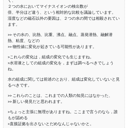
く、
２つの水においてマイナスイオンの検出数が
倍、半分ほど違う、という相対的な比較を議論しています。
湿度などの磁石以外の要因は、２つの水の間では相殺されてい
ます。
>> その水の、比熱、比重、沸点、融点、蒸発潜熱、融解潜
熱、粘度、などの
>> 物性値に変化が起きている可能性があります。
>これらの変化は，組成の変化でも生じますね。
>水溶液としての組成の変化を，まずは調べるべきでしょう
ね。
水の組成に関しては前述のとおり、組成は変化していないと見
るべきです。
>> これらのことは、これまでの人類の知見にはなかった、
>> 新しい発見だと思われます。
>ちょっと主張に無理がありますね。ここまで言うのなら，誰
もが認める
>直接証拠を出さないとだめなんじゃないかと。