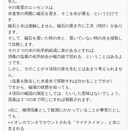
せん。
その装置のエッセンスは、
水道管の周囲に磁石を置き、そこを水が通る、というだけで
す。
磁石と水は接触しません。磁石の置き方に工夫（特許）があり
ます。
そして、磁石を置いた時の水と、置いていない時の水を採取し
て比較します。
その２つの水の化学的組成に差があるとすれば、
消毒の塩素の化学結合が磁力線で切れる、ということはあるよ
うです。
しかし、そのことが４項目の差を生むとはあまり考えられませ
ん。
（塩素を除去した水道水で実験すれば分かることですが）
ですから、磁場の状態を知っても、
４項目の確認の測定としては、たいした意味はないでしょう。
流速は２つの水で同じにすれば相殺されます。
>次に，物理現象として観測にかかっていることが事実だとし
ても，
>イオンカウンタでカウントされる「マイナスイオン」と水に
含まれる