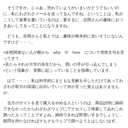
そうですか。じゃあ，売れていようがいまいがどうでもいいの
に，私にわざわざメールを送ってるんですね。ということは，私が
こうして返事を書いているのは，要するに，吉岡さんの趣味におつ
きあいしてるってことになりますね。
どうも，吉岡さんと私とでは，趣味が根本的に合いそうにないん
ですけど・・・。
>全然関係ない人が横から why や how について突然文句を言
ってきて、
>見たらそれが大学の先生だから、買いの手が引っ込んでしまう、
>という現象が、実際に起こっていることを指摘しています。
はて・・・。私は科学的にまともな見解を示しただけであってわ
ざわざ取引の現場に出向いていって何か言った覚えはありません
が。
当方のサイトを見て購入をやめる人というのは，商品説明に納得
できなかったからわざわざウェブにアクセスして検索してあれこれ
調べた人ってことですよね。納得できれば即買いするでしょうし，
疑問を持たなければそもそもウェブで調べようとはしないはず。