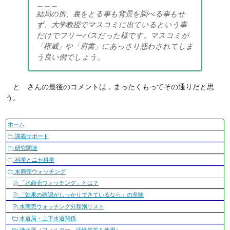
＿＿＿
結局の所、裏をとる事も背景を調べる事もせ
ず、大学教授でマスコミに出ているという事
だけでフリーパスだった様です。マスコミが
「権威」や「肩書」にあっさり惑わされてしま
う良い例でしょう。
と さんの最後のコメントは，まったくもってその通りだと思
う。
ナ
ホーム
ビ
講義サポート
ゲ
研究関連
ー
科学とニセ科学
シ
水商売ウォッチング
ョ
「水商売ウォッチング」とは？
ン
「効果の確認がしっかりできているなら」の意味
水商売ウォッチング分類別リスト
水道局・上下水道関係