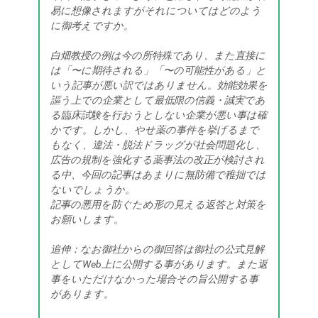
易に想像されますがそれについてはどのよう
に御考えですか。
白畑教授の例は今の所特殊であり、また直接に
は「〜に期待される」「〜の可能性がある」と
いう記事が悪い訳ではありません。効能効果を
謳う上での企業として最低限の信義・誠実であ
る臨床試験を行おうとしない企業が悪い事は確
かです。しかし、やせ薬の事件を挙げるまで
もなく、違法・脱法ドラッグが社会問題化し、
広告の規制を強化する薬事法の改正が検討され
る中、今回の記事はあまりに無防備で稚拙では
ないでしょうか。
記事の悪用を防ぐため形の見える返答と対策を
お願いします。
追伸：なお御社からの御回答は御社の公式見解
としてWeb上に公開する事があります。また返
事をいただけなかった場合その旨公開する事
があります。