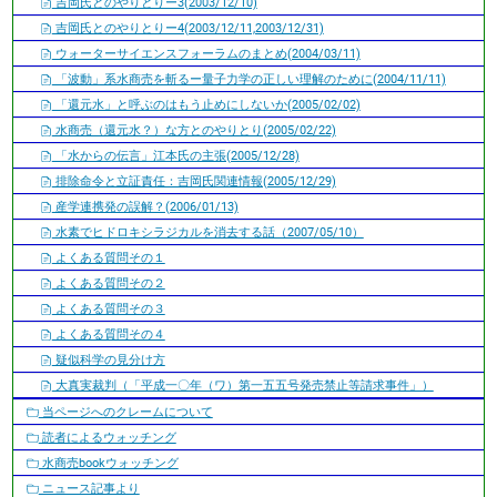
吉岡氏とのやりとりー3(2003/12/10)
吉岡氏とのやりとりー4(2003/12/11,2003/12/31)
ウォーターサイエンスフォーラムのまとめ(2004/03/11)
「波動」系水商売を斬るー量子力学の正しい理解のために(2004/11/11)
「還元水」と呼ぶのはもう止めにしないか(2005/02/02)
水商売（還元水？）な方とのやりとり(2005/02/22)
「水からの伝言」江本氏の主張(2005/12/28)
排除命令と立証責任：吉岡氏関連情報(2005/12/29)
産学連携発の誤解？(2006/01/13)
水素でヒドロキシラジカルを消去する話（2007/05/10）
よくある質問その１
よくある質問その２
よくある質問その３
よくある質問その４
疑似科学の見分け方
大真実裁判（「平成一〇年（ワ）第一五五号発売禁止等請求事件」）
当ページへのクレームについて
読者によるウォッチング
水商売bookウォッチング
ニュース記事より