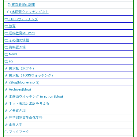
東京新聞の記事
水商売ウォッチングぷち
TOSSウォッチング
教育
理科教育ML ver.2
その他の情報
資料置き場
News
apj
掲示板（水ヲチ）
掲示板（TOSSウォッチング）
v2log(blog version2)
Archives(blog)
水商売ウオッチング in action (blog)
ネット表現と濫訴を考える
メモ置き場
理学部物質生命化学科
山形大学
ブックマーク