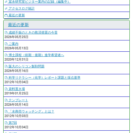
冨永研究室ビジター案内の記録（編集中）
アクセスログ統計
最近の更新
最近の更新
成績不振のときの救済措置の今昔
2026年05月25日
ご案内
2026年05月13日
博士課程（前期・後期）進学希望者へ
2020年12月31日
阪大のシリコン製剤問題
2026年05月16日
科学リテラシー（化学）レポート課題と採点基準
2012年10月04日
資料置き場
2019年01月25日
テンプレート
2026年05月14日
「水商売ウォッチング」とは？
2012年10月03日
第7回
2012年10月04日