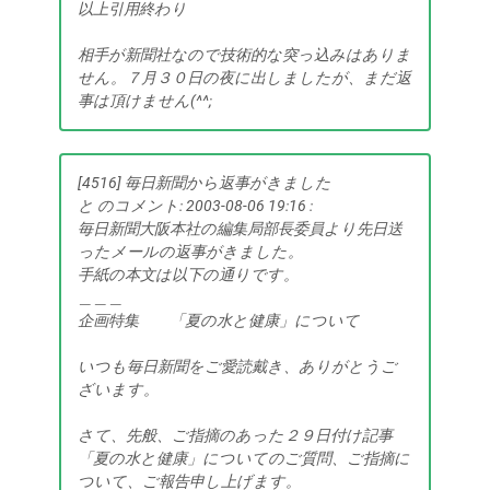
以上引用終わり
相手が新聞社なので技術的な突っ込みはありま
せん。７月３０日の夜に出しましたが、まだ返
事は頂けません(^^;
[4516] 毎日新聞から返事がきました
と のコメント: 2003-08-06 19:16 :
毎日新聞大阪本社の編集局部長委員より先日送
ったメールの返事がきました。
手紙の本文は以下の通りです。
＿＿＿
企画特集 「夏の水と健康」について
いつも毎日新聞をご愛読戴き、ありがとうご
ざいます。
さて、先般、ご指摘のあった２９日付け記事
「夏の水と健康」についてのご質問、ご指摘に
ついて、ご報告申し上げます。