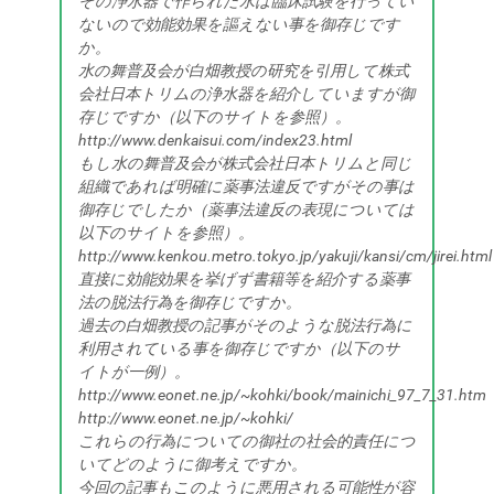
その浄水器で作られた水は臨床試験を行ってい
ないので効能効果を謳えない事を御存じです
か。
水の舞普及会が白畑教授の研究を引用して株式
会社日本トリムの浄水器を紹介していますが御
存じですか（以下のサイトを参照）。
http://www.denkaisui.com/index23.html
もし水の舞普及会が株式会社日本トリムと同じ
組織であれば明確に薬事法違反ですがその事は
御存じでしたか（薬事法違反の表現については
以下のサイトを参照）。
http://www.kenkou.metro.tokyo.jp/yakuji/kansi/cm/jirei.html
直接に効能効果を挙げず書籍等を紹介する薬事
法の脱法行為を御存じですか。
過去の白畑教授の記事がそのような脱法行為に
利用されている事を御存じですか（以下のサ
イトが一例）。
http://www.eonet.ne.jp/~kohki/book/mainichi_97_7_31.htm
http://www.eonet.ne.jp/~kohki/
これらの行為についての御社の社会的責任につ
いてどのように御考えですか。
今回の記事もこのように悪用される可能性が容