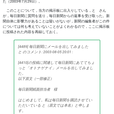
た（2003年7月29日）。
このことについて，当方の掲示板に出入りしている，と さん
が，毎日新聞に質問を送り，毎日新聞からの返事を受け取った。新
聞自体に影響力があることは疑いがないが，新聞の編集者がこの件
については何も考えていないことがよくわかるので，ここに掲示板
に投稿された内容を再録しておく。
[4489] 毎日新聞にメールを出してみました
と のコメント: 2003-08-05 20:01 :
[4410]の投稿に関連して毎日新聞にあててちょ
っと「オトナゲナイ」メールを出してみまし
た。
以下原文（一部修正）
毎日新聞紙面担当者 様
はじめまして。私は毎日新聞を購読させてい
ただいている と（原文では本名）と申しま
す。