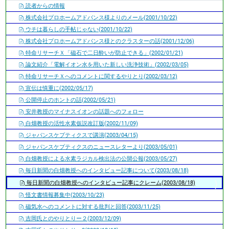
読者からの情報
株式会社プロホームアドバンス様よりのメール(2001/10/22)
ウチは暮らしの手帖じゃない(2001/10/22)
株式会社プロホームアドバンス様とのクラスターの話(2001/12/06)
特命リサーチＸ「磁石で二日酔いが防止できる」(2002/01/21)
論文紹介「電解イオン水を用いた新しい洗浄技術」(2002/03/05)
特命リサーチＸへのコメントに関するやりとり(2002/03/12)
宣伝は慎重に(2002/05/17)
公開停止のホントの話(2002/05/21)
安井教授のマイナスイオンの話題へのフォロー
白畑教授の活性水素仮説改訂版(2002/11/09)
ジャパンスケプティクスで講演(2003/04/15)
ジャパンスケプティクスのニュースレターより(2003/05/01)
白畑教授による水素ラジカル検出法の公開公報(2003/05/27)
毎日新聞の白畑教授へのインタビュー記事について(2003/08/18)
毎日新聞の白畑教授へのインタビュー記事にクレーム(2003/08/18)
怪文書情報募集中(2003/10/23)
磁気水へのコメントに対する批判と回答(2003/11/25)
吉岡氏とのやりとりー２(2003/12/09)