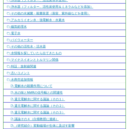
浄水器（フィルター、活性炭等を使用）
浄水器（フィルター、活性炭使用＆ミネラルなどを添加）
その他の水滅菌・殺菌装置（蒸留、紫外線などを使用）
アルカリイオン水・強電解水・水素水
磁気処理水
電子水
パイウォーター
その他の活性水・活水器
水情報を探していたら出てきたもの
マイナスイオンとトルマリン関係
特設：放射線関連
古いコメント
水商売追加情報
電解水の殺菌作用について
水の味とNMRの信号幅との関連性
還元電解水に関する議論（その１）
還元電解水に関する議論（その２）
還元電解水に関する議論（その３）
議論その４（白畑教授に連絡）
（研究紹介）変動磁場が生体に及ぼす影響