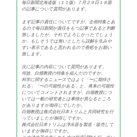
毎日新聞北海道版（１１版）７月２９日１８面
の記事について質問があります。
まず記事の責任についてですが、企画特集とあ
るので毎日新聞が責任をもつ記事であると判断
致しましたが、それでよろしかったでしょう
か。もしそうでは無いとしたら誤解を生みや
すい表示であると思われるので善処をお願い
致します。
次に記事の内容について質問があります。
何故、白畑教授の特集を組んだのですか。
科学に関するニュースではよく「〜に期待さ
れる」「〜の可能性がある」と、将来の可能性
についてコメントされますが、白畑教授につ
いては一般の研究者とは事情が異なるところ
がありますが御存じでしたか。
白畑教授は株式会社日本トリムと共同研究を行
っていましたが御存じですか。
株式会社日本トリムは浄水器を製造・販売して
いますが御存じですか。