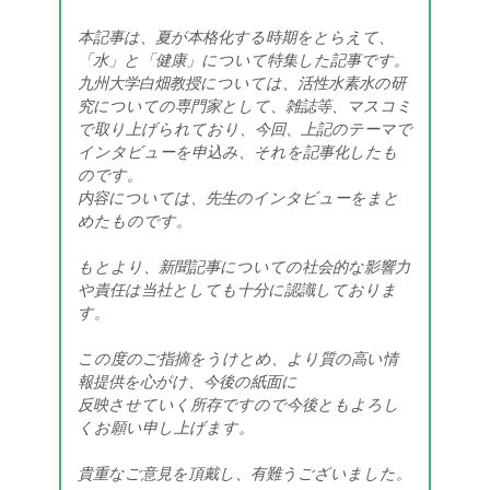
本記事は、夏が本格化する時期をとらえて、
「水」と「健康」について特集した記事です。
九州大学白畑教授については、活性水素水の研
究についての専門家として、雑誌等、マスコミ
で取り上げられており、今回、上記のテーマで
インタビューを申込み、それを記事化したも
のです。
内容については、先生のインタビューをまと
めたものです。
もとより、新聞記事についての社会的な影響力
や責任は当社としても十分に認識しておりま
す。
この度のご指摘をうけとめ、より質の高い情
報提供を心がけ、今後の紙面に
反映させていく所存ですので今後ともよろし
くお願い申し上げます。
貴重なご意見を頂戴し、有難うございました。