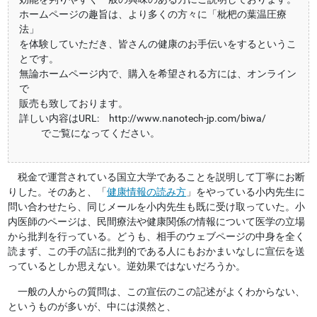
ホームページの趣旨は、より多くの方々に「枇杷の葉温圧療
法」
を体験していただき、皆さんの健康のお手伝いをするというこ
とです。
無論ホームページ内で、購入を希望される方には、オンライン
で
販売も致しております。
詳しい内容はURL: http://www.nanotech-jp.com/biwa/
でご覧になってください。
税金で運営されている国立大学であることを説明して丁寧にお断
りした。そのあと、「
健康情報の読み方
」をやっている小内先生に
問い合わせたら、同じメールを小内先生も既に受け取っていた。小
内医師のページは、民間療法や健康関係の情報について医学の立場
から批判を行っている。どうも、相手のウェブページの中身を全く
読まず、この手の話に批判的である人にもおかまいなしに宣伝を送
っているとしか思えない。逆効果ではないだろうか。
一般の人からの質問は、この宣伝のこの記述がよくわからない、
というものが多いが、中には漠然と、