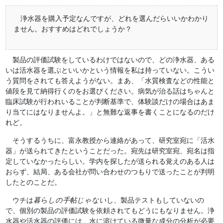
浄水器を購入予定なんですが、どれを選んだらいいかわかり
ません。おすすめはどれでしょうか？
製品の評価試験をしているわけではないので、どの浄水器、ある
いは活水器を選ぶといいかという情報を私は持っていない。こうい
う質問をされても答えようがない。まあ、「水質検査などの性能と
値段を見て納得行くのをお選びください。病気が治る話はちゃんと
臨床試験が行われいることが判断基準で、体験談だけの場合はあま
り当てにはなりませんよ。」と無難な返事を書くことになるのだけ
れど。
そうするうちに、富永教授から連絡があって、研究室宛に「活水
器」が送られてきたということだった。宛先は研究室宛、宛名は指
定していなかったらしい。学内を探したが送られる覚えのある人は
おらず、結局、ある会社が問い合わせのつもりで送ったことが判明
したとのことだ。
ウチは
暮らしの手帖じゃない
し、製品テストもしていないの
で、個別の製品の評価試験を依頼されてもどうにもなりません。浄
水器や活水器の評価には、水に溶けている微量な成分の分析が必要