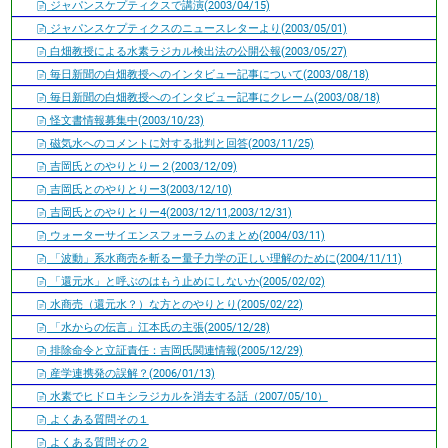
ジャパンスケプティクスで講演(2003/04/15)
ジャパンスケプティクスのニュースレターより(2003/05/01)
白畑教授による水素ラジカル検出法の公開公報(2003/05/27)
毎日新聞の白畑教授へのインタビュー記事について(2003/08/18)
毎日新聞の白畑教授へのインタビュー記事にクレーム(2003/08/18)
怪文書情報募集中(2003/10/23)
磁気水へのコメントに対する批判と回答(2003/11/25)
吉岡氏とのやりとりー２(2003/12/09)
吉岡氏とのやりとりー3(2003/12/10)
吉岡氏とのやりとりー4(2003/12/11,2003/12/31)
ウォーターサイエンスフォーラムのまとめ(2004/03/11)
「波動」系水商売を斬るー量子力学の正しい理解のために(2004/11/11)
「還元水」と呼ぶのはもう止めにしないか(2005/02/02)
水商売（還元水？）な方とのやりとり(2005/02/22)
「水からの伝言」江本氏の主張(2005/12/28)
排除命令と立証責任：吉岡氏関連情報(2005/12/29)
産学連携発の誤解？(2006/01/13)
水素でヒドロキシラジカルを消去する話（2007/05/10）
よくある質問その１
よくある質問その２