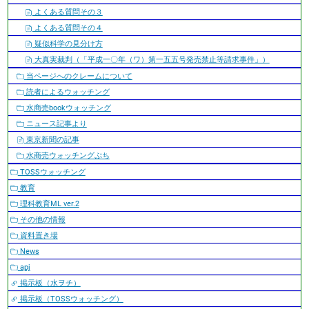
よくある質問その３
よくある質問その４
疑似科学の見分け方
大真実裁判（「平成一〇年（ワ）第一五五号発売禁止等請求事件」）
当ページへのクレームについて
読者によるウォッチング
水商売bookウォッチング
ニュース記事より
東京新聞の記事
水商売ウォッチングぷち
TOSSウォッチング
教育
理科教育ML ver.2
その他の情報
資料置き場
News
apj
掲示板（水ヲチ）
掲示板（TOSSウォッチング）