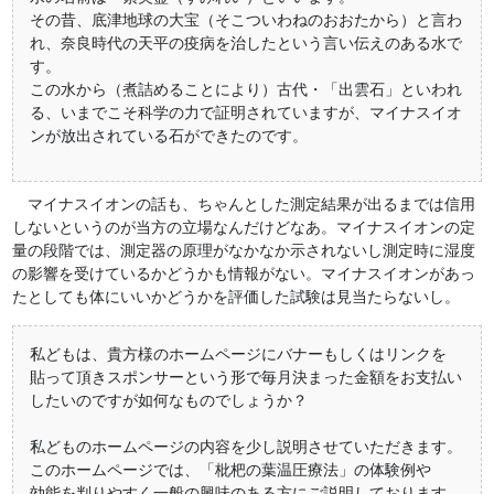
その昔、底津地球の大宝（そこついわねのおおたから）と言わ
れ、奈良時代の天平の疫病を治したという言い伝えのある水で
す。
この水から（煮詰めることにより）古代・「出雲石」といわれ
る、いまでこそ科学の力で証明されていますが、マイナスイオ
ンが放出されている石ができたのです。
マイナスイオンの話も、ちゃんとした測定結果が出るまでは信用
しないというのが当方の立場なんだけどなあ。マイナスイオンの定
量の段階では、測定器の原理がなかなか示されないし測定時に湿度
の影響を受けているかどうかも情報がない。マイナスイオンがあっ
たとしても体にいいかどうかを評価した試験は見当たらないし。
私どもは、貴方様のホームページにバナーもしくはリンクを
貼って頂きスポンサーという形で毎月決まった金額をお支払い
したいのですが如何なものでしょうか？
私どものホームページの内容を少し説明させていただきます。
このホームページでは、「枇杷の葉温圧療法」の体験例や
効能を判りやすく一般の興味のある方にご説明しております。