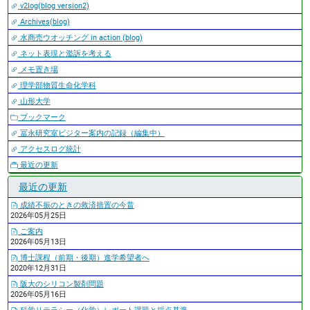
v2log(blog version2)
Archives(blog)
水商売ウオッチング in action (blog)
ネット表現と濫訴を考える
メモ置き場
理学部物質生命化学科
山形大学
ブックマーク
冨永研究室ビジター案内の記録（編集中）
アクセスログ統計
最近の更新
最近の更新
成績不振のときの救済措置の今昔
2026年05月25日
ご案内
2026年05月13日
博士課程（前期・後期）進学希望者へ
2020年12月31日
阪大のシリコン製剤問題
2026年05月16日