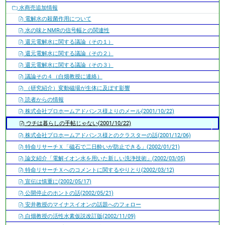
水商売追加情報
電解水の殺菌作用について
水の味とNMRの信号幅との関連性
還元電解水に関する議論（その１）
還元電解水に関する議論（その２）
還元電解水に関する議論（その３）
議論その４（白畑教授に連絡）
（研究紹介）変動磁場が生体に及ぼす影響
読者からの情報
株式会社プロホームアドバンス様よりのメール(2001/10/22)
ウチは暮らしの手帖じゃない(2001/10/22)
株式会社プロホームアドバンス様とのクラスターの話(2001/12/06)
特命リサーチＸ「磁石で二日酔いが防止できる」(2002/01/21)
論文紹介「電解イオン水を用いた新しい洗浄技術」(2002/03/05)
特命リサーチＸへのコメントに関するやりとり(2002/03/12)
宣伝は慎重に(2002/05/17)
公開停止のホントの話(2002/05/21)
安井教授のマイナスイオンの話題へのフォロー
白畑教授の活性水素仮説改訂版(2002/11/09)