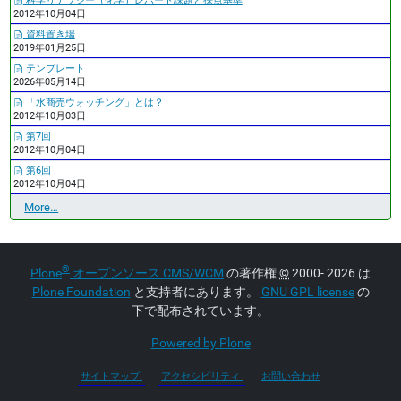
科学リテラシー（化学）レポート課題と採点基準
2012年10月04日
資料置き場
2019年01月25日
テンプレート
2026年05月14日
「水商売ウォッチング」とは？
2012年10月03日
第7回
2012年10月04日
第6回
2012年10月04日
最
More…
近
の
更
®
Plone
オープンソース CMS/WCM
の著作権
©
2000- 2026 は
新
-
Plone Foundation
と支持者にあります。
GNU GPL license
の
下で配布されています。
Powered by Plone
サイトマップ
アクセシビリティ
お問い合わせ