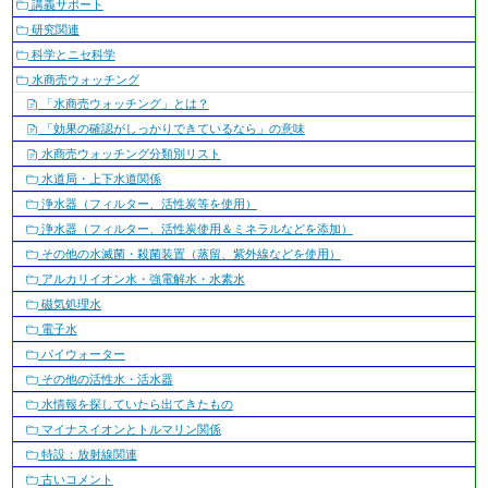
ビ
講義サポート
ゲ
研究関連
ー
科学とニセ科学
シ
水商売ウォッチング
ョ
「水商売ウォッチング」とは？
ン
「効果の確認がしっかりできているなら」の意味
水商売ウォッチング分類別リスト
水道局・上下水道関係
浄水器（フィルター、活性炭等を使用）
浄水器（フィルター、活性炭使用＆ミネラルなどを添加）
その他の水滅菌・殺菌装置（蒸留、紫外線などを使用）
アルカリイオン水・強電解水・水素水
磁気処理水
電子水
パイウォーター
その他の活性水・活水器
水情報を探していたら出てきたもの
マイナスイオンとトルマリン関係
特設：放射線関連
古いコメント