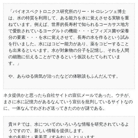
「バイオスペクトロニクス研究所のリー・Ｈ‐ロレンツェ博士
は、水の特質を利用して、ある能力を水に覚えさせる実験を重
ねています。例えば、世界的長寿村で知られるコーカサス地方
で愛飲されているヨーグルトの機能・・・ビフィズス菌や栄養
分の要素・・・を水に覚えさせて、長寿の水を作るという試み
を行いました。水にはコピー能力があり、薬をコピーすること
も出来るといいます。水が対象物の分子を記憶し、それを人間
の細胞に伝えることができるという仮説もたてられていま
す。」
や、あらゆる病気が治ったなどの体験談もふんだんです。
ネタ提供かと思ったら自社サイトの宣伝メールであった。ウチが、
まさに水に記憶力があるなんていう宣伝を批判しているサイトなの
に、一体なんでわざわざ送ってきたのかが謎である。
貴ＨＰでは、水についてのいろいろな情報を研究されているよ
うですので、新しい情報を提供します。
水の名前は・素美霊（すみれい）といいます。