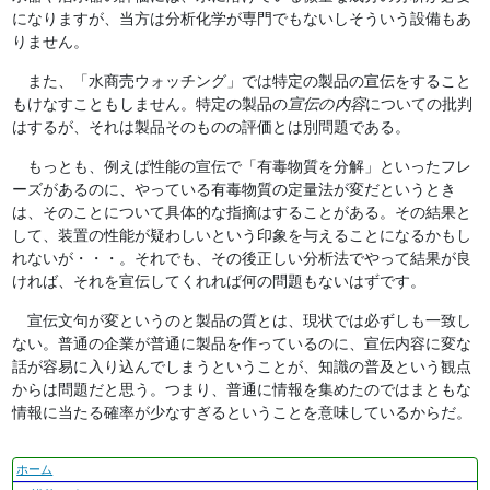
になりますが、当方は分析化学が専門でもないしそういう設備もあ
りません。
また、「水商売ウォッチング」では特定の製品の宣伝をすること
もけなすこともしません。特定の製品の
宣伝の内容
についての批判
はするが、それは製品そのものの評価とは別問題である。
もっとも、例えば性能の宣伝で「有毒物質を分解」といったフレ
ーズがあるのに、やっている有毒物質の定量法が変だというとき
は、そのことについて具体的な指摘はすることがある。その結果と
して、装置の性能が疑わしいという印象を与えることになるかもし
れないが・・・。それでも、その後正しい分析法でやって結果が良
ければ、それを宣伝してくれれば何の問題もないはずです。
宣伝文句が変というのと製品の質とは、現状では必ずしも一致し
ない。普通の企業が普通に製品を作っているのに、宣伝内容に変な
話が容易に入り込んでしまうということが、知識の普及という観点
からは問題だと思う。つまり、普通に情報を集めたのではまともな
情報に当たる確率が少なすぎるということを意味しているからだ。
ナ
ホーム