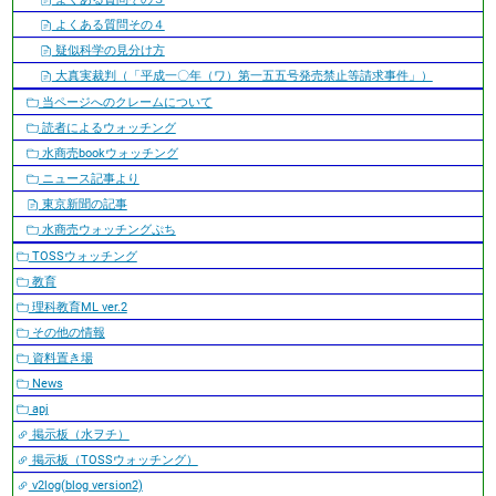
よくある質問その４
疑似科学の見分け方
大真実裁判（「平成一〇年（ワ）第一五五号発売禁止等請求事件」）
当ページへのクレームについて
読者によるウォッチング
水商売bookウォッチング
ニュース記事より
東京新聞の記事
水商売ウォッチングぷち
TOSSウォッチング
教育
理科教育ML ver.2
その他の情報
資料置き場
News
apj
掲示板（水ヲチ）
掲示板（TOSSウォッチング）
v2log(blog version2)