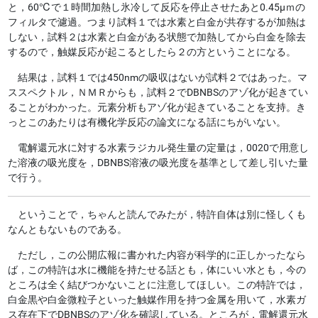
と，60℃で１時間加熱し氷冷して反応を停止させたあと0.45μｍの
フィルタで濾過。
つまり試料１では水素と白金が共存するが加熱は
しない，試料２は水素と白金がある状態で加熱してから白金を除去
するので，触媒反応が起こるとしたら２の方ということになる。
結果は，試料１では450nmの吸収はないが試料２ではあった。マ
ススペクトル，ＮＭＲからも，試料２でDBNBSのアゾ化が起きてい
ることがわかった。元素分析もアゾ化が起きていることを支持。
き
っとこのあたりは有機化学反応の論文になる話にちがいない。
電解還元水に対する水素ラジカル発生量の定量は，0020で用意し
た溶液の吸光度を，DBNBS溶液の吸光度を基準として差し引いた量
で行う。
ということで，ちゃんと読んでみたが，特許自体は別に怪しくも
なんともないものである。
ただし，この
公開広報に書かれた内容が科学的に正しかったなら
ば，この特許は水に機能を持たせる話とも，体にいい水とも，今の
ところは全く結びつかない
ことに注意してほしい。この特許では，
白金黒や白金微粒子といった触媒作用を持つ金属を用いて，水素ガ
ス存在下でDBNBSのアゾ化を確認している。ところが，電解還元水