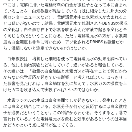
中には，電解に用いた電極材料の白金が微粒子となって水に含まれ
ていることを，白畑教授が報告している（既に紹介した九州大の分
析センターニュースなど）。電解還元水中に水素ガスが含まれるこ
とは疑いがないので，結局，
電解還元水で観測されたDBNBSの吸収
の変化は，白金黒存在下で水素を吹き込んだ溶液で起きる変化と全
く同じもの
だということになる。ただ，電解還元水の方が，水素濃
度も白金濃度も非常に薄いため，アゾ化されるDBNBSも微量だか
ら，濃縮しないと測定できないのではないか。
白畑教授は，培養した細胞を使って電解還元水の効果を調べてい
る。他にも動物実験などをしていて，違いがあると報告している。
その違いは，「微量の白金触媒と水素ガスが存在すことで何だかわ
からない化学反応が起きている影響」と考えればよい。はっきりし
た影響を見たければ，白金触媒を別に加えて，水素ガスの濃度を上
げたガスを吹き込んで実験すればいいのではないか。
水素ラジカルの生成は白金表面でしか起きないし，発生したとき
には白金と結合している。水素分子が何かと反応するには白金微粒
子が必要だということが，この特許からわかる。そうすると，巷で
言われているような電解還元水を飲むと効果があるというのは本当
かどうかという点に疑問が生じてくる。