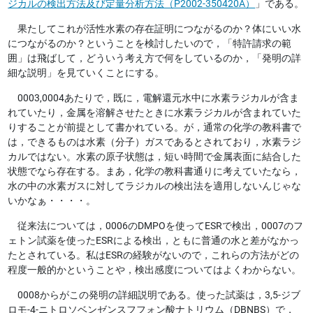
ジカルの検出方法及び定量分析方法（P2002-350420A）
」である。
果たしてこれが活性水素の存在証明につながるのか？体にいい水
につながるのか？ということを検討したいので，「特許請求の範
囲」は飛ばして，どういう考え方で何をしているのか，「発明の詳
細な説明」を見ていくことにする。
0003,0004あたりで，既に，電解還元水中に水素ラジカルが含ま
れていたり，金属を溶解させたときに水素ラジカルが含まれていた
りすることが前提として書かれている。が，通常の化学の教科書で
は，できるものは水素（分子）ガスであるとされており，水素ラジ
カルではない。水素の原子状態は，短い時間で金属表面に結合した
状態でなら存在する。まあ，化学の教科書通りに考えていたなら，
水の中の水素ガスに対してラジカルの検出法を適用しないんじゃな
いかなぁ・・・・。
従来法については，0006のDMPOを使ってESRで検出，0007のフ
ェトン試薬を使ったESRによる検出，ともに普通の水と差がなかっ
たとされている。私はESRの経験がないので，これらの方法がどの
程度一般的かということや，検出感度についてはよくわからない。
0008からがこの発明の詳細説明である。使った試薬は，3,5-ジブ
ロモ-4-ニトロソベンゼンスフフォン酸ナトリウム（DBNBS）で，