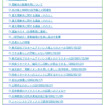
電解水の殺菌作用について
水の味とNMRの信号幅との関連性
還元電解水に関する議論（その１）
還元電解水に関する議論（その２）
還元電解水に関する議論（その３）
議論その４（白畑教授に連絡）
（研究紹介）変動磁場が生体に及ぼす影響
読者からの情報
株式会社プロホームアドバンス様よりのメール(2001/10/22)
ウチは暮らしの手帖じゃない(2001/10/22)
株式会社プロホームアドバンス様とのクラスターの話(2001/12/06)
特命リサーチＸ「磁石で二日酔いが防止できる」(2002/01/21)
論文紹介「電解イオン水を用いた新しい洗浄技術」(2002/03/05)
特命リサーチＸへのコメントに関するやりとり(2002/03/12)
宣伝は慎重に(2002/05/17)
公開停止のホントの話(2002/05/21)
安井教授のマイナスイオンの話題へのフォロー
白畑教授の活性水素仮説改訂版(2002/11/09)
ジャパンスケプティクスで講演(2003/04/15)