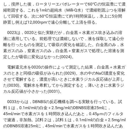
し，撹拌した後，ロータリーエバポレーターで60℃の恒温漕にて濃
縮乾固する。これを1mlの超純水（Milli-Q水）で濃縮乾固ぶつを溶解
して回収する。次に60℃恒温漕にて約1時間保温し，氷上に5分間
静置し例えば12,000rpmで遠心分離して上清を得る。
0023は，0020と似た実験だが，白金黒＋水素ガス吹き込みの溶
液に適用している。前処理では濃縮しないで，液を採取して遠心分
離を行ったものを測定して吸収の変化を確認した。白金黒のみ，水
素ガスのみ，窒素ガスのみ，白金黒＋窒素ガスで処理した溶液を測
定したが吸収に変化はなかった(0024)。
電解還元水を0020の操作によって測定した結果，白金黒＋水素ガ
スのときと同様の吸収がみられた(0029)。水の中のNaCl濃度を変化
させて電解すると，濃度が高いときに水素ラジカル反応値が上昇し
た(0030)。電解水を希釈してから測定すると，薄いときに水素ラジ
カル反応値が小さかった(0031)。
0033からは，DBNBSの反応機構を調べる実験を行っている。試
料１は，0.1ml/mlの白金＋2.5mg/mlのDBNBS溶液25mlに，
45ml/minで水素ガスを１時間吹き込んだあと，0.45μｍのフィルタ
で濾過，非加熱。試料２は，試料１は，0.1ml/mlの白金＋2.5mg/ml
のDBNBS溶液25mlに，45ml/minで水素ガスを１時間吹き込んだあ