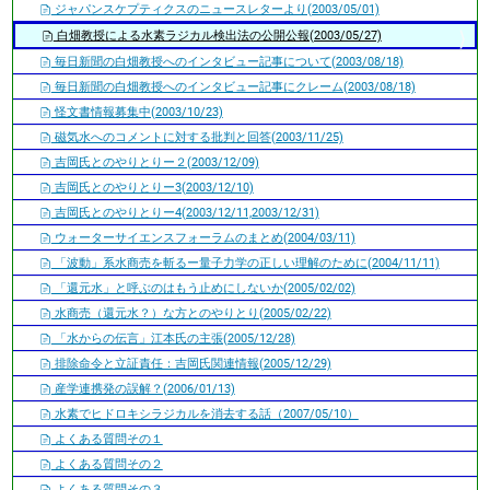
ジャパンスケプティクスのニュースレターより(2003/05/01)
白畑教授による水素ラジカル検出法の公開公報(2003/05/27)
毎日新聞の白畑教授へのインタビュー記事について(2003/08/18)
毎日新聞の白畑教授へのインタビュー記事にクレーム(2003/08/18)
怪文書情報募集中(2003/10/23)
磁気水へのコメントに対する批判と回答(2003/11/25)
吉岡氏とのやりとりー２(2003/12/09)
吉岡氏とのやりとりー3(2003/12/10)
吉岡氏とのやりとりー4(2003/12/11,2003/12/31)
ウォーターサイエンスフォーラムのまとめ(2004/03/11)
「波動」系水商売を斬るー量子力学の正しい理解のために(2004/11/11)
「還元水」と呼ぶのはもう止めにしないか(2005/02/02)
水商売（還元水？）な方とのやりとり(2005/02/22)
「水からの伝言」江本氏の主張(2005/12/28)
排除命令と立証責任：吉岡氏関連情報(2005/12/29)
産学連携発の誤解？(2006/01/13)
水素でヒドロキシラジカルを消去する話（2007/05/10）
よくある質問その１
よくある質問その２
よくある質問その３