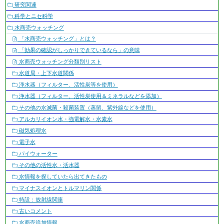
ゲ
研究関連
ー
科学とニセ科学
シ
水商売ウォッチング
ョ
「水商売ウォッチング」とは？
ン
「効果の確認がしっかりできているなら」の意味
水商売ウォッチング分類別リスト
水道局・上下水道関係
浄水器（フィルター、活性炭等を使用）
浄水器（フィルター、活性炭使用＆ミネラルなどを添加）
その他の水滅菌・殺菌装置（蒸留、紫外線などを使用）
アルカリイオン水・強電解水・水素水
磁気処理水
電子水
パイウォーター
その他の活性水・活水器
水情報を探していたら出てきたもの
マイナスイオンとトルマリン関係
特設：放射線関連
古いコメント
水商売追加情報