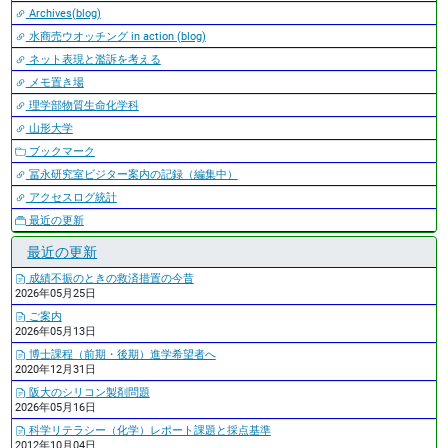
Archives(blog)
水商売ウオッチング in action (blog)
ネット表現と濫訴を考える
メモ置き場
理学部物質生命化学科
山形大学
ブックマーク
冨永研究室ビジター案内の記録（編集中）
アクセスログ統計
最近の更新
最近の更新
成績不振のときの救済措置の今昔
2026年05月25日
ご案内
2026年05月13日
博士課程（前期・後期）進学希望者へ
2020年12月31日
阪大のシリコン製剤問題
2026年05月16日
科学リテラシー（化学）レポート課題と採点基準
2012年10月04日