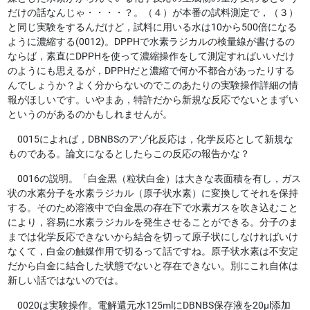
だけの話なんじゃ・・・・？。
（４）が本番の試料測定で，（３）
と同じ実験をするんだけど，試料に用いる水は10から500倍になる
ように濃縮する(0012)。
DPPHで水素ラジカルの検量線が書けるの
ならば，素直にDPPHを使って濃縮操作をして測定すればいいだけ
のようにも思えるが，DPPHだと濃縮で何か不都合があったりする
んでしょうか？よく分からないのでこのあたりの実験操作詳細の情
報がほしいです。いやまあ，特許だから新規な反応でないとまずい
というのがあるのかもしれませんが。
0015によれば，DBNBSのアゾ化反応は，化学反応として新規な
ものである。
論文になるとしたらこの反応の報告かな？
0016の説明。「白金黒（粒状白金）は大きな表面積を有し，ガス
状の水素分子を水素ラジカル（原子状水素）に変換してそれを保持
する。そのため溶液中で白金黒の存在下で水素ガスを吹き込むこと
により，容易に水素ラジカルを発生させることができる。
分子のま
までは化学反応できないから結合を切って原子状にしなければいけ
なくて，白金の触媒作用で切るって話ですね。原子状水素は不安定
だから白金に結合した状態でないと存在できない。別にこれ自体は
新しい話ではないのでは。
0020は実験操作。電解還元水125mlにDBNBS保存液を20μl添加