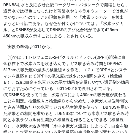
DBNBSを水と反応させた後ロータリーエバポレータで濃縮したら，
還元水では橙色になったけど蒸留水やミネラルウォーターでは色が
つかなかったので，この現象を利用して「水素ラジカル」を検出し
ようという話である。なぜ色が付くかについては，「水素ラジカ
ル」とDBNBSが反応してDBNBSのアゾ化合物ができて425nm-
450nmの吸収を示すことによる，とされている。
実験の準備は0011から。
(1)では，1,1-ジフェニル-2-ピクリルヒドラジル(DPPH)溶液に白
金存在下で水素ガスを吹き込んで，ガス吹き込み時間とDPPHの
517nmの吸光度の減少の検量線Ａを作る。（２）でDPPHとシステ
ィンを反応させてDPPHの吸光度の減少との相関をみる（検量線
Ｂ）。
(2)は白金＋水素ガスの示す効果を定量しやすい還元剤の効果
になおすためにやっている。0016-0018で説明されている。
(3)DBNBSを使って白金＋水素ガスにより450nmの吸光度が変わる
ことを測定。検量線Ａと検量線Ｂから求めた，水素ガス単位時間吹
き込み時間あたりの水素ラジカル発生濃度を使って，DBNBSを用い
た結果との相関を求めると，DBNBSについても水素ガス吹き込み時
間と水素ラジカル発生濃度の検量線を作ることができる（検量線
Ｃ）。
水素吹き込み時間（水中水素ガス濃度）によって，白金を触
媒とした水素がからんでいる化学反応の生成物の量が変わるという