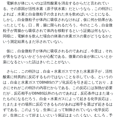
電解水が体にいいのは活性酸素を消去するからだと言われてい
る。その原因が活性水素（原子状水素）だというなら，この特許に
よれば，水素と白金微粒子の含まれた水を飲めばいいことになる。
しかし，白金微粒子が体内に吸収されなければ，仮に何か効果があ
ったとしても，口，胃，腸に限られるだろう。今のところ，白金微
粒子が胃腸から吸収されて体内を移動するという証拠は何もない。
同様に，電解水を飲んだ場合の体液の水素ガスの量がどうなるかと
いう測定結果もまだ示されていない。
仮に，白金微粒子が体内に吸収されるのであれば，今度は，それ
が害をなさないかどうかが心配である。微量の白金が体にいいとか
薬になるといった話はきいたことがない。
さらに，この特許は，白金＋水素ガスでできた水素原子が，活性
酸素に特異的に反応するものではないことを示している。というの
は，白金と水素ガスでDBNBSのアゾ化反応を引き起こしており，ま
さにそれがこの特許の内容だからである。この反応には加熱が必要
だが，反応相手がDBNBS以外のものであれば，反応条件はまた違っ
たものになるだろう。
白金＋水素ガスによって起きる化学反応は，
たまたまその場所に反応できるものがあれば相手を選ばず起きるは
ず
である。このような，生体によって制御されていない化学反応
が，生体にとって好ましいという保証はまったくない。むしろ，予