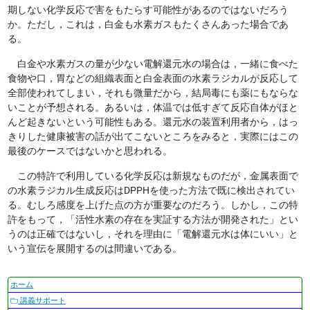
期しない化学反応で害をもたらす可能性があるのではないだろう
か。ただし，これは，白金も水素ガスもたくさんあった場合であ
る。
白金や水素ガスの量が少ない電解還元水の場合は，一緒に食べた
食物や口，胃などの組織表面と白金表面の水素ラジカルが反応して
全部使われてしまい，それも微量だから，結局毒にも薬にもならな
いことが予想される。あるいは，体温では低すぎて反応自体がほと
んど起きないという可能性もある。還元水の装置利用者から，はっ
きりした健康被害の話が出てこないところをみると，実際にはこの
最後のケースではないかと思われる。
この特許で利用している化学反応は新規なものだが，金属表面で
の水素ラジカル生成反応はDPPHを使った方法で既に検出されてい
る。むしろ感度を上げた点の方が重要なのだろう。しかし，この特
許をもって，「活性水素の存在を実証する方法が開発された」とい
うのは正確ではないし，それを理由に「電解還元水は体にいい」と
いう宣伝を展開するのは間違いである。
ナ
ホーム
ビ
講義サポート