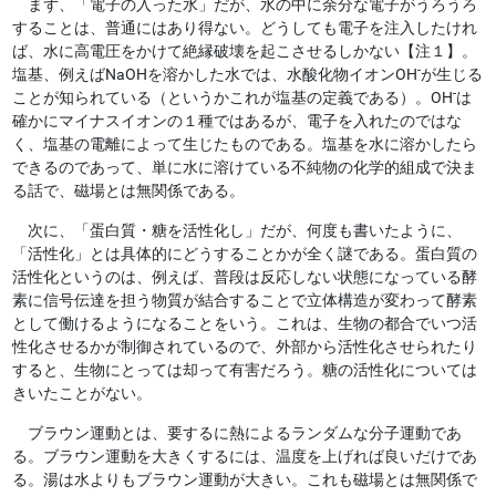
まず、「電子の入った水」だが、水の中に余分な電子がうろうろ
することは、普通にはあり得ない。どうしても電子を注入したけれ
ば、水に高電圧をかけて絶縁破壊を起こさせるしかない【注１】。
-
塩基、例えばNaOHを溶かした水では、水酸化物イオンOH
が生じる
-
ことが知られている（というかこれが塩基の定義である）。OH
は
確かにマイナスイオンの１種ではあるが、電子を入れたのではな
く、塩基の電離によって生じたものである。塩基を水に溶かしたら
できるのであって、単に水に溶けている不純物の化学的組成で決ま
る話で、磁場とは無関係である。
次に、「蛋白質・糖を活性化し」だが、何度も書いたように、
「活性化」とは具体的にどうすることかが全く謎である。蛋白質の
活性化というのは、例えば、普段は反応しない状態になっている酵
素に信号伝達を担う物質が結合することで立体構造が変わって酵素
として働けるようになることをいう。これは、生物の都合でいつ活
性化させるかが制御されているので、外部から活性化させられたり
すると、生物にとっては却って有害だろう。糖の活性化については
きいたことがない。
ブラウン運動とは、要するに熱によるランダムな分子運動であ
る。ブラウン運動を大きくするには、温度を上げれば良いだけであ
る。湯は水よりもブラウン運動が大きい。これも磁場とは無関係で