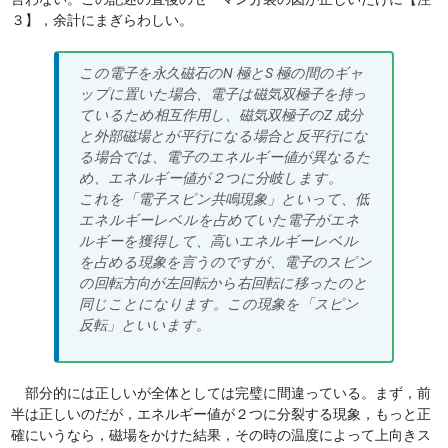
３】，余計にまぎらわしい。
この電子を永久磁石のN 極とS 極の間のギャ
ップに置いた場合、電子は磁気双極子を持っ
ているため相互作用し、磁気双極子のZ 成分
と外部磁場とが平行になる場合と反平行にな
る場合では、電子のエネルギー値が異なるた
め、エネルギー値が２つに分岐します。
これを「電子スピン共鳴現象」といって、低
エネルギーレベルを占めていた電子がエネ
ルギーを獲得して、高いエネルギーレベル
を占める現象を言うのですが、電子のスピン
の回転方向が左回転から右回転に移ったのと
同じことになります。この現象を「スピン
反転」といいます。
部分的には正しいが全体としては完璧に間違っている。まず，前
半は正しいのだが，エネルギー値が２つに分裂する現象，もっと正
確にいうなら，磁場をかけた結果，その時の温度によって上向きス