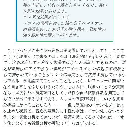
等を中和し、汚れを落としやすくなり、臭い
を消す効果があります。
５‐４乳化効果があります
プラスの電荷を持った油の分子をマイナス
の電荷を持った水分子が取り囲み、疎水性の
油を親水性に変えて行きます。
こういったお約束の突っ込みはまあ置いておくとしても，ここで
こういう説明が出て来るのは，やはり決定的にまずいと思う。
直前
で，水を測定しても変化が顕著ではないと明記してあるのに，測
定結果無しに主張できない事柄がマイナスイオンの起こす現象と
して書かれていることが，１つの報文として内部矛盾している
か
らである。学術論文でこういうことをしたら，レフェリーに間違い
なく書き直しを命じられるだろう。ちなみに，現象の１と２が真実
なら，温度以外の測定項目として，粘性や自己拡散係数を測定して
も違いが出て来るはずである。３，４の直接確認は，この水を質量
分析器にかけることだろう・・・・但し装置内のイオン化プロセス
を止めた状態で。普通の電気的に中性の水は，イオン化しないとク
ラスター質量分析ができないが，電荷を持ってる水であれば，イオ
ン化しなくても質量分析が可能（！）なはずである。