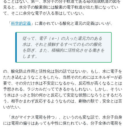
ることはない。第一、水分子の分子軌道であるsp3混成軌道の図を
見ると、水分子の酸素側には酸素の電子軌道が出た形になってい
て、そこに余分な電子が入る形はしていない。
「
科学的定義
」に書かれている酸化と還元の定義はいいが、
従って、電子（ｅ−）の入った還元力のある
水は、それと接触するすべてのものの酸化
を防ぎ、また、積極的に活性化させる働きを
します。
の、酸化防止作用と活性化は別の話ではないか。もし、水に電子を
たたき込むようなことをしたら、当然そのためにはエネルギーが必
要で、その分だけ水は不安定になるから、反応性が高くなることは
予想される。ラジカルだってできるかもしれない。しかし、そうい
う水はさっさと別の何かと反応して安定な状態になろうとするだろ
う。相手かまわず反応するようなものは、劇物の類で，安全とは言
いがたい。
「水がマイナス電荷を持つ」、というのも変な話で、水分子自身
には電荷の偏りはあっても中性に保たれている。分子全体の電荷を