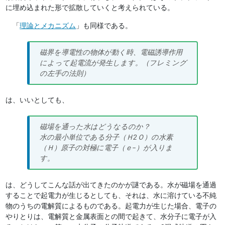
に埋め込まれた形で拡散していくと考えられている。
「
理論とメカニズム
」も同様である。
磁界を導電性の物体が動く時、電磁誘導作用
によって起電流が発生します。（フレミング
の左手の法則）
は、いいとしても、
磁場を通った水はどうなるのか？
水の最小単位である分子（Ｈ2Ｏ）の水素
（Ｈ）原子の対極に電子（ｅ−）が入りま
す。
は、どうしてこんな話が出てきたのかが謎である。水が磁場を通過
することで起電力が生じるとしても、それは、水に溶けている不純
物のうちの電解質によるものである。起電力が生じた場合、電子の
やりとりは、電解質と金属表面との間で起きて、水分子に電子が入