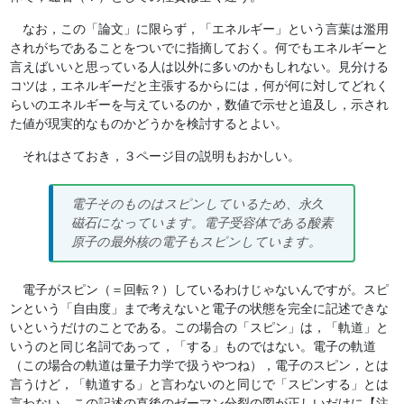
なお，この「論文」に限らず，「エネルギー」という言葉は濫用
されがちであることをついでに指摘しておく。何でもエネルギーと
言えばいいと思っている人は以外に多いのかもしれない。見分ける
コツは，エネルギーだと主張するからには，何が何に対してどれく
らいのエネルギーを与えているのか，数値で示せと追及し，示され
た値が現実的なものかどうかを検討するとよい。
それはさておき，３ページ目の説明もおかしい。
電子そのものはスピンしているため、永久
磁石になっています。電子受容体である酸素
原子の最外核の電子もスピンしています。
電子がスピン（＝回転？）しているわけじゃないんですが。スピ
ンという「自由度」まで考えないと電子の状態を完全に記述できな
いというだけのことである。この場合の「スピン」は，「軌道」と
いうのと同じ名詞であって，「する」ものではない。電子の軌道
（この場合の軌道は量子力学で扱うやつね），電子のスピン，とは
言うけど，「軌道する」と言わないのと同じで「スピンする」とは
言わない。この記述の直後のゼーマン分裂の図が正しいだけに【注