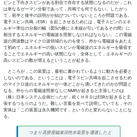
ピンと下向きスピンがある割合で存在する状態になるのだが，これ
は単なるゼーマン分裂であって，共鳴でも何でもない。したがっ
て，前半と後半の説明がが結びついていないところが問題である。
電子スピン共鳴（ESR）を起こさせるためには，電子スピンのエネ
ルギー準位の分裂の幅（図5の横に２本線が引いてあるその間）に
相当するエネルギーの電磁波を照射しなければならない。この電磁
波の周波数はマイクロ波領域のものを使う。外から電磁波をあたえ
て初めて，エネルギーの低いスピンが電磁波のエネルギーを吸収す
ることでエネルギーの高い状態になり，全体として，エネルギーの
高いスピンの数が増えるということが起きる。
ところが，この装置は，最初に書かれているように動力を必要と
しないのである。ということは，電子スピン共鳴を起こさせるため
のマイクロ波のエネルギーが一体どこから湧いてきたのかが問題と
なる。外からの電磁波照射なしにNMRが起きると主張したのは
（株）日本システム企画だったが，続くＨＲＤはESRが起きると主
張するつもりのようだ。難しい言葉を並べて説明していても，その
実体は「この装置は永久機関です」というのと変わらないことにな
る。
つまり高密度磁束活性水装置を通過したと