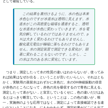
として破綻している。
この結果を裏付けるように、水の色は本来
水色なのですが水道水は透明に見えます。水
道水がこの高密度な磁場を通過すると、透明
な水道水が水色に変わっていきます。水を電
気分解しているわけではありませんので、p
Ｈは大きく変わるわけでもありませんし、
酸化還元電位が極端に落ちるわけでもありま
せん。水の測定装置で測定できる変化が、顕
著に変わることもないのです。しかし、こ
の水は力のある水に変化しています。
つまり，測定したって水の性質の違いはわからないが，使ってみ
れば結果はなぜか出る，ということが言いたいらしい。それはとも
かく，実験用の蒸留水はわずかに水色だ。水のOH伸縮振動の倍音
が赤色のところになって，赤色の光を吸収するので青色に見える。
測定したって差がない，と宣言しているくせに，色の違いだけはあ
るとはっきり断言している。ということは，この色の違いが，唯
一，実施例のような応用ではなく，測定によって直接確認できる違
いだということになる。にもかかわらず，測定結果がどこにも出て