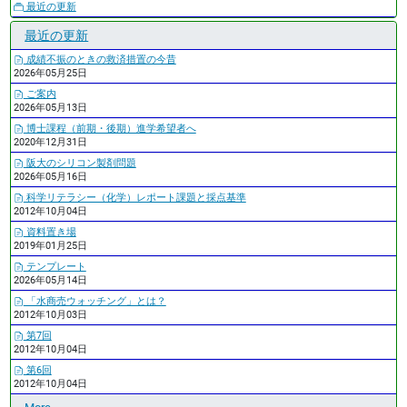
最近の更新
最近の更新
成績不振のときの救済措置の今昔
2026年05月25日
ご案内
2026年05月13日
博士課程（前期・後期）進学希望者へ
2020年12月31日
阪大のシリコン製剤問題
2026年05月16日
科学リテラシー（化学）レポート課題と採点基準
2012年10月04日
資料置き場
2019年01月25日
テンプレート
2026年05月14日
「水商売ウォッチング」とは？
2012年10月03日
第7回
2012年10月04日
第6回
2012年10月04日
最