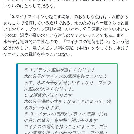
いないのはどうしてだろう。
「5.マイナスイオンが起こす現象」のおかしな点はは，以前から
あちこちで指摘している通りである。念のためもう一度さらっと書
いておくと，ブラウン運動が激しいとか，分子運動が大きい水とい
うのは，温度が高い水とどう違うのか？ということである。また，
水分子は電気的に中性なので，「マイナスの電荷を持つ」という記
述はおかしい。電子スピン共鳴の実験（本物）をやっても，水分子
がマイナスの電荷を持つことはない。
５‐１ブラウン運動が激しくなります
水の分子がマイナスの電荷を持つことによ
って、水の分子が反発しやすくなり、ブラウ
ン運動が大きくなります。
５‐２浸透力が上がります
水の分子運動が大きくなることによって、浸
透力が上がります。
５‐３マイナスの電荷がプラスの電荷（汚れ
や臭いの成分）を中和し消し去ります
マイナスの電荷を持つことによって、プラ
スの電荷を持った汚れやアンモニアの臭い