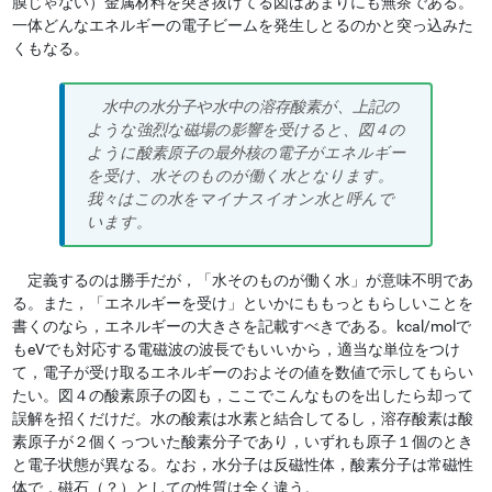
膜じゃない）金属材料を突き抜けてる図はあまりにも無茶である。
一体どんなエネルギーの電子ビームを発生しとるのかと突っ込みた
くもなる。
水中の水分子や水中の溶存酸素が、上記の
ような強烈な磁場の影響を受けると、図４の
ように酸素原子の最外核の電子がエネルギー
を受け、水そのものが働く水となります。
我々はこの水をマイナスイオン水と呼んで
います。
定義するのは勝手だが，「水そのものが働く水」が意味不明であ
る。また，「エネルギーを受け」といかにももっともらしいことを
書くのなら，エネルギーの大きさを記載すべきである。kcal/molで
もeVでも対応する電磁波の波長でもいいから，適当な単位をつけ
て，電子が受け取るエネルギーのおよその値を数値で示してもらい
たい。図４の酸素原子の図も，ここでこんなものを出したら却って
誤解を招くだけだ。水の酸素は水素と結合してるし，溶存酸素は酸
素原子が２個くっついた酸素分子であり，いずれも原子１個のとき
と電子状態が異なる。なお，水分子は反磁性体，酸素分子は常磁性
体で，磁石（？）としての性質は全く違う。