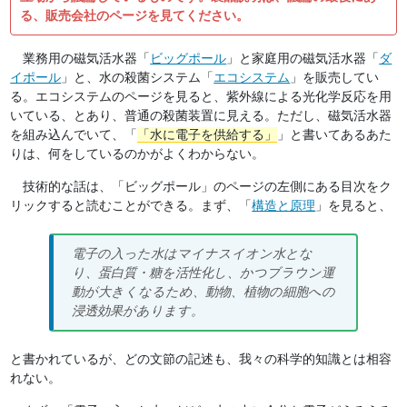
る、販売会社のページを見てください。
業務用の磁気活水器「
ビッグポール
」と家庭用の磁気活水器「
ダ
イポール
」と、水の殺菌システム「
エコシステム
」を販売してい
る。エコシステムのページを見ると、紫外線による光化学反応を用
いている、とあり、普通の殺菌装置に見える。ただし、磁気活水器
を組み込んでいて、「
水に電子を供給する
」と書いてあるあた
りは、何をしているのかがよくわからない。
技術的な話は、「ビッグポール」のページの左側にある目次をク
リックすると読むことができる。まず、「
構造と原理
」を見ると、
電子の入った水はマイナスイオン水とな
り、蛋白質・糖を活性化し、かつブラウン運
動が大きくなるため、動物、植物の細胞への
浸透効果があります。
と書かれているが、どの文節の記述も、我々の科学的知識とは相容
れない。