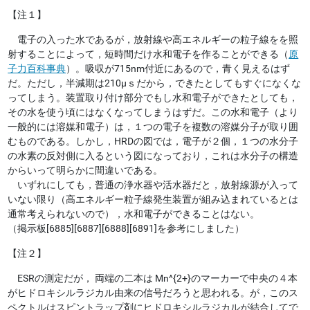
【注１】
電子の入った水であるが，放射線や高エネルギーの粒子線をを照
射することによって，短時間だけ水和電子を作ることができる（
原
子力百科事典
）。吸収が715nm付近にあるので，青く見えるはず
だ。ただし，半減期は210μｓだから，できたとしてもすぐになくな
ってしまう。装置取り付け部分でもし水和電子ができたとしても，
その水を使う頃にはなくなってしまうはずだ。この水和電子（より
一般的には溶媒和電子）は，１つの電子を複数の溶媒分子が取り囲
むものである。しかし，HRDの図では，電子が２個，１つの水分子
の水素の反対側に入るという図になっており，これは水分子の構造
からいって明らかに間違いである。
いずれにしても，普通の浄水器や活水器だと，放射線源が入って
いない限り（高エネルギー粒子線発生装置が組み込まれているとは
通常考えられないので），水和電子ができることはない。
（掲示板[6885][6887][6888][6891]を参考にしました）
【注２】
ESRの測定だが， 両端の二本は Mn^{2+}のマーカーで中央の４本
がヒドロキシルラジカル由来の信号だろうと思われる。が，このス
ペクトルはスピントラップ剤にヒドロキシルラジカルが結合してで