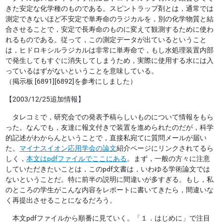
きた安定な化学種のものである。スピントラップ剤とは，通常では
測定できないほど不安定で単寿命のラジカルを，別の化学物質と結
合させることで，安定で長寿命のものに変えて観測するために使わ
れるものである。従って，この測定データが出ているということ
は，ヒドロキシルラジカルは非常に単寿命で，もし水処理装置内部
で発生してもすぐに消失してしまうため，実際に使用する水には入
っているはずがないということを意味している。
（掲示板 [6891][6892]を参考にしました）
【2003/12/25追加情報】
タレコミで，研究会での発表予稿らしいものについて情報をもら
った。なんでも，友達に報文付きで装置を進められたのだが，科学
的記述がわからんということで，直接私宛てに質問メールが届い
た。
マイナスイオン応用学会の論文
紹介ページにリンクされてるら
しく，
本文はpdfファイルでここにある
。まず，一般の方々に注意
していただきたいことは，このpdf文書は，いわゆる学術論文では
ないということだ。特に前半の説明に間違いが多すぎる。もし，私
のところの学生がこんな内容をレポートに書いてきたら，間違いな
く再提出させることになるだろう。
本文pdfファイルから順番に見ていく。「１．はじめに」で注目