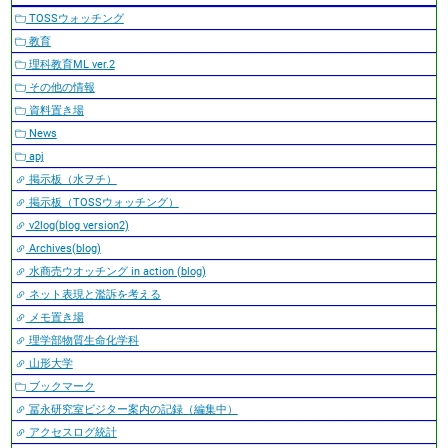
TOSSウォッチング
教育
理科教育ML ver.2
その他の情報
資料置き場
News
apj
掲示板（水ヲチ）
掲示板（TOSSウォッチング）
v2log(blog version2)
Archives(blog)
水商売ウオッチング in action (blog)
ネット表現と濫訴を考える
メモ置き場
理学部物質生命化学科
山形大学
ブックマーク
冨永研究室ビジター案内の記録（編集中）
アクセスログ統計