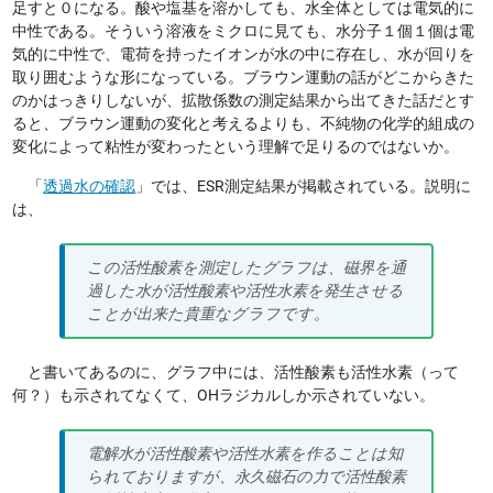
足すと０になる。酸や塩基を溶かしても、水全体としては電気的に
中性である。そういう溶液をミクロに見ても、水分子１個１個は電
気的に中性で、電荷を持ったイオンが水の中に存在し、水が回りを
取り囲むような形になっている。ブラウン運動の話がどこからきた
のかはっきりしないが、拡散係数の測定結果から出てきた話だとす
ると、ブラウン運動の変化と考えるよりも、不純物の化学的組成の
変化によって粘性が変わったという理解で足りるのではないか。
「
透過水の確認
」では、ESR測定結果が掲載されている。説明に
は、
この活性酸素を測定したグラフは、磁界を通
過した水が活性酸素や活性水素を発生させる
ことが出来た貴重なグラフです。
と書いてあるのに、グラフ中には、活性酸素も活性水素（って
何？）も示されてなくて、OHラジカルしか示されていない。
電解水が活性酸素や活性水素を作ることは知
られておりますが、永久磁石の力で活性酸素