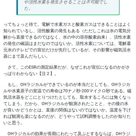
や活性水素を発生させることは不可能でし
た。
ってちょっと待て。電解で水素ガスと酸素ガスはできることはよく
知られているし、活性酸素の発生もある（ただしこれは水の電気分
解から直接できるのではなく、水の中の溶存酸素由来）、活性水素
の発生の確認はまだなのではないか。活性水素については、電解還
元水のテレビでの宣伝だけが先行しているが、その影響が磁気活水
器にまで及んだらしい。
さて、このESRの測定結果だが、なぜこれが宣伝になるのかがさ
っぱりわからない【注２】。
もし、OHラジカルができているのが本当だとしても、OHラジカ
ルや水素原子の室温での寿命は70ナノ秒-200マイクロ秒である。磁
気活水器をどこにとりつけたとしても、取水するころには無くなっ
てしまう。だから、OHラジカルが観測されたことと、その後の水
が良いかどうかとは、直接の関係はないのではないか。温度を下げ
れば観測も楽になるのだが、どうやって試料調整をしたのか知りた
いと思う。
OHラジカルの効果が長期にわたって及ぶとするならば、OHラジ