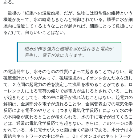
ある。
最後の「細胞への浸透効果」だが、生物には恒常性の維持という
機能があって、水の輸送もきちんと制御されている。勝手に水が細
胞内に浸透してくるようなことが起きれば、細胞にとって負担にな
るだけで、何もいいことはない。
磁石が作る強力な磁場を水が流れると電流が
発生し、電子が水に入ります。
の電流発生も、水そのものの性質によって起きることではない。電
磁流量計というのがあって、磁場環境かにイオンを含んだ水を流し
て、２点間の起電力の差を測定して流量を求めることができる。ロ
ーレンツ力による電荷の偏りで起電力が生じるとされている。これ
が起きたとしても、水の中に電子が流れ込むことはない。起電力の
解消は、金属部分を電子が流れることや、金属管表面での電気化学
反応による電子のやりとり（つまり電気化学反応）によって水の中
の不純物が変わるとことが考えられる。水の中に電子が出てくるこ
とは、通常の電気化学反応でも起きない。さらに、このページに書
かれている、水に電子が入った図は全くの誤りである。水分子は水
-
素結合ネットワークの中に存在し、OH
イオンはそのネットワーク