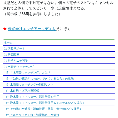
状態だと８個で不対電子はない。個々の電子のスピンはキャンセル
されて全体としてスピン０，水は反磁性体となる。
（掲示板 [6885]を参考にしました）
★
株式会社エッチアールディを
見に行く
ナ
ホーム
ビ
講義サポート
ゲ
研究関連
ー
科学とニセ科学
シ
水商売ウォッチング
ョ
「水商売ウォッチング」とは？
ン
「効果の確認がしっかりできているなら」の意味
水商売ウォッチング分類別リスト
水道局・上下水道関係
浄水器（フィルター、活性炭等を使用）
浄水器（フィルター、活性炭使用＆ミネラルなどを添加）
その他の水滅菌・殺菌装置（蒸留、紫外線などを使用）
アルカリイオン水・強電解水・水素水