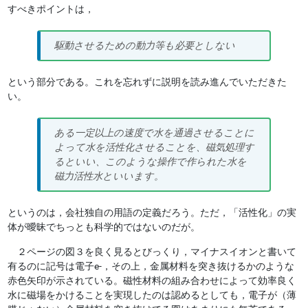
すべきポイントは，
駆動させるための動力等も必要としない
という部分である。これを忘れずに説明を読み進んでいただきた
い。
ある一定以上の速度で水を通過させることに
よって水を活性化させることを、磁気処理す
るといい、このような操作で作られた水を
磁力活性水といいます。
というのは，会社独自の用語の定義だろう。ただ，「活性化」の実
体が曖昧でちっとも科学的ではないのだが。
２ページの図３を良く見るとびっくり，マイナスイオンと書いて
有るのに記号は電子e-，その上，金属材料を突き抜けるかのような
赤色矢印が示されている。磁性材料の組み合わせによって効率良く
水に磁場をかけることを実現したのは認めるとしても，電子が（薄