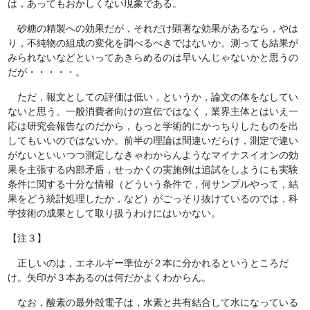
は，あってもおかしくない現象である。
砂糖の精製への効果だが，それだけ顕著な効果があるなら，やは
り，不純物の組成の変化を調べるべきではないか。測っても結果が
みられないなどといってあきらめるのは早いんじゃないかと思うの
だが・・・・・。
ただ，報文としての評価は低い，というか，論文の体をなしてい
ないと思う。一般消費者向けの宣伝ではなく，業界主体とはいえ一
応は研究会報告なのだから，もっと学術的にかっちりしたものを出
してもいいのではないか。前半の理論は間違いだらけ，測定で違い
がないといいつつ測定しなきゃわからんようなマイナスイオンの効
果を主張する内部矛盾，せっかくの実施例は追試をしようにも実験
条件に関する十分な情報（どういう条件で，何サンプルやって，結
果をどう統計処理したか，など）がごっそり抜けているのでは，科
学技術の成果として取り扱うわけにはいかない。
【注３】
正しいのは，エネルギー準位が２本に分かれるというところだ
け。矢印が３本あるのは何だかよくわからん。
なお，酸素の最外殻電子は，水素と共有結合して水になっている