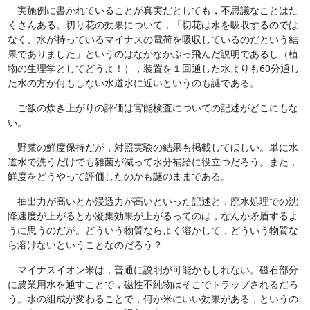
実施例に書かれていることが真実だとしても，不思議なことはた
くさんある。切り花の効果について，「切花は水を吸収するのでは
なく、水が持っているマイナスの電荷を吸収しているのだという結
果でありました」というのはなかなかぶっ飛んだ説明であるし（植
物の生理学としてどうよ！），装置を１回通した水よりも60分通し
た水の方が何もしない水道水に近いというのも謎である。
ご飯の炊き上がりの評価は官能検査についての記述がどこにもな
い。
野菜の鮮度保持だが，対照実験の結果も掲載してほしい。単に水
道水で洗うだけでも雑菌が減って水分補給に役立つだろう。また，
鮮度をどうやって評価したのかも謎のままである。
抽出力が高いとか浸透力が高いといった記述と，廃水処理での沈
降速度が上がるとか凝集効果が上がるってのは，なんか矛盾するよ
うに思うのだが。どういう物質ならよく溶かして，どういう物質な
ら溶けないということなのだろう？
マイナスイオン米は，普通に説明が可能かもしれない。磁石部分
に農業用水を通すことで，磁性不純物はそこでトラップされるだろ
う。水の組成が変わることで，何か米にいい効果がある，というの