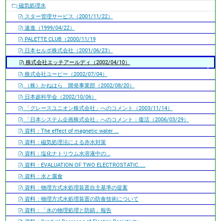
磁気処理水
スター管理サービス（2001/11/22）
速進（1999/04/22）
PALETTE CLUB（2000/11/19
日本セルポ株式会社（2001/06/23）
株式会社エッチアールディ（2002/04/10）
株式会社ユーピー（2002/07/04）
（株）かねはら 開発事業部（2002/08/20）
日本超科学会（2002/10/06）
「グレースユニオン株式会社」へのコメント（2003/11/14）
「日本システム企画株式会社」へのコメント：復活（2006/03/29）
資料：The effect of magnetic water ...
資料：磁気処理法による赤水対策
資料：塩化ナトリウム水溶液中の...
資料：EVALUATION OF TWO ELECTROSTATIC.....
資料：水と腐食
資料：物理方式水処理装置自主基準の提案
資料：物理方式水処理装置の防食技術について
資料：「水の物理処理と防錆」報告