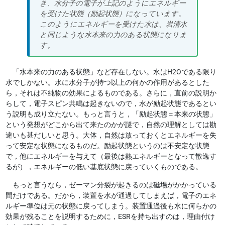
き、水分子の電子が上記のようにエネルギー
を受けた状態（励起状態）になっています。
このようにエネルギーを受けた水は、岩清水
と同じような水本来の力のある状態になりま
す。
「水本来の力のある状態」など存在しない。水はH2Oである限り
水でしかない。水に水分子が持つ以上の何かの作用があるとした
ら，それは不純物の効果によるものである。さらに，直前の説明か
らして，電子スピン共鳴は起きないので，水が励起状態であるとい
う説明も成り立たない。もっと言うと，「励起状態＝本来の状態」
という発想がどこから出て来たのかが謎で，自然の理解としては勘
違いも甚だしいと思う。大体，自然は放っておくとエネルギーを失
って安定な状態になるものだ。励起状態というのは不安定な状態
で，他にエネルギーを与えて（最後は熱エネルギーとなって散逸す
るが），エネルギーの低い基底状態に戻っていくものである。
もっと言うなら，ゼーマン分裂が起きるのは磁場がかかっている
間だけである。だから，装置を水が通過してしまえば，電子のエネ
ルギー準位は元の状態に戻ってしまう。装置通過後も水に何らかの
効果が残ることを説明するために，ESRを持ち出すのは，理由付け