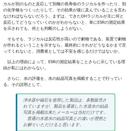
カルが別のものと反応して別種の長寿命のラジカルを作ったり、別
の化学種をつくったりして、その効果が後に及んでいることを言わ
なければならないだろう。まずは、できたOHラジカルが主に何と
反応してどうなっていくのかがわからないと、単にESRの測定結果
を示されても、何とも判断のしようがない。
そもそも、ラジカルは反応性が高いので劇物である。装置で劇物
が作れるということを示すなら、最終的にそれがどうなるかまで言
ってくれないと、消費者としては不安を感じるだけではないか。
以上の理由によって、ESRの測定結果をことさらに示している理
由が私にはわからない。
さらに、水の評価を、水の結晶写真を掲載することで行ってい
る。その説明として、
浄水器や磁石を使用した製品は、多数販売さ
れていますが、製品を通過した水道水の結晶
写真を掲載出来たメーカーは当社だけです。
普通の水道水の結晶写真との違いが歴然と
お解りいただけると思います。