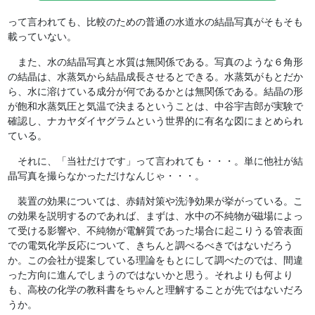
って言われても、比較のための普通の水道水の結晶写真がそもそも
載っていない。
また、水の結晶写真と水質は無関係である。写真のような６角形
の結晶は、水蒸気から結晶成長させるとできる。水蒸気がもとだか
ら、水に溶けている成分が何であるかとは無関係である。結晶の形
が飽和水蒸気圧と気温で決まるということは、中谷宇吉郎が実験で
確認し、ナカヤダイヤグラムという世界的に有名な図にまとめられ
ている。
それに、「当社だけです」って言われても・・・。単に他社が結
晶写真を撮らなかっただけなんじゃ・・・。
装置の効果については、赤錆対策や洗浄効果が挙がっている。こ
の効果を説明するのであれば、まずは、水中の不純物が磁場によっ
て受ける影響や、不純物が電解質であった場合に起こりうる管表面
での電気化学反応について、きちんと調べるべきではないだろう
か。この会社が提案している理論をもとにして調べたのでは、間違
った方向に進んでしまうのではないかと思う。それよりも何より
も、高校の化学の教科書をちゃんと理解することが先ではないだろ
うか。