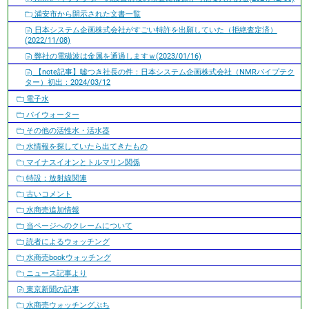
浦安市から開示された文書一覧
日本システム企画株式会社がすごい特許を出願していた（拒絶査定済）
(2022/11/08)
弊社の電磁波は金属を通過しますｗ(2023/01/16)
【note記事】嘘つき社長の件：日本システム企画株式会社（NMRパイプテク
ター）初出：2024/03/12
電子水
パイウォーター
その他の活性水・活水器
水情報を探していたら出てきたもの
マイナスイオンとトルマリン関係
特設：放射線関連
古いコメント
水商売追加情報
当ページへのクレームについて
読者によるウォッチング
水商売bookウォッチング
ニュース記事より
東京新聞の記事
水商売ウォッチングぷち