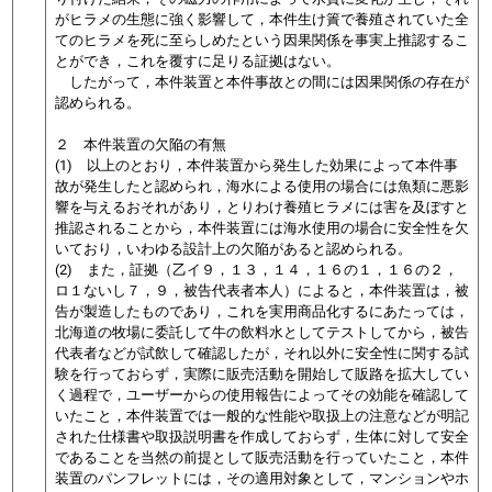
がヒラメの生態に強く影響して，本件生け簀で養殖されていた全
てのヒラメを死に至らしめたという因果関係を事実上推認するこ
とができ，これを覆すに足りる証拠はない。
したがって，本件装置と本件事故との間には因果関係の存在が
認められる。
２ 本件装置の欠陥の有無
(1) 以上のとおり，本件装置から発生した効果によって本件事
故が発生したと認められ，海水による使用の場合には魚類に悪影
響を与えるおそれがあり，とりわけ養殖ヒラメには害を及ぼすと
推認されることから，本件装置には海水使用の場合に安全性を欠
いており，
いわゆる設計上の欠陥があると認められる
。
(2) また，証拠（乙イ９，１３，１４，１６の１，１６の２，
ロ１ないし７，９，被告代表者本人）によると，本件装置は，被
告が製造したものであり，これを
実用商品化するにあたっては，
北海道の牧場に委託して牛の飲料水としてテストしてから，被告
代表者などが試飲して確認したが，それ以外に安全性に関する試
験を行っておらず，実際に販売活動を開始して販路を拡大してい
く過程で，ユーザーからの使用報告によってその効能を確認して
いたこと，本件装置では一般的な性能や取扱上の注意などが明記
された仕様書や取扱説明書を作成しておらず，生体に対して安全
であることを当然の前提として販売活動を行っていたこと，本件
装置のパンフレットには，その適用対象として，マンションやホ