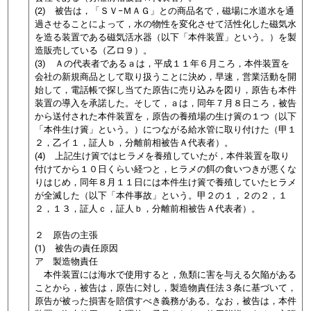
(2) 被告は，「ＳＶ−ＭＡＧ」との商品名で，
磁場に水道水を通
過させることによって，水の物性を変化させて活性化した磁気水
を造る装置である磁気活水器
（以下「本件装置」という。）を製
造販売している（乙ロ９）。
(3) Ａの代表者であるａは，平成１１年６月ころ，本件装置を
会社の新規商品として取り扱うことに決め，早速，営業活動を開
始して，電話帳で探し当てた原告に売り込みを図り，原告も本件
装置の導入を承諾した。そして，ａは，同年７月８日ころ，被告
から送付された本件装置を，原告の養殖場の生け簀の１つ（以下
「本件生け簀」という。）につながる給水管に取り付けた（甲１
２，乙イ１，証人ｂ，分離前相被告Ａ代表者）。
(4) 上記生け簀ではヒラメを養殖していたが，
本件装置を取り
付けてから１０日くらい経つと，ヒラメの餌の食いつきが悪くな
りはじめ，同年８月１１日には本件生け簀で養殖していたヒラメ
が全滅した
（以下「本件事故」という。甲２の１，２の２，１
２，１３，証人ｃ，証人ｂ，分離前相被告Ａ代表者）。
２ 原告の主張
(1) 被告の責任原因
ア 製造物責任
本件装置には海水で使用すると，魚類に害を与える欠陥がある
ことから，被告は，原告に対し，製造物責任法３条に基づいて，
原告が被った損害を賠償すべき義務がある。なお，被告は，本件