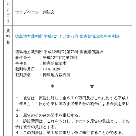
カ
テ
ウェブページ，判決文
ゴ
リ
資
料
徳島地方裁判所 平成12年(ワ)第73号 損害賠償請求事件 判決
名
徳島地方裁判所 平成12年(ワ)第73号 損害賠償請求
事件番号 ：平成12年(ワ)第73号
事件名 ：損害賠償請求
裁判年月日 ：H14.10.29
裁判所名 ：徳島地方裁判所
主 文
１ 被告は，原告に対し，金６７０万円及びこれに対する平成１
１年８月１１日から支払済みまで年５分の割合による金員を支払
え。
２ 原告のその余の請求を棄却する。
３ 訴訟費用は，これを５分し，その１を原告の負担とし，その
余は被告の負担とする。
４ この判決は，第１項に限り，仮に執行することができる。