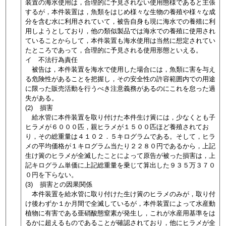
装置の海水使用は，合理的に予見されない使用態様であると主張
するが，本件装置は，魚類をはじめ様々な生物の養殖や様々な成
分を含む水に利用されていて，被告自身も現に海水での養殖に利
用しようとしており，他の類似製品では海水での養殖に使用され
ていることからして，本件装置も海水使用は当然に想定されてい
たところであって，合理的に予見される使用形態といえる。
イ 不法行為責任
被告は，本件装置を海水で使用した場合には，魚類に害を与え
る危険性があることを把握し，その安全性の許容範囲内での用途
に限った販売活動を行うべき注意義務があるのにこれを怠った過
失がある。
(2) 損害
給水管に本件装置を取り付けた本件生け簀には，少なくとも子
ヒラメが６０００匹，親ヒラメが１５００匹ほど養殖されてお
り，その総重量は４１０２．５キログラムである。そして，ヒラ
メの平均価格が１キログラム当たり２２８０円であるから，上記
生け簀のヒラメが全滅したことによって原告が被った損害は，上
記キログラム単価に上記総重量を乗じて算出した９３５万３７０
０円を下らない。
(3) 損害との因果関係
本件装置を給水管に取り付けた生け簀のヒラメのみが，取り付
け後わずか１か月間で全滅しているが，
本件装置によって水産動
植物に有害である亜硝酸態窒素が発生し，これが水産用基準をは
るかに超えるものであることが確認されており
，他にヒラメが全