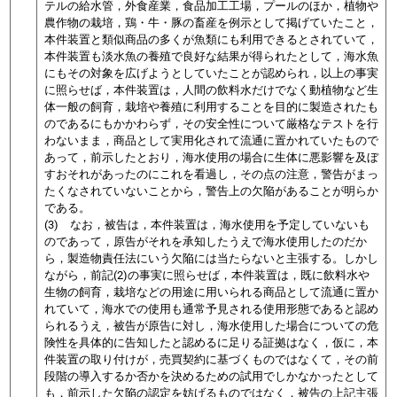
テルの給水管，外食産業，食品加工工場，プールのほか，植物や
農作物の栽培，鶏・牛・豚の畜産を例示として掲げていたこと，
本件装置と類似商品の多くが魚類にも利用できるとされていて，
本件装置も淡水魚の養殖で良好な結果が得られたとして，海水魚
にもその対象を広げようとしていたことが認められ
，以上の事実
に照らせば，本件装置は，人間の飲料水だけでなく動植物など生
体一般の飼育，栽培や養殖に利用することを目的に製造されたも
のであるにもかかわらず，その安全性について厳格なテストを行
わないまま，商品として実用化されて流通に置かれていたもので
あって，前示したとおり，海水使用の場合に生体に悪影響を及ぼ
すおそれがあったのにこれを看過し，その点の注意，警告がまっ
たくなされていないことから，警告上の欠陥があることが明らか
である。
(3) なお，被告は，本件装置は，海水使用を予定していないも
のであって，原告がそれを承知したうえで海水使用したのだか
ら，製造物責任法にいう欠陥には当たらないと主張する。しかし
ながら，前記(2)の事実に照らせば，本件装置は，既に飲料水や
生物の飼育，栽培などの用途に用いられる商品として流通に置か
れていて，海水での使用も通常予見される使用形態であると認め
られるうえ，被告が原告に対し，海水使用した場合についての危
険性を具体的に告知したと認めるに足りる証拠はなく，仮に，本
件装置の取り付けが，売買契約に基づくものではなくて，その前
段階の導入するか否かを決めるための試用でしかなかったとして
も，前示した欠陥の認定を妨げるものではなく，被告の上記主張