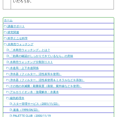
いだろうか。
ナ
ホーム
ビ
講義サポート
ゲ
研究関連
ー
科学とニセ科学
シ
水商売ウォッチング
ョ
「水商売ウォッチング」とは？
ン
「効果の確認がしっかりできているなら」の意味
水商売ウォッチング分類別リスト
水道局・上下水道関係
浄水器（フィルター、活性炭等を使用）
浄水器（フィルター、活性炭使用＆ミネラルなどを添加）
その他の水滅菌・殺菌装置（蒸留、紫外線などを使用）
アルカリイオン水・強電解水・水素水
磁気処理水
スター管理サービス（2001/11/22）
速進（1999/04/22）
PALETTE CLUB（2000/11/19