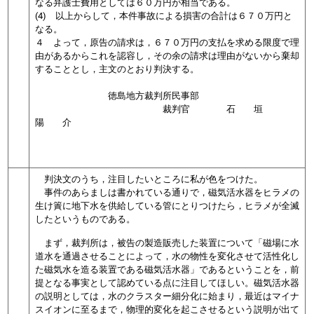
なる弁護士費用としては６０万円が相当である。
(4) 以上からして，本件事故による損害の合計は６７０万円と
なる。
４ よって，原告の請求は，６７０万円の支払を求める限度で理
由があるからこれを認容し，その余の請求は理由がないから棄却
することとし，主文のとおり判決する。
徳島地方裁判所民事部
裁判官 石 垣
陽 介
判決文のうち，注目したいところに私が色をつけた。
事件のあらましは書かれている通りで，磁気活水器をヒラメの
生け簀に地下水を供給している管にとりつけたら，ヒラメが全滅
したというものである。
まず，裁判所は，被告の製造販売した装置について「磁場に水
道水を通過させることによって，水の物性を変化させて活性化し
た磁気水を造る装置である磁気活水器」であるということを，前
提となる事実として認めている点に注目してほしい。磁気活水器
の説明としては，水のクラスター細分化に始まり，最近はマイナ
スイオンに至るまで，物理的変化を起こさせるという説明が出て