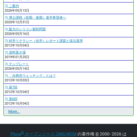
ご案内
2026年05月13日
博士課程（前期・後期）進学希望者へ
2020年12月31日
阪大のシリコン製剤問題
2026年05月16日
科学リテラシー（化学）レポート課題と採点基準
2012年10月04日
資料置き場
2019年01月25日
テンプレート
2026年05月14日
「水商売ウォッチング」とは？
2012年10月03日
第7回
2012年10月04日
第6回
2012年10月04日
最
More…
近
の
更
®
Plone
オープンソース CMS/WCM
の著作権
©
2000- 2026 は
新