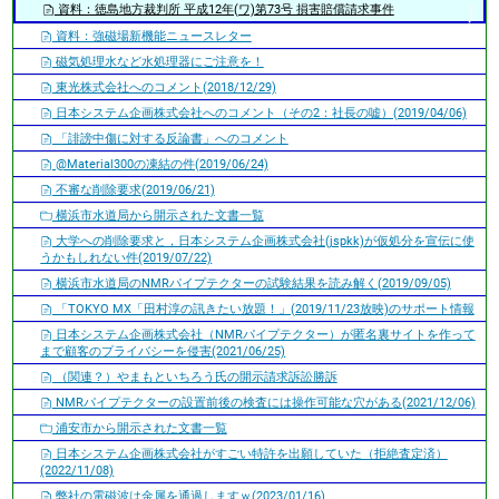
資料：徳島地方裁判所 平成12年(ワ)第73号 損害賠償請求事件
資料：強磁場新機能ニュースレター
磁気処理水など水処理器にご注意を！
東光株式会社へのコメント(2018/12/29)
日本システム企画株式会社へのコメント（その2：社長の嘘）(2019/04/06)
「誹謗中傷に対する反論書」へのコメント
@Material300の凍結の件(2019/06/24)
不審な削除要求(2019/06/21)
横浜市水道局から開示された文書一覧
大学への削除要求と，日本システム企画株式会社(jspkk)が仮処分を宣伝に使
うかもしれない件(2019/07/22)
横浜市水道局のNMRパイプテクターの試験結果を読み解く(2019/09/05)
「TOKYO MX「田村淳の訊きたい放題！」(2019/11/23放映)のサポート情報
日本システム企画株式会社（NMRパイプテクター）が匿名裏サイトを作って
まで顧客のプライバシーを侵害(2021/06/25)
（関連？）やまもといちろう氏の開示請求訴訟勝訴
NMRパイプテクターの設置前後の検査には操作可能な穴がある(2021/12/06)
浦安市から開示された文書一覧
日本システム企画株式会社がすごい特許を出願していた（拒絶査定済）
(2022/11/08)
弊社の電磁波は金属を通過しますｗ(2023/01/16)