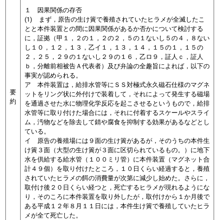
１ 因果関係の存否
(1) まず，原告の生け簀で養殖されていたヒラメが全滅したこ
とと本件装置との間に因果関係があるか否かについて検討する
に，証拠（甲１，２の１，２の２，５の１ないし５の４，８ない
し１０，１２，１３，乙イ１，１３，１４，１５の１，１５の
２，２５，２９の１ないし２９の１６，乙ロ９，証人ｃ，証人
ｂ，分離前相被告Ａ代表者）及び弁論の全趣旨によれば，以下の
事実が認められる。
ア 本件装置は，給排水管等にＳＳ対極式永久磁石仕様のマグネ
要
ットをリング状に外付けで装着して，それによって発生する磁場
約
を通過させた水に物理化学反応を起こさせるというもので，給排
水管等に取り付けた場合には，それに付着するスケールやスライ
ム，汚物などを除去して錆や腐食を抑制する効果があるなどとし
ている。
イ 原告の養殖場には９面の生け簀があるが，そのうちの本件生
け簀３面（大型の生け簀が３面に区切られているもの。）に
地下
水を供給する給水管（１００ミリ管）に本件装置（マグネット合
計４９個）を取り付けたところ，１０日くらい経過すると，養殖
されていたヒラメの餌の消費量が次第に減少し始めた。さらに，
取付け後２０日くらい経つと，死亡するヒラメが現れるようにな
り，そのころに本件装置を取り外したが，取付けから１か月後で
ある平成１２年８月１１日には，本件生け簀で養殖していたヒラ
メが全て死亡した
。