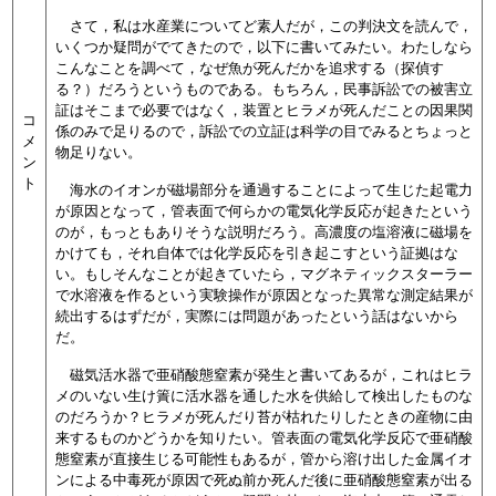
さて，私は水産業についてど素人だが，この判決文を読んで，
いくつか疑問がでてきたので，以下に書いてみたい。わたしなら
こんなことを調べて，なぜ魚が死んだかを追求する（探偵す
る？）だろうというものである。もちろん，民事訴訟での被害立
証はそこまで必要ではなく，装置とヒラメが死んだことの因果関
コ
係のみで足りるので，訴訟での立証は科学の目でみるとちょっと
メ
物足りない。
ン
ト
海水のイオンが磁場部分を通過することによって生じた起電力
が原因となって，管表面で何らかの電気化学反応が起きたという
のが，もっともありそうな説明だろう。高濃度の塩溶液に磁場を
かけても，それ自体では化学反応を引き起こすという証拠はな
い。もしそんなことが起きていたら，マグネティックスターラー
で水溶液を作るという実験操作が原因となった異常な測定結果が
続出するはずだが，実際には問題があったという話はないから
だ。
磁気活水器で亜硝酸態窒素が発生と書いてあるが，これはヒラ
メのいない生け簀に活水器を通した水を供給して検出したものな
のだろうか？ヒラメが死んだり苔が枯れたりしたときの産物に由
来するものかどうかを知りたい。管表面の電気化学反応で亜硝酸
態窒素が直接生じる可能性もあるが，管から溶け出した金属イオ
ンによる中毒死が原因で死ぬ前か死んだ後に亜硝酸態窒素が出る