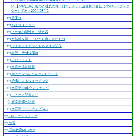
【note記事】嘘つき社長の件：日本システム企画株式会社（NMRパイプテク
ター）初出：2024/03/12
電子水
パイウォーター
その他の活性水・活水器
水情報を探していたら出てきたもの
マイナスイオンとトルマリン関係
特設：放射線関連
古いコメント
水商売追加情報
当ページへのクレームについて
読者によるウォッチング
水商売bookウォッチング
ニュース記事より
東京新聞の記事
水商売ウォッチングぷち
TOSSウォッチング
教育
理科教育ML ver.2