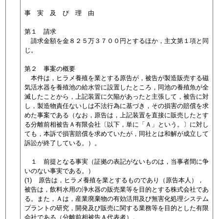
事 実 及 び 理 由
第１ 請求
請求金額を金８２５万３７００円とするほか，主文第１項と同
じ。
第２ 事案の概要
本件は，
ヒラメ養殖を業とする原告が，被告が製造販売する磁
気活水器を養殖池の給水管に設置したところ，同池の養殖魚が全
滅した
ことから，上記装置に欠陥があったと主張して，被告に対
し，製造物責任ないしは不法行為に基づき，その損害の賠償を求
めた事案である（なお，原告は，上記装置を直接に販売したとす
る分離前相被告Ａ有限会社〔以下，単に「Ａ」という。〕に対し
ても，本訴で損害賠償を求めていたが，同社とは和解が成立して
訴訟が終了している。）。
１ 前提となる事実（証拠の表記がないものは，当事者間に争
いのない事実である。）
(1) 原告は，ヒラメ養殖を業とするものであり（原告本人），
被告は，飲料水用の浄水器の販売業等を目的とする株式会社であ
る。また，Ａは，産業廃棄物の有効活用及び無害化処理システム
プラントの研究，開発及び販売に関する業務等を目的とした有限
会社である（分離前相被告Ａ代表者）。