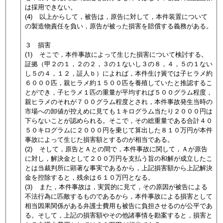
は採用できない。
(4) 以上からして，被告は，原告に対して，本件装置について
の製造物責任を負い，原告が被った損害を賠償する義務がある。
３ 損害
(1) そこで，本件事故によって生じた損害について検討する。
証拠（甲２の１，２の２，３の１ないし３の８，４，５の１ない
し５の４，１２，証人ｂ）によれば，本件生け簀では子ヒラメ約
６０００匹，親ヒラメ約１５００匹を養殖していたと推認するこ
とができ，子ヒラメ１匹の重量が平均すれば５００グラム程度，
親ヒラメのそれが７００グラム程度とされ，本件事故発生当時の
市場への卸値が控えめに見ても１キログラム当たり２０００円は
下らないことが認められる。そこで，その総重量である合計４０
５０キログラムに２０００円を乗じて算出した８１０万円が本件
事故によって生じた損害額とするのが相当である。
(2) そして，原告とＡとの間で，本件事故に関して，Ａが原告
に対し，解決金として２００万円を支払う旨の和解が成立したこ
とは当裁判所に顕著な事実であるから，上記損害額から上記解決
金を控除すると，残余は６１０万円となる。
(3) また，本件事故は，実質的に見て，その原因が被告による
不法行為に匹敵するものであるから，本件事故による損害として
相当因果関係がある弁護士費用も被告に負担させるのが公平であ
る。そして，上記の損害額やその他諸事情を勘案すると，損害と