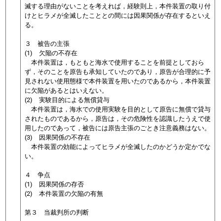
滅する理由がないことを考えれば，経験則上，本件装置の取り付
けとヒラメが全滅したこととの間には因果関係が存在するといえ
る。
３ 被告の主張
(1) 欠陥の不存在
本件装置は，もともと海水で使用することを前提としておら
ず，そのことを原告も承知していたのであり，原告が合理的に予
見されない使用態様で本件装置を用いたのであるから，本件装置
に欠陥があるとはいえない。
(2) 実験目的による無償貸与
本件装置は，海水での使用実験を目的として原告に無償で貸与
されたものであるから，原告は，その危険性を認識したうえで使
用したのであって，被告には原告主張のごとき注意義務はない。
(3) 因果関係の不存在
本件装置の効能によってヒラメが全滅したのかどうか定かでな
い。
４ 争点
(1) 因果関係の存否
(2) 本件装置の欠陥の有無
第３ 当裁判所の判断