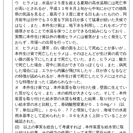
ウ ヒラメは，水温が２５度を超える夏期の高水温期には死亡率
が高いとされるが，平成１１年８月上旬から中旬にかけての徳島
県の気温を見ると，最高で３３度に達する日もあったものの，同
月前半は日中でも３０度を下回る日が多くて猛暑が続いた天候で
はなく，また，本件生け簀は，地下水を利用し，これをポンプで
循環させることで水温を保つことができる仕組みになっており，
実際に本件生け簀以外の養殖ヒラメには被害がまったく発生して
おらず，市場への出荷を行っていた。
エ ヒラメは，通常，白い腹の面を上にして死ぬことが多いが，
本件生け簀で死亡したヒラメは，そのほとんどが生け簀の底で白
い腹の面を下にしたままで死亡していた。また，ヒラメは，酸欠
で死亡した場合，背中に斑点ができて白っぽくなり，また，病死
した場合には，エラから内臓が飛び出したり，目が赤くなるなど
の特徴が認められるが，本件生け簀で死亡したヒラメにはそのよ
うな特徴がまったく認められなかった。
オ 本件生け簀では，
本件装置を取り付けた後，壁面に生えてい
た苔がなくなり，また，水の粘性が大きくなった。そして，本件
装置を取り付けた給水管の水質を検査した結果，取り付けていな
い給水管の水と比較して，亜硝酸態窒素が０．１０mg／ｌ（以
下，単位は同じ。）から０．７７と増加しており，海域での水産
用水基準として定められた０．０６を大きく上回っていることが
確認された
。
(2) 以上の事実を総合して考慮すれば，本件装置を給水管に取
り付けた結果，その磁力の作用によって水質に変化が生じ，それ