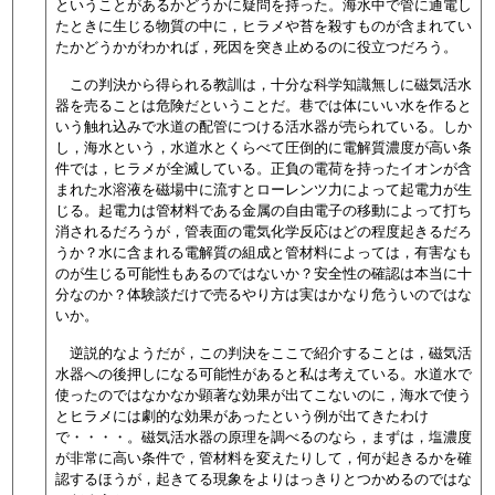
ということがあるかどうかに疑問を持った。海水中で管に通電し
たときに生じる物質の中に，ヒラメや苔を殺すものが含まれてい
たかどうかがわかれば，死因を突き止めるのに役立つだろう。
この判決から得られる教訓は，十分な科学知識無しに磁気活水
器を売ることは危険だということだ。巷では体にいい水を作ると
いう触れ込みで水道の配管につける活水器が売られている。しか
し，海水という，水道水とくらべて圧倒的に電解質濃度が高い条
件では，ヒラメが全滅している。正負の電荷を持ったイオンが含
まれた水溶液を磁場中に流すとローレンツ力によって起電力が生
じる。起電力は管材料である金属の自由電子の移動によって打ち
消されるだろうが，管表面の電気化学反応はどの程度起きるだろ
うか？水に含まれる電解質の組成と管材料によっては，有害なも
のが生じる可能性もあるのではないか？安全性の確認は本当に十
分なのか？体験談だけで売るやり方は実はかなり危ういのではな
いか。
逆説的なようだが，この判決をここで紹介することは，磁気活
水器への後押しになる可能性があると私は考えている。水道水で
使ったのではなかなか顕著な効果が出てこないのに，海水で使う
とヒラメには劇的な効果があったという例が出てきたわけ
で・・・・。磁気活水器の原理を調べるのなら，まずは，塩濃度
が非常に高い条件で，管材料を変えたりして，何が起きるかを確
認するほうが，起きてる現象をよりはっきりとつかめるのではな