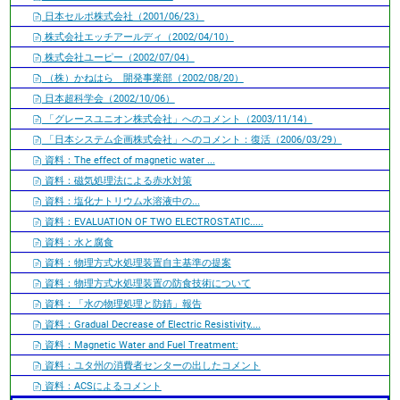
日本セルポ株式会社（2001/06/23）
株式会社エッチアールディ（2002/04/10）
株式会社ユーピー（2002/07/04）
（株）かねはら 開発事業部（2002/08/20）
日本超科学会（2002/10/06）
「グレースユニオン株式会社」へのコメント（2003/11/14）
「日本システム企画株式会社」へのコメント：復活（2006/03/29）
資料：The effect of magnetic water ...
資料：磁気処理法による赤水対策
資料：塩化ナトリウム水溶液中の...
資料：EVALUATION OF TWO ELECTROSTATIC.....
資料：水と腐食
資料：物理方式水処理装置自主基準の提案
資料：物理方式水処理装置の防食技術について
資料：「水の物理処理と防錆」報告
資料：Gradual Decrease of Electric Resistivity....
資料：Magnetic Water and Fuel Treatment:
資料：ユタ州の消費者センターの出したコメント
資料：ACSによるコメント