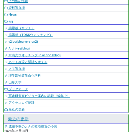
その他の情報
資料置き場
News
apj
掲示板（水ヲチ）
掲示板（TOSSウォッチング）
v2log(blog version2)
Archives(blog)
水商売ウオッチング in action (blog)
ネット表現と濫訴を考える
メモ置き場
理学部物質生命化学科
山形大学
ブックマーク
冨永研究室ビジター案内の記録（編集中）
アクセスログ統計
最近の更新
最近の更新
成績不振のときの救済措置の今昔
2026年05月25日