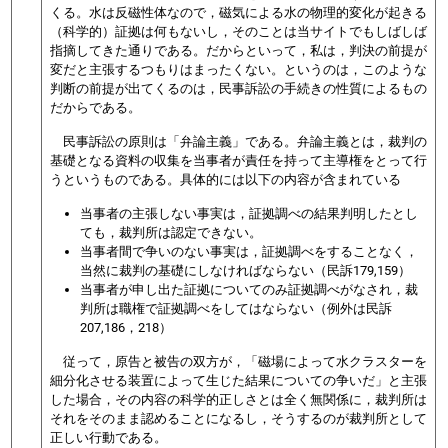
くる。水は反磁性体なので，磁気による水の物理的変化が起きる
（科学的）証拠は何もないし，そのことは当サイトでもしばしば
指摘してきた通りである。だからといって，私は，判決の前提が
変だと主張するつもりはまったくない。というのは，このような
判断の前提が出てくるのは，民事訴訟の手続きの性質によるもの
だからである。
民事訴訟の原則は「弁論主義」である。弁論主義とは，裁判の
基礎となる資料の収集を当事者が責任を持って主導権をとって行
うというものである。具体的には以下の内容が含まれている
当事者の主張しない事実は，証拠調べの結果判明したとし
ても，裁判所は認定できない。
当事者間で争いのない事実は，証拠調べをすることなく，
当然に裁判の基礎にしなければならない（民訴179,159）
当事者が申し出た証拠についてのみ証拠調べがなされ，裁
判所は職権で証拠調べをしてはならない（例外は民訴
207,186，218）
従って，原告と被告の双方が，「磁場によって水クラスターを
細分化させる装置によって生じた結果についての争いだ」と主張
した場合，その内容の科学的正しさとは全く無関係に，裁判所は
それをそのまま認めることになるし，そうするのが裁判所として
正しい行動である。