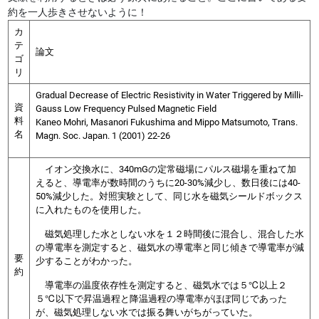
約を一人歩きさせないように！
カ
テ
論文
ゴ
リ
Gradual Decrease of Electric Resistivity in Water Triggered by Milli-
資
Gauss Low Frequency Pulsed Magnetic Field
料
Kaneo Mohri, Masanori Fukushima and Mippo Matsumoto, Trans.
名
Magn. Soc. Japan. 1 (2001) 22-26
イオン交換水に、340mGの定常磁場にパルス磁場を重ねて加
えると、導電率が数時間のうちに20-30%減少し、数日後には40-
50%減少した。対照実験として、同じ水を磁気シールドボックス
に入れたものを使用した。
磁気処理した水としない水を１２時間後に混合し、混合した水
の導電率を測定すると、磁気水の導電率と同じ傾きで導電率が減
要
少することがわかった。
約
導電率の温度依存性を測定すると、磁気水では５℃以上２
５℃以下で昇温過程と降温過程の導電率がほぼ同じであった
が、磁気処理しない水では振る舞いがちがっていた。