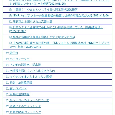
まで顧客のプライバシーを侵害(2021/06/25)
（関連？）やまもといちろう氏の開示請求訴訟勝訴
NMRパイプテクターの設置前後の検査には操作可能な穴がある(2021/12/06)
浦安市から開示された文書一覧
日本システム企画株式会社がすごい特許を出願していた（拒絶査定済）
(2022/11/08)
弊社の電磁波は金属を通過しますｗ(2023/01/16)
【note記事】嘘つき社長の件：日本システム企画株式会社（NMRパイプテク
ター）初出：2024/03/12
電子水
パイウォーター
その他の活性水・活水器
水情報を探していたら出てきたもの
マイナスイオンとトルマリン関係
特設：放射線関連
古いコメント
水商売追加情報
当ページへのクレームについて
読者によるウォッチング
水商売bookウォッチング