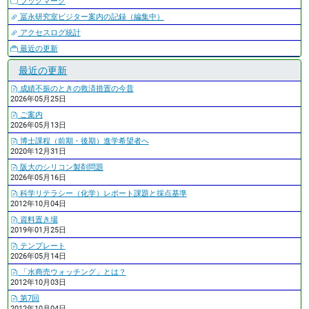
ブックマーク
冨永研究室ビジター案内の記録（編集中）
アクセスログ統計
最近の更新
最近の更新
成績不振のときの救済措置の今昔
2026年05月25日
ご案内
2026年05月13日
博士課程（前期・後期）進学希望者へ
2020年12月31日
阪大のシリコン製剤問題
2026年05月16日
科学リテラシー（化学）レポート課題と採点基準
2012年10月04日
資料置き場
2019年01月25日
テンプレート
2026年05月14日
「水商売ウォッチング」とは？
2012年10月03日
第7回
2012年10月04日