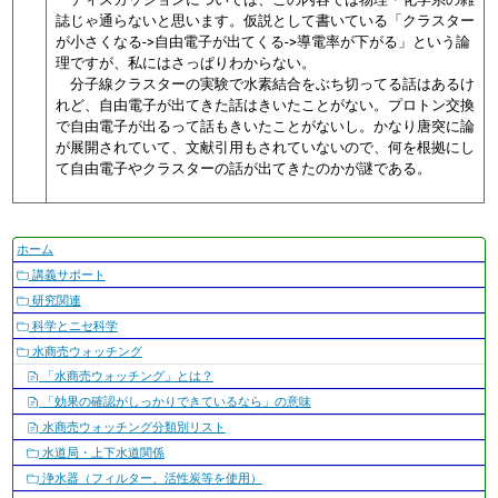
誌じゃ通らないと思います。仮説として書いている「クラスター
が小さくなる->自由電子が出てくる->導電率が下がる」という論
理ですが、私にはさっぱりわからない。
分子線クラスターの実験で水素結合をぶち切ってる話はあるけ
れど、自由電子が出てきた話はきいたことがない。プロトン交換
で自由電子が出るって話もきいたことがないし。かなり唐突に論
が展開されていて、文献引用もされていないので、何を根拠にし
て自由電子やクラスターの話が出てきたのかが謎である。
ナ
ホーム
ビ
講義サポート
ゲ
研究関連
ー
科学とニセ科学
シ
水商売ウォッチング
ョ
「水商売ウォッチング」とは？
ン
「効果の確認がしっかりできているなら」の意味
水商売ウォッチング分類別リスト
水道局・上下水道関係
浄水器（フィルター、活性炭等を使用）