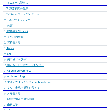
ニュース記事より
東京新聞の記事
水商売ウォッチングぷち
TOSSウォッチング
教育
理科教育ML ver.2
その他の情報
資料置き場
News
apj
掲示板（水ヲチ）
掲示板（TOSSウォッチング）
v2log(blog version2)
Archives(blog)
水商売ウオッチング in action (blog)
ネット表現と濫訴を考える
メモ置き場
理学部物質生命化学科
山形大学