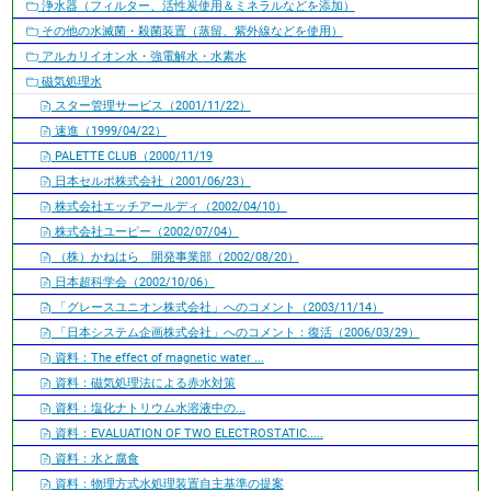
浄水器（フィルター、活性炭使用＆ミネラルなどを添加）
その他の水滅菌・殺菌装置（蒸留、紫外線などを使用）
アルカリイオン水・強電解水・水素水
磁気処理水
スター管理サービス（2001/11/22）
速進（1999/04/22）
PALETTE CLUB（2000/11/19
日本セルポ株式会社（2001/06/23）
株式会社エッチアールディ（2002/04/10）
株式会社ユーピー（2002/07/04）
（株）かねはら 開発事業部（2002/08/20）
日本超科学会（2002/10/06）
「グレースユニオン株式会社」へのコメント（2003/11/14）
「日本システム企画株式会社」へのコメント：復活（2006/03/29）
資料：The effect of magnetic water ...
資料：磁気処理法による赤水対策
資料：塩化ナトリウム水溶液中の...
資料：EVALUATION OF TWO ELECTROSTATIC.....
資料：水と腐食
資料：物理方式水処理装置自主基準の提案