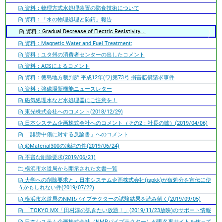
資料：物理方式水処理装置の防食技術について
資料：「水の物理処理と防錆」報告
資料：Gradual Decrease of Electric Resistivity....
資料：Magnetic Water and Fuel Treatment:
資料：ユタ州の消費者センターの出したコメント
資料：ACSによるコメント
資料：徳島地方裁判所 平成12年(ワ)第73号 損害賠償請求事件
資料：強磁場新機能ニュースレター
磁気処理水など水処理器にご注意を！
東光株式会社へのコメント(2018/12/29)
日本システム企画株式会社へのコメント（その2：社長の嘘）(2019/04/06)
「誹謗中傷に対する反論書」へのコメント
@Material300の凍結の件(2019/06/24)
不審な削除要求(2019/06/21)
横浜市水道局から開示された文書一覧
大学への削除要求と，日本システム企画株式会社(jspkk)が仮処分を宣伝に使
うかもしれない件(2019/07/22)
横浜市水道局のNMRパイプテクターの試験結果を読み解く(2019/09/05)
「TOKYO MX「田村淳の訊きたい放題！」(2019/11/23放映)のサポート情報
日本システム企画株式会社（NMRパイプテクター）が匿名裏サイトを作って