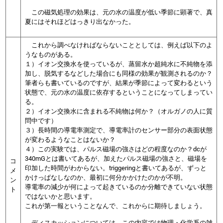
この磁気処理の効果は、元の水の温度が低い季節に顕著で、真
夏にはそれほどはっきり出なかった。
これから調べなければならないこととしては、例えば以下のよ
うなものがある。
１）イオン交換水を使っているが、蒸留水か超純水に不純物を添
加し、脱気するなどした場合にも同様の効果が観測されるのか？
筆者らも書いているのですが、結果が季節によって変わるという
状態で、元の水の温度に依存するということになってしまってい
る。
２）イオン交換水に含まれる不純物は何か？（オルガノの人に質
問中です）
３）長時間の導電率測定で、導電率計のセンサー部分の表面状態
が変わるようなことはないか？
４）この実験では、パルス磁場の強さはどの程度なのか？dcが
340mGとは書いてあるが、加えたパルス磁場の強さと、磁場を
コ
印加した時間がわからない。triggeringと書いてあるが、ずっと
メ
かけっぱなしなのか、最初に何分かかけたのかが不明。
ン
導電率の減少が何によって起きているのか分離できていない状態
ト
ではないかと思います。
これが第一報ということなんで、これからに期待しましょう。
ディスカッションについては、この内容では物理・化学系の雑