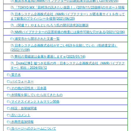
横浜市水道局のNMRパイプテクターの試験結果を読み解く(2019/09/05)
「TOKYO MX「田村淳の訊きたい放題！」(2019/11/23放映)のサポート情報
日本システム企画株式会社（NMRパイプテクター）が匿名裏サイトを作って
まで顧客のプライバシーを侵害(2021/06/25)
（関連？）やまもといちろう氏の開示請求訴訟勝訴
NMRパイプテクターの設置前後の検査には操作可能な穴がある(2021/12/06)
浦安市から開示された文書一覧
日本システム企画株式会社がすごい特許を出願していた（拒絶査定済）
(2022/11/08)
弊社の電磁波は金属を通過しますｗ(2023/01/16)
【note記事】嘘つき社長の件：日本システム企画株式会社（NMRパイプテク
ター）初出：2024/03/12
電子水
パイウォーター
その他の活性水・活水器
水情報を探していたら出てきたもの
マイナスイオンとトルマリン関係
特設：放射線関連
古いコメント
水商売追加情報
当ページへのクレームについて