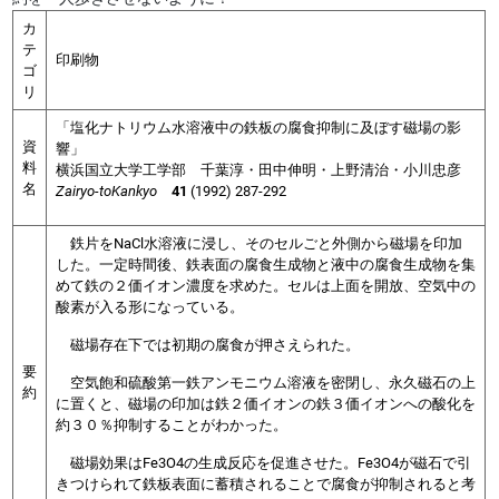
カ
テ
印刷物
ゴ
リ
「塩化ナトリウム水溶液中の鉄板の腐食抑制に及ぼす磁場の影
資
響」
料
横浜国立大学工学部 千葉淳・田中伸明・上野清治・小川忠彦
名
Zairyo-toKankyo
41
(1992) 287-292
鉄片をNaCl水溶液に浸し、そのセルごと外側から磁場を印加
した。一定時間後、鉄表面の腐食生成物と液中の腐食生成物を集
めて鉄の２価イオン濃度を求めた。セルは上面を開放、空気中の
酸素が入る形になっている。
磁場存在下では初期の腐食が押さえられた。
要
空気飽和硫酸第一鉄アンモニウム溶液を密閉し、永久磁石の上
約
に置くと、磁場の印加は鉄２価イオンの鉄３価イオンへの酸化を
約３０％抑制することがわかった。
磁場効果はFe3O4の生成反応を促進させた。Fe3O4が磁石で引
きつけられて鉄板表面に蓄積されることで腐食が抑制されると考