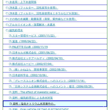
水道局・上下水道関係
浄水器（フィルター、活性炭等を使用）
浄水器（フィルター、活性炭使用＆ミネラルなどを添加）
その他の水滅菌・殺菌装置（蒸留、紫外線などを使用）
アルカリイオン水・強電解水・水素水
磁気処理水
スター管理サービス（2001/11/22）
速進（1999/04/22）
PALETTE CLUB（2000/11/19
日本セルポ株式会社（2001/06/23）
株式会社エッチアールディ（2002/04/10）
株式会社ユーピー（2002/07/04）
（株）かねはら 開発事業部（2002/08/20）
日本超科学会（2002/10/06）
「グレースユニオン株式会社」へのコメント（2003/11/14）
「日本システム企画株式会社」へのコメント：復活（2006/03/29）
資料：The effect of magnetic water ...
資料：磁気処理法による赤水対策
資料：塩化ナトリウム水溶液中の...
資料：EVALUATION OF TWO ELECTROSTATIC.....