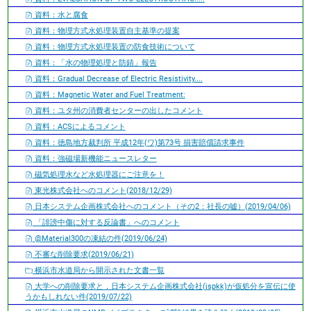
資料：水と腐食
資料：物理方式水処理装置自主基準の提案
資料：物理方式水処理装置の防食技術について
資料：「水の物理処理と防錆」報告
資料：Gradual Decrease of Electric Resistivity....
資料：Magnetic Water and Fuel Treatment:
資料：ユタ州の消費者センターの出したコメント
資料：ACSによるコメント
資料：徳島地方裁判所 平成12年(ワ)第73号 損害賠償請求事件
資料：強磁場新機能ニュースレター
磁気処理水など水処理器にご注意を！
東光株式会社へのコメント(2018/12/29)
日本システム企画株式会社へのコメント（その2：社長の嘘）(2019/04/06)
「誹謗中傷に対する反論書」へのコメント
@Material300の凍結の件(2019/06/24)
不審な削除要求(2019/06/21)
横浜市水道局から開示された文書一覧
大学への削除要求と，日本システム企画株式会社(jspkk)が仮処分を宣伝に使
うかもしれない件(2019/07/22)