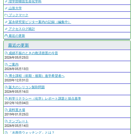
理学部物質生命化学科
山形大学
ブックマーク
冨永研究室ビジター案内の記録（編集中）
アクセスログ統計
最近の更新
最近の更新
成績不振のときの救済措置の今昔
2026年05月25日
ご案内
2026年05月13日
博士課程（前期・後期）進学希望者へ
2020年12月31日
阪大のシリコン製剤問題
2026年05月16日
科学リテラシー（化学）レポート課題と採点基準
2012年10月04日
資料置き場
2019年01月25日
テンプレート
2026年05月14日
「水商売ウォッチング」とは？