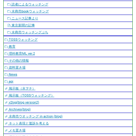
読者によるウォッチング
水商売bookウォッチング
ニュース記事より
東京新聞の記事
水商売ウォッチングぷち
TOSSウォッチング
教育
理科教育ML ver.2
その他の情報
資料置き場
News
apj
掲示板（水ヲチ）
掲示板（TOSSウォッチング）
v2log(blog version2)
Archives(blog)
水商売ウオッチング in action (blog)
ネット表現と濫訴を考える
メモ置き場